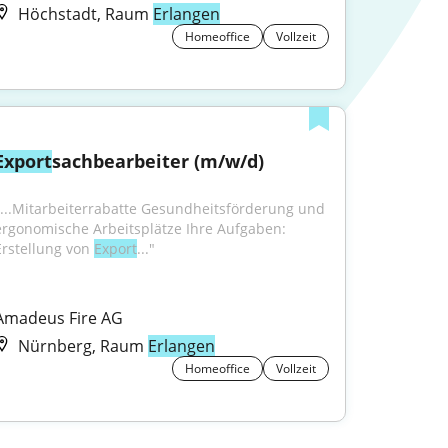
Höchstadt, Raum
Erlangen
Homeoffice
Vollzeit
Export
sachbearbeiter (m/w/d)
"...Mitarbeiterrabatte Gesundheitsförderung und 
ergonomische Arbeitsplätze Ihre Aufgaben: 
Erstellung von 
Export
..."
Amadeus Fire AG
Nürnberg, Raum
Erlangen
Homeoffice
Vollzeit