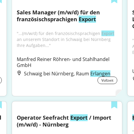
Sales Manager (m/w/d) für den 
französischsprachigen 
Export
"...(m/w/d) für den französischsprachigen 
Export
an unserem Standort in Schwaig bei Nürnberg 
Ihre Aufgaben..."
Manfred Reiner Röhren- und Stahlhandel 
GmbH
Schwaig bei Nürnberg, Raum
Erlangen
Vollzeit
 
Operator Seefracht 
Export
 / Import 
(m/w/d) - Nürnberg
"