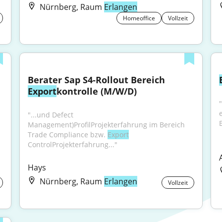
Nürnberg, Raum
Erlangen
Homeoffice
Vollzeit
Berater Sap S4-Rollout Bereich 
Export
kontrolle (M/W/D)
"...und Defect 
Management)ProfilProjekterfahrung im Bereich 
Trade Compliance bzw. 
Export
ControlProjekterfahrung..."
Hays
Nürnberg, Raum
Erlangen
Vollzeit