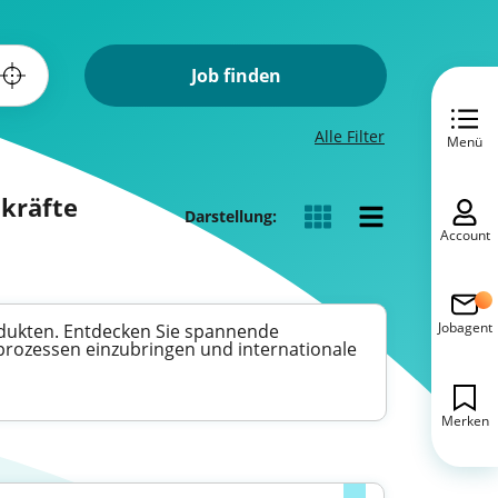
Job finden
Alle Filter
Menü
hkräfte
Darstellung:
Account
Jobagent
odukten. Entdecken Sie spannende
sprozessen einzubringen und internationale
Merken