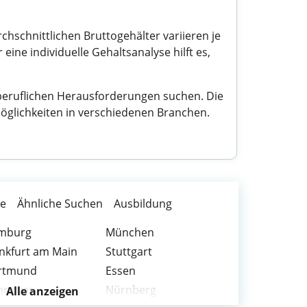
chschnittlichen Bruttogehälter variieren je
ine individuelle Gehaltsanalyse hilft es,
n beruflichen Herausforderungen suchen. Die
möglichkeiten in verschiedenen Branchen.
te
Ähnliche Suchen
Ausbildung
mburg
München
nkfurt am Main
Stuttgart
rtmund
Essen
nnover
Nürnberg
Alle anzeigen