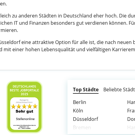
en.
leich zu anderen Städten in Deutschland eher hoch. Die dur
chen IT und Finanzen besonders gut verdienen können. Für e
rmieren.
seldorf eine attraktive Option für alle ist, die nach neue
ld mit einer hohen Lebensqualität und vielfältigen Karriere
Top Städte
Beliebte Städ
Berlin
Ha
Köln
Fra
Düsseldorf
Do
Bremen
Ha