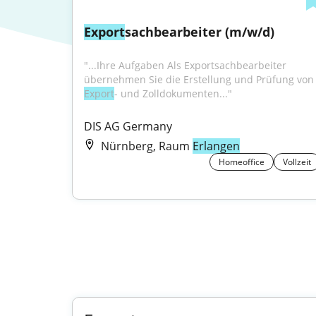
Export
sachbearbeiter (m/w/d)
"...Ihre Aufgaben Als Exportsachbearbeiter 
übernehmen Sie die Erstellung und 
Export
- und Zolldokumenten..."
DIS AG Germany
Nürnberg, Raum
Erlangen
Homeoffice
Vollzeit