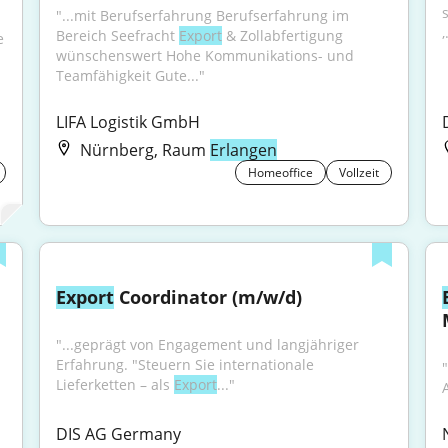
"...mit Berufserfahrung Berufserfahrung im 
,
Bereich Seefracht 
Export
 & Zollabfertigung 
e
wünschenswert Hohe Kommunikations- und 
Teamfähigkeit Gute..."
LIFA Logistik GmbH
Nürnberg, Raum
Erlangen
Homeoffice
Vollzeit
Export
 Coordinator (m/w/d)
"...geprägt von Engagement und langjähriger 
Erfahrung. "Steuern Sie internationale 
Lieferketten – als 
Export
..."
DIS AG Germany