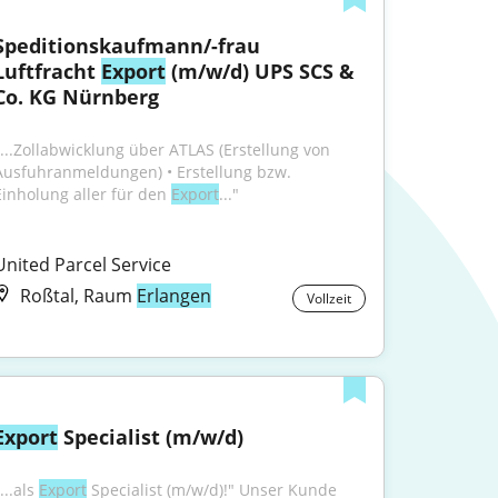
Speditionskaufmann/-frau 
Luftfracht 
Export
 (m/w/d) UPS SCS & 
Co. KG Nürnberg
"...Zollabwicklung über ATLAS (Erstellung von 
Ausfuhranmeldungen) • Erstellung bzw. 
Einholung aller für den 
Export
..."
United Parcel Service
Roßtal, Raum
Erlangen
Vollzeit
Export
 Specialist (m/w/d)
...als 
Export
 Specialist (m/w/d)!" Unser Kunde 