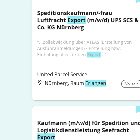
Speditionskaufmann/-frau 
Luftfracht 
Export
 (m/w/d) UPS SCS & 
Co. KG Nürnberg
"...Zollabwicklung über ATLAS (Erstellung von 
Ausfuhranmeldungen) • Erstellung bzw. 
Einholung aller für den 
Export
..."
United Parcel Service
Nürnberg, Raum
Erlangen
Vollzeit
Kaufmann (m/w/d) für Spedition und
Logistikdienstleistung Seefracht 
Export