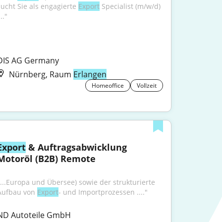
sucht Sie als engagierte 
Export
 Specialist (m/w/d) 
..."
DIS AG Germany
Nürnberg, Raum
Erlangen
Homeoffice
Vollzeit
Export
 & Auftragsabwicklung 
Motoröl (B2B) Remote
"...Europa und Übersee) sowie der strukturierte 
Aufbau von 
Export
- und Importprozessen ...."
ND Autoteile GmbH