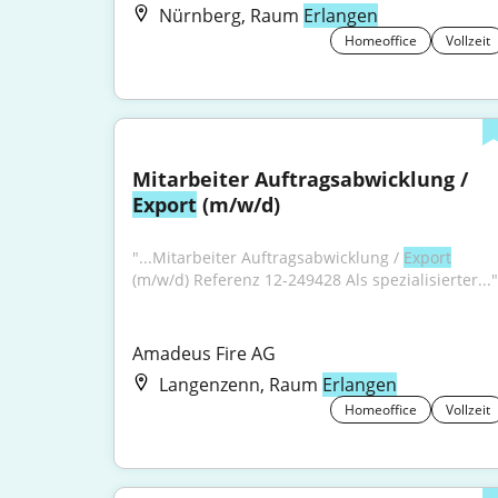
Nürnberg, Raum
Erlangen
Homeoffice
Vollzeit
Mitarbeiter Auftragsabwicklung / 
Export
 (m/w/d)
"...Mitarbeiter Auftragsabwicklung / 
Export
(m/w/d) Referenz 12-249428 Als spezialisierter..."
Amadeus Fire AG
Langenzenn, Raum
Erlangen
Homeoffice
Vollzeit