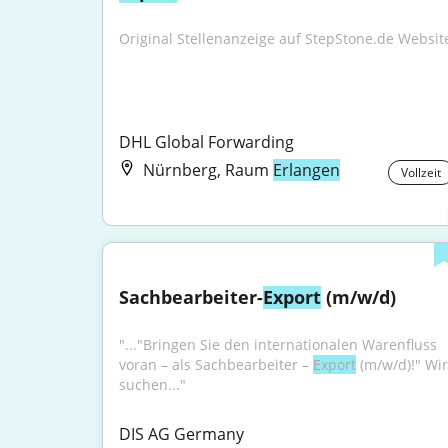
Original Stellenanzeige auf StepStone.de Websit
DHL Global Forwarding
Nürnberg, Raum
Erlangen
Vollzeit
Sachbearbeiter-
Export
 (m/w/d)
"..."Bringen Sie den internationalen Warenfluss 
voran – als Sachbearbeiter – 
Export
 (m/w/d)!" Wir 
suchen..."
DIS AG Germany