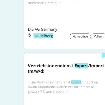
modernen Umfeld..."
DIS AG Germany
Heidelberg
Homeoffice
Vollzeit
Vertriebsinnendienst 
Export
/Import 
(m/w/d)
"...im Vertriebsinnendienst 
Export
/Import im 
Raum Mannheim. Haben wir Ihr Interesse 
geweckt? D ann freuen..."