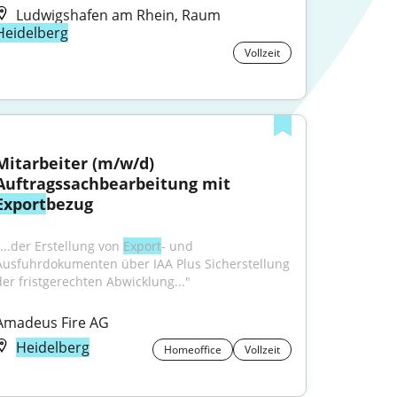
Ludwigshafen am Rhein, Raum
Heidelberg
Vollzeit
Mitarbeiter (m/w/d) 
Auftragssachbearbeitung mit 
Export
bezug
...der Erstellung von 
Export
- und 
Ausfuhrdokumenten über IAA Plus Sicherstellung 
der fristgerechten Abwicklung..."
Amadeus Fire AG
Heidelberg
Homeoffice
Vollzeit