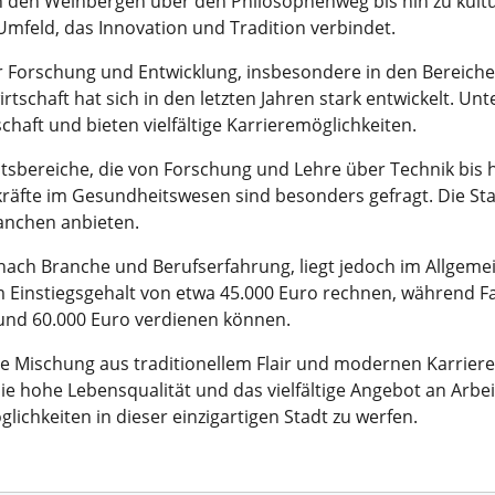
on den Weinbergen über den Philosophenweg bis hin zu kultur
Umfeld, das Innovation und Tradition verbindet.
r Forschung und Entwicklung, insbesondere in den Bereiche
rtschaft hat sich in den letzten Jahren stark entwickelt. U
haft und bieten vielfältige Karrieremöglichkeiten.
eitsbereiche, die von Forschung und Lehre über Technik bis
räfte im Gesundheitswesen sind besonders gefragt. Die Stad
anchen anbieten.
e nach Branche und Berufserfahrung, liegt jedoch im Allge
m Einstiegsgehalt von etwa 45.000 Euro rechnen, während 
 und 60.000 Euro verdienen können.
 Mischung aus traditionellem Flair und modernen Karrieremö
st die hohe Lebensqualität und das vielfältige Angebot an Ar
glichkeiten in dieser einzigartigen Stadt zu werfen.