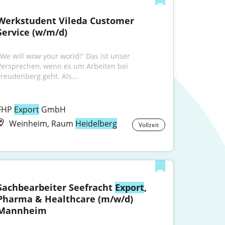
Werkstudent Vileda Customer 
Service (w/m/d)
„We will wow your world!” Das ist unser 
Versprechen, wenn es um Arbeiten bei 
Freudenberg geht. Als...
FHP 
Export
 GmbH
Weinheim, Raum
Heidelberg
Vollzeit
Sachbearbeiter Seefracht 
Export
, 
Pharma & Healthcare (m/w/d) 
Mannheim