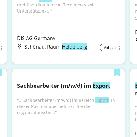
und Koordination von Terminen sowie 
Unterstützung..."
DIS AG Germany
Schönau, Raum
Heidelberg
Vollzeit
Sachbearbeiter (m/w/d) im 
Export
"...Sachbearbeiter (m/w/d) im Bereich 
Export
. In 
dieser Position übernehmen Sie die 
organisatorische..."