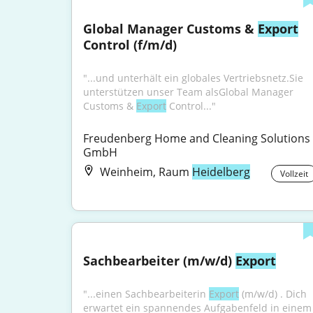
Global Manager Customs & 
Export
Control (f/m/d)
"...und unterhält ein globales Vertriebsnetz.Sie 
unterstützen unser Team alsGlobal Manager 
Customs & 
Export
 Control..."
Freudenberg Home and Cleaning Solutions 
GmbH
Weinheim, Raum
Heidelberg
Vollzeit
Sachbearbeiter (m/w/d) 
Export
"...einen Sachbearbeiterin 
Export
 (m/w/d) . Dich 
erwartet ein spannendes Aufgabenfeld in einem 