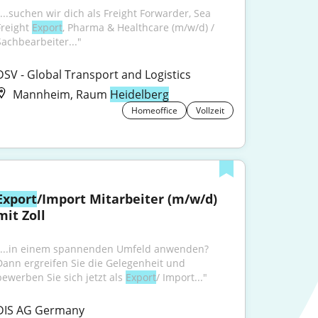
"...suchen wir dich als Freight Forwarder, Sea 
Freight 
Export
, Pharma & Healthcare (m/w/d) / 
Sachbearbeiter..."
DSV - Global Transport and Logistics
Mannheim, Raum
Heidelberg
Homeoffice
Vollzeit
Export
/Import Mitarbeiter (m/w/d) 
mit Zoll
"...in einem spannenden Umfeld anwenden? 
Dann ergreifen Sie die Gelegenheit und 
bewerben Sie sich jetzt als 
Export
/ Import..."
DIS AG Germany