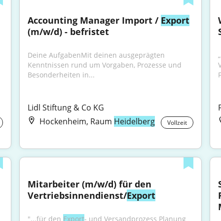
Accounting Manager Import / 
Export
(m/w/d) - befristet
Deine AufgabenMit deinen ausgeprägten 
Kenntnissen rund um Vorgaben, Prozesse und 
Besonderheiten in...
Lidl Stiftung & Co KG
Hockenheim, Raum
Heidelberg
Vollzeit
Mitarbeiter (m/w/d) für den 
Vertriebsinnendienst/
Export
"...für den 
Export
- und Versandprozess Planung 