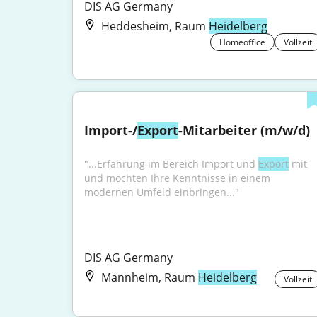
DIS AG Germany
Heddesheim, Raum
Heidelberg
Homeoffice
Vollzeit
Import-/
Export
-Mitarbeiter (m/w/d)
"...Erfahrung im Bereich Import und 
Export
 mit 
und möchten Ihre Kenntnisse in einem 
modernen Umfeld einbringen..."
DIS AG Germany
Mannheim, Raum
Heidelberg
Vollzeit