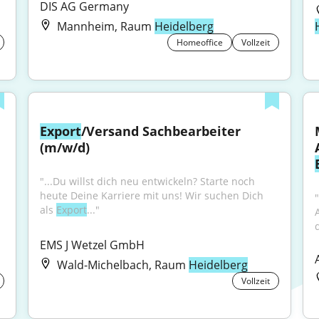
DIS AG Germany
Mannheim, Raum
Heidelberg
Homeoffice
Vollzeit
Export
/Versand Sachbearbeiter 
(m/w/d)
"...Du willst dich neu entwickeln? Starte noch 
heute Deine Karriere mit uns! Wir suchen Dich 
"
als 
Export
..."
EMS J Wetzel GmbH
Wald-Michelbach, Raum
Heidelberg
Vollzeit