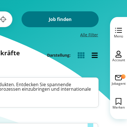
Job finden
Alle Filter
Menü
hkräfte
Darstellung:
Account
Jobagent
odukten. Entdecken Sie spannende
sprozessen einzubringen und internationale
Merken