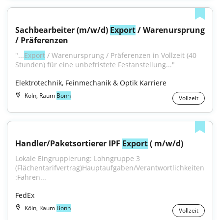
Sachbearbeiter (m/w/d) 
Export
 / Warenursprung 
/ Präferenzen
"...
Export
 / Warenursprung / Präferenzen in Vollzeit (40 
Stunden) für eine unbefristete Festanstellung..."
Elektrotechnik, Feinmechanik & Optik Karriere
Köln, Raum
Bonn
Vollzeit
Handler/Paketsortierer IPF 
Export
 ( m/w/d)
Lokale Eingruppierung: Lohngruppe 3 
(Flächentarifvertrag)Hauptaufgaben/Verantwortlichkeiten
:Fahren...
FedEx
Köln, Raum
Bonn
Vollzeit