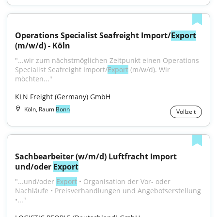
Operations Specialist Seafreight Import/
Export
(m/w/d) - Köln
"...wir zum nächstmöglichen Zeitpunkt einen Operations 
Specialist Seafreight Import/
Export
 (m/w/d). Wir 
möchten..."
KLN Freight (Germany) GmbH
Köln, Raum
Bonn
Vollzeit
Sachbearbeiter (w/m/d) Luftfracht Import 
und/oder 
Export
"...und/oder 
Export
 • Organisation der Vor- oder 
Nachläufe • Preisverhandlungen und Angebotserstellung 
•..."