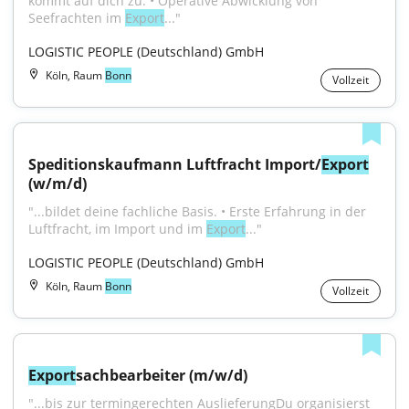
kommt auf dich zu: • Operative Abwicklung von 
Seefrachten im 
Export
..."
LOGISTIC PEOPLE (Deutschland) GmbH
Köln, Raum
Bonn
Vollzeit
Speditionskaufmann Luftfracht Import/
Export
(w/m/d)
"...bildet deine fachliche Basis. • Erste Erfahrung in der 
Luftfracht, im Import und im 
Export
..."
LOGISTIC PEOPLE (Deutschland) GmbH
Köln, Raum
Bonn
Vollzeit
Export
sachbearbeiter (m/w/d)
"...bis zur termingerechten AuslieferungDu organisierst 