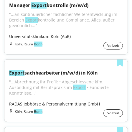
Manager 
Export
kontrolle (m/w/d)
"...an kontinuierlicher fachlicher Weiterentwicklung im 
Bereich 
Export
­kontrolle und Compliance. Alles, außer 
gewöhnlich..."
Universitätsklinikum Köln (AöR)
Köln, Raum
Bonn
Vollzeit
Export
sachbearbeiter (m/w/d) in Köln
"...Abrechnung Ihr Profil: • Abgeschlossene kfm. 
Ausbildung mit Berufspraxis im 
Export
 • Fundierte 
Kenntnisse..."
RADAS Jobbörse & Personalvermittlung GmbH
Köln, Raum
Bonn
Vollzeit