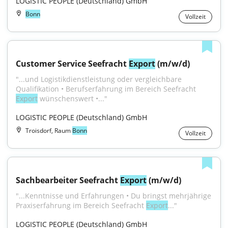
LOGISTIC PEOPLE (Deutschland) GmbH
Bonn
Vollzeit
Customer Service Seefracht 
Export
 (m/w/d)
"...und Logistikdienstleistung oder vergleichbare 
Qualifikation • Berufserfahrung im Bereich Seefracht 
Export
 wünschenswert •..."
LOGISTIC PEOPLE (Deutschland) GmbH
Troisdorf, Raum
Bonn
Vollzeit
Sachbearbeiter Seefracht 
Export
 (m/w/d)
"...Kenntnisse und Erfahrungen • Du bringst mehrjährige 
Praxiserfahrung im Bereich Seefracht 
Export
..."
LOGISTIC PEOPLE (Deutschland) GmbH