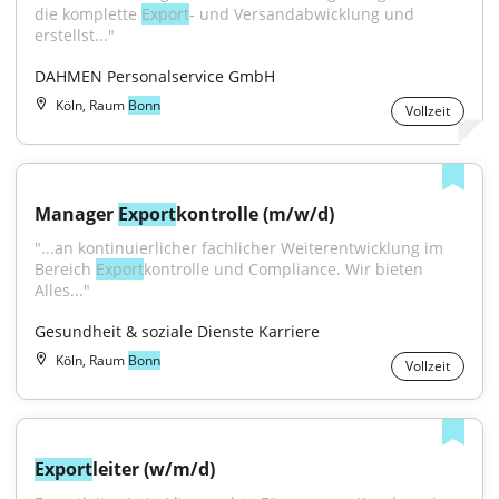
die komplette 
Export
- und Versandabwicklung und 
erstellst..."
DAHMEN Personalservice GmbH
Köln, Raum
Bonn
Vollzeit
Manager 
Export
kontrolle (m/w/d)
"...an kontinuierlicher fachlicher Weiterentwicklung im 
Bereich 
Export
­kontrolle und Compliance. Wir bieten 
Alles..."
Gesundheit & soziale Dienste Karriere
Köln, Raum
Bonn
Vollzeit
Export
leiter (w/m/d)