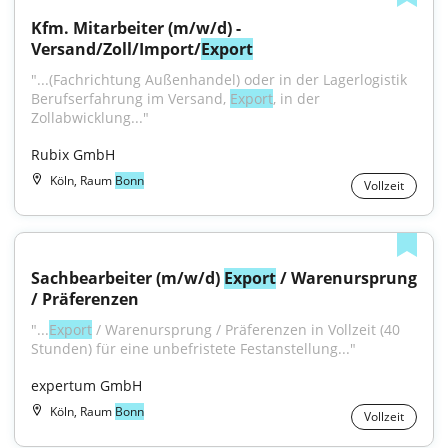
Kfm. Mitarbeiter (m/w/d) - 
Versand/Zoll/Import/
Export
"...(Fachrichtung Außenhandel) oder in der Lagerlogistik 
Berufserfahrung im Versand, 
Export
, in der 
Zollabwicklung..."
Rubix GmbH
Köln, Raum
Bonn
Vollzeit
Sachbearbeiter (m/w/d) 
Export
 / Warenursprung 
/ Präferenzen
"...
Export
 / Warenursprung / Präferenzen in Vollzeit (40 
Stunden) für eine unbefristete Festanstellung..."
expertum GmbH
Köln, Raum
Bonn
Vollzeit