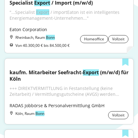
Specialist 
Export
 / Import (m/w/d)
"...Specialist 
Export
 / importEaton ist ein intelligentes 
Energiemanagement-Unternehmen..."
Eaton Corporation
Rheinbach, Raum
Bonn
Homeoffice
Vollzeit
Von 40.300,00 € bis 84.500,00 €
kaufm. Mitarbeiter Seefracht-
Export
 (m/w/d) für 
Köln
+++ DIREKTVERMITTLUNG in Festanstellung (keine 
Zeitarbeit) / Vermittlungsgutscheine (AVGS) werden...
RADAS Jobbörse & Personalvermittlung GmbH
Köln, Raum
Bonn
Vollzeit