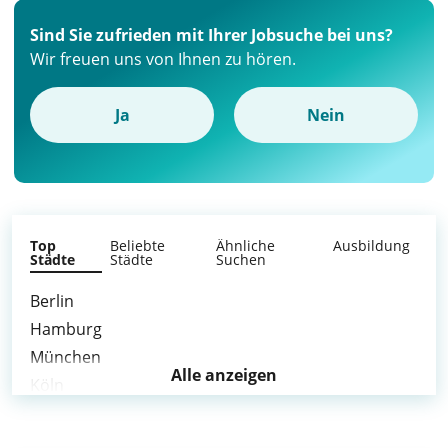
Sind Sie zufrieden mit Ihrer Jobsuche bei uns?
Wir freuen uns von Ihnen zu hören.
Ja
Nein
Top
Beliebte
Ähnliche
Ausbildung
Städte
Städte
Suchen
Berlin
Hamburg
München
Alle anzeigen
Köln
Frankfurt am Main
Stuttgart