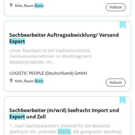
Köln, Raum
Bonn
Vollzeit
Sachbearbeiter Auftragsabwicklung/ Versand 
Export
Unser Mandant ist ein traditionsreiches 
Familienunternehmen im Marktsegment 
Medizinprodukte. Im...
LOGISTIC PEOPLE (Deutschland) GmbH
Köln, Raum
Bonn
Vollzeit
Sachbearbeiter (m/w/d) Seefracht Import und 
Export
 und Zoll
"...nach Sachbearbeitern (m/w/d) für die Bereiche 
Seefracht Im- und/oder 
Export
. Als geeigneter Kandidat 