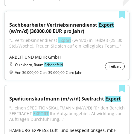
Sachbearbeiter Vertriebsinnendienst 
Export
(w/m/d) (36000.00 EUR pro Jahr)
"...Vertriebsinnendienst 
Export
 (w/m/d) in Teilzeit (25–30 
Std./Woche). Freuen Sie sich auf ein kollegiales Team..."
ARBEIT UND MEHR GmbH
Quickborn, Raum
Schenefeld
Teilzeit
Von 36.000,00 € bis 39.600,00 € pro Jahr
Speditionskaufmann (m/w/d) Seefracht 
Export
"...einen SPEDITIONSKAUFMANN (M/W/D) für den Bereich 
SEEFRACHT 
EXPORT
 Ihr Aufgabengebiet: Abwicklung von 
Aufträgen Durchführung..."
HAMBURG-EXPRESS Luft- und Seespeditionsges. mbH