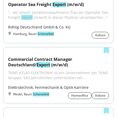
Operator Sea Freight 
Export
 (m/w/d)
"...wir eine/n Speditionskaufmann/-frau als Operator Sea 
Freight 
Export
 (m/w/d) In dieser Position verantworten..."
Röhlig Deutschland GmbH & Co. KG
Hamburg, Raum
Schenefeld
Vollzeit
Commercial Contract Manager 
Deutschland/
Export
 (m/w/d)
TKMS ATLAS ELEKTRONIK ist ein Unternehmen der TKMS 
Gruppe. Seit Jahrzehnten unterstützen wir...
Elektrotechnik, Feinmechanik & Optik Karriere
Wedel, Raum
Schenefeld
Homeoffice
Vollzeit