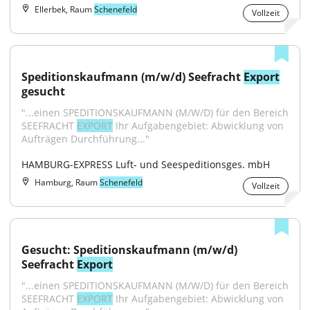
Ellerbek, Raum
Schenefeld
Vollzeit
Speditionskaufmann (m/w/d) Seefracht 
Export
gesucht
"...einen SPEDITIONSKAUFMANN (M/W/D) für den Bereich 
SEEFRACHT 
EXPORT
 Ihr Aufgabengebiet: Abwicklung von 
Aufträgen Durchführung..."
HAMBURG-EXPRESS Luft- und Seespeditionsges. mbH
Hamburg, Raum
Schenefeld
Vollzeit
Gesucht: Speditionskaufmann (m/w/d) 
Seefracht 
Export
"...einen SPEDITIONSKAUFMANN (M/W/D) für den Bereich 
SEEFRACHT 
EXPORT
 Ihr Aufgabengebiet: Abwicklung von 