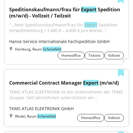
Speditionskaufmann/frau für 
Export
 Spedition 
(m/w/d) - Vollzeit / Teilzeit
"...html Speditionskaufmann/frau für 
Export
 Spedition 
(m/w/d)Hamburg / 3.400 € – 4.000 € pro Monat..."
Hanse-Service Internationale Fachspedition GmbH
Hamburg, Raum
Schenefeld
Homeoffice
Teilzeit
Vollzeit
Commercial Contract Manager 
Export
 (m/w/d)
TKMS ATLAS ELEKTRONIK ist ein Unternehmen der TKMS 
Gruppe. Seit Jahrzehnten unterstützen wir...
TKMS ATLAS ELEKTRONIK GmbH
Wedel, Raum
Schenefeld
Homeoffice
Vollzeit