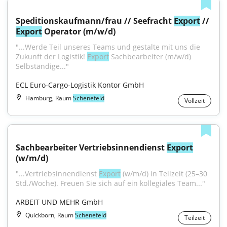
Speditionskaufmann/frau // Seefracht 
Export
 // 
Export
 Operator (m/w/d)
"...Werde Teil unseres Teams und gestalte mit uns die 
Zukunft der Logistik! 
Export
 Sachbearbeiter (m/w/d) 
Selbständige..."
ECL Euro-Cargo-Logistik Kontor GmbH
Hamburg, Raum
Schenefeld
Vollzeit
Sachbearbeiter Vertriebsinnendienst 
Export
(w/m/d)
"...Vertriebsinnendienst 
Export
 (w/m/d) in Teilzeit (25–30 
Std./Woche). Freuen Sie sich auf ein kollegiales Team..."
ARBEIT UND MEHR GmbH
Quickborn, Raum
Schenefeld
Teilzeit