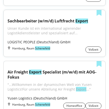
Sachbearbeiter (w/m/d) Luftfracht 
Export
Unser Kunde ist ein international agierender 
Logistikdienstleister und spezialisiert auf...
LOGISTIC PEOPLE (Deutschland) GmbH
Hamburg, Raum
Schenefeld
Vollzeit
Air Freight 
Export
 Specialist (m/w/d) mit AOG-
Fokus
"...Willkommen in der dynamischen Welt von Yusen 
Logistics!Für unsere Abteilung Air Freight 
Export
..."
Yusen Logistics (Deutschland) GmbH
Hamburg, Raum
Schenefeld
Homeoffice
Vollzeit