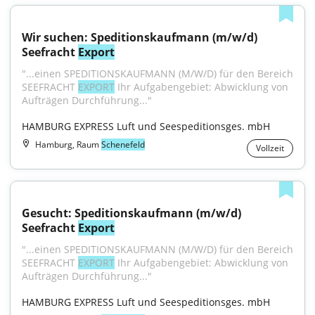
Wir suchen: Speditionskaufmann (m/w/d) 
Seefracht 
Export
"...einen SPEDITIONSKAUFMANN (M/W/D) für den Bereich 
SEEFRACHT 
EXPORT
 Ihr Aufgabengebiet: Abwicklung von 
Aufträgen Durchführung..."
HAMBURG EXPRESS Luft und Seespeditionsges. mbH
Hamburg, Raum
Schenefeld
Vollzeit
Gesucht: Speditionskaufmann (m/w/d) 
Seefracht 
Export
"...einen SPEDITIONSKAUFMANN (M/W/D) für den Bereich 
SEEFRACHT 
EXPORT
 Ihr Aufgabengebiet: Abwicklung von 
Aufträgen Durchführung..."
HAMBURG EXPRESS Luft und Seespeditionsges. mbH