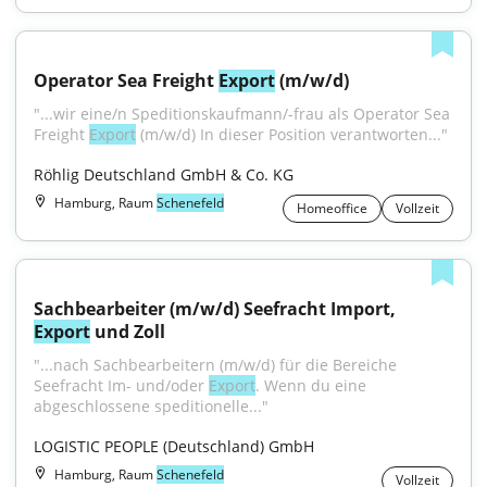
Operator Sea Freight 
Export
 (m/w/d)
"...wir eine/n Speditionskaufmann/-frau als Operator Sea 
Freight 
Export
 (m/w/d) In dieser Position verantworten..."
Röhlig Deutschland GmbH & Co. KG
Hamburg, Raum
Schenefeld
Homeoffice
Vollzeit
Sachbearbeiter (m/w/d) Seefracht Import, 
Export
 und Zoll
"...nach Sachbearbeitern (m/w/d) für die Bereiche 
Seefracht Im- und/oder 
Export
. Wenn du eine 
abgeschlossene speditionelle..."
LOGISTIC PEOPLE (Deutschland) GmbH
Hamburg, Raum
Schenefeld
Vollzeit