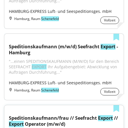
Aufträgen Durchführung..."
HAMBURG-EXPRESS Luft- und Seespeditionsges. mbH
Hamburg, Raum
Schenefeld
Vollzeit
Speditionskaufmann (m/w/d) Seefracht 
Export
 - 
Hamburg
"...einen SPEDITIONSKAUFMANN (M/W/D) für den Bereich 
SEEFRACHT 
EXPORT
 Ihr Aufgabengebiet: Abwicklung von 
Aufträgen Durchführung..."
HAMBURG-EXPRESS Luft- und Seespeditionsges. mbH
Hamburg, Raum
Schenefeld
Vollzeit
Speditionskaufmann/frau // Seefracht 
Export
 // 
Export
 Operator (m/w/d)