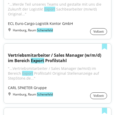
"...Werde Teil unseres Teams und gestalte mit uns die 
Zukunft der Logistik! 
Export
 Sachbearbeiter (m/w/d) 
Original..."
ECL Euro-Cargo-Logistik Kontor GmbH
Hamburg, Raum
Schenefeld
Vollzeit
Vertriebsmitarbeiter / Sales Manager (w/m/d) 
im Bereich 
Export
 Profilstahl
"...Vertriebsmitarbeiter / Sales Manager (w/m/d) im 
Bereich 
Export
 Profilstahl Original Stellenanzeige auf 
StepStone.de..."
CARL SPAETER Gruppe
Hamburg, Raum
Schenefeld
Vollzeit