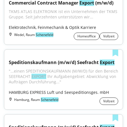
Commercial Contract Manager 
Export
 (m/w/d)
TKMS ATLAS ELEKTRONIK ist ein Unternehmen der TKMS 
Gruppe. Seit Jahrzehnten unterstützen wir...
Elektrotechnik, Feinmechanik & Optik Karriere
Wedel, Raum
Schenefeld
Homeoffice
Vollzeit
Speditionskaufmann (m/w/d) Seefracht 
Export
"...einen SPEDITIONSKAUFMANN (M/W/D) für den Bereich 
SEEFRACHT 
EXPORT
 Ihr Aufgabengebiet: Abwicklung von 
Aufträgen Durchführung..."
HAMBURG EXPRESS Luft und Seespeditionsges. mbH
Hamburg, Raum
Schenefeld
Vollzeit