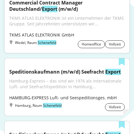
Commercial Contract Manager 
Deutschland/
Export
 (m/w/d)
TKMS ATLAS ELEKTRONIK ist ein Unternehmen der TKMS 
Gruppe. Seit Jahrzehnten unterstützen wir...
TKMS ATLAS ELEKTRONIK GmbH
Wedel, Raum
Schenefeld
Homeoffice
Vollzeit
Speditionskaufmann (m/w/d) Seefracht 
Export
Hamburg-Express – das sind wir.1976 als internationale 
Luft- und Seefrachtspedition in Hamburg...
HAMBURG-EXPRESS Luft- und Seespeditionsges. mbH
Hamburg, Raum
Schenefeld
Vollzeit