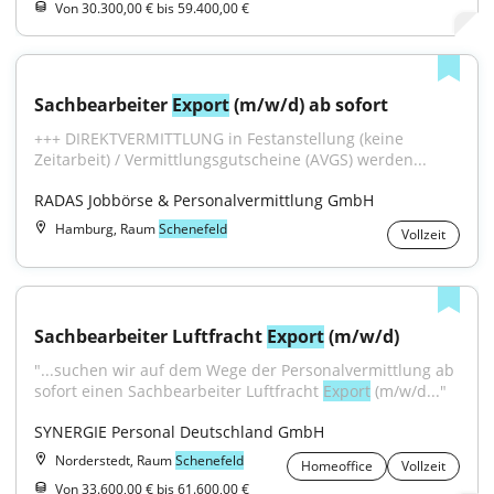
Von 30.300,00 € bis 59.400,00 €
Sachbearbeiter 
Export
 (m/w/d) ab sofort
+++ DIREKTVERMITTLUNG in Festanstellung (keine 
Zeitarbeit) / Vermittlungsgutscheine (AVGS) werden...
RADAS Jobbörse & Personalvermittlung GmbH
Hamburg, Raum
Schenefeld
Vollzeit
Sachbearbeiter Luftfracht 
Export
 (m/w/d)
"...suchen wir auf dem Wege der Personalvermittlung ab 
sofort einen Sachbearbeiter Luftfracht 
Export
 (m/w/d..."
SYNERGIE Personal Deutschland GmbH
Norderstedt, Raum
Schenefeld
Homeoffice
Vollzeit
Von 33.600,00 € bis 61.600,00 €