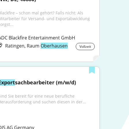
lackfire – schon mal gehört? Falls nicht: Als 
Mitarbeiter für Versand- und Exportabwicklung 
orgst...
ADC Blackfire Entertainment GmbH
Ratingen, Raum
Oberhausen
Vollzeit
Export
sachbearbeiter (m/w/d)
Sind Sie bereit für eine neue berufliche 
Herausforderung und suchen diesen in der...
DIS AG Germany