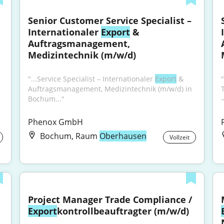
Senior Customer Service Specialist – 
Internationaler 
Export
 & 
Auftragsmanagement, 
Medizintechnik (m/w/d)
"...Service Specialist – Internationaler 
Export
 & 
Auftragsmanagement, Medizintechnik (m/w/d) in 
Bochum..."
Phenox GmbH
Bochum, Raum
Oberhausen
Vollzeit
Project Manager Trade Compliance / 
Export
kontrollbeauftragter (m/w/d)