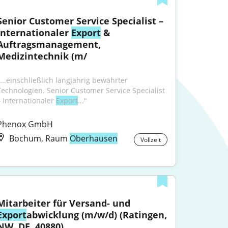
Senior Customer Service Specialist – 
Internationaler 
Export
 & 
Auftragsmanagement, 
Medizintechnik (m/
"...einschließlich langjährig bewährter 
Technologien. Senior Customer Service Specialist 
– Internationaler 
Export
..."
Phenox GmbH
Bochum, Raum
Oberhausen
Vollzeit
Mitarbeiter für Versand- und 
Export
abwicklung (m/w/d) (Ratingen, 
NW, DE, 40880)