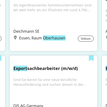
 
Als eigenfinanziertes Familienunternehmen sind 
wir weit mehr als ein Filialnetz mit rund 4.700...
B
"
s
Deichmann SE
Essen, Raum
Oberhausen
Vollzeit
Export
sachbearbeiter (m/w/d)
Sind Sie bereit für eine neue berufliche 
Herausforderung und suchen diesen in der...
DIS AG Germany