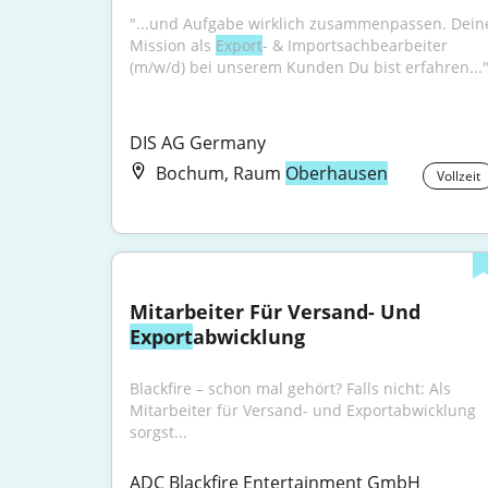
"...und Aufgabe wirklich zusammenpassen. Deine
Mission als 
Export
- & Importsachbearbeiter 
(m/w/d) bei unserem Kunden Du bist erfahren...
DIS AG Germany
Bochum, Raum
Oberhausen
Vollzeit
Mitarbeiter Für Versand- Und 
Export
abwicklung
Blackfire – schon mal gehört? Falls nicht: Als 
Mitarbeiter für Versand- und Exportabwicklung 
sorgst...
ADC Blackfire Entertainment GmbH