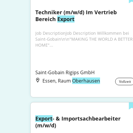
Techniker (m/w/d) Im Vertrieb 
Bereich 
Export
Job DescriptionJob Description Willkommen bei 
Saint-Gobain\n\n"MAKING THE WORLD A BETTER 
HOME"...
Saint-Gobain Rigips GmbH
Essen, Raum
Oberhausen
Vollzeit
Export
- & Importsachbearbeiter 
(m/w/d)