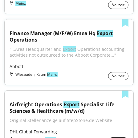
Mainz
Vollzeit
Finance Manager (M/F/W) Emea Hq 
Export
Operations
"...Area Headquarter and 
Export
 Operations accounting 
activities not outsourced to the Abbott Corporate..."
Abbott
Wiesbaden, Raum
Mainz
Vollzeit
Airfreight Operations 
Export
 Specialist Life 
Sciences & Healthcare (m/w/d)
Original Stellenanzeige auf StepStone.de Website
DHL Global Forwarding