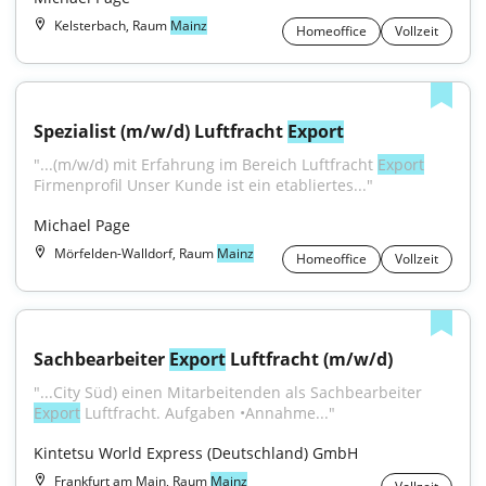
Kelsterbach, Raum
Mainz
Homeoffice
Vollzeit
Spezialist (m/w/d) Luftfracht 
Export
"...(m/w/d) mit Erfahrung im Bereich Luftfracht 
Export
Firmenprofil Unser Kunde ist ein etabliertes..."
Michael Page
Mörfelden-Walldorf, Raum
Mainz
Homeoffice
Vollzeit
Sachbearbeiter 
Export
 Luftfracht (m/w/d)
"...City Süd) einen Mitarbeitenden als Sachbearbeiter 
Export
 Luftfracht. Aufgaben •Annahme..."
Kintetsu World Express (Deutschland) GmbH
Frankfurt am Main, Raum
Mainz