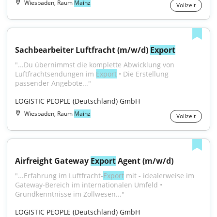
Wiesbaden, Raum
Mainz
Vollzeit
Sachbearbeiter Luftfracht (m/w/d) 
Export
"...Du übernimmst die komplette Abwicklung von 
Luftfrachtsendungen im 
Export
 • Die Erstellung 
passender Angebote..."
LOGISTIC PEOPLE (Deutschland) GmbH
Wiesbaden, Raum
Mainz
Vollzeit
Airfreight Gateway 
Export
 Agent (m/w/d)
"...Erfahrung im Luftfracht-
Export
 mit - idealerweise im 
Gateway-Bereich im internationalen Umfeld • 
Grundkenntnisse im Zollwesen..."
LOGISTIC PEOPLE (Deutschland) GmbH