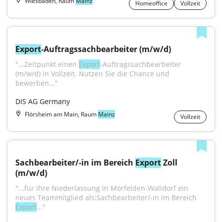
Wiesbaden, Raum
Mainz
Homeoffice
Vollzeit
Export
-Auftragssachbearbeiter (m/w/d)
"...Zeitpunkt einen 
Export
-Auftragssachbearbeiter 
(m/w/d) in Vollzeit. Nutzen Sie die Chance und 
bewerben..."
DIS AG Germany
Flörsheim am Main, Raum
Mainz
Vollzeit
Sachbearbeiter/-in im Bereich 
Export
 Zoll 
(m/w/d)
"...für ihre Niederlassung in Mörfelden-Walldorf ein 
neues Teammitglied als:Sachbearbeiter/-in im Bereich 
Export
..."