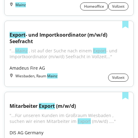
Mainz
Homeoffice
Vollzeit
Export
- und Importkoordinator (m/w/d) 
Seefracht
"...
Mainz
 , ist auf der Suche nach einem 
Export
- und 
Importkoordinator (m/w/d) Seefracht in Vollzeit..."
Amadeus Fire AG
Wiesbaden, Raum
Mainz
Vollzeit
Mitarbeiter 
Export
 (m/w/d)
"...Für unseren Kunden im Großraum Wiesbaden , 
suchen wir einen Mitarbeiter im 
Export
 (m/w/d) ...."
DIS AG Germany