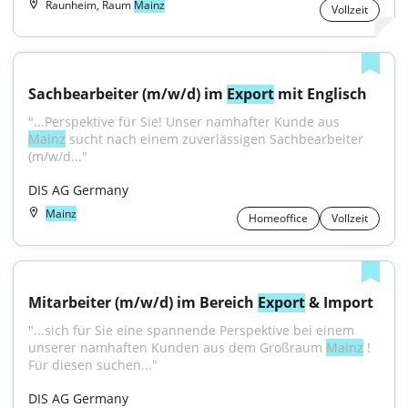
Raunheim, Raum
Mainz
Vollzeit
Sachbearbeiter (m/w/d) im 
Export
 mit Englisch
"...Perspektive für Sie! Unser namhafter Kunde aus 
Mainz
 sucht nach einem zuverlässigen Sachbearbeiter 
(m/w/d..."
DIS AG Germany
Mainz
Homeoffice
Vollzeit
Mitarbeiter (m/w/d) im Bereich 
Export
 & Import
"...sich für Sie eine spannende Perspektive bei einem 
unserer namhaften Kunden aus dem Großraum 
Mainz
 ! 
Für diesen suchen..."
DIS AG Germany