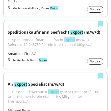
FedEx
Mörfelden-Walldorf, Raum
Mainz
Vollzeit
Speditionskaufmann Seefracht 
Export
 (m/w/d)
"...Speditionskaufmann Seefracht 
Export
 (m/w/d) 
Referenz 12-248759 Für ein international tätiges..."
Amadeus Fire AG
Kelsterbach, Raum
Mainz
Vollzeit
Air 
Export
 Specialist (m/w/d)
"...für den Schwerpunkt 
Export
 gsucht Firmenprofil Das 
Unternehmen ist ein etabliertes Mitglied der 
Transport..."
Michael Page