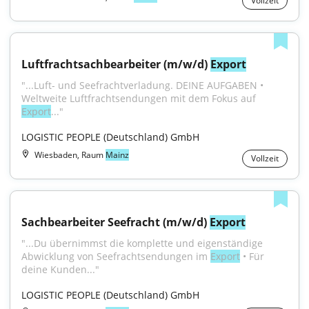
Vollzeit
Luftfrachtsachbearbeiter (m/w/d) 
Export
"...Luft- und Seefrachtverladung. DEINE AUFGABEN • 
Weltweite Luftfrachtsendungen mit dem Fokus auf 
Export
..."
LOGISTIC PEOPLE (Deutschland) GmbH
Wiesbaden, Raum
Mainz
Vollzeit
Sachbearbeiter Seefracht (m/w/d) 
Export
"...Du übernimmst die komplette und eigenständige 
Abwicklung von Seefrachtsendungen im 
Export
 • Für 
deine Kunden..."
LOGISTIC PEOPLE (Deutschland) GmbH