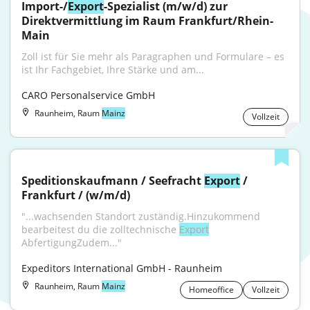
Import-/
Export
-Spezialist (m/w/d) zur 
Direktvermittlung im Raum Frankfurt/Rhein-
Main
Zoll ist für Sie mehr als Paragraphen und Formulare – es 
ist Ihr Fachgebiet, Ihre Stärke und am...
CARO Personalservice GmbH
Raunheim, Raum
Mainz
Vollzeit
Speditionskaufmann / Seefracht 
Export
 / 
Frankfurt / (w/m/d)
"...wachsenden Standort zuständig.Hinzukommend 
bearbeitest du die zolltechnische 
Export
AbfertigungZudem..."
Expeditors International GmbH - Raunheim
Raunheim, Raum
Mainz
Homeoffice
Vollzeit