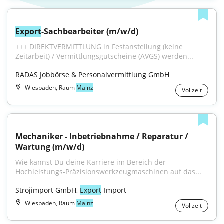
Export
-Sachbearbeiter (m/w/d)
+++ DIREKTVERMITTLUNG in Festanstellung (keine 
Zeitarbeit) / Vermittlungsgutscheine (AVGS) werden...
RADAS Jobbörse & Personalvermittlung GmbH
Wiesbaden, Raum
Mainz
Vollzeit
Mechaniker - Inbetriebnahme / Reparatur / 
Wartung (m/w/d)
Wie kannst Du deine Karriere im Bereich der 
Hochleistungs-Präzisionswerkzeugmaschinen auf das...
Strojimport GmbH, 
Export
-Import
Wiesbaden, Raum
Mainz
Vollzeit