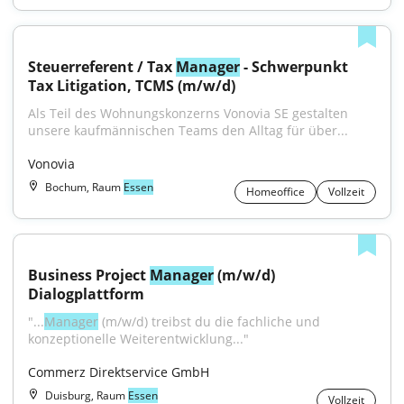
Steuerreferent / Tax 
Manager
 - Schwerpunkt 
Tax Litigation, TCMS (m/w/d)
Als Teil des Wohnungskonzerns Vonovia SE gestalten 
unsere kaufmännischen Teams den Alltag für über...
Vonovia
Bochum, Raum
Essen
Homeoffice
Vollzeit
Business Project 
Manager
 (m/w/d) 
Dialogplattform
"...
Manager
 (m/w/d) treibst du die fachliche und 
konzeptionelle Weiterentwicklung..."
Commerz Direktservice GmbH
Duisburg, Raum
Essen
Vollzeit