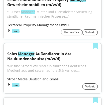
Gewerbeimmobilien (m/w/d)
"...Asset 
Manager
, Mieter und Dienstleister Steuerung 
sämtlicher kaufmännischer Prozesse..."
Tectareal Property Management GmbH
Essen
Homeoffice
Vollzeit
Sales 
Manager
 Außendienst in der 
Neukundenakquise (m/w/d)
Wir sind Ströer! Wir sind ein führendes deutsches 
Medienhaus und setzen auf die Stärken des...
Ströer Media Deutschland GmbH
Essen
Vollzeit