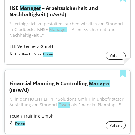
HSE 
Manager
 – Arbeitssicherheit und 
Nachhaltigkeit (m/w/d)
"...erfolgreich zu gestalten, suchen wir dich am Standort 
in Gladbeck alsHSE 
Manager
 – Arbeitssicherheit und 
Nachhaltigkeit..."
ELE Verteilnetz GmbH
Gladbeck, Raum
Essen
Vollzeit
Financial Planning & Controlling 
Manager
(m/w/d)
"...in der HOCHTIEF PPP Solutions GmbH in unbefristeter 
Anstellung am Standort 
Essen
 als Financial Planning..."
Tough Training Gmbh
Essen
Vollzeit