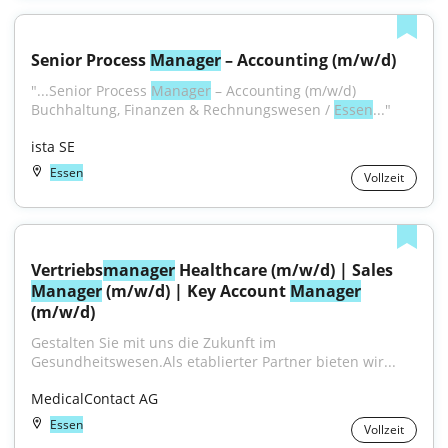
Senior Process 
Manager
 – Accounting (m/w/d)
"...Senior Process 
Manager
 – Accounting (m/w/d) 
Buchhaltung, Finanzen & Rechnungswesen / 
Essen
..."
ista SE
Essen
Vollzeit
Vertriebs
manager
 Healthcare (m/w/d) | Sales 
Manager
 (m/w/d) | Key Account 
Manager
(m/w/d)
Gestalten Sie mit uns die Zukunft im 
Gesundheitswesen.Als etablierter Partner bieten wir...
MedicalContact AG
Essen
Vollzeit