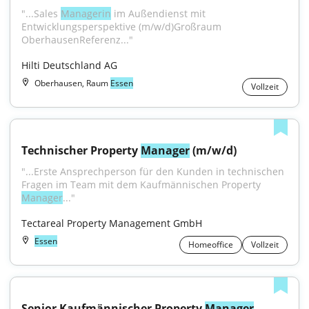
"...Sales 
Managerin
 im Außendienst mit 
Entwicklungsperspektive (m/w/d)Großraum 
OberhausenReferenz..."
Hilti Deutschland AG
Oberhausen, Raum
Essen
Vollzeit
Technischer Property 
Manager
 (m/w/d)
"...Erste Ansprechperson für den Kunden in technischen 
Fragen im Team mit dem Kaufmännischen Property 
Manager
..."
Tectareal Property Management GmbH
Essen
Homeoffice
Vollzeit
Senior Kaufmännischer Property 
Manager