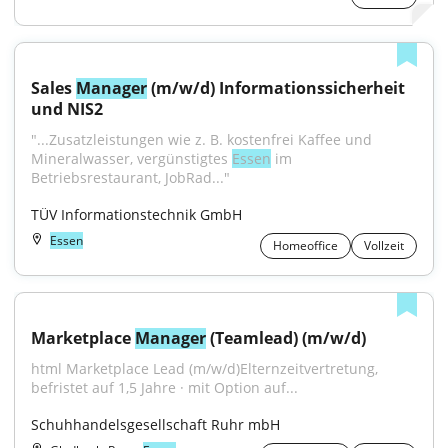
Sales 
Manager
 (m/w/d) Informationssicherheit 
und NIS2
"...Zusatzleistungen wie z. B. kostenfrei Kaffee und 
Mineralwasser, vergünstigtes 
Essen
 im 
Betriebsrestaurant, JobRad..."
TÜV Informationstechnik GmbH
Essen
Homeoffice
Vollzeit
Marketplace 
Manager
 (Teamlead) (m/w/d)
html Marketplace Lead (m/w/d)Elternzeitvertretung, 
befristet auf 1,5 Jahre · mit Option auf...
Schuhhandelsgesellschaft Ruhr mbH