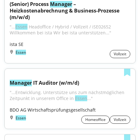
(Senior) Process 
Manager
 – 
Heizkostenabrechnung & Business-Prozesse 
(m/w/d)
"...
Essen
 Headoffice / Hybrid / Vollzeit / iSE02652 
Willkommen bei ista Wir bei ista unter­stützen..."
ista SE
Essen
Vollzeit
Manager
 IT Auditor (w/m/d)
"...Entwicklung. Unterstütze uns zum nächstmöglichen 
Zeitpunkt in unserem Office in 
Essen
..."
BDO AG Wirtschaftsprüfungsgesellschaft
Essen
Homeoffice
Vollzeit