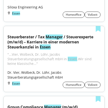
Siloxa Engineering AG
Essen
Homeoffice
Vollzeit
Steuerberater / Tax 
Manager
 / Steuerexperte 
(m/w/d) – Karriere in einer modernen 
Steuerkanzlei in 
Essen
"...Vier, Wolbeck, Dr. Löhr, Jacobs 
Steuerberatungsgesellschaft mbH in 
Essen
.Wir sind 
keine klassische..."
Dr. Vier, Wolbeck, Dr. Löhr, Jacobs 
Steuerberatungsgesellschaft mbH
Essen
Homeoffice
Vollzeit
Group Compliance 
Manager
 (m/w/d)