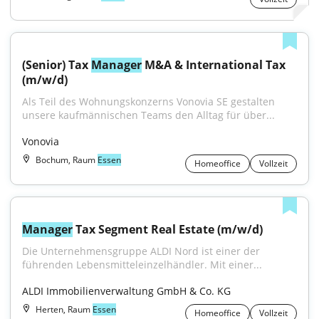
(Senior) Tax 
Manager
 M&A & International Tax 
(m/w/d)
Als Teil des Wohnungskonzerns Vonovia SE gestalten 
unsere kaufmännischen Teams den Alltag für über...
Vonovia
Bochum, Raum
Essen
Homeoffice
Vollzeit
Manager
 Tax Segment Real Estate (m/w/d)
Die Unternehmensgruppe ALDI Nord ist einer der 
führenden Lebensmitteleinzelhändler. Mit einer...
ALDI Immobilienverwaltung GmbH & Co. KG
Herten, Raum
Essen
Homeoffice
Vollzeit