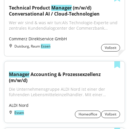
Technical Product 
Manager
 (m/w/d) 
Conversational AI / Cloud-Technologien
Wer wir sind & was wir tun:Als Technologie-Experte und 
zentrales Kundendialogcenter der Commerzbank...
Commerz Direktservice GmbH
Duisburg, Raum
Essen
Vollzeit
Manager
 Accounting & Prozessexzellenz 
(m/w/d)
Die Unternehmensgruppe ALDI Nord ist einer der 
führenden Lebensmitteleinzelhändler. Mit einer...
ALDI Nord
Essen
Homeoffice
Vollzeit