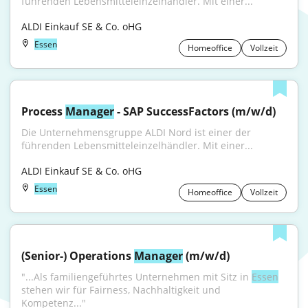
führenden Lebensmitteleinzelhändler. Mit einer...
ALDI Einkauf SE & Co. oHG
Essen
Homeoffice
Vollzeit
Process 
Manager
 - SAP SuccessFactors (m/w/d)
Die Unternehmensgruppe ALDI Nord ist einer der 
führenden Lebensmitteleinzelhändler. Mit einer...
ALDI Einkauf SE & Co. oHG
Essen
Homeoffice
Vollzeit
(Senior-) Operations 
Manager
 (m/w/d)
"...Als familiengeführtes Unternehmen mit Sitz in 
Essen
stehen wir für Fairness, Nachhaltigkeit und 
Kompetenz..."