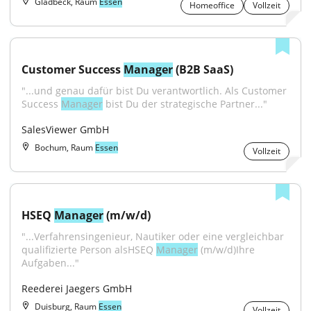
Gladbeck, Raum
Essen
Homeoffice
Vollzeit
Customer Success 
Manager
 (B2B SaaS)
"...und genau dafür bist Du verantwortlich. Als Customer 
Success 
Manager
 bist Du der strategische Partner..."
SalesViewer GmbH
Bochum, Raum
Essen
Vollzeit
HSEQ 
Manager
 (m⁠/⁠w⁠/⁠d)
"...Verfahrensingenieur, Nautiker oder eine vergleichbar 
qualifizierte Person alsHSEQ 
Manager
 (m⁠/⁠w⁠/⁠d)Ihre 
Aufgaben..."
Reederei Jaegers GmbH
Duisburg, Raum
Essen
Vollzeit