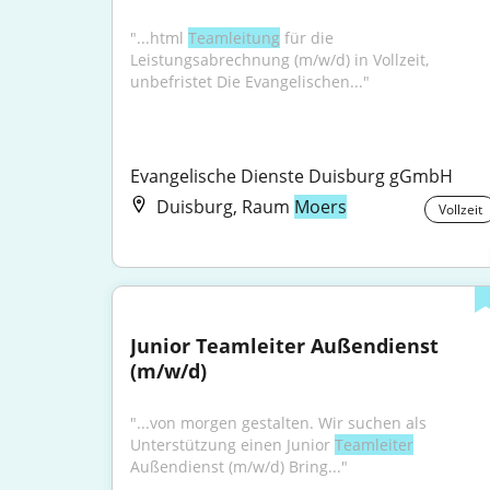
"...html 
Teamleitung
 für die 
Leistungsabrechnung (m/w/d) in Vollzeit, 
unbefristet Die Evangelischen..."
Evangelische Dienste Duisburg gGmbH
Duisburg, Raum
Moers
Vollzeit
Junior Teamleiter Außendienst 
(m/w/d)
"...von morgen gestalten. Wir suchen als 
Unterstützung einen Junior 
Teamleiter
Außendienst (m/w/d) Bring..."