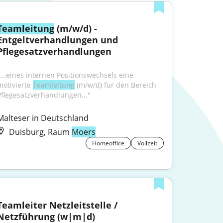
Teamleitung
 (m/w/d) - 
Entgeltverhandlungen und 
Pflegesatzverhandlungen
"...eines internen Positionswechsels eine 
motivierte 
Teamleitung
 (m/w/d) für den Bereich 
Pflegesatzverhandlungen..."
Malteser in Deutschland
Duisburg, Raum
Moers
Homeoffice
Vollzeit
Teamleiter Netzleitstelle / 
Netzführung (w|m|d)