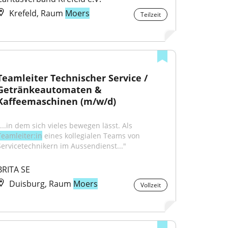
Krefeld, Raum
Moers
Teilzeit
Teamleiter Technischer Service / 
Getränkeautomaten & 
Kaffeemaschinen (m/w/d)
"...in dem sich vieles bewegen lässt. Als 
Teamleiter:in
 eines kollegialen Teams von 
Servicetechnikern im Aussendienst..."
BRITA SE
Duisburg, Raum
Moers
Vollzeit