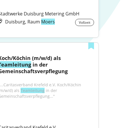
Stadtwerke Duisburg Metering GmbH
Duisburg, Raum
Moers
Vollzeit
Koch/Köchin (m/w/d) als 
Teamleitung
 in der 
Gemeinschaftsverpflegung
"...Caritasverband Krefeld e.V. Koch/Köchin 
(m/w/d) als 
Teamleitung
 in der 
Gemeinschaftsverpflegung..."
Caritasverband Krefeld e.V.