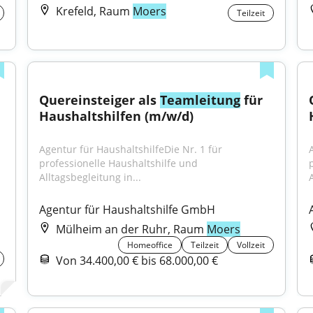
Krefeld, Raum
Moers
Teilzeit
Quereinsteiger als 
Teamleitung
 für 
Haushaltshilfen (m/w/d)
Agentur für HaushaltshilfeDie Nr. 1 für 
professionelle Haushaltshilfe und 
Alltagsbegleitung in...
Agentur für Haushaltshilfe GmbH
Mülheim an der Ruhr, Raum
Moers
Homeoffice
Teilzeit
Vollzeit
Von 34.400,00 € bis 68.000,00 €