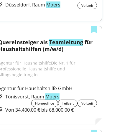
Düsseldorf, Raum
Moers
Vollzeit
Quereinsteiger als 
Teamleitung
 für 
Haushaltshilfen (m/w/d)
Agentur für HaushaltshilfeDie Nr. 1 für 
professionelle Haushaltshilfe und 
Alltagsbegleitung in...
Agentur für Haushaltshilfe GmbH
Tönisvorst, Raum
Moers
Homeoffice
Teilzeit
Vollzeit
Von 34.400,00 € bis 68.000,00 €