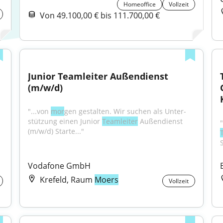
Homeoffice
Vollzeit
Von 49.100,00 € bis 111.700,00 €
Junior Teamleiter Außendienst 
(m/w/d)
"...von 
mor
­gen ge­stal­ten. Wir su­chen als Un­ter­
stüt­zung ei­nen Junior 
Teamleiter
 Außendienst 
(m/w/d) Starte..."
Vodafone GmbH
Krefeld, Raum
Moers
Vollzeit