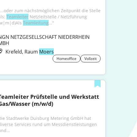
"...oder zum nächstmöglichen Zeitpunkt die Stelle 
ls: 
Teamleiter
 Netzleitstelle / Netzführung 
(w|m|d)Als 
Teamleitung
..."
NGN NETZGESELLSCHAFT NIEDERRHEIN 
MBH
Krefeld, Raum
Moers
Homeoffice
Vollzeit
Teamleiter Prüfstelle und Werkstatt 
Gas/Wasser (m/w/d)
Die Stadtwerke Duisburg Metering GmbH hat 
diverse Services rund um Messdienstleistungen 
und...