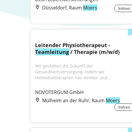
Düsseldorf, Raum
Moers
Vollzeit
Leitender Physiotherapeut - 
Teamleitung
 / Therapie (m/w/d)
Wir gestalten die Zukunft der 
Gesundheitsversorgung, indem wir 
Heilmitteltherapien neu denken und...
NOVOTERGUM GmbH
Mülheim an der Ruhr, Raum
Moers
Vollzeit