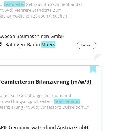
...
Teamleiter
 Gebrauchtmaschinenhandel 
(m/w/d) Mehrere Standorte Zum 
nächstmöglichen Zeitpunkt suchen..."
Swecon Baumaschinen GmbH
Ratingen, Raum
Moers
Teilzeit
Teamleiter:in Bilanzierung (m/w/d)
"...mit viel Gestaltungsspielraum und 
Entwicklungsmöglichkeiten. 
Teamleiter:in
Bilanzierung (m/w/d) Einsatzort: Düsseldorf..."
SPIE Germany Switzerland Austria GmbH