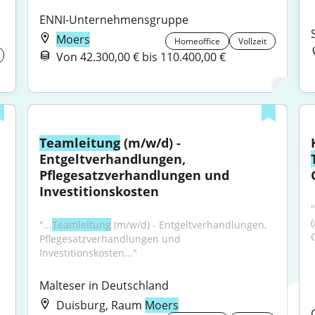
ENNI-Unternehmensgruppe
Moers
Homeoffice
Vollzeit
Von 42.300,00 € bis 110.400,00 €
Teamleitung
 (m/w/d) - 
Entgeltverhandlungen, 
Pflegesatzverhandlungen und 
Investitionskosten
n wir eineMitarbeitende 
"...
Teamleitung
 (m/w/d) - Entgeltverhandlungen, 
Pflegesatzverhandlungen und 
Investitionskosten..."
Malteser in Deutschland
Duisburg, Raum
Moers