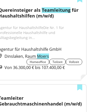
Quereinsteiger als 
Teamleitung
 für 
Haushaltshilfen (m/w/d)
Agentur für HaushaltshilfeDie Nr. 1 für 
professionelle Haushaltshilfe und 
Alltagsbegleitung in...
Agentur für Haushaltshilfe GmbH
Dinslaken, Raum
Moers
Homeoffice
Teilzeit
Vollzeit
Von 36.300,00 € bis 107.400,00 €
Teamleiter 
Gebrauchtmaschinenhandel (m/w/d)