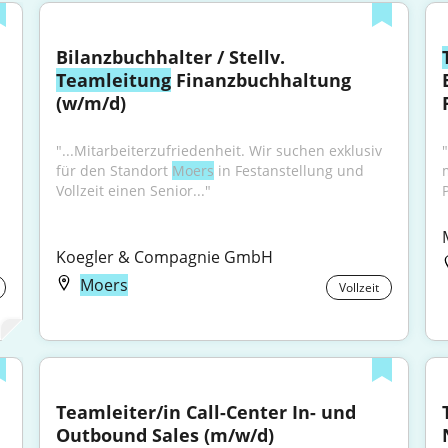
Bilanzbuchhalter / Stellv. 
Teamleitung
 Finanzbuchhaltung 
(w/m/d)
"...Mitarbeiterzufriedenheit. Wir suchen exklusiv 
für den Standort 
Moers
 in Festanstellung und 
Vollzeit einen Senior..."
Koegler & Compagnie GmbH
Moers
Vollzeit
Teamleiter/in Call-Center In- und 
Outbound Sales (m/w/d)