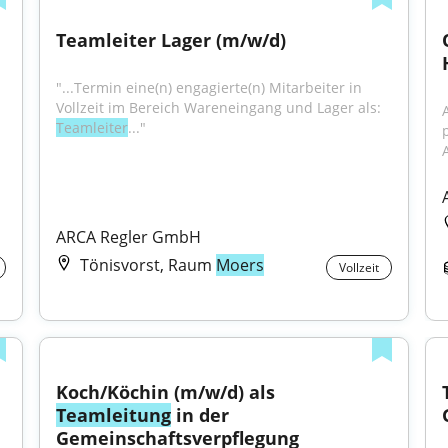
Teamleiter Lager (m/w/d)
"...Termin eine(n) engagierte(n) Mitarbeiter in 
Vollzeit im Bereich Wareneingang und Lager als: 
Teamleiter
..."
ARCA Regler GmbH
Tönisvorst, Raum
Moers
Vollzeit
Koch/Köchin (m/w/d) als 
Teamleitung
 in der 
Gemeinschaftsverpflegung