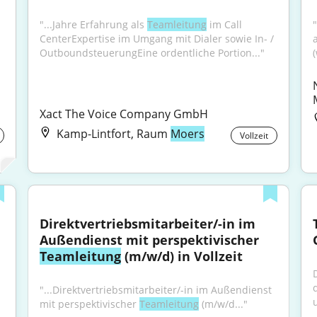
"...Jahre Erfahrung als 
Teamleitung
 im Call 
CenterExpertise im Umgang mit Dialer sowie In- / 
a
OutboundsteuerungEine ordentliche Portion..."
Xact The Voice Company GmbH
Kamp-Lintfort, Raum
Moers
Vollzeit
Direktvertriebsmitarbeiter/-in im 
Außendienst mit perspektivischer 
Teamleitung
 (m/w/d) in Vollzeit
"...Direktvertriebsmitarbeiter/-in im Außendienst 
mit perspektivischer 
Teamleitung
 (m/w/d..."