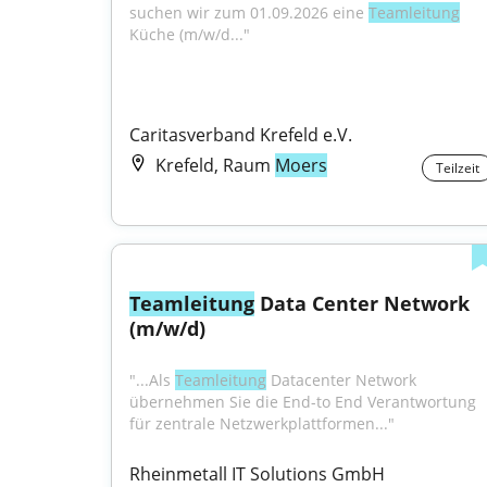
suchen wir zum 01.09.2026 eine 
Teamleitung
Küche (m/w/d..."
Caritasverband Krefeld e.V.
Krefeld, Raum
Moers
Teilzeit
Teamleitung
 Data Center Network 
(m/w/d)
"...Als 
Teamleitung
 Datacenter Network 
übernehmen Sie die End-to End Verantwortung 
für zentrale Netzwerkplattformen..."
Rheinmetall IT Solutions GmbH