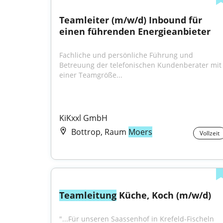
Teamleiter (m/w/d) Inbound für 
einen führenden Energieanbieter
Fachliche und persönliche Führung und 
Betreuung der telefonischen Kundenberater mit 
einer Teamgröße...
KiKxxl GmbH
Bottrop, Raum
Moers
Vollzeit
Teamleitung
 Küche, Koch (m/w/d)
"...Für unseren Saassenhof in Krefeld-Fischeln 