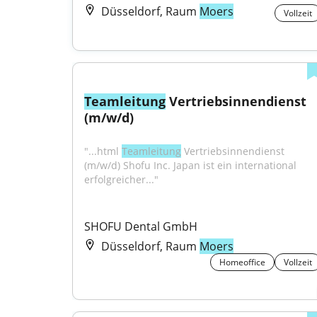
Düsseldorf, Raum
Moers
Vollzeit
Teamleitung
 Vertriebsinnendienst 
(m/w/d)
"...html 
Teamleitung
 Vertriebsinnendienst 
(m/w/d) Shofu Inc. Japan ist ein international 
erfolgreicher..."
SHOFU Dental GmbH
Düsseldorf, Raum
Moers
Homeoffice
Vollzeit