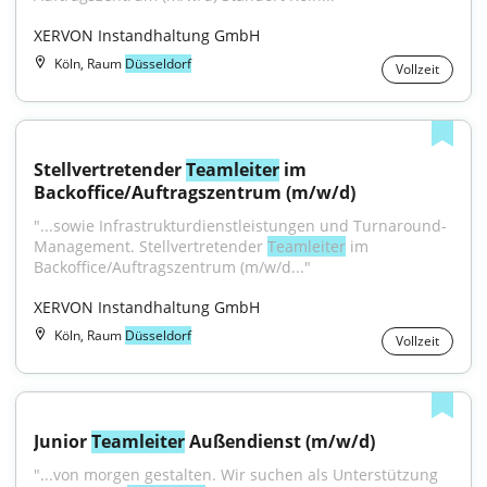
XERVON Instandhaltung GmbH
Köln, Raum
Düsseldorf
Vollzeit
Stellvertretender 
Teamleiter
 im 
Backoffice/Auftragszentrum (m/w/d)
"...sowie Infrastrukturdienstleistungen und Turnaround-
Management. Stellvertretender 
Teamleiter
 im 
Backoffice/Auftragszentrum (m/w/d..."
XERVON Instandhaltung GmbH
Köln, Raum
Düsseldorf
Vollzeit
Junior 
Teamleiter
 Außendienst (m/w/d)
"...von mor­gen ge­stal­ten. Wir su­chen als Un­ter­stüt­zung 