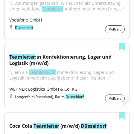
"...von morgen gestalten. Wir suchen als Unterstützung 
einen Vodafone 
Teamleiter
 Außendienst (m/w/d) Bring..."
Vodafone GmbH
Düsseldorf
Vollzeit
Teamleiter
:in Konfektionierung, Lager und 
Logistik (m/w/d)
"...ein als 
Teamleiter:in
 Konfektionierung, Lager und 
Logistik (m/w/d).Ihre AufgabenIn dieser Position..."
WEHNER Logistics GmbH & Co. KG
Langenfeld (Rheinland), Raum
Düsseldorf
Vollzeit
Coca Cola 
Teamleiter
 (m/w/d) 
Düsseldorf