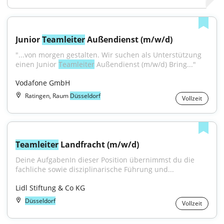
Junior 
Teamleiter
 Außendienst (m/w/d)
"...von morgen gestalten. Wir suchen als Unterstützung 
einen Junior 
Teamleiter
 Außendienst (m/w/d) Bring..."
Vodafone GmbH
Ratingen, Raum
Düsseldorf
Vollzeit
Teamleiter
 Landfracht (m/w/d)
Deine AufgabenIn dieser Position übernimmst du die 
fachliche sowie disziplinarische Führung und...
Lidl Stiftung & Co KG
Düsseldorf
Vollzeit