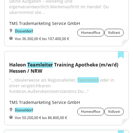
Deine Aufgaben – vielseitig und 
eigenverantwortlich:Markenauftritt im Handel: Du 
übernimmst die...
TMS Trademarketing Service GmbH
Düsseldorf
Homeoffice
Vollzeit
Von 36.300,00 € bis 107.400,00 €
Haleon 
Teamleiter
 Training Apotheke (m/w/d) 
Hessen / NRW
"...Idealerweise als Regionalleiter, 
Teamleiter
 oder in 
einer vergleichbaren 
Funktion.Außendienstverständnis:Du..."
TMS Trademarketing Service GmbH
Düsseldorf
Homeoffice
Vollzeit
Von 50.200,00 € bis 86.800,00 €