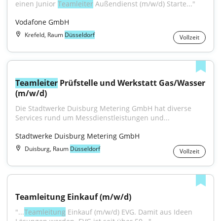
ei­nen Junior 
Teamleiter
 Außendienst (m/w/d) Starte..."
Vodafone GmbH
Krefeld, Raum
Düsseldorf
Vollzeit
Teamleiter
 Prüfstelle und Werkstatt Gas/Wasser 
(m/w/d)
Die Stadtwerke Duisburg Metering GmbH hat diverse 
Services rund um Messdienstleistungen und...
Stadtwerke Duisburg Metering GmbH
Duisburg, Raum
Düsseldorf
Vollzeit
Teamleitung Einkauf (m/w/d)
"...
Teamleitung
 Einkauf (m/w/d) EVG. Damit aus Ideen 