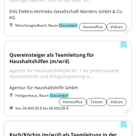
Lösungen werden. EVG ist seit über 50..."
EVG Elektro-Vertriebs-Gesellschaft Martens GmbH & Co. 
KG
Mönchengladbach, Raum
Düsseldorf
Homeoffice
Vollzeit
Quereinsteiger als Teamleitung für 
Haushaltshilfen (m/w/d)
Agentur für HaushaltshilfeDie Nr. 1 für professionelle 
Haushaltshilfe und Alltagsbegleitung in...
Agentur für Haushaltshilfe GmbH
Heiligenhaus, Raum
Düsseldorf
Homeoffice
Teilzeit
Vollzeit
Von 34.400,00 € bis 68.000,00 €
Koch/Köchin (m/w/d) als Teamleitung in der 