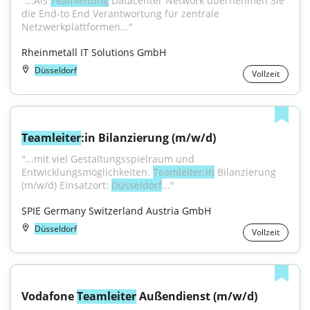
"...Als 
Teamleitung
 Datacenter Network übernehmen Sie 
die End-to End Verantwortung für zentrale 
Netzwerkplattformen..."
Rheinmetall IT Solutions GmbH
Düsseldorf
Vollzeit
Teamleiter
:in Bilanzierung (m/w/d)
"...mit viel Gestaltungsspielraum und 
Entwicklungsmöglichkeiten. 
Teamleiter:in
 Bilanzierung 
(m/w/d) Einsatzort: 
Düsseldorf
..."
SPIE Germany Switzerland Austria GmbH
Düsseldorf
Vollzeit
Vodafone 
Teamleiter
 Außendienst (m/w/d)