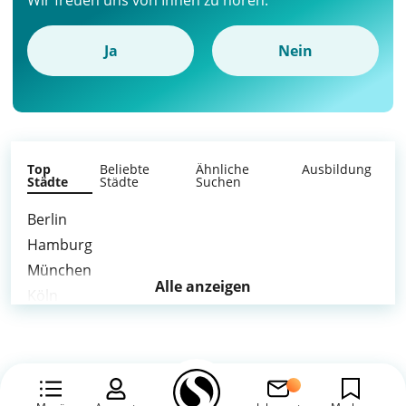
Wir freuen uns von Ihnen zu hören.
Ja
Nein
Top
Beliebte
Ähnliche
Ausbildung
Städte
Städte
Suchen
Berlin
Hamburg
München
Alle anzeigen
Köln
Frankfurt am Main
Stuttgart
Leipzig
Dortmund