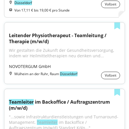
Düsseldorf
Vollzeit
Von 17,11 € bis 19,00 € pro Stunde
Leitender Physiotherapeut - Teamleitung / 
Therapie (m/w/d)
Wir gestalten die Zukunft der Gesundheitsversorgung, 
indem wir Heilmitteltherapien neu denken und...
NOVOTERGUM GmbH
Mülheim an der Ruhr, Raum
Düsseldorf
Vollzeit
Teamleiter
 im Backoffice / Auftragszentrum 
(m/w/d)
"...sowie Infrastrukturdienstleistungen und Turnaround-
Management. 
Teamleiter
 im Backoffice / 
Auftragszentrum (m/w/d) Standort Köln..."