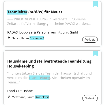
Teamleiter
 (m/d/w) für Neuss
+++ DIREKTVERMITTLUNG in Festanstellung (keine 
Zeitarbeit) / Vermittlungsgutscheine (AVGS) werden...
RADAS Jobbörse & Personalvermittlung GmbH
Neuss, Raum
Düsseldorf
Vollzeit
Hausdame und stellvertretende Teamleitung 
Housekeeping
"...unterstützen Sie das Team der Hauswirtschaft und 
vertreten die 
Team-Leitung
. Sie arbeiten operativ im 
Team..."
Land Gut Höhne
Mettmann, Raum
Düsseldorf
Vollzeit