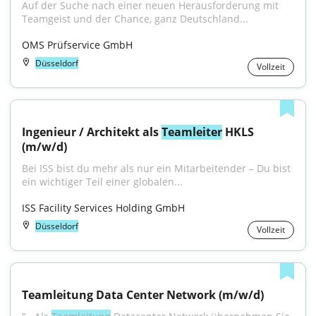
Auf der Suche nach einer neuen Herausforderung mit 
Teamgeist und der Chance, ganz Deutschland...
OMS Prüfservice GmbH
Düsseldorf
Vollzeit
Ingenieur / Architekt als 
Teamleiter
 HKLS 
(m/w/d)
Bei ISS bist du mehr als nur ein Mitarbeitender – Du bist 
ein wichtiger Teil einer globalen...
ISS Facility Services Holding GmbH
Düsseldorf
Vollzeit
Teamleitung Data Center Network (m/w/d)