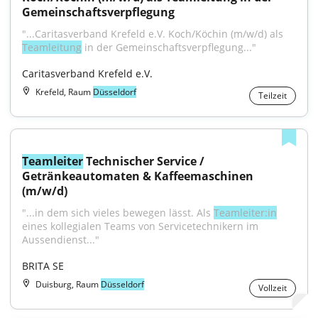
Gemeinschaftsverpflegung
"...Caritasverband Krefeld e.V. Koch/Köchin (m/w/d) als 
Teamleitung
 in der Gemeinschaftsverpflegung..."
Caritasverband Krefeld e.V.
Krefeld, Raum
Düsseldorf
Teilzeit
Teamleiter
 Technischer Service / 
Getränkeautomaten & Kaffeemaschinen 
(m/w/d)
"...in dem sich vieles bewegen lässt. Als 
Teamleiter:in
eines kollegialen Teams von Servicetechnikern im 
Aussendienst..."
BRITA SE
Duisburg, Raum
Düsseldorf
Vollzeit