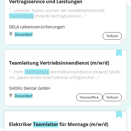
Vertragsservice und Leistungen
"...unseres Teams suchen wir eineMitarbeitende 
Teamleitung
 (m/w/d) Vertragsservice..."
DELA Lebensversicherungen
Düsseldorf
Vollzeit
Teamleitung Vertriebsinnendienst (m/w/d)
"...html 
Teamleitung
 Vertriebsinnendienst (m/w/d) Shofu 
Inc. Japan ist ein international erfolgreicher..."
SHOFU Dental GmbH
Düsseldorf
Homeoffice
Vollzeit
Elektriker 
Teamleiter
 für Montage (m/w/d)