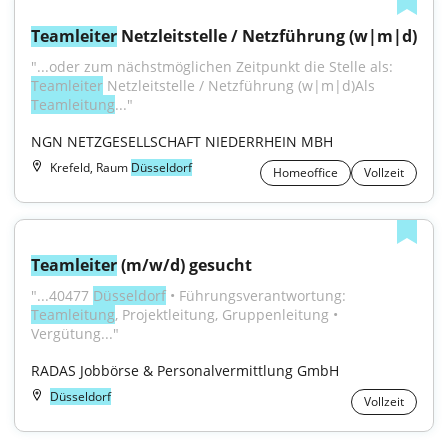
Teamleiter
 Netzleitstelle / Netzführung (w|m|d)
"...oder zum nächstmöglichen Zeitpunkt die Stelle als: 
Teamleiter
 Netzleitstelle / Netzführung (w|m|d)Als 
Teamleitung
..."
NGN NETZGESELLSCHAFT NIEDERRHEIN MBH
Krefeld, Raum
Düsseldorf
Homeoffice
Vollzeit
Teamleiter
 (m/w/d) gesucht
"...40477 
Düsseldorf
 • Führungsverantwortung: 
Teamleitung
, Projektleitung, Gruppenleitung • 
Vergütung..."
RADAS Jobbörse & Personalvermittlung GmbH
Düsseldorf
Vollzeit