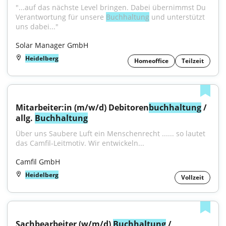
"...auf das nächste Level bringen. Dabei übernimmst Du 
Verantwortung für unsere 
Buchhaltung
 und unterstützt 
uns dabei..."
Solar Manager GmbH
Heidelberg
Homeoffice
Teilzeit
Mitarbeiter:in (m/w/d) Debitoren
buchhaltung
 / 
allg. 
Buchhaltung
Über uns Saubere Luft ein Menschenrecht ...... so lautet 
das Camfil-Leitmotiv. Wir entwickeln...
Camfil GmbH
Heidelberg
Vollzeit
Sachbearbeiter (w/m/d) 
Buchhaltung
 / 