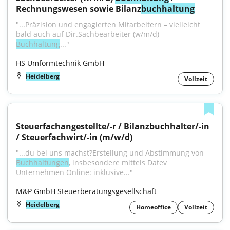
Rechnungswesen sowie Bilanz
buchhaltung
"...Präzision und engagierten Mitarbeitern – vielleicht 
bald auch auf Dir.Sachbearbeiter (w/m/d) 
Buchhaltung
..."
HS Umformtechnik GmbH
Heidelberg
Vollzeit
Steuer­fachangestellte/-r / Bilanz­buchhalter/-in 
/ Steuer­fachwirt/-in (m/w/d)
"...du bei uns machst?Erstellung und Abstimmung von 
Buchhaltungen
, insbesondere mittels Datev 
Unternehmen Online: inklusive..."
M&P GmbH Steuerberatungsgesellschaft
Heidelberg
Homeoffice
Vollzeit