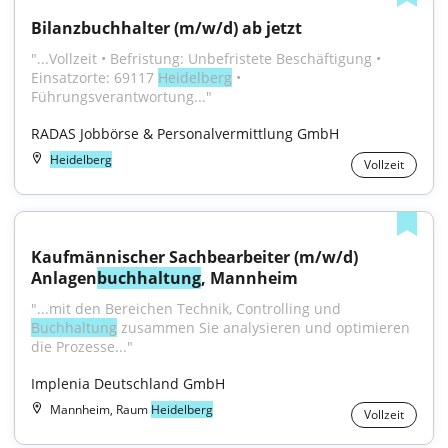
Bilanzbuchhalter (m/w/d) ab jetzt
"...Vollzeit • Befristung: Unbefristete Beschäftigung • 
Einsatzorte: 69117 
Heidelberg
 • 
Führungsverantwortung..."
RADAS Jobbörse & Personalvermittlung GmbH
Heidelberg
Vollzeit
Kaufmännischer Sachbearbeiter (m/w/d) 
Anlagen
buchhaltung
, Mannheim
"...mit den Bereichen Technik, Controlling und 
Buchhaltung
 zusammen Sie analysieren und optimieren 
die Prozesse..."
Implenia Deutschland GmbH
Mannheim, Raum
Heidelberg
Vollzeit