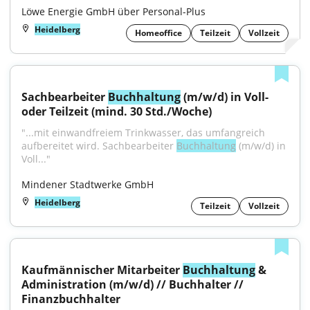
Löwe Energie GmbH über Personal-Plus
Heidelberg
Homeoffice
Teilzeit
Vollzeit
Sachbearbeiter 
Buchhaltung
 (m/w/d) in Voll- 
oder Teilzeit (mind. 30 Std./Woche)
"...mit einwandfreiem Trinkwasser, das umfangreich 
aufbereitet wird. Sachbearbeiter 
Buchhaltung
 (m⁠/⁠w⁠/⁠d) in 
Voll..."
Mindener Stadtwerke GmbH
Heidelberg
Teilzeit
Vollzeit
Kaufmännischer Mitarbeiter 
Buchhaltung
 & 
Administration (m/w/d) // Buchhalter // 
Finanzbuchhalter