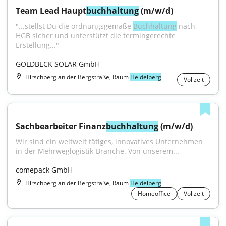
Team Lead Haupt
buchhaltung
 (m/w/d)
"...stellst Du die ordnungsgemäße 
Buchhaltung
 nach 
HGB sicher und unterstützt die termingerechte 
Erstellung..."
GOLDBECK SOLAR GmbH
Hirschberg an der Bergstraße, Raum
Heidelberg
Vollzeit
Sachbearbeiter Finanz
buchhaltung
 (m/w/d)
Wir sind ein weltweit tätiges, innovatives Unternehmen 
in der Mehrweglogistik-Branche. Von unserem...
comepack GmbH
Hirschberg an der Bergstraße, Raum
Heidelberg
Homeoffice
Vollzeit