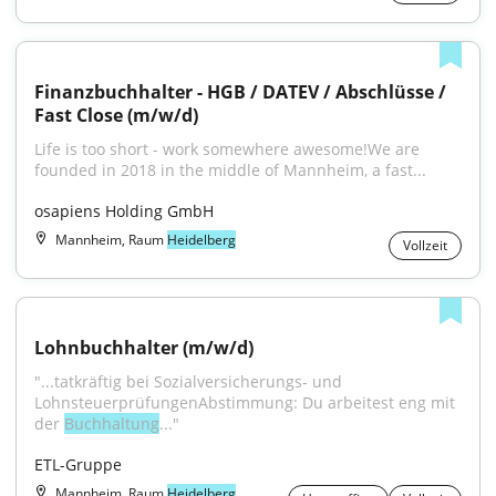
Finanzbuchhalter - HGB / DATEV / Abschlüsse / 
Fast Close (m/w/d)
Life is too short - work somewhere awesome!We are 
founded in 2018 in the middle of Mannheim, a fast...
osapiens Holding GmbH
Mannheim, Raum
Heidelberg
Vollzeit
Lohnbuchhalter (m/w/d)
"...tatkräftig bei Sozialversicherungs- und 
LohnsteuerprüfungenAbstimmung: Du arbeitest eng mit 
der 
Buchhaltung
..."
ETL-Gruppe
Mannheim, Raum
Heidelberg