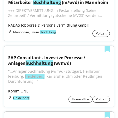
Mitarbeiter 
Buchhaltung
 (m/w/d) in Mannheim
+++ DIREKTVERMITTLUNG in Festanstellung (keine 
Zeitarbeit) / Vermittlungsgutscheine (AVGS) werden...
RADAS Jobbörse & Personalvermittlung GmbH
Mannheim, Raum
Heidelberg
Vollzeit
SAP Consultant - Investive Prozesse / 
Anlagen
buchhaltung
 (w/m/d)
"...Anlagenbuchhaltung (w/m/d) Stuttgart, Heilbronn, 
Freiburg, 
Heidelberg
, Karlsruhe, Ulm oder Reutlingen 
Durchführung..."
Komm.ONE
Heidelberg
Homeoffice
Vollzeit