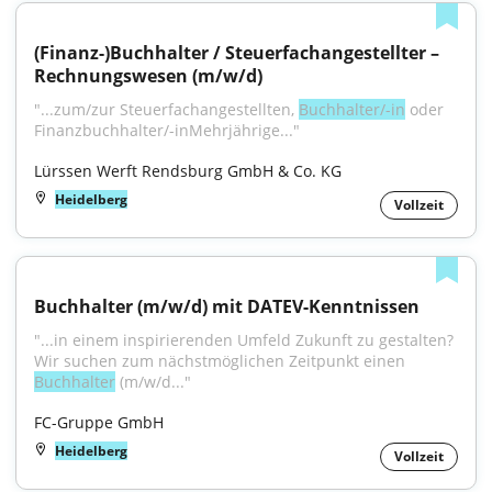
(Finanz-)Buchhalter / Steuerfachangestellter – 
Rechnungswesen (m/w/d)
"...zum/zur Steuerfachangestellten, 
Buchhalter/-in
 oder 
Finanzbuchhalter/-inMehrjährige..."
Lürssen Werft Rendsburg GmbH & Co. KG
Heidelberg
Vollzeit
Buchhalter (m/w/d) mit DATEV-Kenntnissen
"...in einem inspirierenden Umfeld Zukunft zu gestalten? 
Wir suchen zum nächstmöglichen Zeitpunkt einen 
Buchhalter
 (m/w/d..."
FC-Gruppe GmbH
Heidelberg
Vollzeit