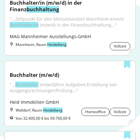
Buchhalter/in (m/w/d) in der 
Finanz
buchhaltung
"...Zeitpunkt für den Messestandort Mannheim eine/n: 
Buchhalter/in
 (m/w/d) in der Finanzbuchhaltung..."
MAG Mannheimer Ausstellungs-GmbH
Mannheim, Raum
Heidelberg
Vollzeit
Buchhalter (m/w/d)
"...
Buchhalter
 (m/w/d)Ihre Aufgaben:Erstellung von 
AusgangsrechnungenPrüfung..."
Heid Immobilien GmbH
Walldorf, Raum
Heidelberg
Homeoffice
Vollzeit
Von 32.400,00 € bis 69.700,00 €