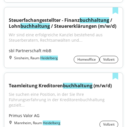
Steuerfachangestellter - Finanz
buchhaltung
 / 
Lohn
buchhaltung
 / Steuererklärungen (m/w/d)
Wir sind eine erfolgreiche Kanzlei bestehend aus 
Steuerberatern, Rechtsanwälten und...
sbl Partnerschaft mbB
Sinsheim, Raum
Heidelberg
Homeoffice
Vollzeit
Teamleitung Kreditoren
buchhaltung
 (m/w/d)
Sie suchen eine Position, in der Sie Ihre 
Führungserfahrung in der Kreditorenbuchhaltung 
gezielt...
Primus Valor AG
Mannheim, Raum
Heidelberg
Vollzeit