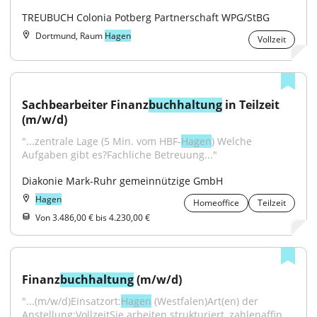
TREUBUCH Colonia Potberg Partnerschaft WPG/StBG
Dortmund, Raum
Hagen
Vollzeit
Sachbearbeiter Finanz
buchhaltung
 in Teilzeit 
(m/w/d)
"...zentrale Lage (5 Min. vom HBF-
Hagen
) Welche 
Aufgaben gibt es?Fachliche Betreuung..."
Diakonie Mark-Ruhr gemeinnützige GmbH
Hagen
Homeoffice
Teilzeit
Von 3.486,00 € bis 4.230,00 €
Finanz
buchhaltung
 (m/w/d)
"...(m/w/d)Einsatzort:
Hagen
 (Westfalen)Art(en) der 
Anstellung:VollzeitSie arbeiten strukturiert, zahlenaffin 