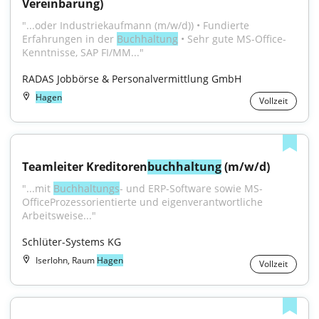
Vereinbarung)
"...oder Industriekaufmann (m/w/d)) • Fundierte 
Erfahrungen in der 
Buchhal­tung
 • Sehr gute MS-Office-
Kennt­nisse, SAP FI/MM..."
RADAS Jobbörse & Personalvermittlung GmbH
Hagen
Vollzeit
Teamleiter Kreditoren
buchhaltung
 (m/w/d)
"...mit 
Buchhaltungs
- und ERP-Software sowie MS-
OfficeProzessorientierte und eigenverantwortliche 
Arbeitsweise..."
Schlüter-Systems KG
Iserlohn, Raum
Hagen
Vollzeit