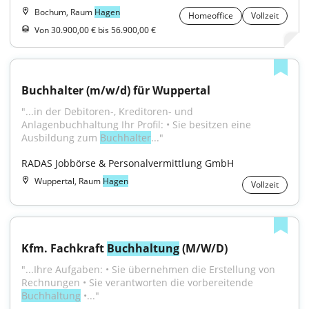
Bochum, Raum
Hagen
Homeoffice
Vollzeit
Von 30.900,00 € bis 56.900,00 €
Buchhalter (m/w/d) für Wuppertal
"...in der Debitoren-, Kreditoren- und 
Anlagenbuchhaltung Ihr Profil: • Sie besitzen eine 
Ausbildung zum 
Buchhalter
..."
RADAS Jobbörse & Personalvermittlung GmbH
Wuppertal, Raum
Hagen
Vollzeit
Kfm. Fachkraft 
Buchhaltung
 (M/W/D)
"...Ihre Aufgaben: • Sie übernehmen die Erstellung von 
Rechnungen • Sie verantworten die vorbereitende 
Buchhaltung
 •..."