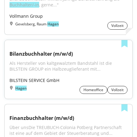
Buchhalter/-in
, gerne..."
Vollmann Group
Gevelsberg, Raum
Hagen
Vollzeit
Bilanzbuchhalter (m/w/d)
Als Hersteller von kaltgewalztem Bandstahl ist die 
BILSTEIN GROUP ein Halb­zeug­lieferant mit...
BILSTEIN SERVICE GmbH
Hagen
Homeoffice
Vollzeit
Finanzbuchhalter (m/w/d)
Über unsDie TREUBUCH-Colonia Potberg Partnerschaft 
ist eine auf dem Gebiet der Steuerberatung und...