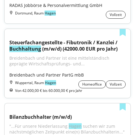
RADAS Jobbörse & Personalvermittlung GmbH
Dortmund, Raum
Hagen
Vollzeit
Steuerfachangestellte - Fibutronik / Kanzlei / 
Buchhaltung
 (m/w/d) (42000.00 EUR pro Jahr)
Breidenbach und Partner ist eine mittelständisch 
geprägte Wirtschaftsprüfungs- und...
Breidenbach und Partner PartG mbB
Wuppertal, Raum
Hagen
Homeoffice
Vollzeit
Von 42.000,00 € bis 60.000,00 € pro Jahr
Bilanzbuchhalter (m/w/d)
"...Für unsere Niederlassung 
Hagen
 suchen wir zum 
nächstmöglichen Zeitpunkt eine(n) Bilanzbuchhalterin..."