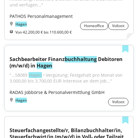
und verfügen..."
PATHOS Personalmanagement
Hagen
Homeoffice
Vollzeit
Von 42.200,00 € bis 110.600,00 €
Sachbearbeiter Finanz
buchhaltung
 Debitoren 
(m/w/d) in 
Hagen
"...58089 
Hagen
 • Vergütung: Festgehalt pro Monat von 
3.000,00 bis 3.700,00 EUR Interesse an dem Job..."
RADAS Jobbörse & Personalvermittlung GmbH
Hagen
Vollzeit
Steuerfachangestellte/r, Bilanzbuchhalter/in, 
Steuerfachwirt/in (m/w/d) in Voll- oder Teilzeit