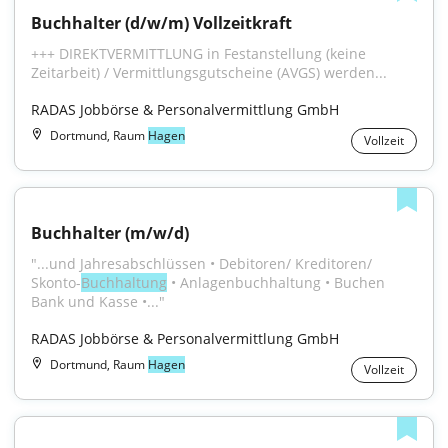
Buchhalter (d/w/m) Vollzeitkraft
+++ DIREKTVERMITTLUNG in Festanstellung (keine 
Zeitarbeit) / Vermittlungsgutscheine (AVGS) werden...
RADAS Jobbörse & Personalvermittlung GmbH
Dortmund, Raum
Hagen
Vollzeit
Buchhalter (m/w/d)
"...und Jahresabschlüssen • Debitoren/ Kreditoren/ 
Skonto-
Buchhaltung
 • Anlagenbuchhaltung • Buchen 
Bank und Kasse •..."
RADAS Jobbörse & Personalvermittlung GmbH
Dortmund, Raum
Hagen
Vollzeit