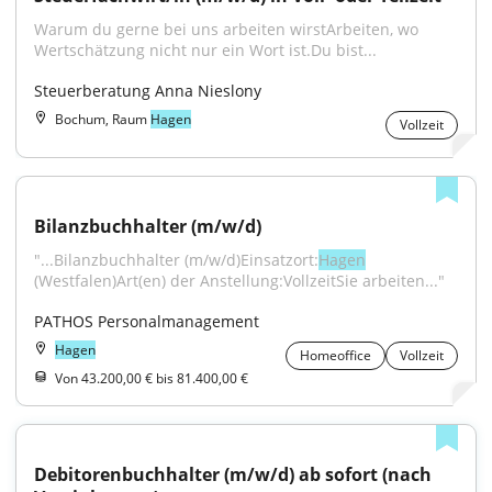
Warum du gerne bei uns arbeiten wirstArbeiten, wo 
Wertschätzung nicht nur ein Wort ist.Du bist...
Steuerberatung Anna Nieslony
Bochum, Raum
Hagen
Vollzeit
Bilanzbuchhalter (m/w/d)
"...Bilanzbuchhalter (m/w/d)Einsatzort:
Hagen
(Westfalen)Art(en) der Anstellung:VollzeitSie arbeiten..."
PATHOS Personalmanagement
Hagen
Homeoffice
Vollzeit
Von 43.200,00 € bis 81.400,00 €
Debitorenbuchhalter (m/w/d) ab sofort (nach 