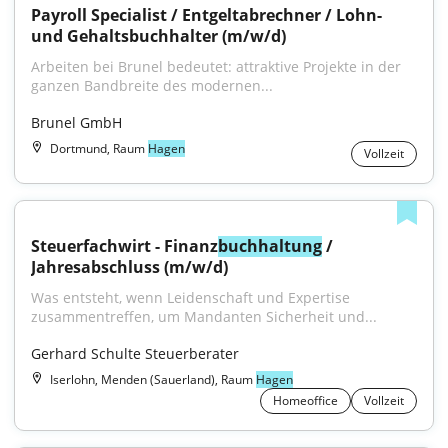
Payroll Specialist / Entgeltabrechner / Lohn- 
und Gehaltsbuchhalter (m/w/d)
Arbeiten bei Brunel bedeutet: attraktive Projekte in der 
ganzen Bandbreite des modernen...
Brunel GmbH
Dortmund, Raum
Hagen
Vollzeit
Steuerfachwirt - Finanz
buchhaltung
 / 
Jahresabschluss (m/w/d)
Was entsteht, wenn Leidenschaft und Expertise 
zusammentreffen, um Mandanten Sicherheit und...
Gerhard Schulte Steuerberater
Iserlohn, Menden (Sauerland), Raum
Hagen
Homeoffice
Vollzeit