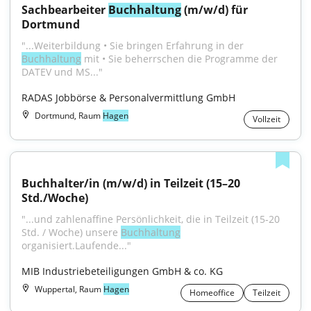
Sachbearbeiter 
Buchhaltung
 (m/w/d) für 
Dortmund
"...Weiterbildung • Sie bringen Erfahrung in der 
Buchhaltung
 mit • Sie beherrschen die Programme der 
DATEV und MS..."
RADAS Jobbörse & Personalvermittlung GmbH
Dortmund, Raum
Hagen
Vollzeit
Buchhalter/in (m/w/d) in Teilzeit (15–20 
Std./Woche)
"...und zahlenaffine Persönlichkeit, die in Teilzeit (15-20 
Std. / Woche) unsere 
Buchhaltung
organisiert.Laufende..."
MIB Industriebeteiligungen GmbH & co. KG
Wuppertal, Raum
Hagen
Homeoffice
Teilzeit