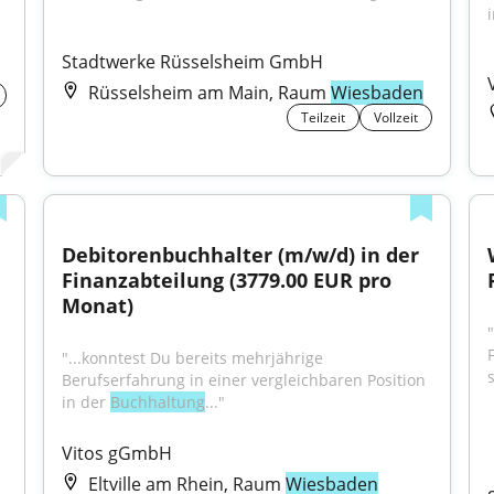
i
Stadtwerke Rüsselsheim GmbH
Rüsselsheim am Main, Raum
Wiesbaden
Teilzeit
Vollzeit
Debitorenbuchhalter (m/w/d) in der 
Finanzabteilung (3779.00 EUR pro 
Monat)
"...konntest Du bereits mehrjährige 
Berufserfahrung in einer vergleichbaren Position 
in der 
Buchhaltung
..."
Vitos gGmbH
Eltville am Rhein, Raum
Wiesbaden