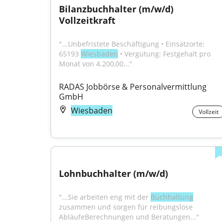
Bilanzbuchhalter (m/w/d) 
Vollzeitkraft
"...Unbefristete Beschäftigung • Einsatzorte: 
65193 
Wiesbaden
 • Vergütung: Festgehalt pro 
Monat von 4.200,00..."
RADAS Jobbörse & Personalvermittlung 
GmbH
Wiesbaden
Vollzeit
Lohnbuchhalter (m/w/d)
"...Sie arbeiten eng mit der 
Buchhaltung
zusammen und sorgen für reibungslose 
AbläufeBerechnungen und Beratungen..."