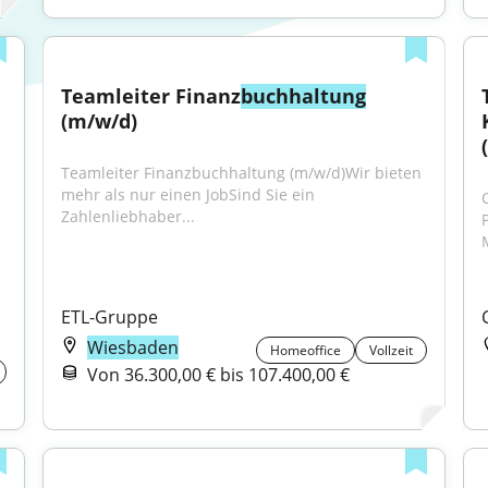
Teamleiter Finanz
buchhaltung
(m/w/d)
Teamleiter Finanzbuchhaltung (m/w/d)Wir bieten 
mehr als nur einen JobSind Sie ein 
Zahlenliebhaber...
ETL-Gruppe
Wiesbaden
Homeoffice
Vollzeit
Von 36.300,00 € bis 107.400,00 €