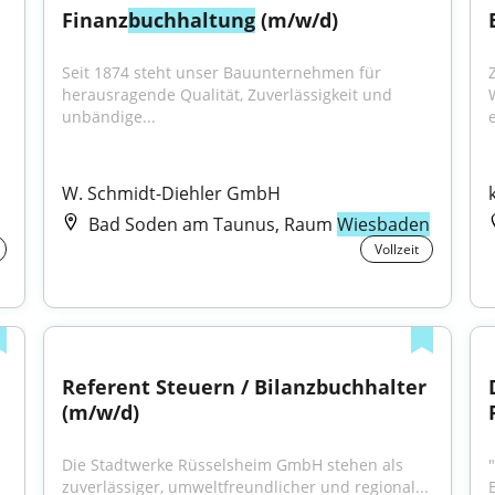
Finanz
buchhaltung
 (m/w/d)
Seit 1874 steht unser Bauunternehmen für 
herausragende Qualität, Zuverlässigkeit und 
unbändige...
e
W. Schmidt-Diehler GmbH
Bad Soden am Taunus, Raum
Wiesbaden
Vollzeit
Referent Steuern / Bilanzbuchhalter 
(m/w/d)
Die Stadtwerke Rüsselsheim GmbH stehen als 
zuverlässiger, umweltfreundlicher und regional...