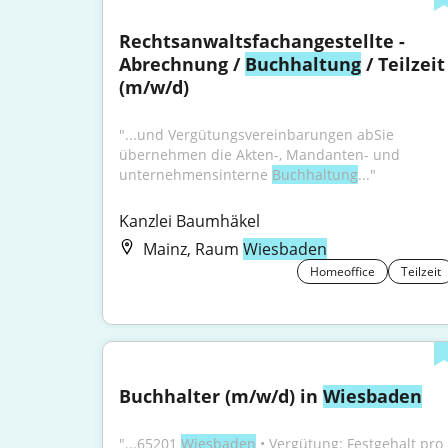
Rechtsanwaltsfachangestellte - 
Abrechnung / 
Buchhaltung
 / Teilzeit 
(m/w/d)
"...und Vergütungsvereinbarungen abSie 
übernehmen die Akten-, Mandanten- und 
unternehmensinterne 
Buchhaltung
..."
Kanzlei Baumhäkel
Mainz, Raum
Wiesbaden
Homeoffice
Teilzeit
Buchhalter (m/w/d) in 
Wiesbaden
"...65201 
Wiesbaden
 • Vergütung: Festgehalt pro 