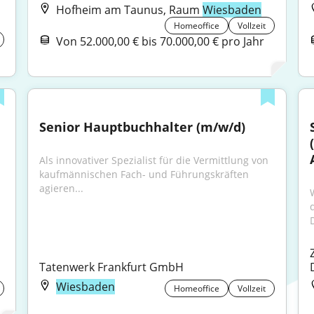
Hofheim am Taunus, Raum
Wiesbaden
Homeoffice
Vollzeit
Von 52.000,00 € bis 70.000,00 € pro Jahr
Senior Hauptbuchhalter (m/w/d)
Als innovativer Spezialist für die Vermittlung von 
kaufmännischen Fach- und Führungskräften 
agieren...
D
Tatenwerk Frankfurt GmbH
Wiesbaden
Homeoffice
Vollzeit