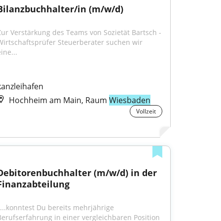
Bilanzbuchhalter/in (m/w/d)
Zur Verstärkung des Teams von Sozietät Bartsch - 
Wirtschaftsprüfer Steuerberater suchen wir 
ine...
kanzleihafen
Hochheim am Main, Raum
Wiesbaden
Vollzeit
Debitorenbuchhalter (m/w/d) in der 
Finanzabteilung
"...konntest Du bereits mehrjährige 
Berufserfahrung in einer vergleichbaren Position 