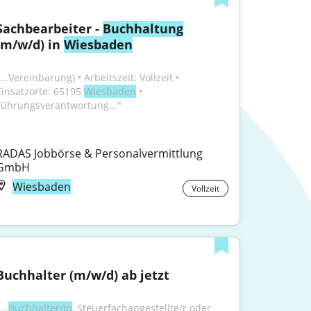
Sachbearbeiter - 
Buchhaltung
(m/w/d) in 
Wiesbaden
...Vereinbarung) • Arbeitszeit: Vollzeit • 
Einsatzorte: 65195 
Wiesbaden
 • 
Führungsverantwortung..."
RADAS Jobbörse & Personalvermittlung 
GmbH
Wiesbaden
Vollzeit
Buchhalter (m/w/d) ab jetzt
...
Buchhalter/in
, Steuerfachangestellte/r oder 