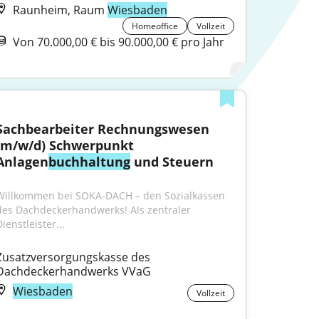
Raunheim, Raum
Wiesbaden
Homeoffice
Vollzeit
Von 70.000,00 € bis 90.000,00 € pro Jahr
Sachbearbeiter Rechnungswesen 
(m/w/d) Schwerpunkt 
Anlagen
buchhaltung
 und Steuern
Willkommen bei SOKA-DACH – den Sozialkassen 
des Dachdeckerhandwerks! Als zentraler 
ienstleister...
Zusatzversorgungskasse des 
Dachdeckerhandwerks VVaG
Wiesbaden
Vollzeit