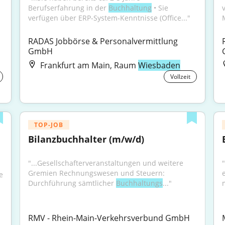
Berufserfahrung in der 
Buchhaltung
 • Sie 
verfügen über ERP-System-Kenntnisse (Office..."
RADAS Jobbörse & Personalvermittlung 
GmbH
Frankfurt am Main, Raum
Wiesbaden
Vollzeit
TOP-JOB
Bilanzbuchhalter (m/w/d)
"...Gesellschafterveranstaltungen und weitere 
Gremien Rechnungswesen und Steuern: 
 
Durchführung sämtlicher 
Buchhaltungs
..."
m
RMV - Rhein-Main-Verkehrsverbund GmbH