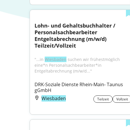
Lohn- und Gehaltsbuchhalter / 
Personalsachbearbeiter 
Entgeltabrechnung (m/w/d) 
Teilzeit/Vollzeit
"...in 
Wiesbaden
 suchen wir frühestmöglich 
eine*n Personalsachbearbeiter*in 
Entgeltabrechnung (m/w/d..."
DRK-Soziale Dienste Rhein-Main- Taunus 
gGmbH
Wiesbaden
Teilzeit
Vollzeit