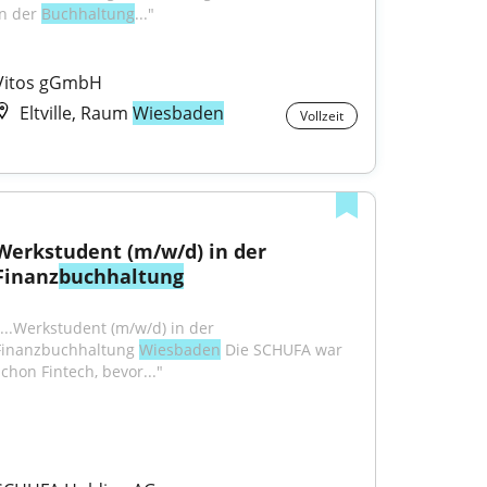
n der 
Buchhaltung
..."
Vitos gGmbH
Eltville, Raum
Wiesbaden
Vollzeit
Werkstudent (m/w/d) in der 
Finanz
buchhaltung
"...Werkstudent (m/w/d) in der 
Finanzbuchhaltung 
Wiesbaden
 Die SCHUFA war 
schon Fintech, bevor..."