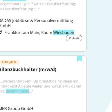
vergleichbare Qualifikation • Berufserfahrung: 
Mit Berufserfahrung •..."
RADAS Jobbörse & Personalvermittlung 
GmbH
Frankfurt am Main, Raum
Wiesbaden
Vollzeit
TOP-JOB
Bilanzbuchhalter (m/w/d)
"...weiterentwickeln: Du bringst deine Ideen ein, 
entwickelst Abläufe weiter und wirkst aktiv daran 
it, 
Buchhaltungs
..."
MEB Group GmbH