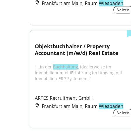
Frankfurt am Main, Raum
Wiesbaden
Vollzeit
Objektbuchhalter / Property 
Accountant (m/w/d) Real Estate
"...in der 
Buchhaltung
, idealerweise im 
ImmobilienumfeldErfahrung im Umgang mit 
Immobilien-ERP-Systemen..."
ARTES Recruitment GmbH
Frankfurt am Main, Raum
Wiesbaden
Vollzeit