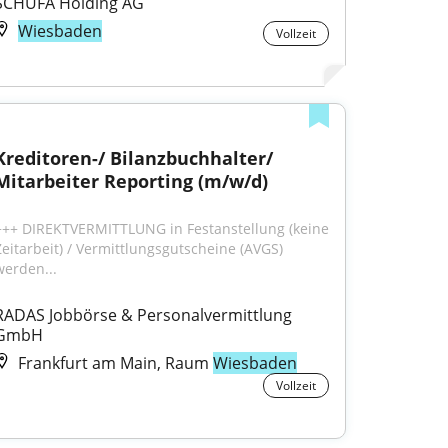
SCHUFA Holding AG
Wiesbaden
Vollzeit
Kreditoren-/ Bilanzbuchhalter/ 
Mitarbeiter Reporting (m/w/d)
+++ DIREKTVERMITTLUNG in Festanstellung (keine 
Zeitarbeit) / Vermittlungsgutscheine (AVGS) 
werden...
RADAS Jobbörse & Personalvermittlung 
GmbH
Frankfurt am Main, Raum
Wiesbaden
Vollzeit