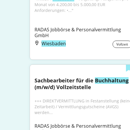
Monat von 4.200,00 bis 5.000,00 EUR 
Anforderungen: •..."
RADAS Jobbörse & Personalvermittlung 
GmbH
Wiesbaden
Vollzeit
Sachbearbeiter für die 
Buchhaltung
(m/w/d) Vollzeitstelle
+++ DIREKTVERMITTLUNG in Festanstellung (keine
Zeitarbeit) / Vermittlungsgutscheine (AVGS) 
werden...
RADAS Jobbörse & Personalvermittlung 