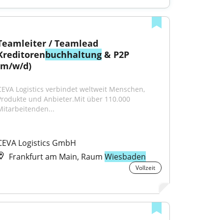
Teamleiter / Teamlead 
Kreditoren
buchhaltung
 & P2P 
(m/w/d)
CEVA Logistics verbindet weltweit Menschen, 
Produkte und Anbieter.Mit über 110.000 
Mitarbeitenden...
CEVA Logistics GmbH
Frankfurt am Main, Raum
Wiesbaden
Vollzeit