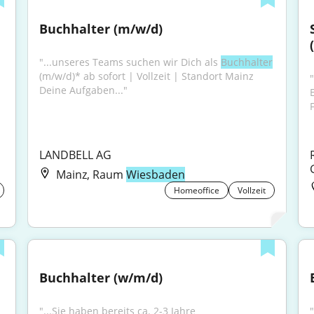
Buchhalter (m/w/d)
"...unseres Teams suchen wir Dich als 
Buchhalter
(m/w/d)* ab sofort | Vollzeit | Standort Mainz 
"
Deine Aufgaben..."
LANDBELL AG
Mainz, Raum
Wiesbaden
Homeoffice
Vollzeit
Buchhalter (w/m/d)
"...Sie haben bereits ca. 2-3 Jahre 
"