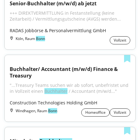
Senior-Buchhalter (m/w/d) ab jetzt
+++ DIREKTVERMITTLUNG in Festanstellung (keine 
Zeitarbeit) / Vermittlungsgutscheine (AVGS) werden...
RADAS Jobbörse & Personalvermittlung GmbH
Köln, Raum
Bonn
Vollzeit
Buchhalter/ Accountant (m/w/d) Finance & 
Treasury
"...Treasury Teams suchen wir ab sofort, unbefristet und 
in Vollzeit einen 
Buchhalter
 / Accountant (m/w/d..."
Construction Technologies Holding GmbH
Windhagen, Raum
Bonn
Homeoffice
Vollzeit