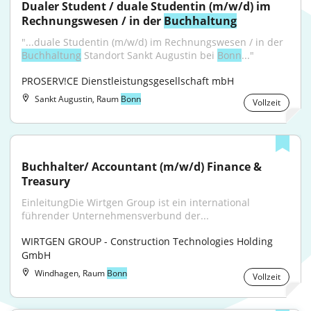
Dualer Student / duale Studentin (m/w/d) im 
Rechnungswesen / in der 
Buchhaltung
"...duale Studentin (m/w/d) im Rechnungswesen / in der 
Buchhaltung
 Standort Sankt Augustin bei 
Bonn
..."
PROSERV!CE Dienstleistungsgesellschaft mbH
Sankt Augustin, Raum
Bonn
Vollzeit
Buchhalter/ Accountant (m/w/d) Finance & 
Treasury
EinleitungDie Wirtgen Group ist ein international 
führender Unternehmensverbund der...
WIRTGEN GROUP - Construction Technologies Holding 
GmbH
Windhagen, Raum
Bonn
Vollzeit