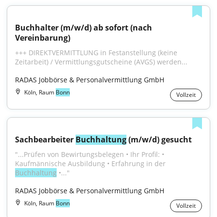
Buchhalter (m/w/d) ab sofort (nach 
Vereinbarung)
+++ DIREKTVERMITTLUNG in Festanstellung (keine 
Zeitarbeit) / Vermittlungsgutscheine (AVGS) werden...
RADAS Jobbörse & Personalvermittlung GmbH
Köln, Raum
Bonn
Vollzeit
Sachbearbeiter 
Buchhaltung
 (m/w/d) gesucht
"...Prüfen von Bewirtungsbelegen • Ihr Profil: • 
Kaufmännische Ausbildung • Erfahrung in der 
Buchhaltung
 •..."
RADAS Jobbörse & Personalvermittlung GmbH
Köln, Raum
Bonn
Vollzeit