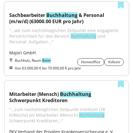
Sachbearbeiter 
Buchhaltung
 & Personal 
(m/w/d) (63000.00 EUR pro Jahr)
"...wir zum nächstmöglichen Zeitpunkt eine engagierte 
Persönlichkeit für den Bereich 
Buchhaltung
 und 
Personal. Aufgaben..."
Majori GmbH
Buchholz, Raum
Bonn
Homeoffice
Vollzeit
Von 63.000,00 € bis 70.000,00 € pro Jahr
Mitarbeiter (Mensch) 
Buchhaltung
Schwerpunkt Kreditoren
"...zum nächstmöglichen Zeitpunkt inVollzeit (38 
h/Woche) als Mitarbeiter (Mensch) 
Buchhaltung
Schwerpunkt Kreditoren..."
PKV Verband der Privaten Krankenversicherung e. V.