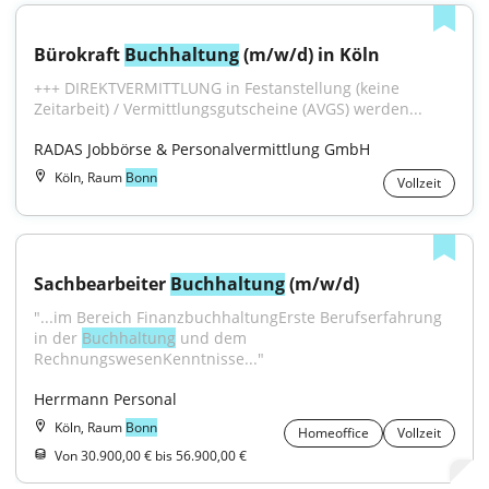
Bürokraft 
Buchhaltung
 (m/w/d) in Köln
+++ DIREKTVERMITTLUNG in Festanstellung (keine 
Zeitarbeit) / Vermittlungsgutscheine (AVGS) werden...
RADAS Jobbörse & Personalvermittlung GmbH
Köln, Raum
Bonn
Vollzeit
Sachbearbeiter 
Buchhaltung
 (m/w/d)
"...im Bereich FinanzbuchhaltungErste Berufserfahrung 
in der 
Buchhaltung
 und dem 
RechnungswesenKenntnisse..."
Herrmann Personal
Köln, Raum
Bonn
Homeoffice
Vollzeit
Von 30.900,00 € bis 56.900,00 €