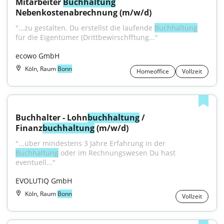
Mitarbeiter 
Buchhaltung
Nebenkostenabrechnung (m/w/d)
"...zu gestalten. Du erstellst die laufende 
Buchhaltung
für die Eigentümer (Drittbewirschfftung..."
ecowo GmbH
Köln, Raum
Bonn
Homeoffice
Vollzeit
Buchhalter - Lohn
buchhaltung
 / 
Finanz
buchhaltung
 (m/w/d)
"...über mindestens 3 Jahre Erfahrung in der 
Buchhaltung
 oder im Rechnungswesen Du hast 
eventuell..."
EVOLUTIQ GmbH
Köln, Raum
Bonn
Vollzeit