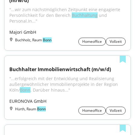
(m/w/d)
"...wir zum nächstmöglichen Zeitpunkt eine engagierte 
Persönlichkeit für den Bereich 
Buchhaltung
 und 
Personal.In..."
Majori GmbH
Buchholz, Raum
Bonn
Homeoffice
Vollzeit
Buchhalter Immobilienwirtschaft (m/w/d)
"...erfolgreich mit der Entwicklung und Realisierung 
außergewöhnlicher Immobilienprojekte in der Region 
Köln/
Bonn
. Darüber hinaus..."
EURONOVA GmbH
Hürth, Raum
Bonn
Homeoffice
Vollzeit