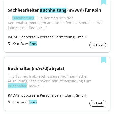
Sachbearbeiter 
Buchhaltung
 (m/w/d) für Köln
"...
Buchhaltung
 • Sie nehmen sich der 
Kontenabstimmungen an und helfen bei Monats- sowie 
Jahresabschlüssen •..."
RADAS Jobbörse & Personalvermittlung GmbH
Köln, Raum
Bonn
Vollzeit
Buchhalter (m/w/d) ab jetzt
"...Erfolgreich abgeschlossene kaufmännische 
Ausbildung, idealerweise mit Weiterbildung zum 
Buchhalter
 (m/w/d..."
RADAS Jobbörse & Personalvermittlung GmbH
Köln, Raum
Bonn
Vollzeit