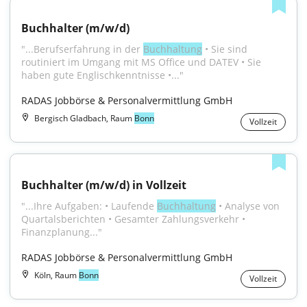
Buchhalter (m/w/d)
"...Berufserfahrung in der 
Buchhaltung
 • Sie sind 
routiniert im Umgang mit MS Office und DATEV • Sie 
haben gute Englischkenntnisse •..."
RADAS Jobbörse & Personalvermittlung GmbH
Bergisch Gladbach, Raum
Bonn
Vollzeit
Buchhalter (m/w/d) in Vollzeit
"...Ihre Aufgaben: • Laufende 
Buchhaltung
 • Analyse von 
Quartalsberichten • Gesamter Zahlungsverkehr • 
Finanzplanung..."
RADAS Jobbörse & Personalvermittlung GmbH
Köln, Raum
Bonn
Vollzeit