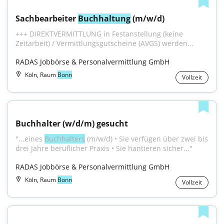
Sachbearbeiter 
Buchhaltung
 (m/w/d)
+++ DIREKTVERMITTLUNG in Festanstellung (keine 
Zeitarbeit) / Vermittlungsgutscheine (AVGS) werden...
RADAS Jobbörse & Personalvermittlung GmbH
Köln, Raum
Bonn
Vollzeit
Buchhalter (w/d/m) gesucht
"...eines 
Buchhalters
 (m/w/d) • Sie verfügen über zwei bis 
drei Jahre beruflicher Praxis • Sie hantieren sicher..."
RADAS Jobbörse & Personalvermittlung GmbH
Köln, Raum
Bonn
Vollzeit