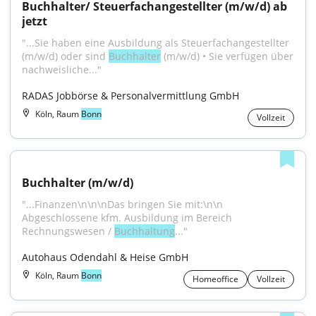
Buchhalter/ Steuerfachangestellter (m/w/d) ab 
jetzt
"...Sie haben eine Ausbildung als Steuerfachangestellter 
(m/w/d) oder sind 
Buchhalter
 (m/w/d) • Sie verfügen über 
nachweisliche..."
RADAS Jobbörse & Personalvermittlung GmbH
Köln, Raum
Bonn
Vollzeit
Buchhalter (m/w/d)
"...Finanzen\n\n\nDas bringen Sie mit:\n\n 
Abgeschlossene kfm. Ausbildung im Bereich 
Rechnungswesen / 
Buchhaltung
..."
Autohaus Odendahl & Heise GmbH
Köln, Raum
Bonn
Homeoffice
Vollzeit