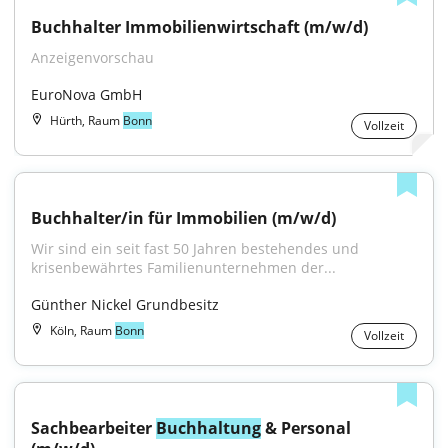
Buchhalter Immobilienwirtschaft (m/w/d)
Anzeigenvorschau
EuroNova GmbH
Hürth, Raum
Bonn
Vollzeit
Buchhalter/in für Immobilien (m/w/d)
Wir sind ein seit fast 50 Jahren bestehendes und 
krisenbewährtes Familienunternehmen der...
Günther Nickel Grundbesitz
Köln, Raum
Bonn
Vollzeit
Sachbearbeiter 
Buchhaltung
 & Personal 