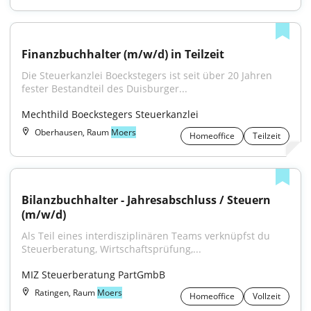
Finanzbuchhalter (m/w/d) in Teilzeit
Die Steuerkanzlei Boeckstegers ist seit über 20 Jahren 
fester Bestandteil des Duisburger...
Mechthild Boeckstegers Steuerkanzlei
Oberhausen, Raum
Moers
Homeoffice
Teilzeit
Bilanzbuchhalter - Jahresabschluss / Steuern 
(m/w/d)
Als Teil eines interdisziplinären Teams verknüpfst du 
Steuerberatung, Wirtschaftsprüfung,...
MIZ Steuerberatung PartGmbB
Ratingen, Raum
Moers
Homeoffice
Vollzeit