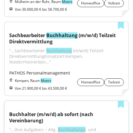
Mülheim an der Ruhr, Raum
Moers
Homeoffice
Vollzeit
Von 30.000,00 € bis 58.700,00 €
Sachbearbeiter 
Buchhaltung
 (m/w/d) Teilzeit 
Direktvermittlung
"...Sachbearbeiter 
Buchhaltung
 (m/w/d) Teilzeit 
DirektvermittlungEinsatzort:Kempen, 
NiederrheinArt(en..."
PATHOS Personalmanagement
Kempen, Raum
Moers
Homeoffice
Teilzeit
Von 21.900,00 € bis 43.500,00 €
Buchhalter (m/w/d) ab sofort (nach 
Vereinbarung)
"...Ihre Aufgaben: • Allg. 
Buchhaltungs
- und 