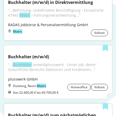
Buchhalter (m/w/d) in Direktvermittlung
"...Befristung: Unbefristete Beschäftigung • Einsatzorte: 
47445 
Moers
 • Führungsverantwortung..."
RADAS Jobbörse & Personalvermittlung GmbH
Moers
Vollzeit
Buchhalter (m/w/d)
"...
Buchhalter
 (m/w/d)plusswerk - Unser Job, deine 
Zukunft!Die Bereiche Debitoren und Kreditoren..."
plusswerk GmbH
Duisburg, Raum
Moers
Homeoffice
Vollzeit
Von 32.400,00 € bis 69.700,00 €
Buchhalter (m/w/d) zum nächstmöglichen 