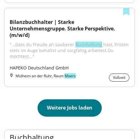
Bilanzbuchhalter | Starke 
Unternehmensgruppe. Starke Perspektive. 
(m/w/d)
"...dass du Freude an sauberer 
Buchhaltung
 hast, Fristen 
stets im Auge behältst und sorgfältig arbeitest.Du 
möchtest..."
HAPEKO Deutschland GmbH
Mülheim an der Ruhr, Raum
Moers
Vollzeit
Weitere Jobs laden
Buchhaltung