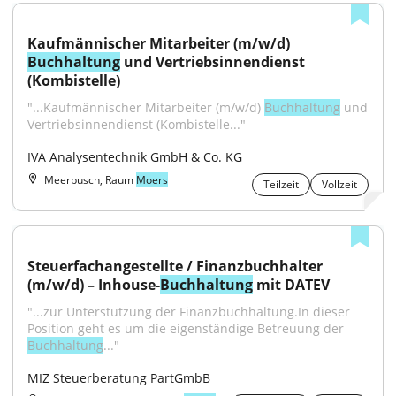
Kaufmännischer Mitarbeiter (m/w/d) 
Buchhaltung
 und Vertriebsinnendienst 
(Kombistelle)
"...Kaufmännischer Mitarbeiter (m/w/d) 
Buchhaltung
 und 
Vertriebsinnendienst (Kombistelle..."
IVA Analysentechnik GmbH & Co. KG
Meerbusch, Raum
Moers
Teilzeit
Vollzeit
Steuerfachangestellte / Finanzbuchhalter 
(m/w/d) – Inhouse-
Buchhaltung
 mit DATEV
"...zur Unterstützung der Finanzbuchhaltung.In dieser 
Position geht es um die eigenständige Betreuung der 
Buchhaltung
..."
MIZ Steuerberatung PartGmbB