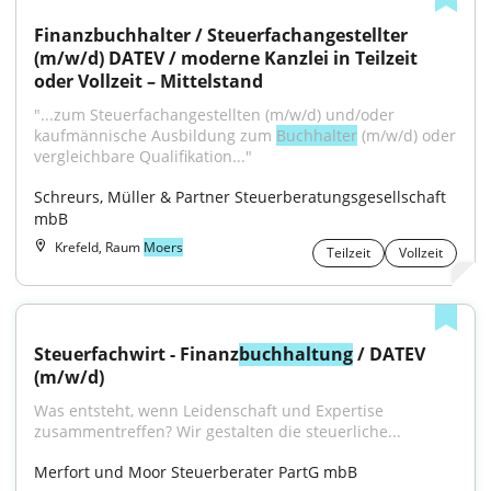
Finanzbuchhalter / Steuerfachangestellter 
(m/w/d) DATEV / moderne Kanzlei in Teilzeit 
oder Vollzeit – Mittelstand
"...zum Steuer­fach­angestellten (m/w/d) und/oder 
kaufmännische Ausbildung zum 
Buchhalter
 (m/w/d) oder 
vergleichbare Qualifikation..."
Schreurs, Müller & Partner Steuerberatungsgesellschaft 
mbB
Krefeld, Raum
Moers
Teilzeit
Vollzeit
Steuerfachwirt - Finanz
buchhaltung
 / DATEV 
(m/w/d)
Was entsteht, wenn Leidenschaft und Expertise 
zusammentreffen? Wir gestalten die steuerliche...
Merfort und Moor Steuerberater PartG mbB