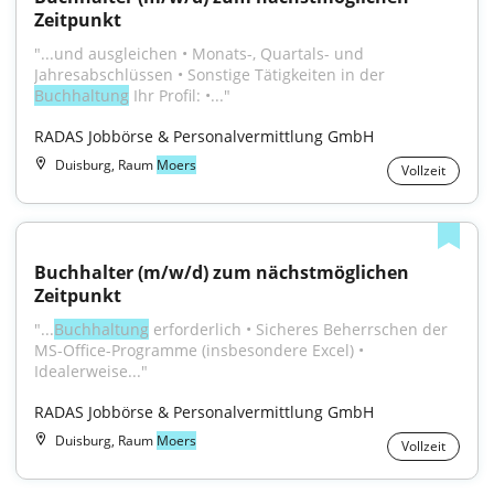
Zeitpunkt
"...und ausgleichen • Monats-, Quartals- und 
Jahresabschlüssen • Sonstige Tätigkeiten in der 
Buchhaltung
 Ihr Profil: •..."
RADAS Jobbörse & Personalvermittlung GmbH
Duisburg, Raum
Moers
Vollzeit
Buchhalter (m/w/d) zum nächstmöglichen 
Zeitpunkt
"...
Buchhaltung
 erforderlich • Sicheres Beherrschen der 
MS-Office-Programme (insbesondere Excel) • 
Idealerweise..."
RADAS Jobbörse & Personalvermittlung GmbH
Duisburg, Raum
Moers
Vollzeit