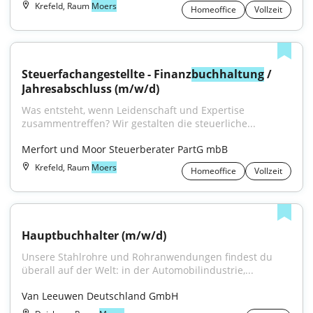
Krefeld, Raum
Moers
Homeoffice
Vollzeit
Steuerfachangestellte - Finanz
buchhaltung
 / 
Jahresabschluss (m/w/d)
Was entsteht, wenn Leidenschaft und Expertise 
zusammentreffen? Wir gestalten die steuerliche...
Merfort und Moor Steuerberater PartG mbB
Krefeld, Raum
Moers
Homeoffice
Vollzeit
Hauptbuchhalter (m/w/d)
Unsere Stahlrohre und Rohranwendungen findest du 
überall auf der Welt: in der Automobilindustrie,...
Van Leeuwen Deutschland GmbH