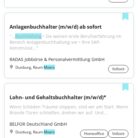
Anlagenbuchhalter (m/w/d) ab sofort
"...
Buchhaltung
 • Sie weisen erste Berufserfahrung im 
Bereich Anlagenbuchhaltung vor • Ihre SAP-
Kenntnisse..."
RADAS Jobbörse & Personalvermittlung GmbH
Duisburg, Raum
Moers
Vollzeit
Lohn- und Gehaltsbuchhalter (m/w/d)*
Wenn Schäden Träume stoppen, sind wir am Start. Wenn 
Brände Türen schließen, drehen wir auf. Und...
BELFOR Deutschland GmbH
Duisburg, Raum
Moers
Homeoffice
Vollzeit