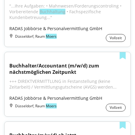
"...Ihre Aufgaben: • Mahnwesen/Forderungscontroling • 
Vorbereitende 
Buchhaltung
 • Fachspezifische 
Kundenbetreuung..."
RADAS Jobbörse & Personalvermittlung GmbH
Düsseldorf, Raum
Moers
Vollzeit
Buchhalter/Accountant (m/w/d) zum 
nächstmöglichen Zeitpunkt
+++ DIREKTVERMITTLUNG in Festanstellung (keine 
Zeitarbeit) / Vermittlungsgutscheine (AVGS) werden...
RADAS Jobbörse & Personalvermittlung GmbH
Düsseldorf, Raum
Moers
Vollzeit