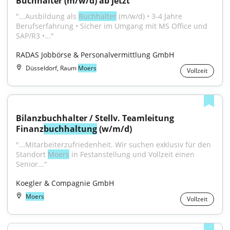
Buchhalter (m/w/d) ab jetzt
"...Ausbildung als 
Buchhalter
 (m/w/d) • 3-4 Jahre 
Berufserfahrung • Sicher im Umgang mit MS Office und 
SAP/R3 •..."
RADAS Jobbörse & Personalvermittlung GmbH
Düsseldorf, Raum
Moers
Vollzeit
Bilanzbuchhalter / Stellv. Teamleitung 
Finanz
buchhaltung
 (w/m/d)
"...Mitarbeiterzufriedenheit. Wir suchen exklusiv für den 
Standort 
Moers
 in Festanstellung und Vollzeit einen 
Senior..."
Koegler & Compagnie GmbH
Moers
Vollzeit