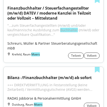
Finanzbuchhalter / Steuerfachangestellter 
(m/w/d) DATEV / moderne Kanzlei in Teilzeit 
oder Vollzeit – Mittelstand
"...zum Steuer­fach­angestellten (m/w/d) und/oder 
kaufmännische Ausbildung zum 
Buchhalter
 (m/w/d) oder 
vergleichbare Qualifikation..."
Schreurs, Müller & Partner Steuerberatungsgesellschaft 
mbB
Krefeld, Raum
Moers
Teilzeit
Vollzeit
Bilanz- /Finanzbuchhalter (m/w/d) ab sofort
+++ DIREKTVERMITTLUNG in Festanstellung (keine 
Zeitarbeit) / Vermittlungsgutscheine (AVGS) werden...
RADAS Jobbörse & Personalvermittlung GmbH
Duisburg, Raum
Moers
Vollzeit