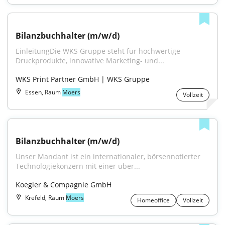
Bilanzbuchhalter (m/w/d)
EinleitungDie WKS Gruppe steht für hochwertige 
Druckprodukte, innovative Marketing- und...
WKS Print Partner GmbH | WKS Gruppe
Essen, Raum
Moers
Vollzeit
Bilanzbuchhalter (m/w/d)
Unser Mandant ist ein internationaler, börsennotierter 
Technologiekonzern mit einer über...
Koegler & Compagnie GmbH
Krefeld, Raum
Moers
Homeoffice
Vollzeit