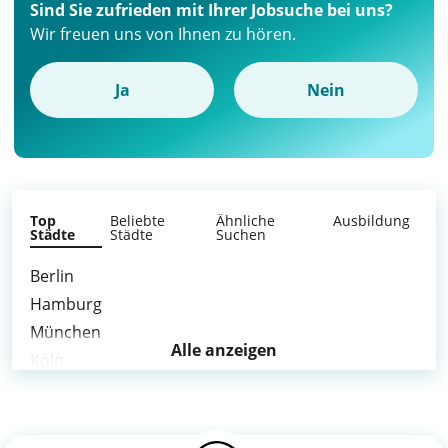
Sind Sie zufrieden mit Ihrer Jobsuche bei uns?
Wir freuen uns von Ihnen zu hören.
Ja
Nein
Top
Beliebte
Ähnliche
Ausbildung
Städte
Städte
Suchen
Berlin
Hamburg
München
Alle anzeigen
Köln
Frankfurt am Main
Stuttgart
Düsseldorf