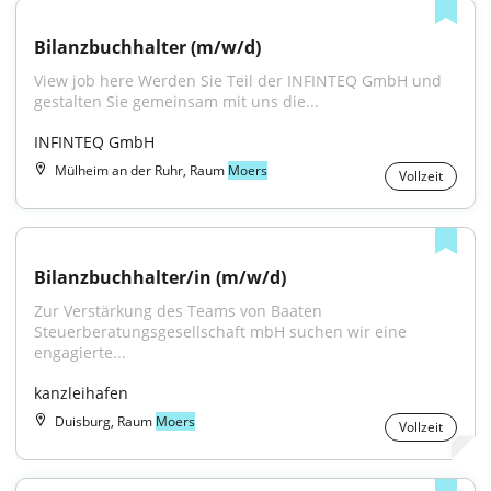
Bilanzbuchhalter (m/w/d)
View job here Werden Sie Teil der INFINTEQ GmbH und 
gestalten Sie gemeinsam mit uns die...
INFINTEQ GmbH
Mülheim an der Ruhr, Raum
Moers
Vollzeit
Bilanzbuchhalter/in (m/w/d)
Zur Verstärkung des Teams von Baaten 
Steuerberatungsgesellschaft mbH suchen wir eine 
engagierte...
kanzleihafen
Duisburg, Raum
Moers
Vollzeit