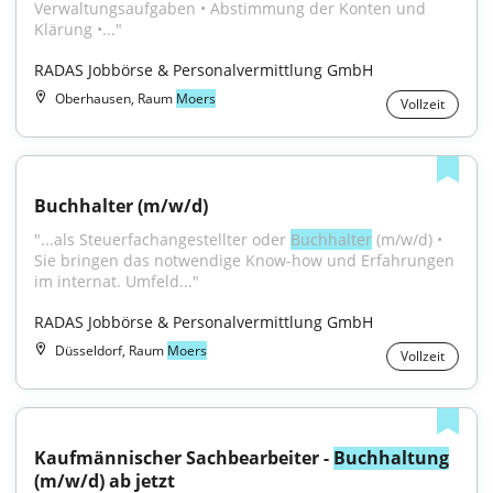
Verwaltungsaufgaben • Abstimmung der Konten und 
Klärung •..."
RADAS Jobbörse & Personalvermittlung GmbH
Oberhausen, Raum
Moers
Vollzeit
Buchhalter (m/w/d)
"...als Steuerfachangestellter oder 
Buchhalter
 (m/w/d) • 
Sie bringen das notwendige Know-how und Erfahrungen 
im internat. Umfeld..."
RADAS Jobbörse & Personalvermittlung GmbH
Düsseldorf, Raum
Moers
Vollzeit
Kaufmännischer Sachbearbeiter - 
Buchhaltung
(m/w/d) ab jetzt