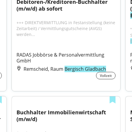
Debitoren-/Kreditoren-Buchhalter 
(m/w/d) ab sofort
+++ DIREKTVERMITTLUNG in Festanstellung (keine 
Zeitarbeit) / Vermittlungsgutscheine (AVGS) 
werden...
RADAS Jobbörse & Personalvermittlung 
GmbH
Remscheid, Raum
Bergisch Gladbach
Vollzeit
Buchhalter Immobilienwirtschaft 
(m/w/d) im Rechnungswesen / in der 
(m/w/d)