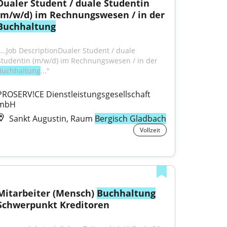
Dualer Student / duale Studentin 
(m/w/d) im Rechnungswesen / in der 
Buchhaltung
"...Job DescriptionDualer Student / duale 
Studentin (m/w/d) im Rechnungswesen / in der 
Buchhaltung
..."
PROSERV!CE Dienstleistungsgesellschaft 
mbH
Sankt Augustin, Raum
Bergisch Gladbach
Vollzeit
Mitarbeiter (Mensch) 
Buchhaltung
Schwerpunkt Kreditoren