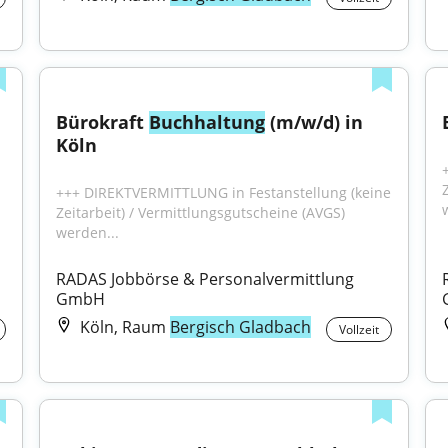
Bürokraft 
Buchhaltung
 (m/w/d) in 
Köln
 idealerweise mit Weiterbildung zum 
+++ DIREKTVERMITTLUNG in Festanstellung (keine 
Zeitarbeit) / Vermittlungsgutscheine (AVGS) 
werden...
RADAS Jobbörse & Personalvermittlung 
GmbH
Köln, Raum
Bergisch Gladbach
Vollzeit