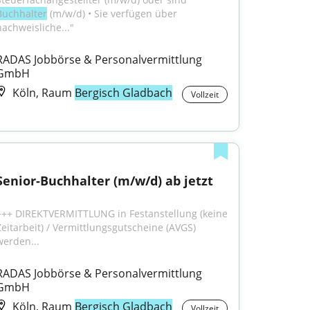
Buchhalter
 (m/w/d) • Sie verfügen über 
nachweisliche..."
RADAS Jobbörse & Personalvermittlung 
GmbH
Köln, Raum
Bergisch Gladbach
Vollzeit
Senior-Buchhalter (m/w/d) ab jetzt
+++ DIREKTVERMITTLUNG in Festanstellung (keine 
Zeitarbeit) / Vermittlungsgutscheine (AVGS) 
werden...
RADAS Jobbörse & Personalvermittlung 
GmbH
Köln, Raum
Bergisch Gladbach
Vollzeit