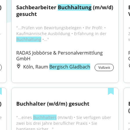
 
Sachbearbeiter 
Buchhaltung
 (m/w/d) 
gesucht
"...Prüfen von Bewirtungsbelegen • Ihr Profil: • 
 
Kaufmännische Ausbildung • Erfahrung in der 
Buchhaltung
 •..."
RADAS Jobbörse & Personalvermittlung 
GmbH
Köln, Raum
Bergisch Gladbach
Vollzeit
)
Buchhalter (w/d/m) gesucht
 
"...eines 
Buchhalters
 (m/w/d) • Sie verfügen über 
zwei bis drei Jahre beruflicher Praxis • Sie 
hantieren sicher..."