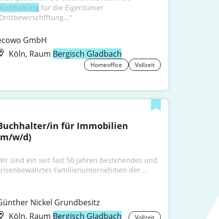
Buchhaltung
 für die Eigentümer 
(Drittbewirschfftung..."
ecowo GmbH
Köln, Raum
Bergisch Gladbach
Homeoffice
Vollzeit
Buchhalter/in für Immobilien 
(m/w/d)
Wir sind ein seit fast 50 Jahren bestehendes und 
krisenbewährtes Familienunternehmen der...
Günther Nickel Grundbesitz
Köln, Raum
Bergisch Gladbach
Vollzeit