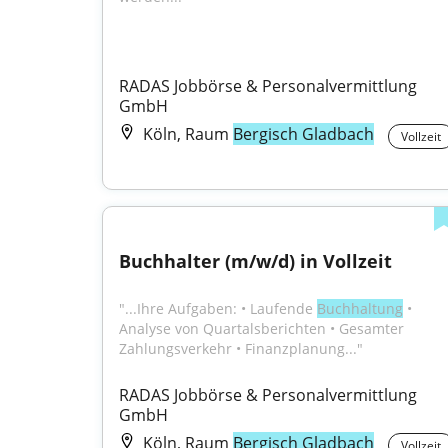
RADAS Jobbörse & Personalvermittlung 
GmbH
Köln, Raum
Bergisch Gladbach
Vollzeit
Buchhalter (m/w/d) in Vollzeit
"...Ihre Aufgaben: • Laufende 
Buchhaltung
 • 
Analyse von Quartalsberichten • Gesamter 
Zahlungsverkehr • Finanzplanung..."
RADAS Jobbörse & Personalvermittlung 
GmbH
Köln, Raum
Bergisch Gladbach
Vollzeit