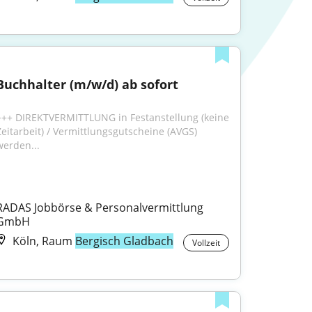
Buchhalter (m/w/d) ab sofort
+++ DIREKTVERMITTLUNG in Festanstellung (keine 
Zeitarbeit) / Vermittlungsgutscheine (AVGS) 
werden...
RADAS Jobbörse & Personalvermittlung 
GmbH
Köln, Raum
Bergisch Gladbach
Vollzeit