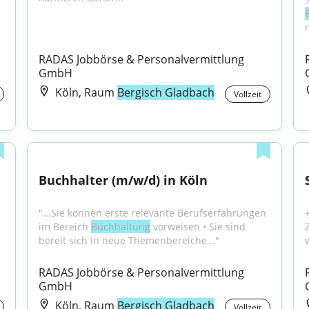
RADAS Jobbörse & Personalvermittlung 
GmbH
Köln, Raum
Bergisch Gladbach
Vollzeit
Buchhalter (m/w/d) in Köln
"...Sie können erste relevante Berufserfahrungen 
im Bereich 
Buchhaltung
 vorweisen • Sie sind 
bereit sich in neue Themenbereiche..."
RADAS Jobbörse & Personalvermittlung 
GmbH
Köln, Raum
Bergisch Gladbach
Vollzeit