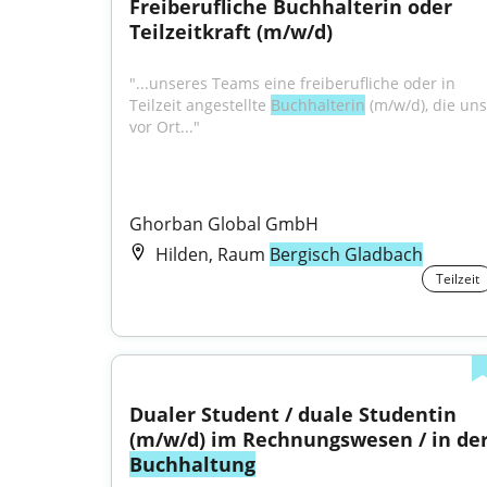
Freiberufliche Buchhalterin oder 
Teilzeitkraft (m/w/d)
"...unseres Teams eine freiberufliche oder in 
Teilzeit angestellte 
Buchhalterin
 (m/w/d), die uns 
vor Ort..."
Ghorban Global GmbH
Hilden, Raum
Bergisch Gladbach
Teilzeit
Dualer Student / duale Studentin 
Buchhaltung