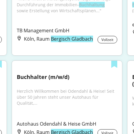
Durchführung der Immobilien-
Buchhaltung
sowie Erstellung von Wirtschaftsplänen..."
TB Management GmbH
Köln, Raum
Bergisch Gladbach
Vollzeit
Buchhalter (m/w/d)
Herzlich Willkommen bei Odendahl & Heise! Seit 
über 50 Jahren steht unser Autohaus für 
Qualität,...
Autohaus Odendahl & Heise GmbH
Köln, Raum
Bergisch Gladbach
Vollzeit