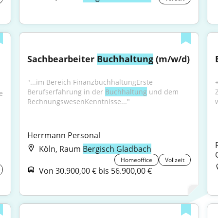
Sachbearbeiter 
Buchhaltung
 (m/w/d)
"...im Bereich FinanzbuchhaltungErste 
Berufserfahrung in der 
Buchhaltung
 und dem 
 
RechnungswesenKenntnisse..."
Herrmann Personal
Köln, Raum
Bergisch Gladbach
Homeoffice
Vollzeit
Von 30.900,00 € bis 56.900,00 €