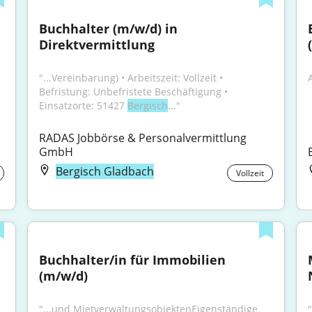
Buchhalter (m/w/d) in 
Direktvermittlung
"...Vereinbarung) • Arbeitszeit: Vollzeit • 
Befristung: Unbefristete Beschäftigung • 
Einsatzorte: 51427 
Bergisch
..."
RADAS Jobbörse & Personalvermittlung 
GmbH
Bergisch Gladbach
Vollzeit
Buchhalter/in für Immobilien 
(m/w/d)
 
"...und MietverwaltungsobjektenEigenständige 