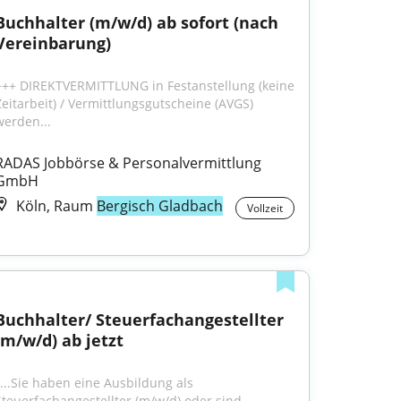
Buchhalter (m/w/d) ab sofort (nach 
Vereinbarung)
+++ DIREKTVERMITTLUNG in Festanstellung (keine 
Zeitarbeit) / Vermittlungsgutscheine (AVGS) 
werden...
RADAS Jobbörse & Personalvermittlung 
GmbH
Köln, Raum
Bergisch Gladbach
Vollzeit
Buchhalter/ Steuerfachangestellter 
(m/w/d) ab jetzt
"...Sie haben eine Ausbildung als 
Steuerfachangestellter (m/w/d) oder sind 