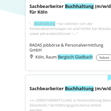
Sachbearbeiter 
Buchhaltung
 (m/w/d)
für Köln
"...
Buchhaltung
 • Sie nehmen sich der 
Kontenabstimmungen an und helfen bei Monats-
sowie Jahresabschlüssen •..."
RADAS Jobbörse & Personalvermittlung 
GmbH
Köln, Raum
Bergisch Gladbach
Vollzeit
Sachbearbeiter 
Buchhaltung
 (m/w/d
+++ DIREKTVERMITTLUNG in Festanstellung (keine
Zeitarbeit) / Vermittlungsgutscheine (AVGS) 
werden...