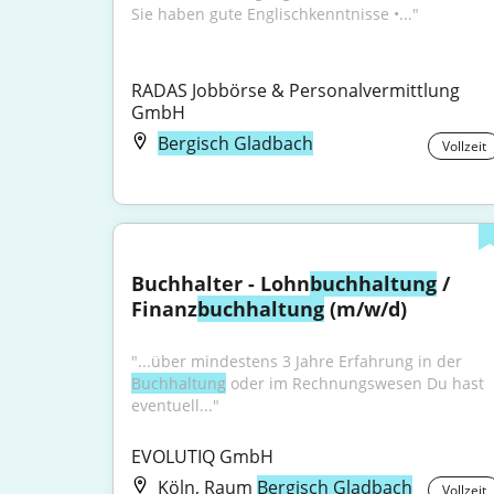
Sie haben gute Englischkenntnisse •..."
RADAS Jobbörse & Personalvermittlung 
GmbH
Bergisch Gladbach
Vollzeit
Buchhalter - Lohn
buchhaltung
 / 
Finanz
buchhaltung
 (m/w/d)
"...über mindestens 3 Jahre Erfahrung in der 
Buchhaltung
 oder im Rechnungswesen Du hast 
eventuell..."
EVOLUTIQ GmbH
Köln, Raum
Bergisch Gladbach
Vollzeit