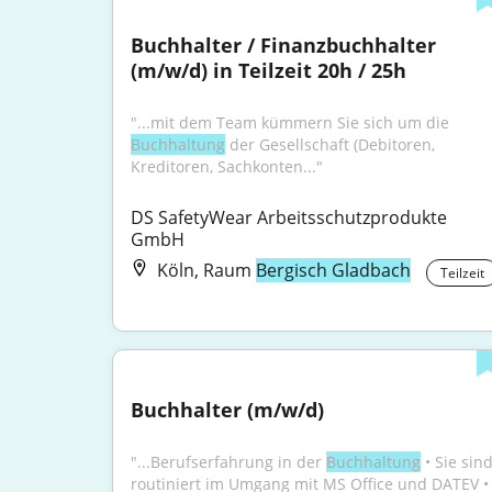
Buchhalter / Finanzbuchhalter 
(m/w/d) in Teilzeit 20h / 25h
"...mit dem Team kümmern Sie sich um die 
Buchhaltung
 der Gesellschaft (Debitoren, 
Kreditoren, Sachkonten..."
DS SafetyWear Arbeitsschutzprodukte 
GmbH
Köln, Raum
Bergisch Gladbach
Teilzeit
Buchhalter (m/w/d)
"...Berufserfahrung in der 
Buchhaltung
 • Sie sind
routiniert im Umgang mit MS Office und DATEV • 