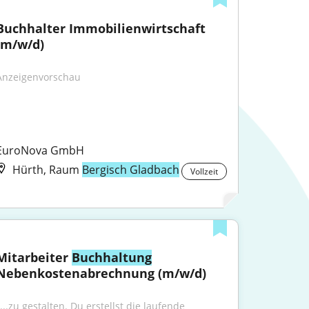
Buchhalter Immobilienwirtschaft 
(m/w/d)
Anzeigenvorschau
EuroNova GmbH
Hürth, Raum
Bergisch Gladbach
Vollzeit
Mitarbeiter 
Buchhaltung
Nebenkostenabrechnung (m/w/d)
"...zu gestalten. Du erstellst die laufende 