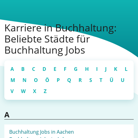
Karriere in Buchhaltung:
Beliebte Städte für
Buchhaltung Jobs
A
B
C
D
E
F
G
H
I
J
K
L
M
N
O
Ö
P
Q
R
S
T
Ü
U
V
W
X
Z
A
Buchhaltung Jobs in Aachen