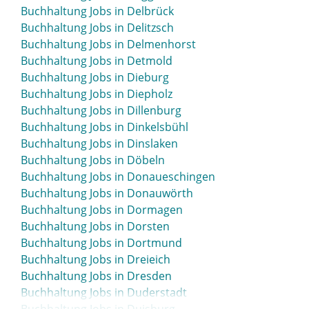
Buchhaltung Jobs in Beverstedt
Buchhaltung Jobs in Delbrück
Buchhaltung Jobs in Biberach
Buchhaltung Jobs in Delitzsch
Buchhaltung Jobs in Bielefeld
Buchhaltung Jobs in Delmenhorst
Buchhaltung Jobs in Bietigheim-Bissingen
Buchhaltung Jobs in Detmold
Buchhaltung Jobs in Bingen
Buchhaltung Jobs in Dieburg
Buchhaltung Jobs in Bitburg
Buchhaltung Jobs in Diepholz
Buchhaltung Jobs in Blaustein
Buchhaltung Jobs in Dillenburg
Buchhaltung Jobs in Bleicherode
Buchhaltung Jobs in Dinkelsbühl
Buchhaltung Jobs in Böblingen
Buchhaltung Jobs in Dinslaken
Buchhaltung Jobs in Bocholt
Buchhaltung Jobs in Döbeln
Buchhaltung Jobs in Bochum
Buchhaltung Jobs in Donaueschingen
Buchhaltung Jobs in Boizenburg
Buchhaltung Jobs in Donauwörth
Buchhaltung Jobs in Bonn
Buchhaltung Jobs in Dormagen
Buchhaltung Jobs in Bordesholm
Buchhaltung Jobs in Dorsten
Buchhaltung Jobs in Borken
Buchhaltung Jobs in Dortmund
Buchhaltung Jobs in Borna
Buchhaltung Jobs in Dreieich
Buchhaltung Jobs in Bottrop
Buchhaltung Jobs in Dresden
Buchhaltung Jobs in Brake
Buchhaltung Jobs in Duderstadt
Buchhaltung Jobs in Bramsche