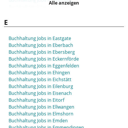
Buchhaltung Jobs in Duisburg
Buchhaltung Jobs in Brandenburg
Alle anzeigen
Buchhaltung Jobs in Dülmen
Buchhaltung Jobs in Braunschweig
Buchhaltung Jobs in Düren
Buchhaltung Jobs in Bremen
E
Buchhaltung Jobs in Düsseldorf
Buchhaltung Jobs in Bremerhaven
Buchhaltung Jobs in Bremervörde
Buchhaltung Jobs in Bretten
Buchhaltung Jobs in Eastgate
Buchhaltung Jobs in Brilon
Buchhaltung Jobs in Eberbach
Buchhaltung Jobs in Bruchsal
Buchhaltung Jobs in Ebersberg
Buchhaltung Jobs in Brühl
Buchhaltung Jobs in Eckernförde
Buchhaltung Jobs in Buchloe
Buchhaltung Jobs in Eggenfelden
Buchhaltung Jobs in Bückeburg
Buchhaltung Jobs in Ehingen
Buchhaltung Jobs in Büdingen
Buchhaltung Jobs in Eichstätt
Buchhaltung Jobs in Bühl
Buchhaltung Jobs in Eilenburg
Buchhaltung Jobs in Bünde
Buchhaltung Jobs in Eisenach
Buchhaltung Jobs in Burgdorf
Buchhaltung Jobs in Eitorf
Buchhaltung Jobs in Burghausen
Buchhaltung Jobs in Ellwangen
Buchhaltung Jobs in Burscheid
Buchhaltung Jobs in Elmshorn
Buchhaltung Jobs in Butzbach
Buchhaltung Jobs in Emden
Buchhaltung Jobs in Buxtehude
Buchhaltung Jobs in Emmendingen