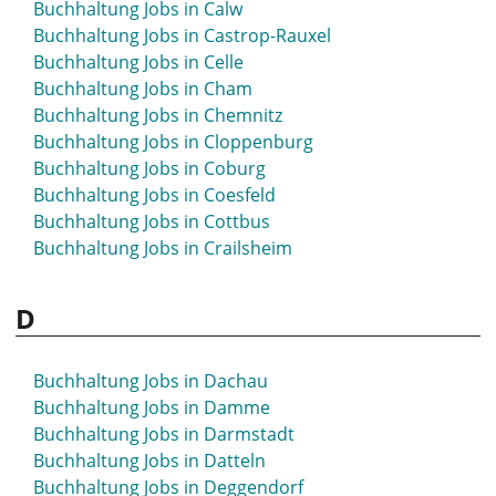
Buchhaltung Jobs in Calw
Buchhaltung Jobs in Bad Zwischenahn
Buchhaltung Jobs in Castrop-Rauxel
Buchhaltung Jobs in Balingen
Buchhaltung Jobs in Celle
Buchhaltung Jobs in Bamberg
Buchhaltung Jobs in Cham
Buchhaltung Jobs in Barsinghausen
Buchhaltung Jobs in Chemnitz
Buchhaltung Jobs in Bassum
Buchhaltung Jobs in Cloppenburg
Buchhaltung Jobs in Bautzen
Buchhaltung Jobs in Coburg
Buchhaltung Jobs in Bayreuth
Buchhaltung Jobs in Coesfeld
Buchhaltung Jobs in Beckum
Buchhaltung Jobs in Cottbus
Buchhaltung Jobs in Bensheim
Buchhaltung Jobs in Crailsheim
Buchhaltung Jobs in Berchtesgaden
Buchhaltung Jobs in Bergedorf
D
Buchhaltung Jobs in Bergheim
Buchhaltung Jobs in Bergisch Gladbach
Buchhaltung Jobs in Bergkamen
Buchhaltung Jobs in Dachau
Buchhaltung Jobs in Berlin
Buchhaltung Jobs in Damme
Buchhaltung Jobs in Bernau
Buchhaltung Jobs in Darmstadt
Buchhaltung Jobs in Bernau bei Berlin
Buchhaltung Jobs in Datteln
Buchhaltung Jobs in Bernburg
Buchhaltung Jobs in Deggendorf