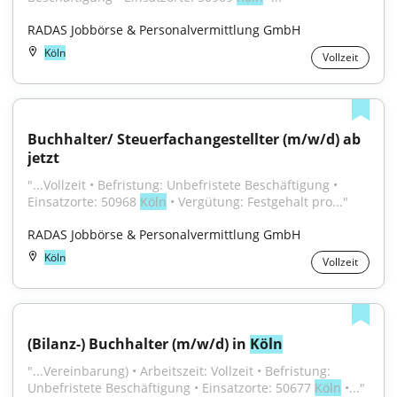
RADAS Jobbörse & Personalvermittlung GmbH
Köln
Vollzeit
Buchhalter/ Steuerfachangestellter (m/w/d) ab 
jetzt
"...Vollzeit • Befristung: Unbefristete Beschäftigung • 
Einsatzorte: 50968 
Köln
 • Vergütung: Festgehalt pro..."
RADAS Jobbörse & Personalvermittlung GmbH
Köln
Vollzeit
(Bilanz-) Buchhalter (m/w/d) in 
Köln
"...Vereinbarung) • Arbeitszeit: Vollzeit • Befristung: 
Unbefristete Beschäftigung • Einsatzorte: 50677 
Köln
 •..."