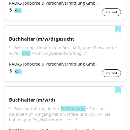
RADAS Jobbörse & Personalvermittlung GmbH
Köln
Vollzeit
Buchhalter (m/w/d) gesucht
"...Befristung: Unbefristete Beschäftigung • Einsatzorte: 
50765 
Köln
 • Führungsverantwortung..."
RADAS Jobbörse & Personalvermittlung GmbH
Köln
Vollzeit
Buchhalter (m/w/d)
"...Berufserfahrung in der 
Buchhaltung
 • Sie sind 
routiniert im Umgang mit MS Office und DATEV • Sie 
haben gute Englischkenntnisse •..."