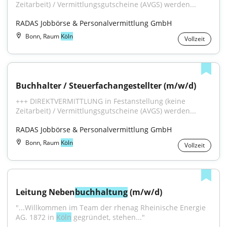
Zeitarbeit) / Vermittlungsgutscheine (AVGS) werden...
RADAS Jobbörse & Personalvermittlung GmbH
Bonn, Raum
Köln
Vollzeit
Buchhalter / Steuerfachangestellter (m/w/d)
+++ DIREKTVERMITTLUNG in Festanstellung (keine 
Zeitarbeit) / Vermittlungsgutscheine (AVGS) werden...
RADAS Jobbörse & Personalvermittlung GmbH
Bonn, Raum
Köln
Vollzeit
Leitung Neben
buchhaltung
 (m/w/d)
"...Willkommen im Team der rhenag Rheinische Energie 
AG. 1872 in 
Köln
 gegründet, stehen..."