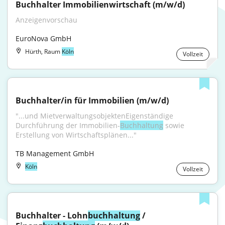
Buchhalter Immobilienwirtschaft (m/w/d)
Anzeigenvorschau
EuroNova GmbH
Hürth, Raum
Köln
Vollzeit
Buchhalter/in für Immobilien (m/w/d)
"...und MietverwaltungsobjektenEigenständige 
Durchführung der Immobilien-
Buchhaltung
 sowie 
Erstellung von Wirtschaftsplänen..."
TB Management GmbH
Köln
Vollzeit
Buchhalter - Lohn
buchhaltung
 / 