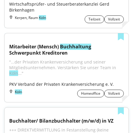
Wirtschaftsprüfer- und Steuerberaterkanzlei Gerd 
Birkenhagen
Kerpen, Raum
Köln
Teilzeit
Vollzeit
Mitarbeiter (Mensch) 
Buchhaltung
Schwerpunkt Kreditoren
"...der Privaten Kranken­ver­sicherung und seiner 
Mitglieds­unter­nehmen. Verstärken Sie unser Team in 
Köln
..."
PKV Verband der Privaten Krankenversicherung e. V.
Köln
Homeoffice
Vollzeit
Buchhalter/ Bilanzbuchhalter (m/w/d) in VZ
+++ DIREKTVERMITTLUNG in Festanstellung (keine 