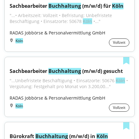
Sachbearbeiter 
Buchhaltung
 (m/w/d) für 
Köln
"...• Arbeitszeit: Vollzeit • Befristung: Unbefristete 
Beschäftigung • Einsatzorte: 50678 
Köln
 •..."
RADAS Jobbörse & Personalvermittlung GmbH
Köln
Vollzeit
Sachbearbeiter 
Buchhaltung
 (m/w/d) gesucht
"...Unbefristete Beschäftigung • Einsatzorte: 50676 
Köln
 • 
Vergütung: Festgehalt pro Monat von 3.200,00..."
RADAS Jobbörse & Personalvermittlung GmbH
Köln
Vollzeit
Bürokraft 
Buchhaltung
 (m/w/d) in 
Köln