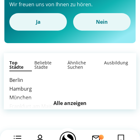
Wir freuen uns von Ihnen zu hören.
Ja
Nein
Top
Beliebte
Ähnliche
Ausbildung
Städte
Städte
Suchen
Berlin
Hamburg
München
Alle anzeigen
Frankfurt am Main
Stuttgart
Düsseldorf
Leipzig