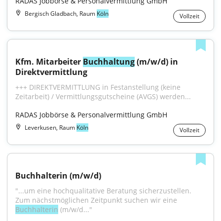
RADAS Jobbörse & Personalvermittlung GmbH
Bergisch Gladbach, Raum
Köln
Vollzeit
Kfm. Mitarbeiter 
Buchhaltung
 (m/w/d) in 
Direktvermittlung
+++ DIREKTVERMITTLUNG in Festanstellung (keine 
Zeitarbeit) / Vermittlungsgutscheine (AVGS) werden...
RADAS Jobbörse & Personalvermittlung GmbH
Leverkusen, Raum
Köln
Vollzeit
Buchhalterin (m/w/d)
"...um eine hochqualitative Beratung sicherzustellen. 
Zum nächstmöglichen Zeitpunkt suchen wir eine 
Buchhalterin
 (m/w/d..."