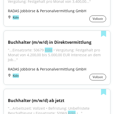
Vergütung: Festgehalt pro Monat von 3.400,00..."
RADAS Jobbörse & Personalvermittlung GmbH
Köln
Vollzeit
Buchhalter (m/w/d) in Direktvermittlung
"...Einsatzorte: 50679 
Köln
 • Vergütung: Festgehalt pro 
Monat von 4.200,00 bis 5.000,00 EUR Interesse an dem 
Job..."
RADAS Jobbörse & Personalvermittlung GmbH
Köln
Vollzeit
Buchhalter (m/w/d) ab jetzt
"...Arbeitszeit: Vollzeit • Befristung: Unbefristete 
Beschäftigung • Einsatzorte: 50969 
Köln
 •..."