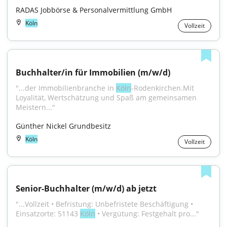
RADAS Jobbörse & Personalvermittlung GmbH
Köln
Vollzeit
Buchhalter/in für Immobilien (m/w/d)
"...der Immobilienbranche in 
Köln
-Rodenkirchen.Mit 
Loyalität, Wertschätzung und Spaß am gemeinsamen 
Meistern..."
Günther Nickel Grundbesitz
Köln
Vollzeit
Senior-Buchhalter (m/w/d) ab jetzt
"...Vollzeit • Befristung: Unbefristete Beschäftigung • 
Einsatzorte: 51143 
Köln
 • Vergütung: Festgehalt pro..."