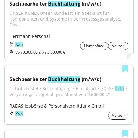
Sachbearbeiter 
Buchhaltung
 (m/w/d)
UNSER KUNDEUnser Kunde ist ein Spezialist für 
Komponenten und Systeme in der Prozessgasanalyse. 
Das...
Herrmann Personal
Köln
Homeoffice
Vollzeit
Von 3.000,00 € bis 3.600,00 €
Sachbearbeiter 
Buchhaltung
 (m/w/d)
"...Unbefristete Beschäftigung • Einsatzorte: 50968 
Köln
 • 
Vergütung: Festgehalt pro Monat von 2.600,00..."
RADAS Jobbörse & Personalvermittlung GmbH
Köln
Vollzeit