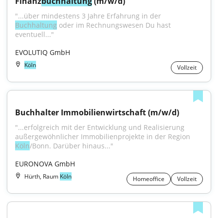
Finanz
buchhaltung
 (m/w/d)
"...über mindestens 3 Jahre Erfahrung in der 
Buchhaltung
 oder im Rechnungswesen Du hast 
eventuell..."
EVOLUTIQ GmbH
Köln
Vollzeit
Buchhalter Immobilienwirtschaft (m/w/d)
"...erfolgreich mit der Entwicklung und Realisierung 
außergewöhnlicher Immobilienprojekte in der Region 
Köln
/Bonn. Darüber hinaus..."
EURONOVA GmbH
Hürth, Raum
Köln
Homeoffice
Vollzeit