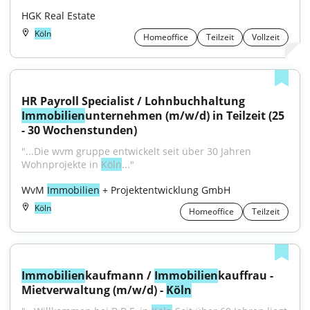
HGK Real Estate
Köln
Homeoffice
Teilzeit
Vollzeit
HR Payroll Specialist / Lohnbuchhaltung 
Immobilien
unternehmen (m/w/d) in Teilzeit (25 
- 30 Wochenstunden)
"...Die wvm gruppe entwickelt seit über 30 Jahren 
Wohnprojekte in 
Köln
..."
WvM 
Immobilien
 + Projektentwicklung GmbH
Köln
Homeoffice
Teilzeit
Immobilien
kaufmann / 
Immobilien
kauffrau - 
Mietverwaltung (m/w/d) - 
Köln