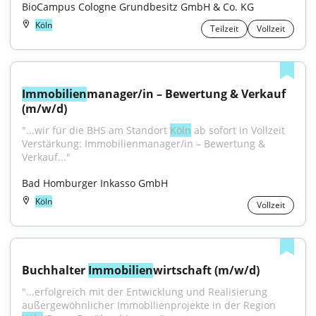
BioCampus Cologne Grundbesitz GmbH & Co. KG
Köln
Teilzeit
Vollzeit
Immobilien
manager/in – Bewertung & Verkauf 
(m/w/d)
"...wir für die BHS am Standort 
Köln
 ab sofort in Vollzeit 
Verstärkung: Immobilienmanager/in – Bewertung & 
Verkauf..."
Bad Homburger Inkasso GmbH
Köln
Vollzeit
Buchhalter 
Immobilien
wirtschaft (m/w/d)
"...erfolgreich mit der Entwicklung und Realisierung 
außergewöhnlicher Immobilienprojekte in der Region 