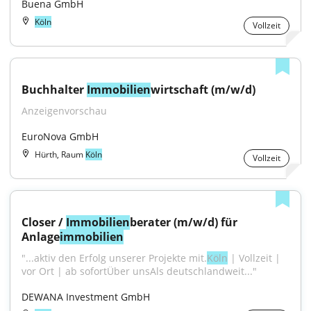
Buena GmbH
Köln
Vollzeit
Buchhalter 
Immobilien
wirtschaft (m/w/d)
Anzeigenvorschau
EuroNova GmbH
Hürth, Raum
Köln
Vollzeit
Closer / 
Immobilien
berater (m/w/d) für 
Anlage
immobilien
"...aktiv den Erfolg unserer Projekte mit.
Köln
 | Vollzeit | 
vor Ort | ab sofortÜber unsAls deutschlandweit..."
DEWANA Investment GmbH