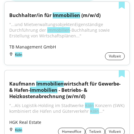
Buchhalter/in für 
Immobilien
 (m/w/d)
"...und MietverwaltungsobjektenEigenständige 
Durchführung der 
Immobilien
-Buchhaltung sowie 
Erstellung von Wirtschaftsplänen..."
TB Management GmbH
Köln
Vollzeit
Kaufmann 
Immobilien
wirtschaft für Gewerbe- 
& Hafen-
Immobilien
 - Betriebs- & 
Heizkostenabrechnung (w/m/d)
"...Als Logistik-Holding im Stadtwerke 
Köln
 Konzern (SWK) 
kombiniert die Häfen und Güterverkehr 
Köln
..."
HGK Real Estate
Köln
Homeoffice
Teilzeit
Vollzeit