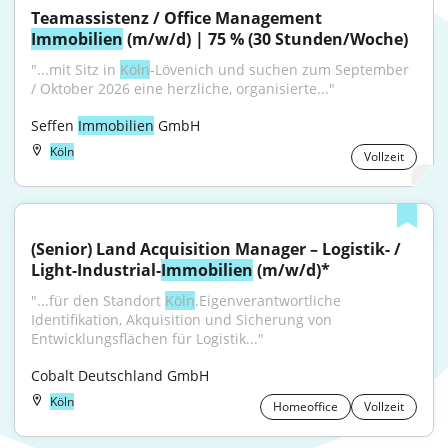
Teamassistenz / Office Management 
Immobilien
 (m/w/d) | 75 % (30 Stunden/Woche)
"...mit Sitz in 
Köln
-Lövenich und suchen zum September 
/ Oktober 2026 eine herzliche, organisierte..."
Seffen 
Immobilien
 GmbH
Köln
Vollzeit
(Senior) Land Acquisition Manager – Logistik- / 
Light-Industrial-
Immobilien
 (m/w/d)*
"...für den Standort 
Köln
.Eigenverantwortliche 
Identifikation, Akquisition und Sicherung von 
Entwicklungsflächen für Logistik..."
Cobalt Deutschland GmbH
Köln
Homeoffice
Vollzeit