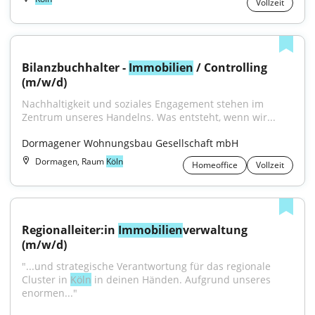
Vollzeit
Bilanzbuchhalter - 
Immobilien
 / Controlling 
(m/w/d)
Nachhaltigkeit und soziales Engagement stehen im 
Zentrum unseres Handelns. Was entsteht, wenn wir...
Dormagener Wohnungsbau Gesellschaft mbH
Dormagen, Raum
Köln
Homeoffice
Vollzeit
Regionalleiter:in 
Immobilien
verwaltung 
(m/w/d)
"...und strategische Verantwortung für das regionale 
Cluster in 
Köln
 in deinen Händen. Aufgrund unseres 
enormen..."