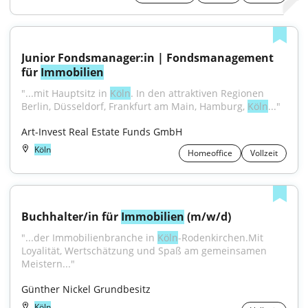
Junior Fondsmanager:in | Fondsmanagement 
für 
Immobilien
"...mit Hauptsitz in 
Köln
. In den attraktiven Regionen 
Berlin, Düsseldorf, Frankfurt am Main, Hamburg, 
Köln
..."
Art-Invest Real Estate Funds GmbH
Köln
Homeoffice
Vollzeit
Buchhalter/in für 
Immobilien
 (m/w/d)
"...der Immobilienbranche in 
Köln
-Rodenkirchen.Mit 
Loyalität, Wertschätzung und Spaß am gemeinsamen 
Meistern..."
Günther Nickel Grundbesitz
Köln