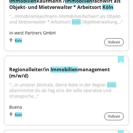
Immobilien
kaufmann /
Immobilien
fachwirt als 
Objekt- und Mietverwalter * Arbeitsort 
Köln
"...Immobilienkaufmann /Immobilienfachwirt als Objekt- 
und Mietverwalter * Arbeitsort 
Köln
 Objektverwaltung..."
in-west Partners GmbH
Köln
Vollzeit
Regionalleiter/in 
Immobilien
management 
(m/w/d)
"...in unserer Zentrale. Deine Rolle In der Region 
Köln
übernimmst du ab Tag eins die volle operative und 
strategische..."
Buena
Köln
Vollzeit