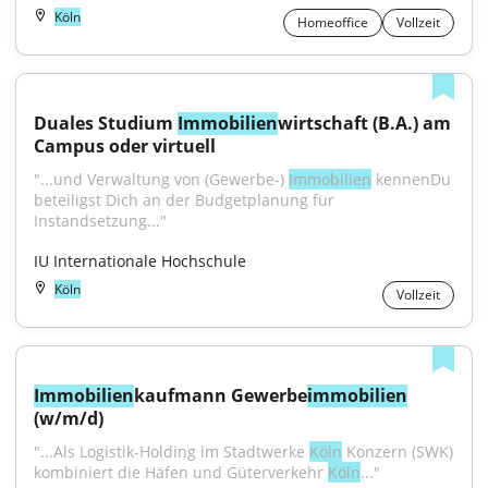
Köln
Homeoffice
Vollzeit
Duales Studium 
Immobilien
wirtschaft (B.A.) am 
Campus oder virtuell
"...und Verwaltung von (Gewerbe-) 
Immobilien
 kennenDu 
beteiligst Dich an der Budgetplanung für 
Instandsetzung..."
IU Internationale Hochschule
Köln
Vollzeit
Immobilien
kaufmann Gewerbe
immobilien
(w/m/d)
"...Als Logistik-Holding im Stadtwerke 
Köln
 Konzern (SWK) 
kombiniert die Häfen und Güterverkehr 
Köln
..."