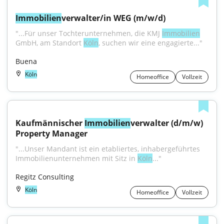
Immobilien
verwalter/in WEG (m/w/d)
"...Für unser Tochterunternehmen, die KMJ 
Immobilien
GmbH, am Standort 
Köln
, suchen wir eine engagierte..."
Buena
Köln
Homeoffice
Vollzeit
Kaufmännischer 
Immobilien
verwalter (d/m/w) 
Property Manager
"...Unser Mandant ist ein etabliertes, inhabergeführtes 
Immobilienunternehmen mit Sitz in 
Köln
..."
Regitz Consulting
Köln
Homeoffice
Vollzeit