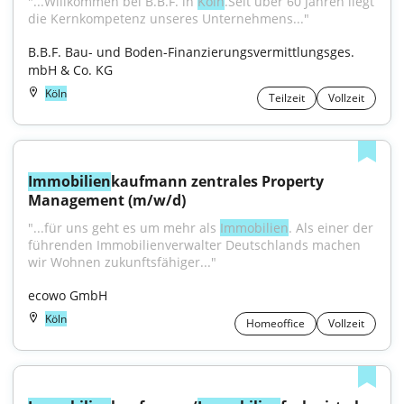
"...Willkommen bei B.B.F. in 
Köln
.Seit über 60 Jahren liegt 
die Kernkompetenz unseres Unternehmens..."
B.B.F. Bau- und Boden-Finanzierungsvermittlungsges. 
mbH & Co. KG
Köln
Teilzeit
Vollzeit
Immobilien
kaufmann zentrales Property 
Management (m/w/d)
"...für uns geht es um mehr als 
Immobilien
. Als einer der 
führenden Immobilienverwalter Deutschlands machen 
wir Wohnen zukunftsfähiger..."
ecowo GmbH
Köln
Homeoffice
Vollzeit