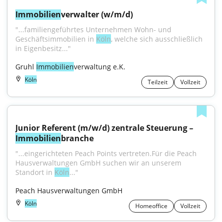
Immobilien
verwalter (w/m/d)
"...familiengeführtes Unternehmen Wohn- und 
Geschäftsimmobilien in 
Köln
, welche sich ausschließlich 
in Eigenbesitz..."
Gruhl 
Immobilien
verwaltung e.K.
Köln
Teilzeit
Vollzeit
Junior Referent (m/w/d) zentrale Steuerung – 
Immobilien
branche
"...eingerichteten Peach Points vertreten.Für die Peach 
Hausverwaltungen GmbH suchen wir an unserem 
Standort in 
Köln
..."
Peach Hausverwaltungen GmbH
Köln
Homeoffice
Vollzeit