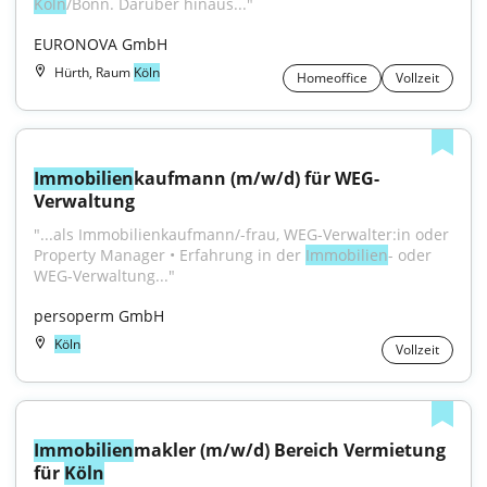
Köln
/Bonn. Darüber hinaus..."
EURONOVA GmbH
Hürth, Raum
Köln
Homeoffice
Vollzeit
Immobilien
kaufmann (m/w/d) für WEG-
Verwaltung
"...als Immobilienkaufmann/-frau, WEG-Verwalter:in oder 
Property Manager • Erfahrung in der 
Immobilien
- oder 
WEG-Verwaltung..."
persoperm GmbH
Köln
Vollzeit
Immobilien
makler (m/w/d) Bereich Vermietung 
für 
Köln