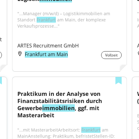
"...Manager (m/w/d) – Logistikimmobilien am 
Standort 
Frankfurt
 am Main, der komplexe 
Verkaufsprozesse..."
 
ARTES Recruitment GmbH
Frankfurt am Main
Vollzeit
Praktikum in der Analyse von 
Finanzstabilitätsrisiken durch 
Gewerbe
immobilien
, ggf. mit 
Masterarbeit
"...mit MasterarbeitArbeitsort: 
Frankfurt
 am 
MainAnstellung: Praktikum, befristetStellen-ID: 