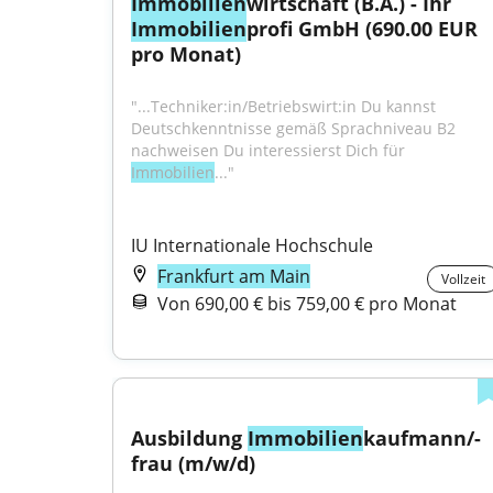
Immobilien
wirtschaft (B.A.) - Ihr 
Immobilien
profi GmbH (690.00 EUR 
pro Monat)
"...Techniker:in/Betriebswirt:in Du kannst 
Deutschkenntnisse gemäß Sprachniveau B2 
nachweisen Du interessierst Dich für 
Immobilien
..."
IU Internationale Hochschule
Frankfurt am Main
Vollzeit
Von 690,00 € bis 759,00 € pro Monat
Ausbildung 
Immobilien
kaufmann/-
frau (m/w/d)