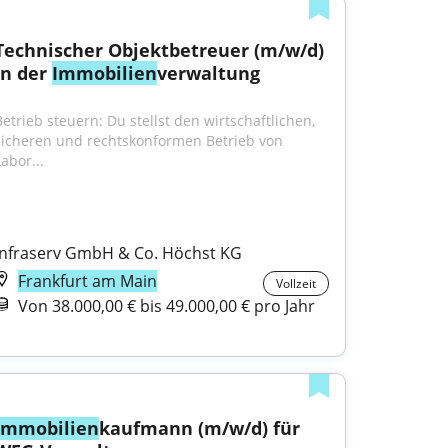
Technischer Objektbetreuer (m/w/d) 
in der 
Immobilien
verwaltung
Betrieb steuern: Du stellst den wirtschaftlichen, 
sicheren und rechtskonformen Betrieb von 
abor...
Infraserv GmbH & Co. Höchst KG
Frankfurt am Main
Vollzeit
Von 38.000,00 € bis 49.000,00 € pro Jahr
Immobilien
kaufmann (m/w/d) für 