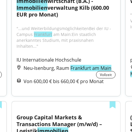
Immobilien
wirtschaft (B.A.) - 
Immobilien
verwaltung Kilb (600.00 
EUR pro Monat)
i
"...und WeiterbildungsmöglichkeitenBei der IU - 
Campus 
Frankfurt
 am Main:Ein staatlich 
anerkanntes Studium, mit praxisnahen 
Inhalten..."
IU Internationale Hochschule
Neu-Isenburg, Raum
Frankfurt am Main
Vollzeit
Von 600,00 € bis 660,00 € pro Monat
Group Capital Markets & 
Transactions Manager (m/w/d) – 
Logistik
immobilien