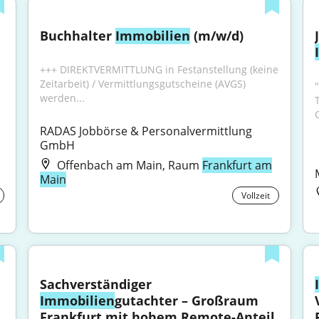
Buchhalter 
Immobilien
 (m/w/d)
+++ DIREKTVERMITTLUNG in Festanstellung (keine 
Zeitarbeit) / Vermittlungsgutscheine (AVGS) 
werden...
RADAS Jobbörse & Personalvermittlung 
GmbH
Offenbach am Main, Raum
Frankfurt am
Main
Vollzeit
Sachverständiger 
Immobilien
gutachter – Großraum 
Frankfurt mit hohem Remote-Anteil 