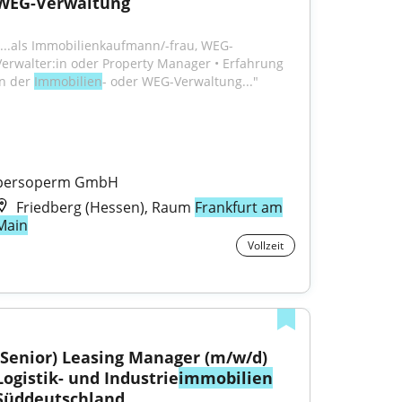
WEG-Verwaltung
"...als Immobilienkaufmann/-frau, WEG-
Verwalter:in oder Property Manager • Erfahrung 
n der 
Immobilien
- oder WEG-Verwaltung..."
persoperm GmbH
Friedberg (Hessen), Raum
Frankfurt am
Main
Vollzeit
(Senior) Leasing Manager (m/w/d) 
Logistik- und Industrie
immobilien
Süddeutschland