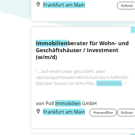
Frankfurt am Main
Vollzeit
Immobilien
berater für Wohn- und 
Geschäftshäuser / Investment 
(w/m/d)
"...auf einem zwar gesunden, aber 
überproportionalen Wachstumskurs befindet. 
Darüber hinaus ist VON POLL 
IMMOBILIEN
..."
von Poll 
Immobilien
 GmbH
Frankfurt am Main
Homeoffice
Vollzeit