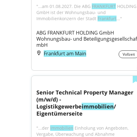
"...am 01.08.2027. Die ABG 
FRANKFURT
 HOLDING 
GmbH ist der Wohnungsbau- und 
Immobilienkonzern der Stadt 
Frankfurt
..."
ABG FRANKFURT HOLDING GmbH 
Wohnungsbau- und Beteiligungsgesellschaft
mbH
Frankfurt am Main
Vollzeit
Senior Technical Property Manager 
(m/w/d) - 
Logistikgewerbe
immobilien
/ 
Eigentümerseite
"...der 
Immobilien
 Einholung von Angeboten, 
Vergabe, Überwachung und Abnahme 