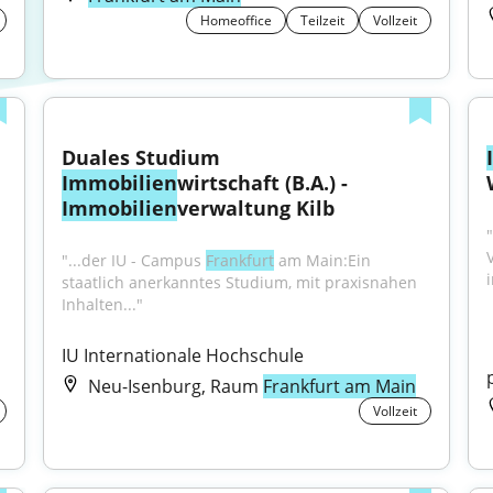
Homeoffice
Teilzeit
Vollzeit
Duales Studium 
Immobilien
wirtschaft (B.A.) - 
Immobilien
verwaltung Kilb
"...der IU - Campus 
Frankfurt
 am Main:Ein 
i
staatlich anerkanntes Studium, mit praxisnahen 
Inhalten..."
IU Internationale Hochschule
Neu-Isenburg, Raum
Frankfurt am Main
Vollzeit