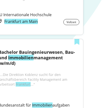
IU Internationale Hochschule
Frankfurt am Main
Vollzeit
Bachelor Bauingenieurwesen, Bau- 
und 
Immobilien
management 
(w/m/d)
"...Die Direktion Koblenz sucht für den 
Geschäftsbereich Facility Management am 
Arbeitsort 
Frankfurt
..."
Bundesanstalt für 
Immobilien
aufgaben