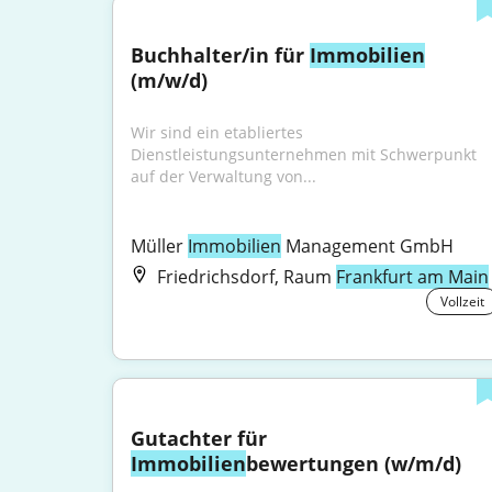
Buchhalter/in für 
Immobilien
(m/w/d)
Wir sind ein etabliertes 
Dienstleistungsunternehmen mit Schwerpunkt 
auf der Verwaltung von...
Müller 
Immobilien
 Management GmbH
Friedrichsdorf, Raum
Frankfurt am Main
Vollzeit
Gutachter für 
Immobilien
bewertungen (w/m/d)