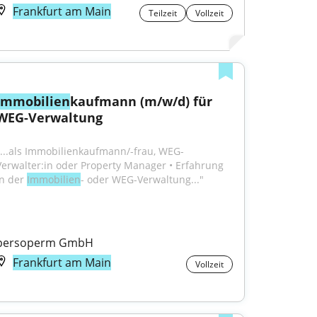
Frankfurt am Main
Teilzeit
Vollzeit
Immobilien
kaufmann (m/w/d) für 
WEG-Verwaltung
"...als Immobilienkaufmann/-frau, WEG-
Verwalter:in oder Property Manager • Erfahrung 
n der 
Immobilien
- oder WEG-Verwaltung..."
persoperm GmbH
Frankfurt am Main
Vollzeit