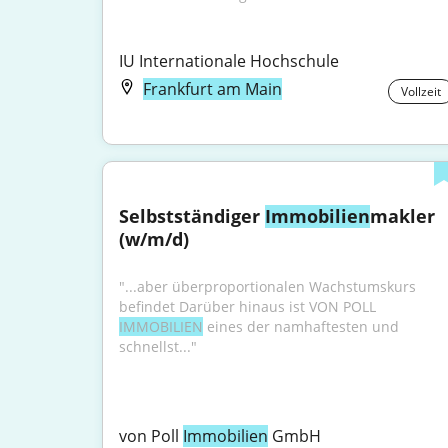
IU Internationale Hochschule
Frankfurt am Main
Vollzeit
Selbstständiger 
Immobilien
makler 
(w/m/d)
"...aber überproportionalen Wachstumskurs 
befindet Darüber hinaus ist VON POLL 
IMMOBILIEN
 eines der namhaftesten und 
schnellst..."
von Poll 
Immobilien
 GmbH