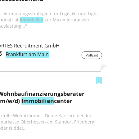
"...Vermietungsstrategien für Logistik- und Light-
Industrial-
Immobilien
 zur Maximierung von 
Auslastung..."
ARTES Recruitment GmbH
Frankfurt am Main
Vollzeit
Wohnbaufinanzierungsberater 
(m/w/d) 
Immobilien
center
Erfülle Wohnträume – Deine Karriere bei der 
Sparkasse Oberhessen am Standort Friedberg 
oder Nidda!...