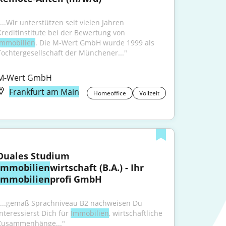
...Wir unterstützen seit vielen Jahren 
Kreditinstitute bei der Bewertung von 
Immobilien
. Die M-Wert GmbH wurde 1999 als 
Tochtergesellschaft der Münchener..."
M-Wert GmbH
Frankfurt am Main
Homeoffice
Vollzeit
Duales Studium 
Immobilien
wirtschaft (B.A.) - Ihr 
Immobilien
profi GmbH
"...gemäß Sprachniveau B2 nachweisen Du 
interessierst Dich für 
Immobilien
, wirtschaftliche 
Zusammenhänge..."