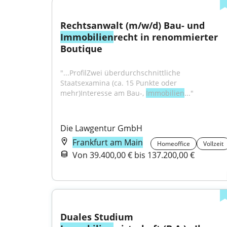
Rechtsanwalt (m/w/d) Bau- und 
Immobilien
recht in renommierter 
Boutique
"...ProfilZwei überdurchschnittliche 
Staatsexamina (ca. 15 Punkte oder 
mehr)Interesse am Bau-, 
Immobilien
..."
Die Lawgentur GmbH
Frankfurt am Main
Homeoffice
Vollzeit
Von 39.400,00 € bis 137.200,00 €
Duales Studium 