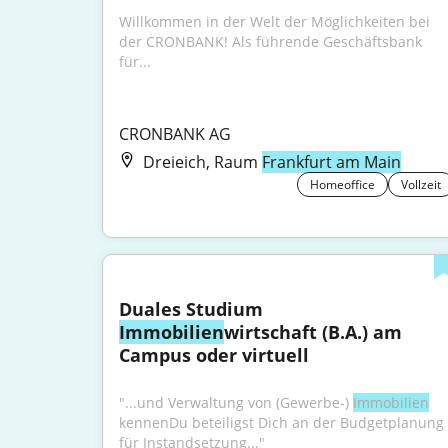
Willkommen in der Welt der Möglichkeiten bei 
der CRONBANK! Als führende Geschäftsbank 
für...
CRONBANK AG
Dreieich, Raum
Frankfurt am Main
Homeoffice
Vollzeit
Duales Studium 
Immobilien
wirtschaft (B.A.) am 
Campus oder virtuell
"...und Verwaltung von (Gewerbe-) 
Immobilien
kennenDu beteiligst Dich an der Budgetplanung 
für Instandsetzung..."