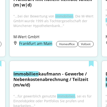
(m|w|d)
"
"...bei der Bewertung von 
Immobilien
. Die M-Wert 
GmbH wurde 1999 als Tochtergesellschaft der 
Münchener Hypothekenbank..."
M-Wert GmbH
Frankfurt am Main
Homeoffice
Vollzeit
Immobilien
kaufmann - Gewerbe / 
Nebenkostenabrechnung / Teilzeit 
(m/w/d)
"...für gewerblich genutzte 
Immobilien
, sei es für 
Einzelobjekte oder Portfolios Sie prüfen und 
bearbeiten..."