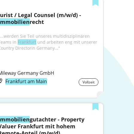
Jurist / Legal Counsel (m/w/d) - 
Immobilien
recht
"...werden Sie Teil unseres multidisziplinären 
Teams in 
Frankfurt
 und arbeiten eng mit unserer 
Country Directorin Germany..."
Mileway Germany GmbH
Frankfurt am Main
Vollzeit
Immobilien
gutachter - Property 
Valuer Frankfurt mit hohem 
Remote-Anteil (m/w/d)