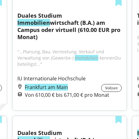
Duales Studium 
Immobilien
wirtschaft (B.A.) am 
Campus oder virtuell (610.00 EUR pro 
Monat)
L
"...Planung, Bau, Vermietung, Verkauf und 
Verwaltung von (Gewerbe-) 
Immobilien
 kennenDu 
beteiligst..."
IU Internationale Hochschule
Frankfurt am Main
Vollzeit
Von 610,00 € bis 671,00 € pro Monat
Duales Studium 