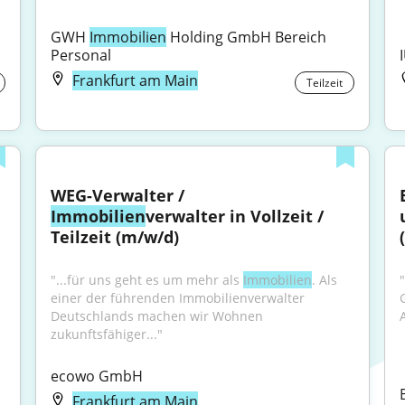
GWH 
Immobilien
 Holding GmbH Bereich 
Personal
Frankfurt am Main
Teilzeit
WEG-Verwalter / 
Immobilien
verwalter in Vollzeit / 
Teilzeit (m/w/d)
"...für uns geht es um mehr als 
Immobilien
. Als 
einer der führenden Immobilienverwalter 
Deutschlands machen wir Wohnen 
zukunftsfähiger..."
ecowo GmbH
Frankfurt am Main