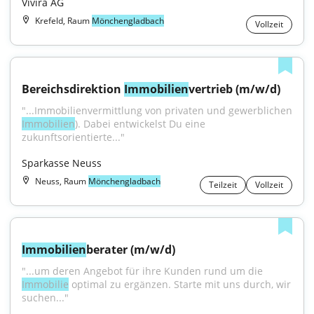
Vivira AG
Krefeld, Raum
Mönchengladbach
Vollzeit
Bereichsdirektion 
Immobilien
vertrieb (m/w/d)
Immobilien
). Dabei entwickelst Du eine 
zukunftsorientierte..."
Sparkasse Neuss
Neuss, Raum
Mönchengladbach
Teilzeit
Vollzeit
Immobilien
berater (m/w/d)
"...um deren Angebot für ihre Kunden rund um die 
Immobilie
 optimal zu ergänzen. Starte mit uns durch, wir 
suchen..."