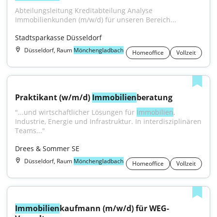
Abteilungsleitung Kreditabteilung Analyse 
Immobilienkunden (m/w/d) für unseren Bereich...
Stadtsparkasse Düsseldorf
Düsseldorf, Raum
Mönchengladbach
Homeoffice
Vollzeit
Praktikant (w/m/d) 
Immobilien
beratung
"...und wirtschaftlicher Lösungen für 
Immobilien
, 
Industrie, Energie und Infrastruktur. In interdisziplinären 
Teams..."
Drees & Sommer SE
Düsseldorf, Raum
Mönchengladbach
Homeoffice
Vollzeit
Immobilien
kaufmann (m/w/d) für WEG-