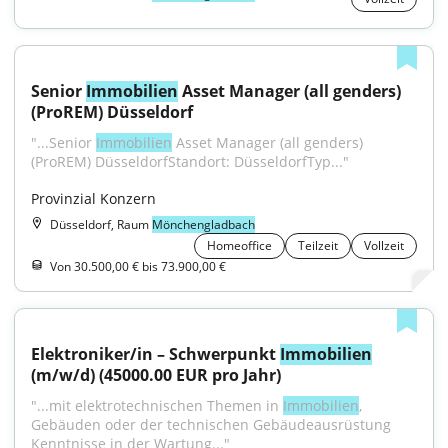
Senior 
Immobilien
 Asset Manager (all genders) 
(ProREM) Düsseldorf
"...Senior 
Immobilien
 Asset Manager (all genders) 
(ProREM) DüsseldorfStandort: DüsseldorfTyp..."
Provinzial Konzern
Düsseldorf, Raum
Mönchengladbach
Homeoffice
Teilzeit
Vollzeit
Von 30.500,00 € bis 73.900,00 €
Elektroniker/in – Schwerpunkt 
Immobilien
(m/w/d) (45000.00 EUR pro Jahr)
"...mit elektrotechnischen Themen in 
Immobilien
, 
Gebäuden oder der technischen Gebäudeausrüstung 
Kenntnisse in der Wartung..."