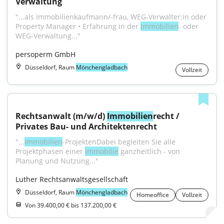
Verwaltung
"...als Immobilienkaufmann/-frau, WEG-Verwalter:in oder 
Property Manager • Erfahrung in der 
Immobilien
- oder 
WEG-Verwaltung..."
persoperm GmbH
Düsseldorf, Raum
Mönchengladbach
Vollzeit
Rechtsanwalt (m/w/d) 
Immobilien
recht / 
Privates Bau- und Architektenrecht
"...
Immobilien
-ProjektenDabei begleiten Sie alle 
Projektphasen einer 
Immobilie
 ganzheitlich - von 
Planung und Nutzung..."
Luther Rechtsanwaltsgesellschaft
Düsseldorf, Raum
Mönchengladbach
Homeoffice
Vollzeit
Von 39.400,00 € bis 137.200,00 €