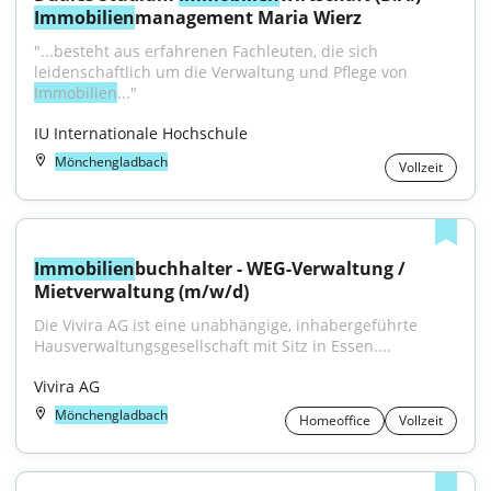
Immobilien
management Maria Wierz
"...besteht aus erfahrenen Fachleuten, die sich 
leidenschaftlich um die Verwaltung und Pflege von 
Immobilien
..."
IU Internationale Hochschule
Mönchengladbach
Vollzeit
Immobilien
buchhalter - WEG-Verwaltung / 
Mietverwaltung (m/w/d)
Die Vivira AG ist eine unabhängige, inhabergeführte 
Hausverwaltungsgesellschaft mit Sitz in Essen....
Vivira AG
Mönchengladbach
Homeoffice
Vollzeit