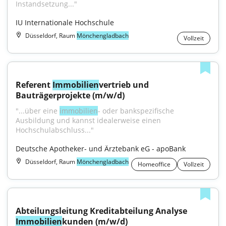
Instandsetzung..."
IU Internationale Hochschule
Düsseldorf, Raum
Mönchengladbach
Vollzeit
Referent 
Immobilien
vertrieb und 
Bauträgerprojekte (m/w/d)
"...über eine 
immobilien
- oder bankspezifische 
Ausbildung und kannst idealerweise einen 
Hochschulabschluss..."
Deutsche Apotheker- und Ärztebank eG - apoBank
Düsseldorf, Raum
Mönchengladbach
Homeoffice
Vollzeit
Abteilungsleitung Kreditabteilung Analyse 
Immobilien
kunden (m/w/d)