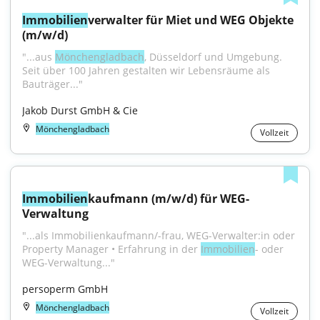
Immobilien
verwalter für Miet und WEG Objekte 
(m/w/d)
"...aus 
Mönchengladbach
, Düsseldorf und Umgebung. 
Seit über 100 Jahren gestalten wir Lebensräume als 
Bauträger..."
Jakob Durst GmbH & Cie
Mönchengladbach
Vollzeit
Immobilien
kaufmann (m/w/d) für WEG-
Verwaltung
"...als Immobilienkaufmann/-frau, WEG-Verwalter:in oder 
Property Manager • Erfahrung in der 
Immobilien
- oder 
WEG-Verwaltung..."
persoperm GmbH
Mönchengladbach
Vollzeit