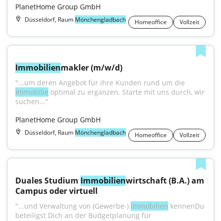
PlanetHome Group GmbH
Düsseldorf, Raum
Mönchengladbach
Homeoffice
Vollzeit
Immobilien
makler (m/w/d)
"...um deren Angebot für ihre Kunden rund um die 
Immobilie
 optimal zu ergänzen. Starte mit uns durch, wir 
suchen..."
PlanetHome Group GmbH
Düsseldorf, Raum
Mönchengladbach
Homeoffice
Vollzeit
Duales Studium 
Immobilien
wirtschaft (B.A.) am 
Campus oder virtuell
"...und Verwaltung von (Gewerbe-) 
Immobilien
 kennenDu 
beteiligst Dich an der Budgetplanung für 