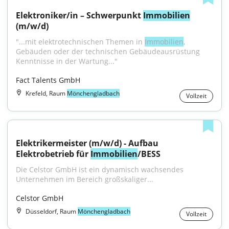
Elektroniker/in – Schwerpunkt 
Immobilien
(m/w/d)
"...mit elektrotechnischen Themen in 
Immobilien
, 
Gebäuden oder der technischen Gebäudeausrüstung 
Kenntnisse in der Wartung..."
Fact Talents GmbH
Krefeld, Raum
Mönchengladbach
Vollzeit
Elektrikermeister (m/w/d) - Aufbau 
Elektrobetrieb für 
Immobilien
/BESS
Die Celstor GmbH ist ein dynamisch wachsendes 
Unternehmen im Bereich großskaliger...
Celstor GmbH
Düsseldorf, Raum
Mönchengladbach
Vollzeit