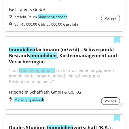
Fact Talents GmbH
Krefeld, Raum
Mönchengladbach
Vollzeit
Von 45.000,00 € bis 55.000,00 € pro Jahr
Immobilien
fachmann (m/w/d) – Schwerpunkt 
Bestands
immobilien
, Kostenmanagement und 
Versicherungen
"...in 
Mönchengladbach
 suchen wir einen engagierten 
Immobilienfachmann (m/w/d) mit Schwerpunkt 
Bestandsimmobilien..."
Friedhelm Schaffrath GmbH & Co. KG
Mönchengladbach
Vollzeit
Duales Studium 
Immobilien
wirtschaft (B.A.) - 