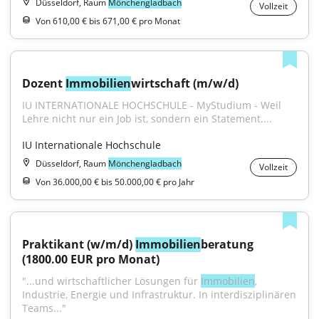
Düsseldorf, Raum
Mönchengladbach
Vollzeit
Von 610,00 € bis 671,00 € pro Monat
Dozent 
Immobilien
wirtschaft (m/w/d)
IU INTERNATIONALE HOCHSCHULE - MyStudium - Weil 
Lehre nicht nur ein Job ist, sondern ein Statement....
IU Internationale Hochschule
Düsseldorf, Raum
Mönchengladbach
Vollzeit
Von 36.000,00 € bis 50.000,00 € pro Jahr
Praktikant (w/m/d) 
Immobilien
beratung 
(1800.00 EUR pro Monat)
"...und wirtschaftlicher Lösungen für 
Immobilien
, 
Industrie, Energie und Infrastruktur. In interdisziplinären 
Teams..."