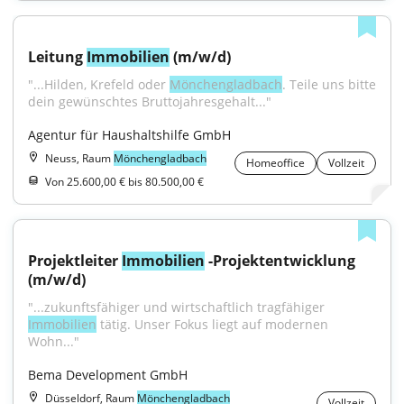
Leitung 
Immobilien
 (m/w/d)
"...Hilden, Krefeld oder 
Mönchengladbach
. Teile uns bitte 
dein gewünschtes Bruttojahresgehalt..."
Agentur für Haushaltshilfe GmbH
Neuss, Raum
Mönchengladbach
Homeoffice
Vollzeit
Von 25.600,00 € bis 80.500,00 €
Projektleiter 
Immobilien
 -Projektentwicklung 
(m/w/d)
"...zukunftsfähiger und wirtschaftlich tragfähiger 
Immobilien
 tätig. Unser Fokus liegt auf modernen 
Wohn..."
Bema Development GmbH
Düsseldorf, Raum
Mönchengladbach
Vollzeit