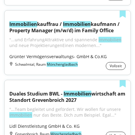
Immobilien
kauffrau / 
Immobilien
kaufmann / 
Property Manager (m/w/d) im Family Office
"...und ErfahrungAttraktive und spannende 
Immobilien
und neue ProjektierungenEinen modernen..."
Grünter Vermögensverwaltungs- GmbH & Co.KG
Schwalmtal, Raum
Mönchengladbach
Vollzeit
Duales Studium BWL - 
Immobilien
wirtschaft am 
Standort Grevenbroich 2027
"...Team begleitet und gefördert. Wir wollen für unsere 
Immobilien
 nur das Beste. Dich zum Beispiel. Egal..."
Lidl Dienstleistung GmbH & Co. KG
Grevenbroich, Raum
Mönchengladbach