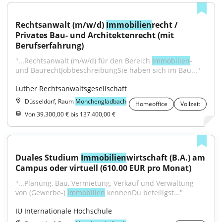
Rechtsanwalt (m/w/d) 
Immobilien
recht / 
Privates Bau- und Architektenrecht (mit 
Berufserfahrung)
"...Rechtsanwalt (m/w/d) für den Bereich 
Immobilien
- 
und BaurechtJobbeschreibungSie haben sich im Bau..."
Luther Rechtsanwaltsgesellschaft
Düsseldorf, Raum
Mönchengladbach
Homeoffice
Vollzeit
Von 39.300,00 € bis 137.400,00 €
Duales Studium 
Immobilien
wirtschaft (B.A.) am 
Campus oder virtuell (610.00 EUR pro Monat)
"...Planung, Bau, Vermietung, Verkauf und Verwaltung 
von (Gewerbe-) 
Immobilien
 kennenDu beteiligst..."
IU Internationale Hochschule