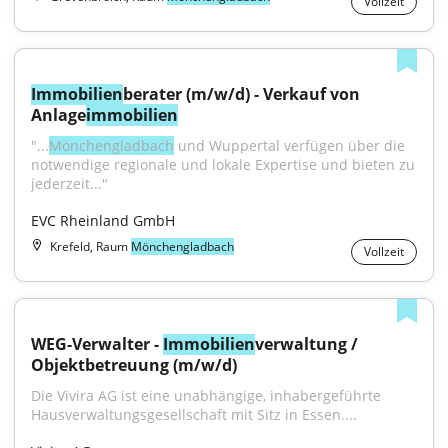
Vollzeit
Immobilien
berater (m/w/d) - Verkauf von 
Anlage
immobilien
"...
Mönchengladbach
 und Wuppertal verfügen über die 
notwendige regionale und lokale Expertise und bieten zu 
jederzeit..."
EVC Rheinland GmbH
Krefeld, Raum
Mönchengladbach
Vollzeit
WEG-Verwalter - 
Immobilien
verwaltung / 
Objektbetreuung (m/w/d)
Die Vivira AG ist eine unabhängige, inhabergeführte 
Hausverwaltungsgesellschaft mit Sitz in Essen....