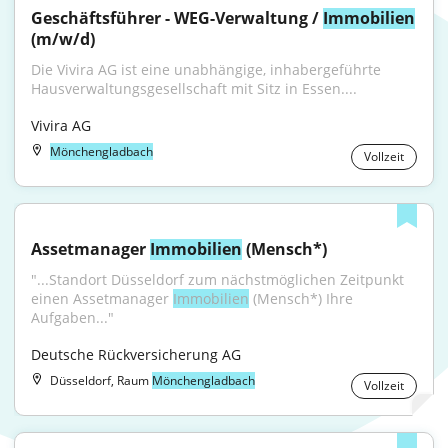
Geschäftsführer - WEG-Verwaltung / 
Immobilien
(m/w/d)
Die Vivira AG ist eine unabhängige, inhabergeführte 
Hausverwaltungsgesellschaft mit Sitz in Essen....
Vivira AG
Mönchengladbach
Vollzeit
Assetmanager 
Immobilien
 (Mensch*)
"...Standort Düsseldorf zum nächstmöglichen Zeitpunkt 
einen Assetmanager 
Immobilien
 (Mensch*) Ihre 
Aufgaben..."
Deutsche Rückversicherung AG
Düsseldorf, Raum
Mönchengladbach
Vollzeit