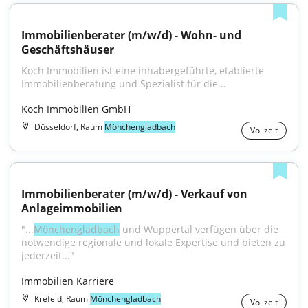
Immobilienberater (m/w/d) - Wohn- und 
Geschäftshäuser
Koch Immobilien ist eine inhabergeführte, etablierte 
Immobilienberatung und Spezialist für die...
Koch Immobilien GmbH
Düsseldorf, Raum
Mönchengladbach
Vollzeit
Immobilienberater (m/w/d) - Verkauf von 
Anlageimmobilien
"...
Mönchengladbach
 und Wuppertal verfügen über die 
notwendige regionale und lokale Expertise und bieten zu 
jederzeit..."
Immobilien Karriere
Krefeld, Raum
Mönchengladbach
Vollzeit