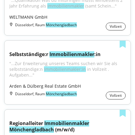
"...Qualifikation Was du mitbringen musst Mindestens 2 
Jahr Erfahrung als 
Immobilienmakler
 (samt Schein..."
WELTMANN GmbH
Düsseldorf, Raum
Mönchengladbach
Vollzeit
Selbstständige:r 
Immobilienmakler
:in
"...Zur Erweiterung unseres Teams suchen wir Sie als 
selbstständige:n 
Immobilienmakler:in
 in Vollzeit . 
Aufgaben..."
Arden & Dülberg Real Estate GmbH
Düsseldorf, Raum
Mönchengladbach
Vollzeit
Regionalleiter 
Immobilienmakler
Mönchengladbach
 (m/w/d)