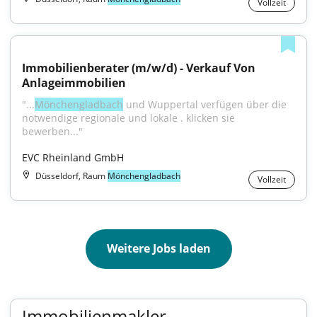
Vollzeit
Immobilienberater (m/w/d) - Verkauf Von 
Anlageimmobilien
"...
Mönchengladbach
 und Wuppertal verfügen über die 
notwendige regionale und lokale . klicken sie 
bewerben..."
EVC Rheinland GmbH
Düsseldorf, Raum
Mönchengladbach
Vollzeit
Weitere Jobs laden
Immobilienmakler