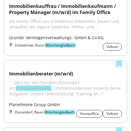
Immobilienkauffrau / Immobilienkaufmann / 
Property Manager (m/w/d) im Family Office
Als Family Office aus Schwalmtal entwickeln, bauen und 
verwalten wir eigene Gewerbe-, Wohn- und...
Grünter Vermögensverwaltungs- GmbH & Co.KG
Schwalmtal, Raum
Mönchengladbach
Vollzeit
Immobilienberater (m/w/d)
"...Dich für den Standort Düsseldorf 
als:
Immobilienmakler
 / Immobilienberater (m/w/d) Deine 
Aufgaben, unsere Unterstützung: Training on..."
PlanetHome Group GmbH
Düsseldorf, Raum
Mönchengladbach
Homeoffice
Vollzeit