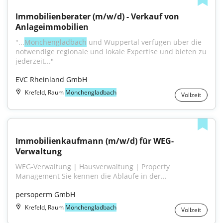
Immobilienberater (m/w/d) - Verkauf von 
Anlageimmobilien
"...
Mönchengladbach
 und Wuppertal verfügen über die 
notwendige regionale und lokale Expertise und bieten zu 
jederzeit..."
EVC Rheinland GmbH
Krefeld, Raum
Mönchengladbach
Vollzeit
Immobilienkaufmann (m/w/d) für WEG-
Verwaltung
WEG-Verwaltung | Hausverwaltung | Property 
Management Sie kennen die Abläufe in der...
persoperm GmbH
Krefeld, Raum
Mönchengladbach
Vollzeit