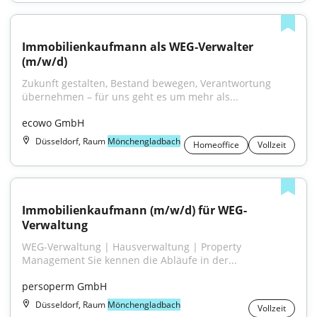
Immobilienkaufmann als WEG-Verwalter 
(m/w/d)
Zukunft gestalten, Bestand bewegen, Verantwortung 
übernehmen – für uns geht es um mehr als...
ecowo GmbH
Düsseldorf, Raum
Mönchengladbach
Homeoffice
Vollzeit
Immobilienkaufmann (m/w/d) für WEG-
Verwaltung
WEG-Verwaltung | Hausverwaltung | Property 
Management Sie kennen die Abläufe in der...
persoperm GmbH
Düsseldorf, Raum
Mönchengladbach
Vollzeit