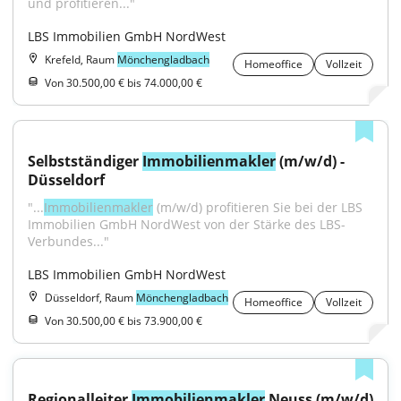
und profitieren..."
LBS Immobilien GmbH NordWest
Krefeld, Raum
Mönchengladbach
Homeoffice
Vollzeit
Von 30.500,00 € bis 74.000,00 €
Selbstständiger 
Immobilienmakler
 (m/w/d) - 
Düsseldorf
"...
Immobilienmakler
 (m/w/d) profitieren Sie bei der LBS 
Immobilien GmbH NordWest von der Stärke des LBS-
Verbundes..."
LBS Immobilien GmbH NordWest
Düsseldorf, Raum
Mönchengladbach
Homeoffice
Vollzeit
Von 30.500,00 € bis 73.900,00 €
Regionalleiter 
Immobilienmakler
 Neuss (m/w/d)