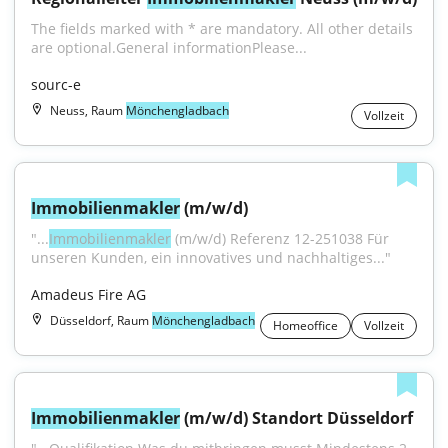
The fields marked with * are mandatory. All other details 
are optional.General informationPlease...
sourc-e
Neuss, Raum
Mönchengladbach
Vollzeit
Immobilienmakler
 (m/w/d)
"...
Immobilienmakler
 (m/w/d) Referenz 12-251038 Für 
unseren Kunden, ein innovatives und nachhaltiges..."
Amadeus Fire AG
Düsseldorf, Raum
Mönchengladbach
Homeoffice
Vollzeit
Immobilienmakler
 (m/w/d) Standort Düsseldorf