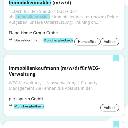
Immobilienmakler
 (m/w/d)
"...Dich für den Standort Düsseldorf 
als:
Immobilienmakler
 / Immobilienberater (m/w/d) Deine 
Aufgaben, unsere Unterstützung: Training on..."
PlanetHome Group GmbH
Düsseldorf, Raum
Mönchengladbach
Homeoffice
Vollzeit
Immobilienkaufmann (m/w/d) für WEG-
Verwaltung
WEG-Verwaltung | Hausverwaltung | Property 
Management Sie kennen die Abläufe in der...
persoperm GmbH
Mönchengladbach
Vollzeit