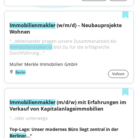
Immobilienmakler
 (w/m/d) – Neubauprojekte 
Wohnen
"...Miteinander prägen unsere Zusammenarbeit.Als 
Immobilienmakler:in
 bist Du für die erfolgreiche 
Durchführung..."
Müller Merkle Immobilien GmbH
Berlin
Vollzeit
Immobilienmakler
 (m/d/w) mit Erfahrungen im 
Verkauf von Kapitalanlageimmobilien
"...oder unterwegs
Top-Lage: Unser modernes Büro liegt zentral in der 
Berliner
..."
