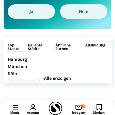
Ja
Nein
Top
Beliebte
Ähnliche
Ausbildung
Städte
Städte
Suchen
Hamburg
München
Köln
Alle anzeigen
Frankfurt am Main
Stuttgart
Düsseldorf
Leipzig
Dortmund
Menü
Account
Jobagent
Merken