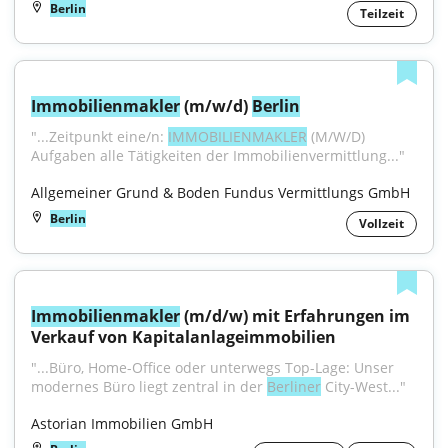
Berlin
Teilzeit
Immobilienmakler
 (m/w/d) 
Berlin
"...Zeitpunkt eine/n: 
IMMOBILIENMAKLER
 (M/W/D) 
Aufgaben alle Tätigkeiten der Immobilienvermittlung..."
Allgemeiner Grund & Boden Fundus Vermittlungs GmbH
Berlin
Vollzeit
Immobilienmakler
 (m/d/w) mit Erfahrungen im 
Verkauf von Kapitalanlageimmobilien
"...Büro, Home-Office oder unterwegs Top-Lage: Unser 
modernes Büro liegt zentral in der 
Berliner
 City-West..."
Astorian Immobilien GmbH