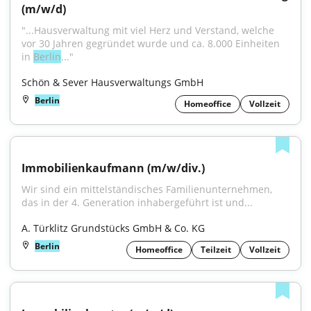
(m/w/d)
"...Hausverwaltung mit viel Herz und Verstand, welche 
vor 30 Jahren gegründet wurde und ca. 8.000 Einheiten 
in 
Berlin
..."
Schön & Sever Hausverwaltungs GmbH
Berlin
Homeoffice
Vollzeit
Immobilienkaufmann (m/w/div.)
Wir sind ein mittelständisches Familienunternehmen, 
das in der 4. Generation inhabergeführt ist und...
A. Türklitz Grundstücks GmbH & Co. KG
Berlin
Homeoffice
Teilzeit
Vollzeit