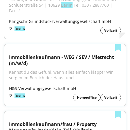
Schlüterstraße 54 | 10629 
Berlin
 Tel. 030 / 2887760 | 
Fax..."
Klingsöhr Grundstücksverwaltungsgesellschaft mbH
Berlin
Vollzeit
Immobilienkaufmann - WEG / SEV / Mietrecht 
(m/w/d)
Kennst du das Gefühl, wenn alles einfach klappt? Wir 
sorgen im Bereich der Haus- und...
H&S Verwaltungsgesellschaft mbH
Berlin
Homeoffice
Vollzeit
Immobilienkaufmann/frau / Property 