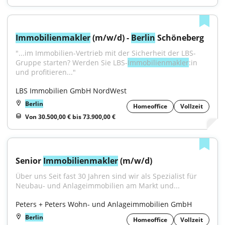
Immobilienmakler
 (m/w/d) - 
Berlin
 Schöneberg
"...im Immobilien-Vertrieb mit der Sicherheit der LBS-
Gruppe starten? Werden Sie LBS-
Immobilienmakler
:in 
und profitieren..."
LBS Immobilien GmbH NordWest
Berlin
Homeoffice
Vollzeit
Von 30.500,00 € bis 73.900,00 €
Senior 
Immobilienmakler
 (m/w/d)
Über uns Seit fast 30 Jahren sind wir als Spezialist für 
Neubau- und Anlageimmobilien am Markt und...
Peters + Peters Wohn- und Anlageimmobilien GmbH
Berlin
Homeoffice
Vollzeit