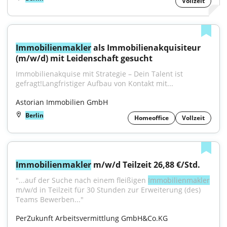
Vollzeit
Immobilienmakler
 als Immobilienakquisiteur 
(m/w/d) mit Leidenschaft gesucht
Immobilienakquise mit Strategie – Dein Talent ist 
gefragt!Langfristiger Aufbau von Kontakt mit...
Astorian Immobilien GmbH
Berlin
Homeoffice
Vollzeit
Immobilienmakler
 m/w/d Teilzeit 26,88 €/Std.
"...auf der Suche nach einem fleißigen 
Immobilienmakler
m/w/d in Teilzeit für 30 Stunden zur Erweiterung (des) 
Teams Bewerben..."
PerZukunft Arbeitsvermittlung GmbH&Co.KG