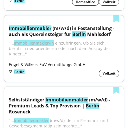
Berlin
Homeoffice
Vollzeit
Immobilienmakler
 (m/w/d) in Festanstellung - 
auch als Quereinsteiger für 
Berlin
 Mahlsdorf
"...
Immobilienmakler/in
 einzubringen. Ob Sie sich 
beruflich neu orientieren oder nach dem Auszug der 
Kinder..."
Engel & Völkers EuV Vermittlungs GmbH
Berlin
Vollzeit
Selbstständiger 
Immobilienmakler
 (m/w/d) - 
Premium Leads & Top Provision | 
Berlin
Roseneck
"...
Immobilienmakler
 (m/w/d), der im Premium- und 
Gewerbesegment tätig sein möchte..."