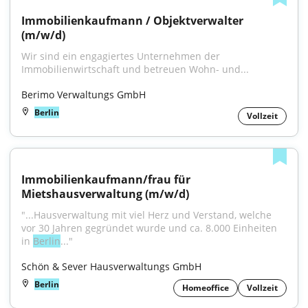
Immobilienkaufmann / Objektverwalter 
(m/w/d)
Wir sind ein engagiertes Unternehmen der 
Immobilienwirtschaft und betreuen Wohn- und...
Berimo Verwaltungs GmbH
Berlin
Vollzeit
Immobilienkaufmann/frau für 
Mietshausverwaltung (m/w/d)
"...Hausverwaltung mit viel Herz und Verstand, welche 
vor 30 Jahren gegründet wurde und ca. 8.000 Einheiten 
in 
Berlin
..."
Schön & Sever Hausverwaltungs GmbH
Berlin
Homeoffice
Vollzeit