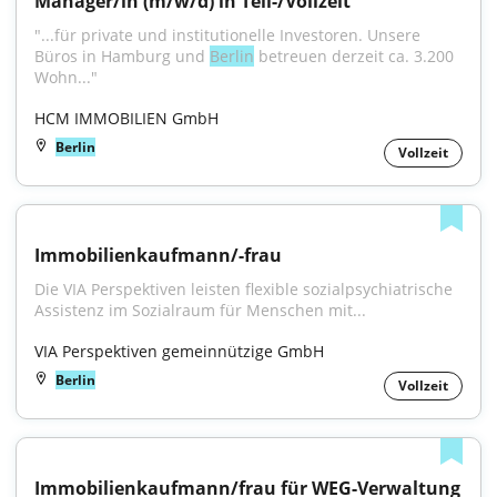
Manager/in (m/w/d) in Teil-/Vollzeit
"...für private und institutionelle Investoren. Unsere 
Büros in Hamburg und 
Berlin
 betreuen derzeit ca. 3.200 
Wohn..."
HCM IMMOBILIEN GmbH
Berlin
Vollzeit
Immobilienkaufmann/-frau
Die VIA Perspektiven leisten flexible sozialpsychiatrische 
Assistenz im Sozialraum für Menschen mit...
VIA Perspektiven gemeinnützige GmbH
Berlin
Vollzeit
Immobilienkaufmann/frau für WEG-Verwaltung 