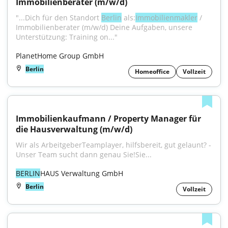
Immobilienberater (m/w/d)
"...Dich für den Standort 
Berlin
 als:
Immobilienmakler
 / 
Immobilienberater (m/w/d) Deine Aufgaben, unsere 
Unterstützung: Training on..."
PlanetHome Group GmbH
Berlin
Homeoffice
Vollzeit
Immobilienkaufmann / Property Manager für 
die Hausverwaltung (m/w/d)
Wir als ArbeitgeberTeamplayer, hilfsbereit, gut gelaunt? - 
Unser Team sucht dann genau Sie!Sie...
BERLIN
HAUS Verwaltung GmbH
Berlin
Vollzeit