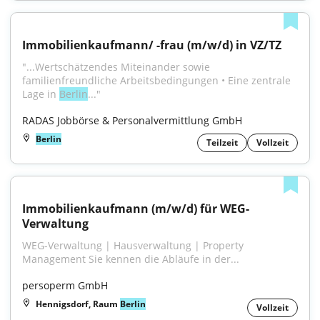
Immobilienkaufmann/ -frau (m/w/d) in VZ/TZ
"...Wertschätzendes Miteinander sowie 
familienfreundliche Arbeitsbedingungen • Eine zentrale 
Lage in 
Berlin
..."
RADAS Jobbörse & Personalvermittlung GmbH
Berlin
Teilzeit
Vollzeit
Immobilienkaufmann (m/w/d) für WEG-
Verwaltung
WEG-Verwaltung | Hausverwaltung | Property 
Management Sie kennen die Abläufe in der...
persoperm GmbH
Hennigsdorf, Raum
Berlin
Vollzeit