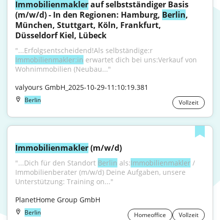
Immobilienmakler
 auf selbstständiger Basis 
(m/w/d) - In den Regionen: Hamburg, 
Berlin
, 
München, Stuttgart, Köln, Frankfurt, 
Düsseldorf Kiel, Lübeck
"...Erfolgsentscheidend!Als selbständige:r 
Immobilienmakler:in
 erwartet dich bei uns:Verkauf von 
Wohnimmobilien (Neubau..."
valyours GmbH_2025-10-29-11:10:19.381
Berlin
Vollzeit
Immobilienmakler
 (m/w/d)
"...Dich für den Standort 
Berlin
 als:
Immobilienmakler
 / 
Immobilienberater (m/w/d) Deine Aufgaben, unsere 
Unterstützung: Training on..."
PlanetHome Group GmbH
Berlin
Homeoffice
Vollzeit