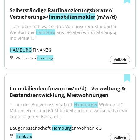
Selbstständige Baufinanzierungsberater/ 
Versicherungs-/
Immobilienmakler
 (m/w/d)
"...an dem hat, was es tut. Von unserem Standort in 
Wentorf bei 
Hamburg
 aus beraten wir unabhängig, 
individuell..."
HAMBURG
 FINANZ®
Wentorf bei
Hamburg
Vollzeit
Immobilienkaufmann (w/m/d) – Verwaltung & 
Bestandsentwicklung, Mietwohnungen
"...bei der Baugenossenschaft 
Hamburger
 Wohnen eG. 
Mit unseren rund 60 Mitarbeitenden bewirtschaften wir 
einen eigenen Bestand..."
Baugenossenschaft 
Hamburg
er Wohnen eG
Hamburg
Vollzeit