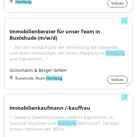
Hamburg
Vollzeit
Immobilienberater für unser Team in 
Buxtehude (m/w/d)
"...für den Verkauf und die Vermietung von Gewerbe- 
und Wohn-Immobilien. Mit ihrem Hauptsitz in 
Hamburg
und Standorten..."
Grossmann & Berger GmbH
Buxtehude, Raum
Hamburg
Vollzeit
Immobilienkaufmann /-kauffrau
"...weitere Gewerbeobjekte anderer Eigentümer in 
Seevetal-Maschen und 
Hamburg
-Marmstorf. Darüber 
hinaus betreuen wir WEGs..."