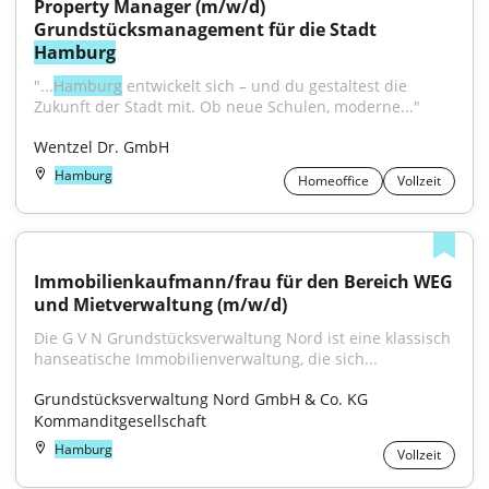
Property Manager (m/w/d) 
Grundstücksmanagement für die Stadt 
Hamburg
"...
Hamburg
 entwickelt sich – und du gestaltest die 
Zukunft der Stadt mit. Ob neue Schulen, moderne..."
Wentzel Dr. GmbH
Hamburg
Homeoffice
Vollzeit
Immobilienkaufmann/frau für den Bereich WEG 
und Mietverwaltung (m/w/d)
Die G V N Grundstücksverwaltung Nord ist eine klassisch 
hanseatische Immobilienverwaltung, die sich...
Grundstücksverwaltung Nord GmbH & Co. KG 
Kommanditgesellschaft
Hamburg
Vollzeit