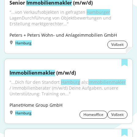
Senior 
Immobilienmakler
 (m/w/d)
"...von Verkaufsobjekten in gefragten 
Hamburger
LagenDurchführung von Objektbewertungen und 
Erstellung marktgerechter..."
Peters + Peters Wohn- und Anlageimmobilien GmbH
Hamburg
Vollzeit
Immobilienmakler
 (m/w/d)
"...Dich für den Standort 
Hamburg
 als:
Immobilienmakler
/ Immobilienberater (m/w/d) Deine Aufgaben, unsere 
Unterstützung: Training on..."
PlanetHome Group GmbH
Hamburg
Homeoffice
Vollzeit