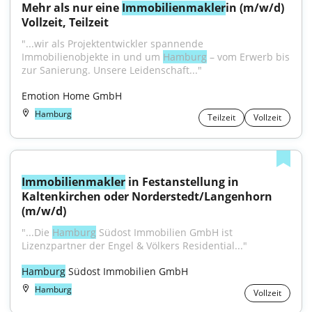
Mehr als nur eine 
Immobilienmakler
in (m/w/d) 
Vollzeit, Teilzeit
"...wir als Projektentwickler spannende 
Immobilienobjekte in und um 
Hamburg
 – vom Erwerb bis 
zur Sanierung. Unsere Leidenschaft..."
Emotion Home GmbH
Hamburg
Teilzeit
Vollzeit
Immobilienmakler
 in Festanstellung in 
Kaltenkirchen oder Norderstedt/Langenhorn 
(m/w/d)
"...Die 
Hamburg
 Südost Immobilien GmbH ist 
Lizenzpartner der Engel & Völkers Residential..."
Hamburg
 Südost Immobilien GmbH
Hamburg
Vollzeit