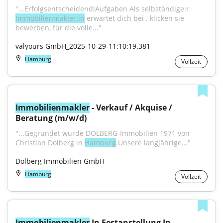
"...Erfolgsentscheidend!Aufgaben Als selbständige:r 
Immobilienmakler:in
 erwartet dich bei . klicken sie 
bewerben, für die volle..."
valyours GmbH_2025-10-29-11:10:19.381
Hamburg
Vollzeit
Immobilienmakler
 - Verkauf / Akquise / 
Beratung (m/w/d)
"...Gegründet wurde DOLBERG-Immobilien 1971 von 
Christian Dolberg in 
Hamburg
.Unsere langjährige..."
Dolberg Immobilien GmbH
Hamburg
Vollzeit
Immobilienmakler
 In Festanstellung In 