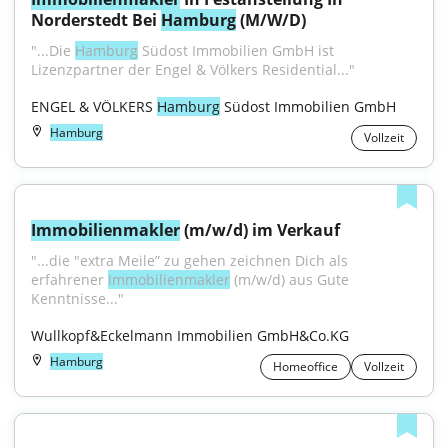
Norderstedt Bei 
Hamburg
 (M/W/D)
"...Die 
Hamburg
 Südost Immobilien GmbH ist 
Lizenzpartner der Engel & Völkers Residential..."
ENGEL & VÖLKERS 
Hamburg
 Südost Immobilien GmbH
Hamburg
Vollzeit
Immobilienmakler
 (m/w/d) im Verkauf
"...die "extra Meile” zu gehen zeichnen Dich als 
erfahrener 
Immobilienmakler
 (m/w/d) aus Gute 
Kenntnisse..."
Wullkopf&Eckelmann Immobilien GmbH&Co.KG
Hamburg
Homeoffice
Vollzeit