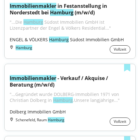
Immobilienmakler
 in Festanstellung in 
Norderstedt bei 
Hamburg
 (m/w/d)
"...Die 
Hamburg
 Südost Immobilien GmbH ist 
Lizenzpartner der Engel & Völkers Residential..."
ENGEL & VÖLKERS 
Hamburg
 Südost Immobilien GmbH
Hamburg
Vollzeit
Immobilienmakler
 - Verkauf / Akquise / 
Beratung (m/w/d)
"...Gegründet wurde DOLBERG-Immobilien 1971 von 
Christian Dolberg in 
Hamburg
.Unsere langjährige..."
Dolberg Immobilien GmbH
Schenefeld, Raum
Hamburg
Vollzeit