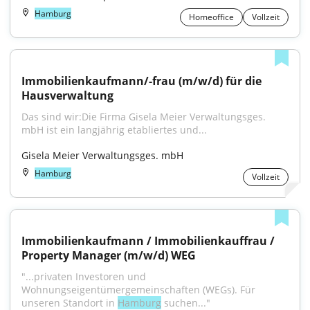
Hamburg
Homeoffice
Vollzeit
Immobilienkaufmann/-frau (m/w/d) für die 
Hausverwaltung
Das sind wir:Die Firma Gisela Meier Verwaltungsges. 
mbH ist ein langjährig etabliertes und...
Gisela Meier Verwaltungsges. mbH
Hamburg
Vollzeit
Immobilienkaufmann / Immobilienkauffrau / 
Property Manager (m/w/d) WEG
"...privaten Investoren und 
Wohnungseigentümergemeinschaften (WEGs). Für 
unseren Standort in 
Hamburg
 suchen..."