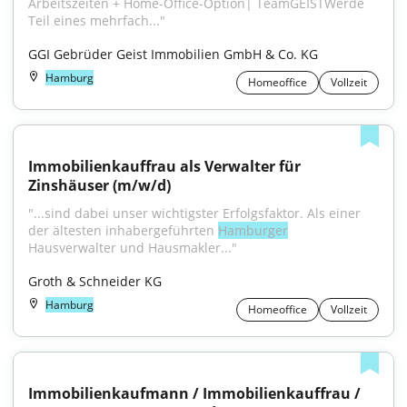
Arbeitszeiten + Home-Office-Option| TeamGEISTWerde 
Teil eines mehrfach..."
GGI Gebrüder Geist Immobilien GmbH & Co. KG
Hamburg
Homeoffice
Vollzeit
Immobilienkauffrau als Verwalter für 
Zinshäuser (m/w/d)
"...sind dabei unser wichtigster Erfolgsfaktor. Als einer 
der ältesten inhabergeführten 
Hamburger
Hausverwalter und Hausmakler..."
Groth & Schneider KG
Hamburg
Homeoffice
Vollzeit
Immobilienkaufmann / Immobilienkauffrau / 