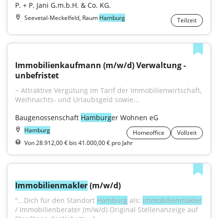
P. + P. Jani G.m.b.H. & Co. KG.
Seevetal-Meckelfeld, Raum
Hamburg
Teilzeit
Immobilienkaufmann (m/w/d) Verwaltung - 
unbefristet
~ Attraktive Vergütung im Tarif der Immobilienwirtschaft, 
Weihnachts- und Urlaubsgeld sowie...
Baugenossenschaft 
Hamburg
er Wohnen eG
Hamburg
Homeoffice
Vollzeit
Von 28.912,00 € bis 41.000,00 € pro Jahr
Immobilienmakler
 (m/w/d)
"...Dich für den Standort 
Hamburg
 als: 
Immobilienmakler
/ Immobilienberater (m/w/d) Original Stellenanzeige auf 