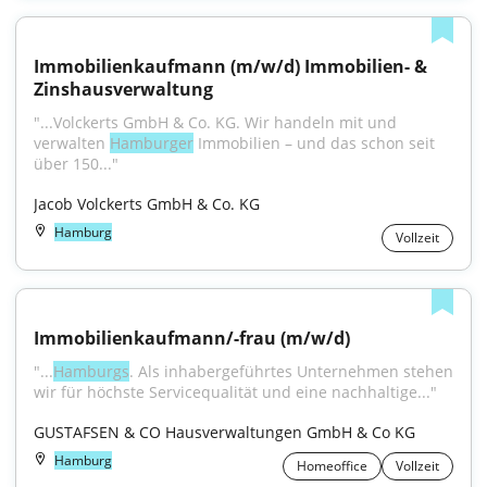
Immobilienkaufmann (m/w/d) Immobilien- & 
Zinshausverwaltung
"...Volckerts GmbH & Co. KG. Wir handeln mit und 
verwalten 
Hamburger
 Immobilien – und das schon seit 
über 150..."
Jacob Volckerts GmbH & Co. KG
Hamburg
Vollzeit
Immobilienkaufmann/-frau (m/w/d)
"...
Hamburgs
. Als inhabergeführtes Unternehmen stehen 
wir für höchste Servicequalität und eine nachhaltige..."
GUSTAFSEN & CO Hausverwaltungen GmbH & Co KG
Hamburg
Homeoffice
Vollzeit