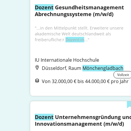
Dozent
 Gesundheitsmanagement 
Abrechnungssysteme (m/w/d)
"...in den Mittelpunkt stellt. Erweitere unsere 
akademische Welt deutschlandweit als 
freiberufliche:r 
Dozent:in
..."
IU Internationale Hochschule
Düsseldorf, Raum
Mönchengladbach
Vollzeit
Von 32.000,00 € bis 44.000,00 € pro Jahr
Dozent
 Unternehmensgründung und
Innovationsmanagement (m/w/d)