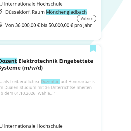
IU Internationale Hochschule
Düsseldorf, Raum
Mönchengladbach
Vollzeit
Von 36.000,00 € bis 50.000,00 € pro Jahr
Dozent
 Elektrotechnik Eingebettete 
Systeme (m/w/d)
...als freiberufliche:r 
Dozent:in
 auf Honorarbasis 
im Dualen Studium mit 36 Unterrichtseinheiten 
ab dem 01.10.2026. Wähle..."
IU Internationale Hochschule