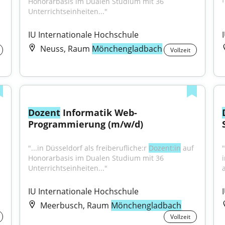
Honorarbasis im Dualen Studium mit 36 
Unterrichtseinheiten..."
IU Internationale Hochschule
Neuss, Raum
Mönchengladbach
Vollzeit
Dozent
 Informatik Web-
Programmierung (m/w/d)
 
"...in Düsseldorf als freiberufliche:r 
Dozent:in
 auf 
"
Honorarbasis im Dualen Studium mit 36 
Unterrichtseinheiten..."
IU Internationale Hochschule
Meerbusch, Raum
Mönchengladbach
Vollzeit