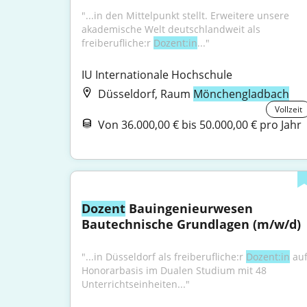
"...in den Mittelpunkt stellt. Erweitere unsere 
akademische Welt deutschlandweit als 
freiberufliche:r 
Dozent:in
..."
IU Internationale Hochschule
Düsseldorf, Raum
Mönchengladbach
Vollzeit
Von 36.000,00 € bis 50.000,00 € pro Jahr
Dozent
 Bauingenieurwesen 
Bautechnische Grundlagen (m/w/d)
"...in Düsseldorf als freiberufliche:r 
Dozent:in
 auf
Honorarbasis im Dualen Studium mit 48 
Unterrichtseinheiten..."