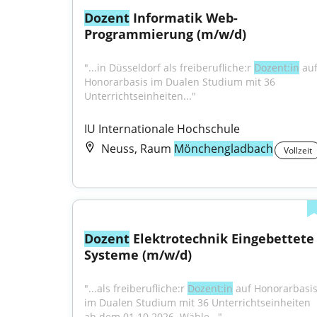
Dozent
 Informatik Web-
Programmierung (m/w/d)
"...in Düsseldorf als freiberufliche:r 
Dozent:in
 auf
Honorarbasis im Dualen Studium mit 36 
Unterrichtseinheiten..."
IU Internationale Hochschule
Neuss, Raum
Mönchengladbach
Vollzeit
Dozent
 Elektrotechnik Eingebettete 
Systeme (m/w/d)
"...als freiberufliche:r 
Dozent:in
 auf Honorarbasis
im Dualen Studium mit 36 Unterrichtseinheiten 
ab dem 01.10.2026. Wähle..."