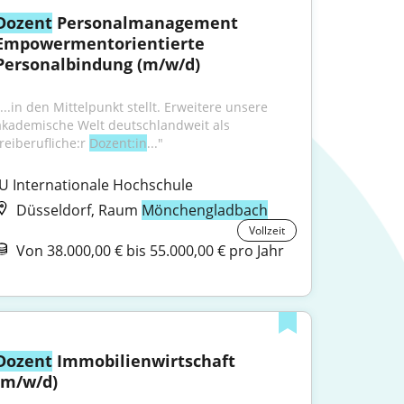
Dozent
 Personalmanagement 
Empowermentorientierte 
Personalbindung (m/w/d)
...in den Mittelpunkt stellt. Erweitere unsere 
akademische Welt deutschlandweit als 
reiberufliche:r 
Dozent:in
..."
IU Internationale Hochschule
Düsseldorf, Raum
Mönchengladbach
Vollzeit
Von 38.000,00 € bis 55.000,00 € pro Jahr
Dozent
 Immobilienwirtschaft 
(m/w/d)