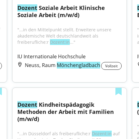
Dozent
 Soziale Arbeit Klinische 
Soziale Arbeit (m/w/d)
 
"...in den Mittelpunkt stellt. Erweitere unsere 
"
akademische Welt deutschlandweit als 
freiberufliche:r 
Dozent:in
..."
IU Internationale Hochschule
Neuss, Raum
Mönchengladbach
Vollzeit
Dozent
 Kindheitspädagogik 
Methoden der Arbeit mit Familien 
(m/w/d)
 
"
"...in Düsseldorf als freiberufliche:r 
Dozent:in
 auf 
f