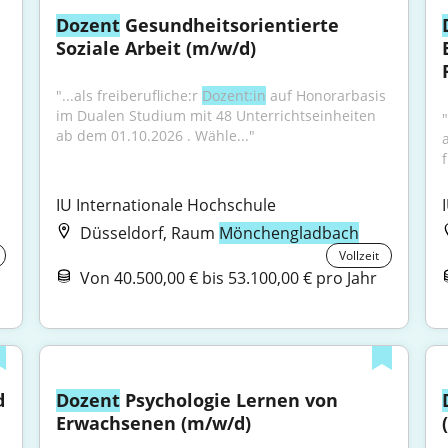
Dozent
 Gesundheitsorientierte 
Soziale Arbeit (m/w/d)
"...als freiberufliche:r 
Dozent:in
 auf Honorarbasis 
im Dualen Studium mit 48 Unterrichtseinheiten 
"
ab dem 01.10.2026 . Wähle..."
f
IU Internationale Hochschule
Düsseldorf, Raum
Mönchengladbach
Vollzeit
Von 40.500,00 € bis 53.100,00 € pro Jahr
 
Dozent
 Psychologie Lernen von 
Erwachsenen (m/w/d)