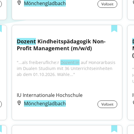
Mönchengladbach
Vollzeit
Dozent
 Kindheitspädagogik Non-
Profit Management (m/w/d)
"...als freiberufliche:r 
Dozent:in
 auf Honorarbasis 
im Dualen Studium mit 36 Unterrichtseinheiten 
"
ab dem 01.10.2026. Wähle..."
IU Internationale Hochschule
Mönchengladbach
Vollzeit