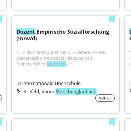
Dozent
 Empirische Sozialforschung 
(m/w/d)
"...in den Mittelpunkt stellt. Erweitere unsere 
"
akademische Welt deutschlandweit als 
freiberufliche:r 
Dozent:in
..."
IU Internationale Hochschule
Krefeld, Raum
Mönchengladbach
Vollzeit