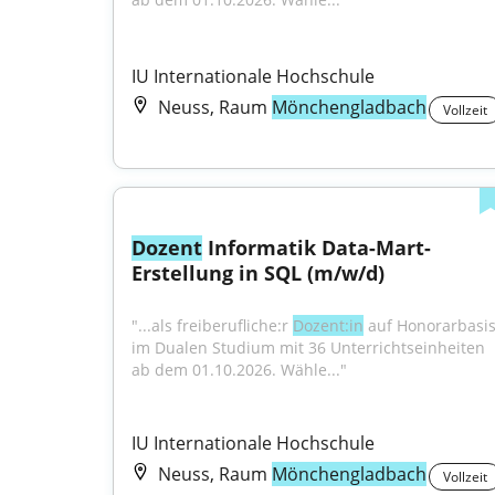
IU Internationale Hochschule
Neuss, Raum
Mönchengladbach
Vollzeit
Dozent
 Informatik Data-Mart-
Erstellung in SQL (m/w/d)
"...als freiberufliche:r 
Dozent:in
 auf Honorarbasis
im Dualen Studium mit 36 Unterrichtseinheiten 
ab dem 01.10.2026. Wähle..."
IU Internationale Hochschule
Neuss, Raum
Mönchengladbach
Vollzeit