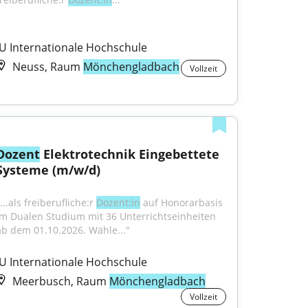
IU Internationale Hochschule
Neuss, Raum
Mönchengladbach
Vollzeit
Dozent
 Elektrotechnik Eingebettete 
Systeme (m/w/d)
...als freiberufliche:r 
Dozent:in
 auf Honorarbasis 
im Dualen Studium mit 36 Unterrichtseinheiten 
ab dem 01.10.2026. Wähle..."
IU Internationale Hochschule
Meerbusch, Raum
Mönchengladbach
Vollzeit