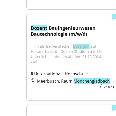
Dozent
 Bauingenieurwesen 
Bautechnologie (m/w/d)
"...in als freiberufliche:r 
Dozent:in
 auf 
Honorarbasis im Dualen Studium mit 36 
Unterrichtseinheiten ab dem 01.10.2026. 
Wähle..."
IU Internationale Hochschule
Meerbusch, Raum
Mönchengladbach
Vollzeit