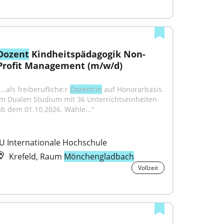
Dozent
 Kindheitspädagogik Non-
Profit Management (m/w/d)
...als freiberufliche:r 
Dozent:in
 auf Honorarbasis 
im Dualen Studium mit 36 Unterrichtseinheiten 
ab dem 01.10.2026. Wähle..."
IU Internationale Hochschule
Krefeld, Raum
Mönchengladbach
Vollzeit