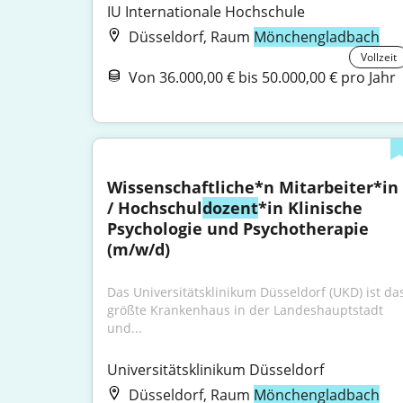
IU Internationale Hochschule
Düsseldorf, Raum
Mönchengladbach
Vollzeit
Von 36.000,00 € bis 50.000,00 € pro Jahr
Wissenschaftliche*n Mitarbeiter*in 
/ Hochschul
dozent
*in Klinische 
Psychologie und Psychotherapie 
(m/w/d)
Das Universitätsklinikum Düsseldorf (UKD) ist das
größte Krankenhaus in der Landeshauptstadt 
und...
Universitätsklinikum Düsseldorf
Düsseldorf, Raum
Mönchengladbach