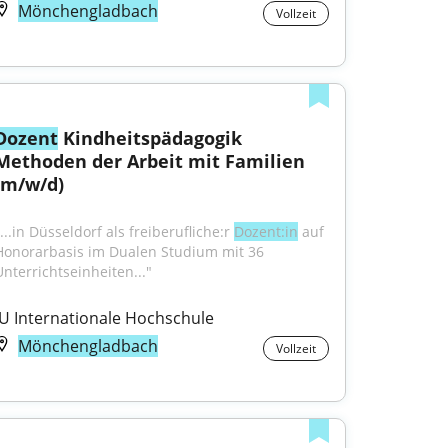
Mönchengladbach
Vollzeit
Dozent
 Kindheitspädagogik 
Methoden der Arbeit mit Familien 
(m/w/d)
...in Düsseldorf als freiberufliche:r 
Dozent:in
 auf 
Honorarbasis im Dualen Studium mit 36 
Unterrichtseinheiten..."
IU Internationale Hochschule
Mönchengladbach
Vollzeit