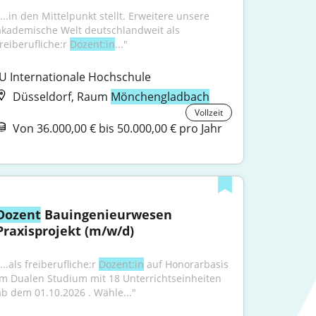
...in den Mittelpunkt stellt. Erweitere unsere 
akademische Welt deutschlandweit als 
reiberufliche:r 
Dozent:in
..."
IU Internationale Hochschule
Düsseldorf, Raum
Mönchengladbach
Vollzeit
Von 36.000,00 € bis 50.000,00 € pro Jahr
Dozent
 Bauingenieurwesen 
Praxisprojekt (m/w/d)
...als freiberufliche:r 
Dozent:in
 auf Honorarbasis 
im Dualen Studium mit 18 Unterrichtseinheiten 
ab dem 01.10.2026 . Wähle..."