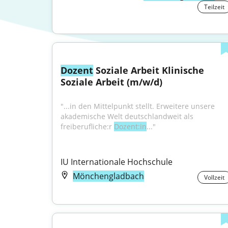
Teilzeit
Dozent
 Soziale Arbeit Klinische 
Soziale Arbeit (m/w/d)
"...in den Mittelpunkt stellt. Erweitere unsere 
akademische Welt deutschlandweit als 
freiberufliche:r 
Dozent:in
..."
IU Internationale Hochschule
Mönchengladbach
Vollzeit