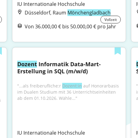
IU Internationale Hochschule
Düsseldorf, Raum
Mönchengladbach
Vollzeit
Von 36.000,00 € bis 50.000,00 € pro Jahr
Dozent
 Informatik Data-Mart-
Erstellung in SQL (m/w/d)
"...als freiberufliche:r 
Dozent:in
 auf Honorarbasis 
"
im Dualen Studium mit 36 Unterrichtseinheiten 
ab dem 01.10.2026. Wähle..."
 
IU Internationale Hochschule