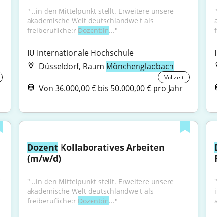
"...in den Mittelpunkt stellt. Erweitere unsere 
"
akademische Welt deutschlandweit als 
freiberufliche:r 
Dozent:in
..."
f
IU Internationale Hochschule
Düsseldorf, Raum
Mönchengladbach
Vollzeit
Von 36.000,00 € bis 50.000,00 € pro Jahr
Dozent
 Kollaboratives Arbeiten 
(m/w/d)
 
"...in den Mittelpunkt stellt. Erweitere unsere 
"
akademische Welt deutschlandweit als 
freiberufliche:r 
Dozent:in
..."