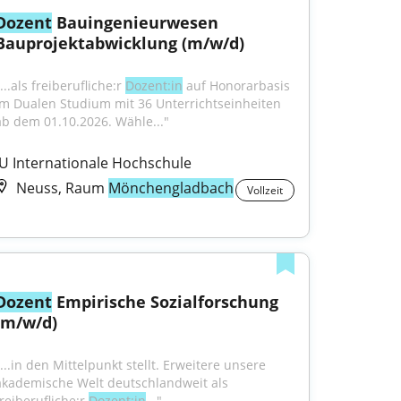
Dozent
 Bauingenieurwesen 
Bauprojektabwicklung (m/w/d)
...als freiberufliche:r 
Dozent:in
 auf Honorarbasis 
im Dualen Studium mit 36 Unterrichtseinheiten 
ab dem 01.10.2026. Wähle..."
IU Internationale Hochschule
Neuss, Raum
Mönchengladbach
Vollzeit
Dozent
 Empirische Sozialforschung 
(m/w/d)
...in den Mittelpunkt stellt. Erweitere unsere 
akademische Welt deutschlandweit als 
reiberufliche:r 
Dozent:in
..."