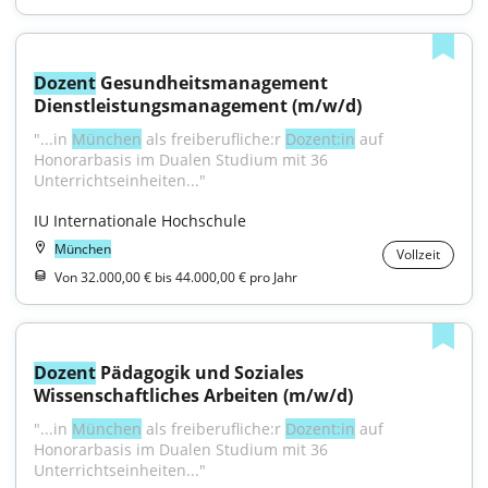
Dozent
 Gesundheitsmanagement 
Dienstleistungsmanagement (m/w/d)
"...in 
München
 als freiberufliche:r 
Dozent:in
 auf 
Honorarbasis im Dualen Studium mit 36 
Unterrichtseinheiten..."
IU Internationale Hochschule
München
Vollzeit
Von 32.000,00 € bis 44.000,00 € pro Jahr
Dozent
 Pädagogik und Soziales 
Wissenschaftliches Arbeiten (m/w/d)
"...in 
München
 als freiberufliche:r 
Dozent:in
 auf 
Honorarbasis im Dualen Studium mit 36 
Unterrichtseinheiten..."