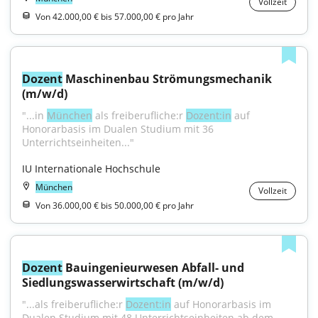
Vollzeit
Von 42.000,00 € bis 57.000,00 € pro Jahr
Dozent
 Maschinenbau Strömungsmechanik 
(m/w/d)
"...in 
München
 als freiberufliche:r 
Dozent:in
 auf 
Honorarbasis im Dualen Studium mit 36 
Unterrichtseinheiten..."
IU Internationale Hochschule
München
Vollzeit
Von 36.000,00 € bis 50.000,00 € pro Jahr
Dozent
 Bauingenieurwesen Abfall- und 
Siedlungswasserwirtschaft (m/w/d)
"...als freiberufliche:r 
Dozent:in
 auf Honorarbasis im 
Dualen Studium mit 48 Unterrichtseinheiten ab dem 