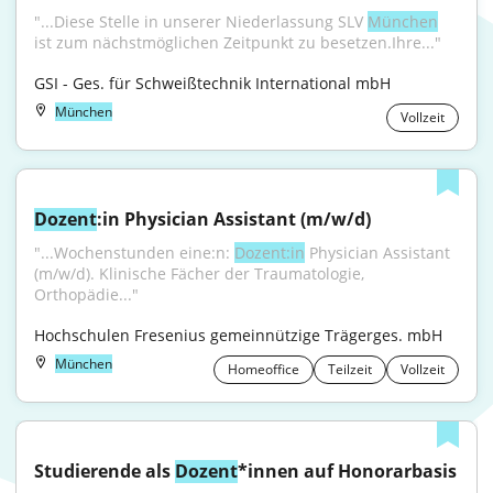
"...Diese Stelle in unserer Niederlassung SLV 
München
ist zum nächstmöglichen Zeitpunkt zu besetzen.Ihre..."
GSI - Ges. für Schweißtechnik International mbH
München
Vollzeit
Dozent
:in Physician Assistant (m/w/d)
"...Wochenstunden eine:n: 
Dozent:in
 Physician Assistant 
(m/w/d). Klinische Fächer der Traumatologie, 
Orthopädie..."
Hochschulen Fresenius gemeinnützige Trägerges. mbH
München
Homeoffice
Teilzeit
Vollzeit
Studierende als 
Dozent
*innen auf Honorarbasis