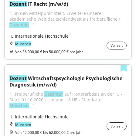
Dozent
 IT Recht (m/w/d)
"...in den Mittelpunkt stellt. Erweitere unsere 
akademische Welt deutschlandweit als freiberufliche:r 
Dozent:in
..."
IU Internationale Hochschule
München
Vollzeit
Von 36.000,00 € bis 50.000,00 € pro Jahr
Dozent
 Wirtschaftspsychologie Psychologische 
Diagnostik (m/w/d)
"...Freiberufliche 
Dozentur
 auf Honorarbasis an der IU - 
Start: 01.10.2026 - Umfang: 18 UE - Standorte: 
München
..."
IU Internationale Hochschule
München
Vollzeit
Von 42.000,00 € bis 62.000,00 € pro Jahr