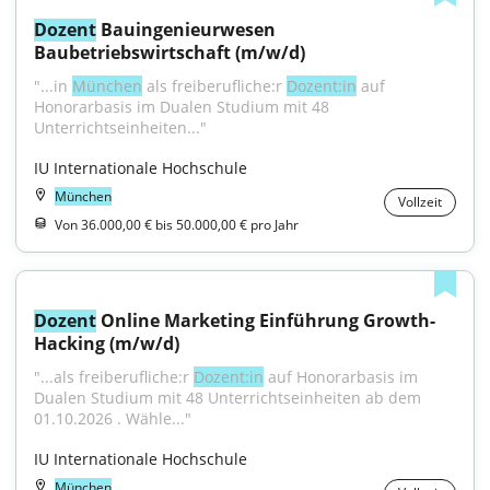
Dozent
 Bauingenieurwesen 
Baubetriebswirtschaft (m/w/d)
"...in 
München
 als freiberufliche:r 
Dozent:in
 auf 
Honorarbasis im Dualen Studium mit 48 
Unterrichtseinheiten..."
IU Internationale Hochschule
München
Vollzeit
Von 36.000,00 € bis 50.000,00 € pro Jahr
Dozent
 Online Marketing Einführung Growth-
Hacking (m/w/d)
"...als freiberufliche:r 
Dozent:in
 auf Honorarbasis im 
Dualen Studium mit 48 Unterrichtseinheiten ab dem 
01.10.2026 . Wähle..."
IU Internationale Hochschule
München