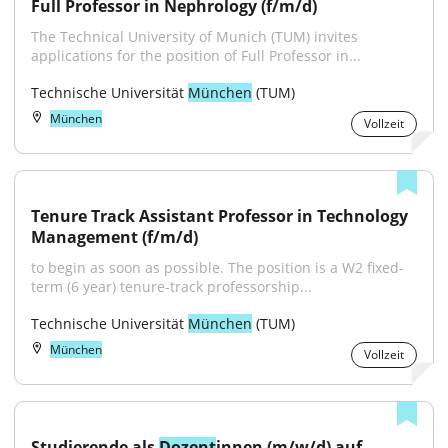
Full Professor in Nephrology (f/m/d)
The Technical University of Munich (TUM) invites 
applications for the position of Full Professor in...
Technische Universität 
München
 (TUM)
München
Vollzeit
Tenure Track Assistant Professor in Technology 
Management (f/m/d)
to begin as soon as possible. The position is a W2 fixed-
term (6 year) tenure-track professorship...
Technische Universität 
München
 (TUM)
München
Vollzeit
Studierende als 
Dozent
innen (m/w/d) auf 