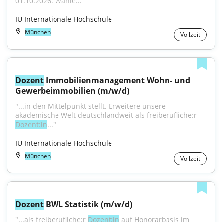
01.10.2026. Wähle..."
IU Internationale Hochschule
München
Vollzeit
Dozent
 Immobilienmanagement Wohn- und 
Gewerbeimmobilien (m/w/d)
"...in den Mittelpunkt stellt. Erweitere unsere 
akademische Welt deutschlandweit als freiberufliche:r 
Dozent:in
..."
IU Internationale Hochschule
München
Vollzeit
Dozent
 BWL Statistik (m/w/d)
"...als freiberufliche:r 
Dozent:in
 auf Honorarbasis im 