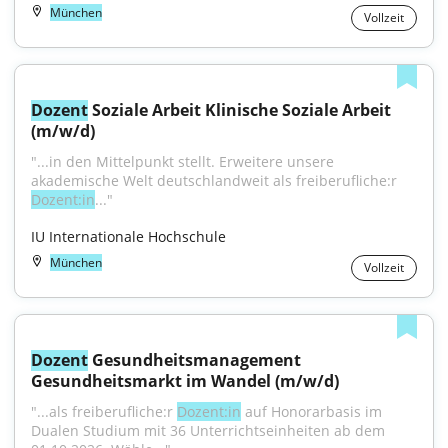
München
Vollzeit
Dozent
 Soziale Arbeit Klinische Soziale Arbeit 
(m/w/d)
"...in den Mittelpunkt stellt. Erweitere unsere 
akademische Welt deutschlandweit als freiberufliche:r 
Dozent:in
..."
IU Internationale Hochschule
München
Vollzeit
Dozent
 Gesundheitsmanagement 
Gesundheitsmarkt im Wandel (m/w/d)
"...als freiberufliche:r 
Dozent:in
 auf Honorarbasis im 
Dualen Studium mit 36 Unterrichtseinheiten ab dem 