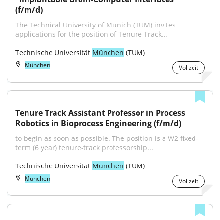
(f/m/d)
The Technical University of Munich (TUM) invites 
applications for the position of Tenure Track...
Technische Universität 
München
 (TUM)
München
Vollzeit
Tenure Track Assistant Professor in Process 
Robotics in Bioprocess Engineering (f/m/d)
to begin as soon as possible. The position is a W2 fixed-
term (6 year) tenure-track professorship...
Technische Universität 
München
 (TUM)
München
Vollzeit