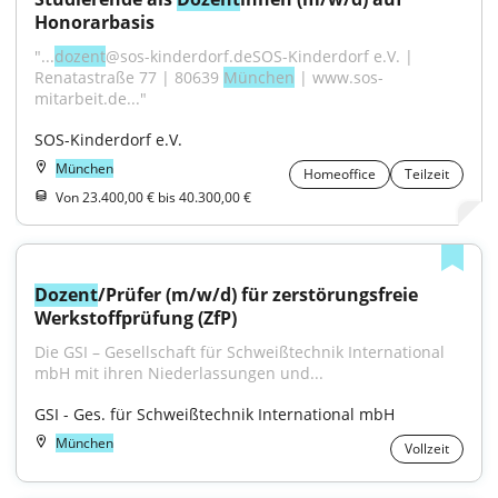
Honorarbasis
"...
dozent
@sos-kinderdorf.deSOS-Kinderdorf e.V. | 
Renatastraße 77 | 80639 
München
 | www.sos-
mitarbeit.de..."
SOS-Kinderdorf e.V.
München
Homeoffice
Teilzeit
Von 23.400,00 € bis 40.300,00 €
Dozent
/Prüfer (m/w/d) für zerstörungsfreie 
Werkstoffprüfung (ZfP)
Die GSI – Gesellschaft für Schweißtechnik International 
mbH mit ihren Niederlassungen und...
GSI - Ges. für Schweißtechnik International mbH
München
Vollzeit