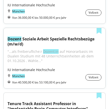
IU Internationale Hochschule
München
Vollzeit
Von 36.000,00 € bis 50.000,00 € pro Jahr
Dozent
 Soziale Arbeit Spezielle Rechtsbezüge 
(m/w/d)
"...als freiberufliche:r 
Dozent:in
 auf Honorarbasis im 
Dualen Studium mit 48 Unterrichtseinheiten ab dem 
01.10.2026 . Wähle..."
IU Internationale Hochschule
München
Vollzeit
Von 40.500,00 € bis 53.100,00 € pro Jahr
Tenure Track Assistant Professor in 
"Implantable Brain-Computer Interfaces" 