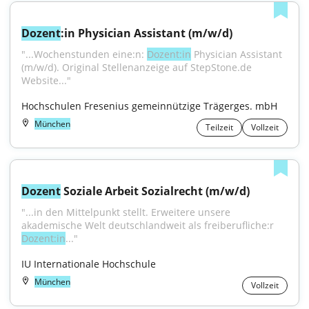
Dozent
:in Physician Assistant (m/w/d)
"...Wochenstunden eine:n: 
Dozent:in
 Physician Assistant 
(m/w/d). Original Stellenanzeige auf StepStone.de 
Website..."
Hochschulen Fresenius gemeinnützige Trägerges. mbH
München
Teilzeit
Vollzeit
Dozent
 Soziale Arbeit Sozialrecht (m/w/d)
"...in den Mittelpunkt stellt. Erweitere unsere 
akademische Welt deutschlandweit als freiberufliche:r 
Dozent:in
..."
IU Internationale Hochschule
München
Vollzeit