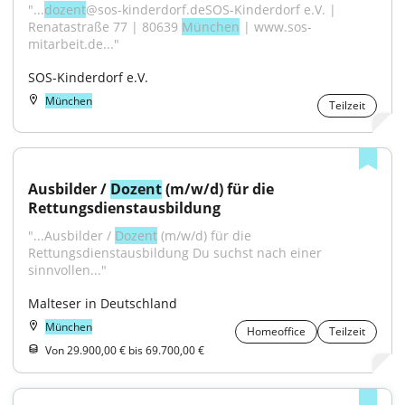
"...
dozent
@sos-kinderdorf.deSOS-Kinderdorf e.V. | 
Renatastraße 77 | 80639 
München
 | www.sos-
mitarbeit.de..."
SOS-Kinderdorf e.V.
München
Teilzeit
Ausbilder / 
Dozent
 (m/w/d) für die 
Rettungsdienstausbildung
"...Ausbilder / 
Dozent
 (m/w/d) für die 
Rettungsdienstausbildung Du suchst nach einer 
sinnvollen..."
Malteser in Deutschland
München
Homeoffice
Teilzeit
Von 29.900,00 € bis 69.700,00 €