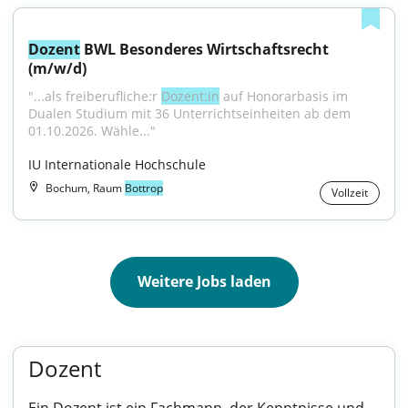
Dozent
 BWL Besonderes Wirtschaftsrecht 
(m/w/d)
"...als freiberufliche:r 
Dozent:in
 auf Honorarbasis im 
Dualen Studium mit 36 Unterrichtseinheiten ab dem 
01.10.2026. Wähle..."
IU Internationale Hochschule
Bochum, Raum
Bottrop
Vollzeit
Weitere Jobs laden
Dozent