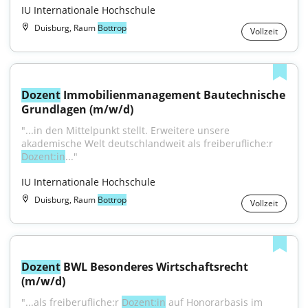
IU Internationale Hochschule
Duisburg, Raum
Bottrop
Vollzeit
Dozent
 Immobilienmanagement Bautechnische 
Grundlagen (m/w/d)
"...in den Mittelpunkt stellt. Erweitere unsere 
akademische Welt deutschlandweit als freiberufliche:r 
Dozent:in
..."
IU Internationale Hochschule
Duisburg, Raum
Bottrop
Vollzeit
Dozent
 BWL Besonderes Wirtschaftsrecht 
(m/w/d)
"...als freiberufliche:r 
Dozent:in
 auf Honorarbasis im 