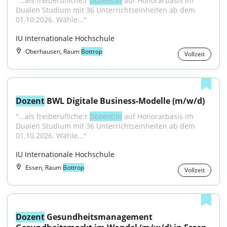
"...als freiberufliche:r 
Dozent:in
 auf Honorarbasis im 
Dualen Studium mit 36 Unterrichtseinheiten ab dem 
01.10.2026. Wähle..."
IU Internationale Hochschule
Oberhausen, Raum
Bottrop
Vollzeit
Dozent
 BWL Digitale Business-Modelle (m/w/d)
"...als freiberufliche:r 
Dozent:in
 auf Honorarbasis im 
Dualen Studium mit 36 Unterrichtseinheiten ab dem 
01.10.2026. Wähle..."
IU Internationale Hochschule
Essen, Raum
Bottrop
Vollzeit
Dozent
 Gesundheitsmanagement 