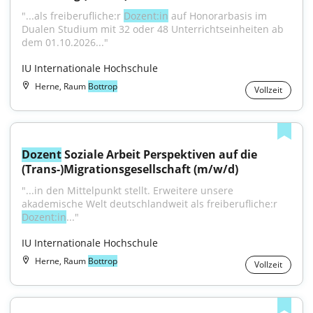
"...als freiberufliche:r 
Dozent:in
 auf Honorarbasis im 
Dualen Studium mit 32 oder 48 Unterrichtseinheiten ab 
dem 01.10.2026..."
IU Internationale Hochschule
Herne, Raum
Bottrop
Vollzeit
Dozent
 Soziale Arbeit Perspektiven auf die 
(Trans-)Migrationsgesellschaft (m/w/d)
"...in den Mittelpunkt stellt. Erweitere unsere 
akademische Welt deutschlandweit als freiberufliche:r 
Dozent:in
..."
IU Internationale Hochschule
Herne, Raum
Bottrop
Vollzeit