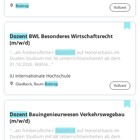
Bottrop
Vollzeit
Dozent
 BWL Besonderes Wirtschaftsrecht 
(m/w/d)
"...als freiberufliche:r 
Dozent:in
 auf Honorarbasis im 
Dualen Studium mit 36 Unterrichtseinheiten ab dem 
01.10.2026. Wähle..."
IU Internationale Hochschule
Gladbeck, Raum
Bottrop
Vollzeit
Dozent
 Bauingenieurwesen Verkehrswegebau 
(m/w/d)
"...als freiberufliche:r 
Dozent:in
 auf Honorarbasis im 
Dualen Studium mit 48 Unterrichtseinheiten ab dem 