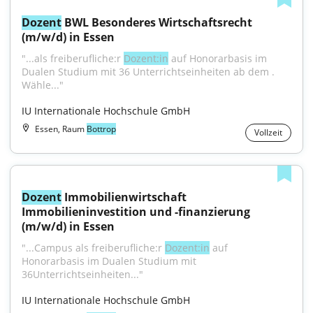
Dozent
 BWL Besonderes Wirtschaftsrecht 
(m/w/d) in Essen
"...als freiberufliche:r 
Dozent:in
 auf Honorarbasis im 
Dualen Studium mit 36 Unterrichtseinheiten ab dem . 
Wähle..."
IU Internationale Hochschule GmbH
Essen, Raum
Bottrop
Vollzeit
Dozent
 Immobilienwirtschaft 
Immobilieninvestition und -finanzierung 
(m/w/d) in Essen
"...Campus als freiberufliche:r 
Dozent:in
 auf 
Honorarbasis im Dualen Studium mit 
36Unterrichtseinheiten..."
IU Internationale Hochschule GmbH