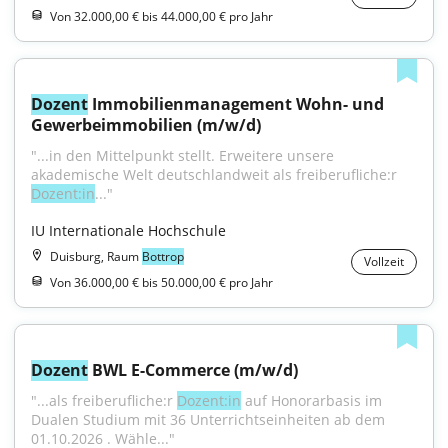
Von 32.000,00 € bis 44.000,00 € pro Jahr
Dozent
 Immobilienmanagement Wohn- und 
Gewerbeimmobilien (m/w/d)
"...in den Mittelpunkt stellt. Erweitere unsere 
akademische Welt deutschlandweit als freiberufliche:r 
Dozent:in
..."
IU Internationale Hochschule
Duisburg, Raum
Bottrop
Vollzeit
Von 36.000,00 € bis 50.000,00 € pro Jahr
Dozent
 BWL E-Commerce (m/w/d)
"...als freiberufliche:r 
Dozent:in
 auf Honorarbasis im 
Dualen Studium mit 36 Unterrichtseinheiten ab dem 
01.10.2026 . Wähle..."