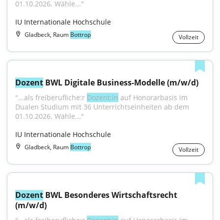
01.10.2026. Wähle..."
IU Internationale Hochschule
Gladbeck, Raum
Bottrop
Vollzeit
Dozent
 BWL Digitale Business-Modelle (m/w/d)
"...als freiberufliche:r 
Dozent:in
 auf Honorarbasis im 
Dualen Studium mit 36 Unterrichtseinheiten ab dem 
01.10.2026. Wähle..."
IU Internationale Hochschule
Gladbeck, Raum
Bottrop
Vollzeit
Dozent
 BWL Besonderes Wirtschaftsrecht 
(m/w/d)