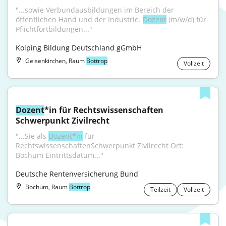
"...sowie Verbundausbildungen im Bereich der 
öffentlichen Hand und der Industrie. 
Dozent
 (m/w/d) für 
Pflichtfortbildungen..."
Kolping Bildung Deutschland gGmbH
Gelsenkirchen, Raum
Bottrop
Vollzeit
Dozent
*in für Rechtswissenschaften 
Schwerpunkt Zivilrecht
"...Sie als 
Dozent*in
 für 
RechtswissenschaftenSchwerpunkt Zivilrecht Ort: 
Bochum Eintrittsdatum..."
Deutsche Rentenversicherung Bund
Bochum, Raum
Bottrop
Teilzeit
Vollzeit