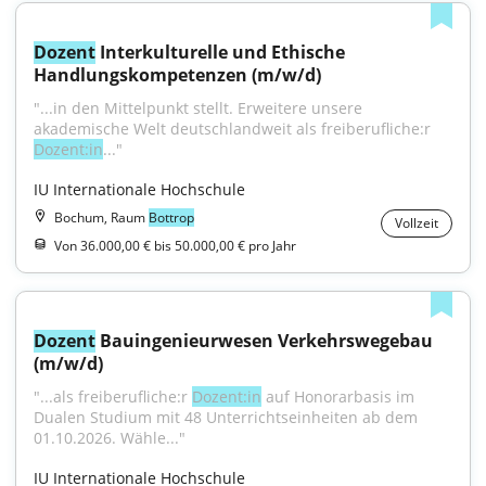
Dozent
 Interkulturelle und Ethische 
Handlungskompetenzen (m/w/d)
"...in den Mittelpunkt stellt. Erweitere unsere 
akademische Welt deutschlandweit als freiberufliche:r 
Dozent:in
..."
IU Internationale Hochschule
Bochum, Raum
Bottrop
Vollzeit
Von 36.000,00 € bis 50.000,00 € pro Jahr
Dozent
 Bauingenieurwesen Verkehrswegebau 
(m/w/d)
"...als freiberufliche:r 
Dozent:in
 auf Honorarbasis im 
Dualen Studium mit 48 Unterrichtseinheiten ab dem 
01.10.2026. Wähle..."
IU Internationale Hochschule