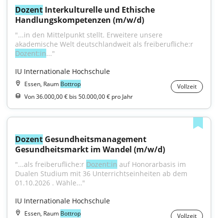
Dozent
 Interkulturelle und Ethische 
Handlungskompetenzen (m/w/d)
"...in den Mittelpunkt stellt. Erweitere unsere 
akademische Welt deutschlandweit als freiberufliche:r 
Dozent:in
..."
IU Internationale Hochschule
Essen, Raum
Bottrop
Vollzeit
Von 36.000,00 € bis 50.000,00 € pro Jahr
Dozent
 Gesundheitsmanagement 
Gesundheitsmarkt im Wandel (m/w/d)
"...als freiberufliche:r 
Dozent:in
 auf Honorarbasis im 
Dualen Studium mit 36 Unterrichtseinheiten ab dem 
01.10.2026 . Wähle..."
IU Internationale Hochschule
Essen, Raum
Bottrop
Vollzeit