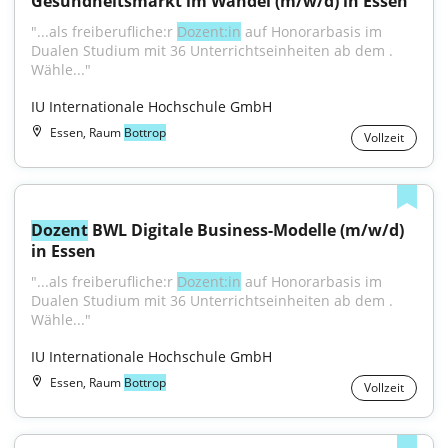
Gesundheitsmarkt im Wandel (m/w/d) in Essen
"...als freiberufliche:r 
Dozent:in
 auf Honorarbasis im 
Dualen Studium mit 36 Unterrichtseinheiten ab dem . 
Wähle..."
IU Internationale Hochschule GmbH
Essen, Raum
Bottrop
Vollzeit
Dozent
 BWL Digitale Business-Modelle (m/w/d) 
in Essen
"...als freiberufliche:r 
Dozent:in
 auf Honorarbasis im 
Dualen Studium mit 36 Unterrichtseinheiten ab dem . 
Wähle..."
IU Internationale Hochschule GmbH
Essen, Raum
Bottrop
Vollzeit