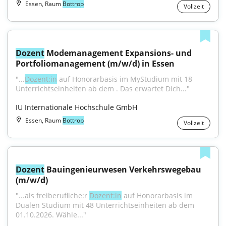
Essen, Raum
Bottrop
Vollzeit
Dozent
 Modemanagement Expansions- und 
Portfoliomanagement (m/w/d) in Essen
"...
Dozent:in
 auf Honorarbasis im MyStudium mit 18 
Unterrichtseinheiten ab dem . Das erwartet Dich..."
IU Internationale Hochschule GmbH
Essen, Raum
Bottrop
Vollzeit
Dozent
 Bauingenieurwesen Verkehrswegebau 
(m/w/d)
"...als freiberufliche:r 
Dozent:in
 auf Honorarbasis im 
Dualen Studium mit 48 Unterrichtseinheiten ab dem 
01.10.2026. Wähle..."