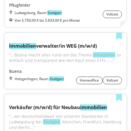
Pflugfelder
Ludwigsburg, Raum
Stuttgart
Vollzeit
Von 3.750,00 € bis 5.833,00 € pro Monat
Immobilien
verwalter/in WEG (m/w/d)
"...Buena macht alles rund um das Thema 
Immobilien
 so 
einfach und transparent wie den Kauf eines ETFs –..."
Buena
Holzgerlingen, Raum
Stuttgart
Homeoffice
Vollzeit
Verkäufer (m/w/d) für Neubau
immobilien
"...wir deutsch­land­weit von unseren Stand­orten in 
Ludwigs­burg bei 
Stutt­gart
, München, Frank­furt, Ham­burg 
und Berlin..."