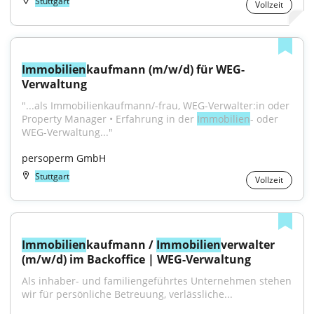
Stuttgart
Vollzeit
Immobilien
kaufmann (m/w/d) für WEG-
Verwaltung
"...als Immobilienkaufmann/-frau, WEG-Verwalter:in oder 
Property Manager • Erfahrung in der 
Immobilien
- oder 
WEG-Verwaltung..."
persoperm GmbH
Stuttgart
Vollzeit
Immobilien
kaufmann / 
Immobilien
verwalter 
(m/w/d) im Backoffice | WEG-Verwaltung
Als inhaber- und familiengeführtes Unternehmen stehen 
wir für persönliche Betreuung, verlässliche...