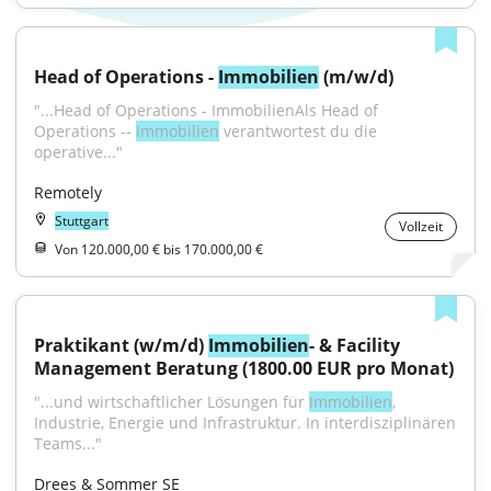
Head of Operations - 
Immobilien
 (m/w/d)
"...Head of Operations - ImmobilienAls Head of 
Operations -- 
Immobilien
 verantwortest du die 
operative..."
Remotely
Stuttgart
Vollzeit
Von 120.000,00 € bis 170.000,00 €
Praktikant (w/m/d) 
Immobilien
- & Facility 
Management Beratung (1800.00 EUR pro Monat)
"...und wirtschaftlicher Lösungen für 
Immobilien
, 
Industrie, Energie und Infrastruktur. In interdisziplinären 
Teams..."
Drees & Sommer SE