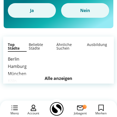
Ja
Nein
Top
Beliebte
Ähnliche
Ausbildung
Städte
Städte
Suchen
Berlin
Hamburg
München
Alle anzeigen
Köln
Frankfurt am Main
Düsseldorf
Leipzig
Dortmund
Menü
Account
Jobagent
Merken