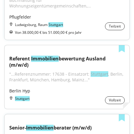
Buchhaltung für 
Wohnungseigentümergemeinschaften,...
Pflugfelder
Ludwigsburg, Raum
Stuttgart
Teilzeit
Von 38.000,00 € bis 51.000,00 € pro Jahr
Referent 
Immobilien
bewertung Ausland 
(m/w/d)
"...Referenznummer: 17638 - Einsatzort: 
Stuttgart
, Berlin, 
Frankfurt, München, Hamburg, Mainz..."
Berlin Hyp
Stuttgart
Vollzeit
Senior-
Immobilien
berater (m/w/d)