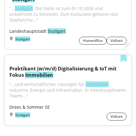
"...
Stuttgart
. Die Stelle ist zum 01.10.2026 und 
unbefristet zu besetzen. Zum Kulturamt gehören das 
Stadtarchiv..."
Landeshauptstadt 
Stuttgart
Stuttgart
Homeoffice
Vollzeit
Praktikant (w/m/d) Digitalisierung & IoT mit 
Fokus 
Immobilien
"...und wirtschaftlicher Lösungen für 
Immobilien
, 
Industrie, Energie und Infrastruktur. In interdisziplinären 
Teams..."
Drees & Sommer SE
Stuttgart
Vollzeit