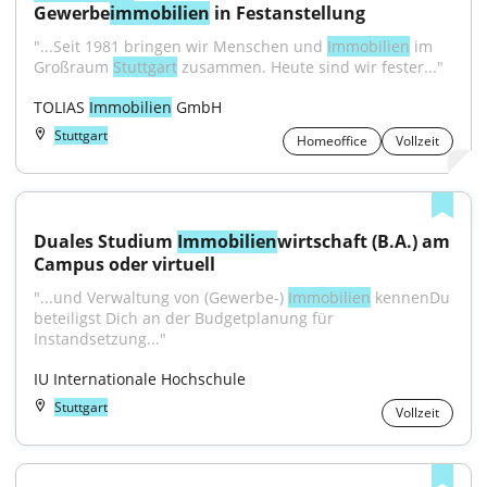
Gewerbe
immobilien
 in Festanstellung
"...Seit 1981 bringen wir Menschen und 
Immobilien
 im 
Großraum 
Stuttgart
 zusammen. Heute sind wir fester..."
TOLIAS 
Immobilien
 GmbH
Stuttgart
Homeoffice
Vollzeit
Duales Studium 
Immobilien
wirtschaft (B.A.) am 
Campus oder virtuell
"...und Verwaltung von (Gewerbe-) 
Immobilien
 kennenDu 
beteiligst Dich an der Budgetplanung für 
Instandsetzung..."
IU Internationale Hochschule
Stuttgart
Vollzeit