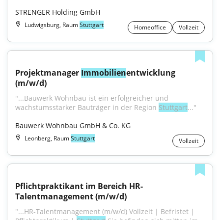
STRENGER Holding GmbH
Ludwigsburg, Raum
Stuttgart
Homeoffice
Vollzeit
Projektmanager 
Immobilien
entwicklung 
(m/w/d)
"...Bauwerk Wohnbau ist ein erfolgreicher und 
wachstumsstarker Bauträger in der Region 
Stuttgart
..."
Bauwerk Wohnbau GmbH & Co. KG
Leonberg, Raum
Stuttgart
Vollzeit
Pflichtpraktikant im Bereich HR-
Talentmanagement (m/w/d)
"...HR-Talentmanagement (m/w/d) Vollzeit | Befristet | 