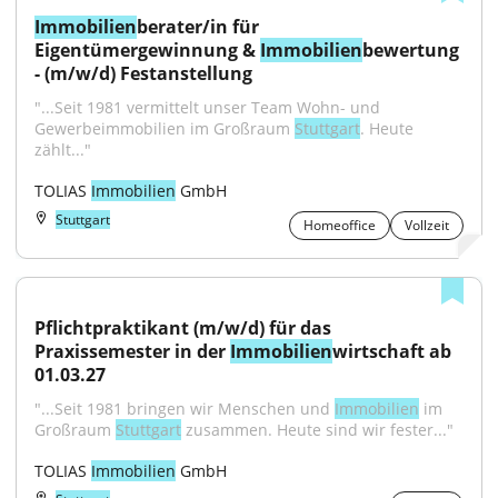
Immobilien
berater/in für 
Eigentümergewinnung & 
Immobilien
bewertung 
- (m/w/d) Festanstellung
"...Seit 1981 vermittelt unser Team Wohn- und 
Gewerbeimmobilien im Großraum 
Stuttgart
. Heute 
zählt..."
TOLIAS 
Immobilien
 GmbH
Stuttgart
Homeoffice
Vollzeit
Pflichtpraktikant (m/w/d) für das 
Praxissemester in der 
Immobilien
wirtschaft ab 
01.03.27
"...Seit 1981 bringen wir Menschen und 
Immobilien
 im 
Großraum 
Stuttgart
 zusammen. Heute sind wir fester..."
TOLIAS 
Immobilien
 GmbH