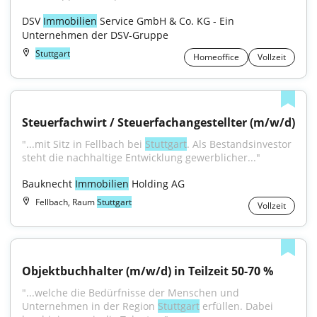
DSV 
Immobilien
 Service GmbH & Co. KG - Ein 
Unternehmen der DSV-Gruppe
Stuttgart
Homeoffice
Vollzeit
Steuerfachwirt / Steuerfachangestellter (m/w/d)
"...mit Sitz in Fellbach bei 
Stuttgart
. Als Bestandsinvestor 
steht die nachhaltige Entwicklung gewerblicher..."
Bauknecht 
Immobilien
 Holding AG
Fellbach, Raum
Stuttgart
Vollzeit
Objektbuchhalter (m/w/d) in Teilzeit 50-70 %
"...welche die Bedürfnisse der Menschen und 
Unternehmen in der Region 
Stuttgart
 erfüllen. Dabei 