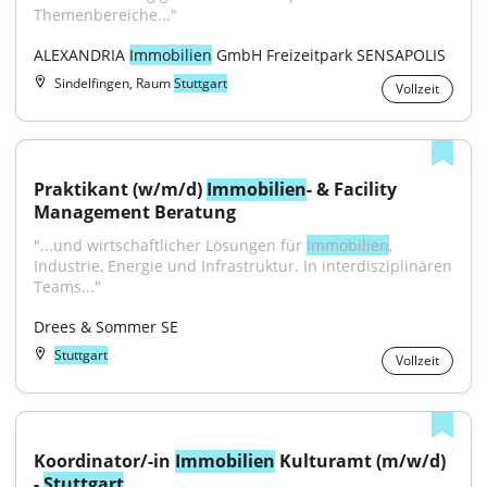
Themenbereiche..."
ALEXANDRIA 
Immobilien
 GmbH Freizeitpark SENSAPOLIS
Sindelfingen, Raum
Stuttgart
Vollzeit
Praktikant (w/m/d) 
Immobilien
- & Facility 
Management Beratung
"...und wirtschaftlicher Lösungen für 
Immobilien
, 
Industrie, Energie und Infrastruktur. In interdisziplinären 
Teams..."
Drees & Sommer SE
Stuttgart
Vollzeit
Koordinator/-in 
Immobilien
 Kulturamt (m/w/d) 
- 
Stuttgart