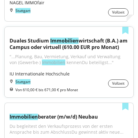
NAGEL IMMOfair
Stuttgart
Vollzeit
Duales Studium 
Immobilien
wirtschaft (B.A.) am 
Campus oder virtuell (610.00 EUR pro Monat)
"...Planung, Bau, Vermietung, Verkauf und Verwaltung 
von (Gewerbe-) 
Immobilien
 kennenDu beteiligst..."
IU Internationale Hochschule
Stuttgart
Vollzeit
Von 610,00 € bis 671,00 € pro Monat
Immobilien
berater (m/w/d) Neubau
Du begleitest den Verkaufsprozess von der ersten 
Ansprache bis zum AbschlussDu gewinnst aktiv neue...