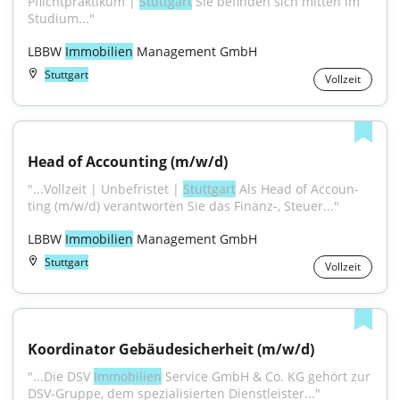
Pflichtpraktikum | 
Stuttgart
 Sie befinden sich mitten im 
Studium..."
LBBW 
Immobilien
 Management GmbH
Stuttgart
Vollzeit
Head of Accounting (m/w/d)
"...Vollzeit | Unbefristet | 
Stuttgart
 Als Head of Accoun­
ting (m/w/d) verant­worten Sie das Finanz-, Steuer..."
LBBW 
Immobilien
 Management GmbH
Stuttgart
Vollzeit
Koordinator Gebäudesicherheit (m/w/d)
"...Die DSV 
Immobilien
 Service GmbH & Co. KG gehört zur 
DSV-Gruppe, dem spezialisierten Dienstleister..."