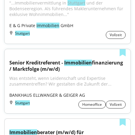
"...Immobilienvermittlung in 
Stuttgart
 und der 
Bodenseeregion. Als führendes Maklerunternehmen für 
exklusive Wohnimmobi­lien..."
E & G Private 
Immobilien
 GmbH
Stuttgart
Vollzeit
Senior Kreditreferent - 
Immobilien
finanzierung 
/ Marktfolge (m/w/d)
Was entsteht, wenn Leidenschaft und Expertise 
zusammentreffen? Wir gestalten die Zukunft der...
BANKHAUS ELLWANGER & GEIGER AG
Stuttgart
Homeoffice
Vollzeit
Immobilien
berater (m/w/d) für 