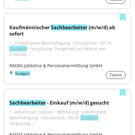
Kaufmännischer 
Sachbearbeiter
 (m/w/d) ab 
sofort
"...Unbefristete Beschäftigung • Einsatzorte: 70174 
Stuttgart
 • Vergütung: Festgehalt pro Monat von 
2.350,00..."
RADAS Jobbörse & Personalvermittlung GmbH
Stuttgart
Teilzeit
Sachbearbeiter
 - Einkauf (m/w/d) gesucht
"...Arbeitszeit: Vollzeit • Befristung: Unbefristete 
Beschäftigung • Einsatzorte: 70176 
Stuttgart
 • 
Vergütung..."
RADAS Jobbörse & Personalvermittlung GmbH