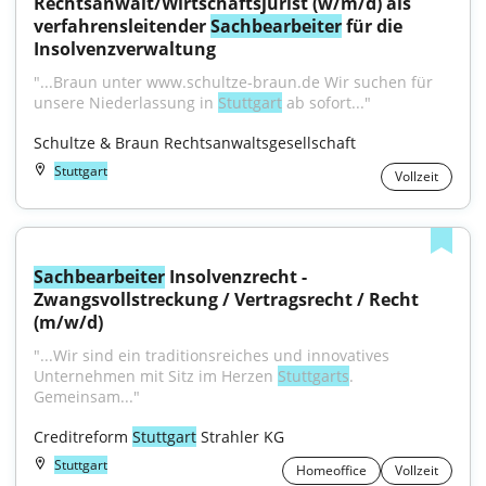
Rechtsanwalt/Wirtschaftsjurist (w/m/d) als 
verfahrensleitender 
Sachbearbeiter
 für die 
Insolvenzverwaltung
"...Braun unter www.schultze-braun.de Wir suchen für 
unsere Niederlassung in 
Stuttgart
 ab sofort..."
Schultze & Braun Rechtsanwaltsgesellschaft
Stuttgart
Vollzeit
Sachbearbeiter
 Insolvenzrecht - 
Zwangsvollstreckung / Vertragsrecht / Recht 
(m/w/d)
"...Wir sind ein traditionsreiches und innovatives 
Unternehmen mit Sitz im Herzen 
Stuttgarts
. 
Gemeinsam..."
Creditreform 
Stuttgart
 Strahler KG
Stuttgart
Homeoffice
Vollzeit