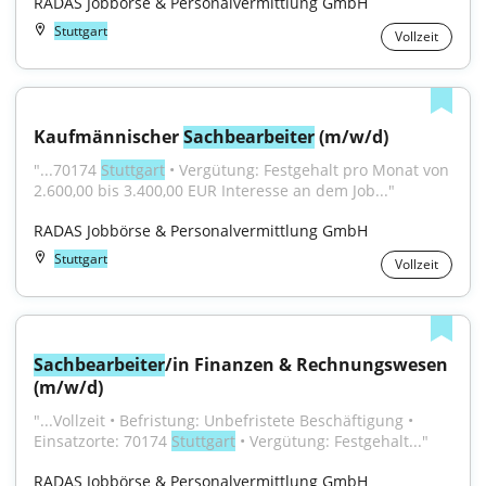
RADAS Jobbörse & Personalvermittlung GmbH
Stuttgart
Vollzeit
Kaufmännischer 
Sachbearbeiter
 (m/w/d)
"...70174 
Stuttgart
 • Vergütung: Festgehalt pro Monat von 
2.600,00 bis 3.400,00 EUR Interesse an dem Job..."
RADAS Jobbörse & Personalvermittlung GmbH
Stuttgart
Vollzeit
Sachbearbeiter
/in Finanzen & Rechnungswesen 
(m/w/d)
"...Vollzeit • Befristung: Unbefristete Beschäftigung • 
Einsatzorte: 70174 
Stuttgart
 • Vergütung: Festgehalt..."
RADAS Jobbörse & Personalvermittlung GmbH