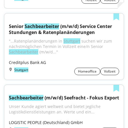
Senior 
Sachbearbeiter
 (m/w/d) Service Center 
Stundungen & Ratenplanänderungen
"...Ratenplanänderungen in 
Stuttgart
 suchen wir zum 
nächstmöglichen Termin in Vollzeit eine/n Senior 
Sachbearbeiter
 (m/w/d..."
Creditplus Bank AG
Stuttgart
Homeoffice
Vollzeit
Sachbearbeiter
 (m/w/d) Seefracht - Fokus Export
Unser Kunde agiert weltweit und bietet jegliche 
Logistikdienstleistungen an. Werte und ein...
LOGISTIC PEOPLE (Deutschland) GmbH