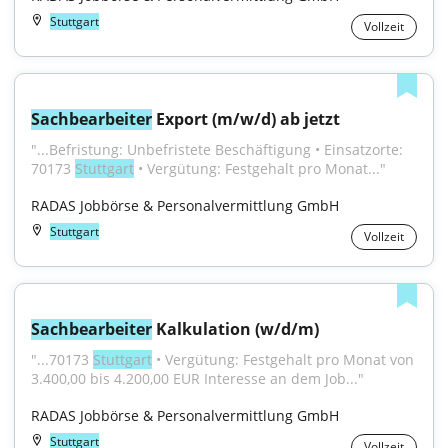
Stuttgart
Vollzeit
Sachbearbeiter
 Export (m/w/d) ab jetzt
"...Befristung: Unbefristete Beschäftigung • Einsatzorte: 
70173 
Stuttgart
 • Vergütung: Festgehalt pro Monat..."
RADAS Jobbörse & Personalvermittlung GmbH
Stuttgart
Vollzeit
Sachbearbeiter
 Kalkulation (w/d/m)
"...70173 
Stuttgart
 • Vergütung: Festgehalt pro Monat von 
3.400,00 bis 4.200,00 EUR Interesse an dem Job..."
RADAS Jobbörse & Personalvermittlung GmbH
Stuttgart
Vollzeit