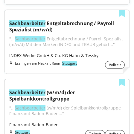
Sachbearbeiter
 Entgeltabrechnung / Payroll 
Spezialist (m/w/d)
"...
Sachbearbeiter
 Entgeltabrechnung / Payroll Spezialist 
(m/w/d) Mit den Marken INDEX und TRAUB gehört..."
INDEX-Werke GmbH & Co. KG Hahn & Tessky
Esslingen am Neckar, Raum
Stuttgart
Vollzeit
Sachbearbeiter
 (w/m/d) der 
Spielbankkontrollgruppe
"...
Sachbearbeiter
 (w/m/d) der Spielbankkontrollgruppe 
Finanzamt Baden-Baden..."
Finanzamt Baden-Baden
Stuttgart
Teilzeit
Vollzeit