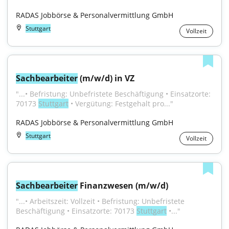
RADAS Jobbörse & Personalvermittlung GmbH
Stuttgart
Vollzeit
Sachbearbeiter
 (m/w/d) in VZ
"...• Befristung: Unbefristete Beschäftigung • Einsatzorte: 
70173 
Stuttgart
 • Vergütung: Festgehalt pro..."
RADAS Jobbörse & Personalvermittlung GmbH
Stuttgart
Vollzeit
Sachbearbeiter
 Finanzwesen (m/w/d)
"...• Arbeitszeit: Vollzeit • Befristung: Unbefristete 
Beschäftigung • Einsatzorte: 70173 
Stuttgart
 •..."