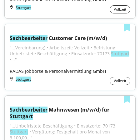
Stuttgart
Vollzeit
Sachbearbeiter
 Customer Care (m/w/d)
"...Vereinbarung) • Arbeitszeit: Vollzeit • Befristung: 
Unbefristete Beschäftigung • Einsatzorte: 70173 
Stuttgart
•..."
RADAS Jobbörse & Personalvermittlung GmbH
Stuttgart
Vollzeit
Sachbearbeiter
 Mahnwesen (m/w/d) für 
Stuttgart
"...Unbefristete Beschäftigung • Einsatzorte: 70173 
Stuttgart
 • Vergütung: Festgehalt pro Monat von 
3.100,00..."