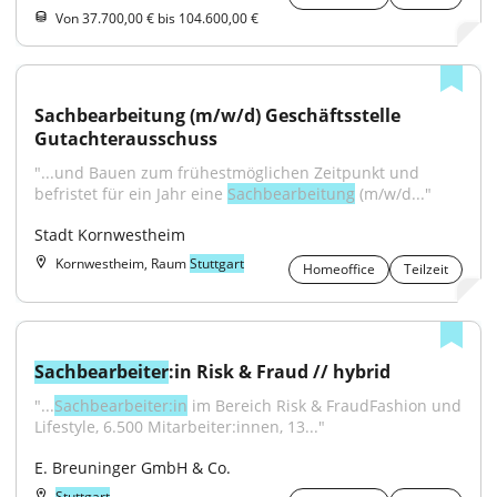
Von 37.700,00 € bis 104.600,00 €
Sachbearbeitung (m/w/d) Geschäftsstelle 
Gutachterausschuss
"...und Bauen zum frühestmöglichen Zeitpunkt und 
befristet für ein Jahr eine 
Sachbearbeitung
 (m/w/d..."
Stadt Kornwestheim
Kornwestheim, Raum
Stuttgart
Homeoffice
Teilzeit
Sachbearbeiter
:in Risk & Fraud // hybrid
"...
Sachbearbeiter:in
 im Bereich Risk & FraudFashion und 
Lifestyle, 6.500 Mitarbeiter:innen, 13..."
E. Breuninger GmbH & Co.
Stuttgart