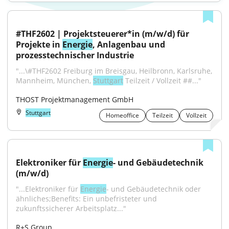
#THF2602 | Projektsteuerer*in (m/w/d) für 
Projekte in 
Energie
, Anlagenbau und 
prozesstechnischer Industrie
"...\#THF2602 Freiburg im Breisgau, Heilbronn, Karlsruhe, 
Mannheim, München, 
Stuttgart
 Teilzeit / Vollzeit ##..."
THOST Projektmanagement GmbH
Stuttgart
Homeoffice
Teilzeit
Vollzeit
Elektroniker für 
Energie
- und Gebäudetechnik 
(m/w/d)
"...Elektroniker für 
Energie
- und Gebäudetechnik oder 
ähnliches;Benefits: Ein unbefristeter und 
zukunftssicherer Arbeitsplatz..."
R+S Group