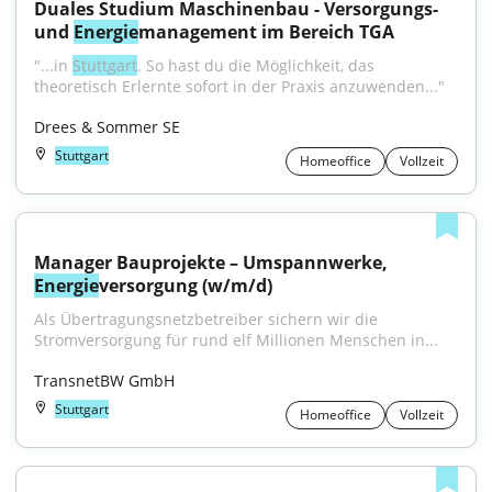
Duales Studium Maschinenbau - Versorgungs- 
und 
Energie
management im Bereich TGA
"...in 
Stuttgart
. So hast du die Möglichkeit, das 
theoretisch Erlernte sofort in der Praxis anzuwenden..."
Drees & Sommer SE
Stuttgart
Homeoffice
Vollzeit
Manager Bauprojekte – Umspannwerke, 
Energie
versorgung (w/m/d)
Als Übertragungsnetzbetreiber sichern wir die 
Stromversorgung für rund elf Millionen Menschen in...
TransnetBW GmbH
Stuttgart
Homeoffice
Vollzeit