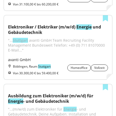
Von 31.100,00 € bis 60.200,00 €
Elektroniker / Elektriker (m/w/d) 
Energie
 und 
Gebäudetechnik
"...
Stuttgart
 avanti GmbH Team Recruiting Facility 
Management Bundesweit Telefon: +49 (0) 711 81070000 
E-Mail..."
avanti GmbH
Böblingen, Raum
Stuttgart
Homeoffice
Vollzeit
Von 30.300,00 € bis 59.400,00 €
Ausbildung zum Elektroniker (m/w/d) für 
Energie
- und Gebäudetechnik
"...(m/w/d) zum Elektroniker für 
Energie
- und 
Gebäudetechnik. Deine Aufgaben: Installation und 