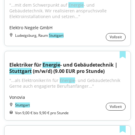
"...mit dem Schwerpunkt auf 
Energie
- und 
Gebäudetechnik. Wir realisieren anspruchsvolle 
Elektroinstallationen und setzen..."
Elektro Negele GmbH
Ludwigsburg, Raum
Stuttgart
Vollzeit
Elektriker für 
Energie
- und Gebäudetechnik | 
Stuttgart
 (m/w/d) (9.00 EUR pro Stunde)
"...als Elektroniker/in für 
Energie
- und Gebäudetechnik 
Gerne auch engagierte Berufsanfänger..."
Vonovia
Stuttgart
Vollzeit
Von 9,00 € bis 9,90 € pro Stunde