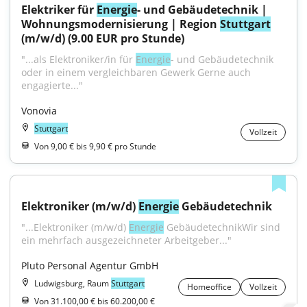
Elektriker für 
Energie
- und Gebäudetechnik | 
Wohnungsmodernisierung | Region 
Stuttgart
(m/w/d) (9.00 EUR pro Stunde)
"...als Elektroniker/in für 
Energie
- und Gebäudetechnik 
oder in einem vergleichbaren Gewerk Gerne auch 
engagierte..."
Vonovia
Stuttgart
Vollzeit
Von 9,00 € bis 9,90 € pro Stunde
Elektroniker (m/w/d) 
Energie
 Gebäudetechnik
"...Elektroniker (m/w/d) 
Energie
 GebäudetechnikWir sind 
ein mehrfach ausgezeichneter Arbeitgeber..."
Pluto Personal Agentur GmbH
Ludwigsburg, Raum
Stuttgart
Homeoffice
Vollzeit
Von 31.100,00 € bis 60.200,00 €