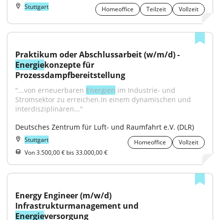
Stuttgart
Homeoffice
Teilzeit
Vollzeit
Praktikum oder Abschlussarbeit (w/m/d) - 
Energie
konzepte für 
Prozessdampfbereitstellung
"...von erneuerbaren 
Energien
 im Industrie- und 
Stromsektor zu erreichen.In einem dynamischen und 
interdisziplinären..."
Deutsches Zentrum für Luft- und Raumfahrt e.V. (DLR)
Stuttgart
Homeoffice
Vollzeit
Von 3.500,00 € bis 33.000,00 €
Energy Engineer (m/w/d) 
Infrastrukturmanagement und 
Energie
versorgung