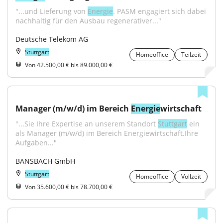
"...und Lieferung von 
Energie
. PASM engagiert sich dabei 
nachhaltig für den Ausbau regenerativer..."
Deutsche Telekom AG
Stuttgart
Homeoffice
Teilzeit
Von 42.500,00 € bis 89.000,00 €
Manager (m/w/d) im Bereich 
Energie
wirtschaft
"...Sie Ihre Expertise an unserem Standort 
Stuttgart
 ein 
als Manager (m/w/d) im Bereich Energiewirtschaft.Ihre 
Aufgaben..."
BANSBACH GmbH
Stuttgart
Homeoffice
Vollzeit
Von 35.600,00 € bis 78.700,00 €