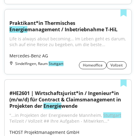
Praktikant*in Thermisches 
Energie
management / Inbetriebnahme T-HiL
Life is always about becoming… Im Leben geht es darum, 
sich auf eine Reise zu begeben, um die beste...
Mercedes-Benz AG
Sindelfingen, Raum
Stuttgart
Homeoffice
Vollzeit
#HE2601 | Wirtschaftsjurist*in / Ingenieur*in 
(m/w/d) für Contract & Claimsmanagement in 
Projekten der 
Energie
wende
"...in Projekten der Energiewende Mannheim, 
Stuttgart
Teilzeit / Vollzeit ## Ihre Aufgaben - Mitwirken..."
THOST Projektmanagement GmbH