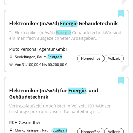
Elektroniker (m/w/d) 
Energie
 Gebäudetechnik
"...Elektroniker (m/w/d) 
Energie
 GebäudetechnikWir sind 
ein mehrfach ausgezeichneter Arbeitgeber..."
Pluto Personal Agentur GmbH
Sindelfingen, Raum
Stuttgart
Homeoffice
Vollzeit
Von 31.100,00 € bis 60.200,00 €
Elektroniker (m/w/d) für 
Energie
- und 
Gebäudetechnik
Vertragslaufzeit: unbefristet in Vollzeit 100 %Unser 
Leistungsspektrum:Unsere Fachabteilung ist...
RKH Gesundheit
Markgröningen, Raum
Stuttgart
Homeoffice
Vollzeit