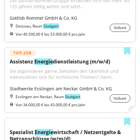
Die Gottlob-Rommel-Gruppe entwickelt sich seit mehr als 
125 Jahren stetig weiter und setzt...
Gottlob Rommel GmbH & Co. KG
Deizisau, Raum
Stuttgart
Vollzeit
Von 40.500,00 € bis 53.900,00 € pro Jahr
TOP-JOB
Assistenz 
Energie
dienstleistung (m/w/d)
Sie organisieren gerne, behalten den Überblick und 
interessieren sich für technische Themen? Dann...
Stadtwerke Esslingen am Neckar GmbH & Co. KG
Esslingen am Neckar, Raum
Stuttgart
Vollzeit
Von 34.000,00 € bis 43.000,00 € pro Jahr
Spezialist 
Energie
wirtschaft / Netzentgelte & 
Netzanschlüsse (w/m/d)