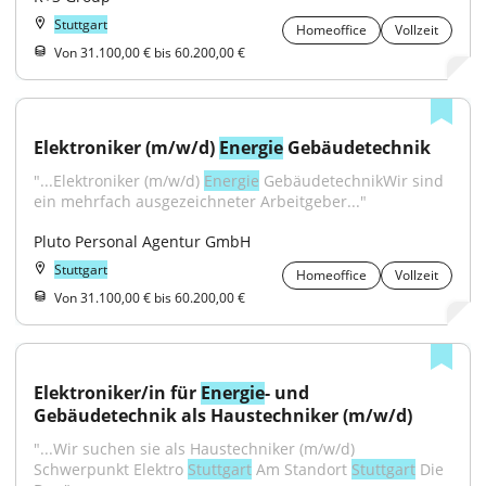
Stuttgart
Homeoffice
Vollzeit
Von 31.100,00 € bis 60.200,00 €
Elektroniker (m/w/d) 
Energie
 Gebäudetechnik
"...Elektroniker (m/w/d) 
Energie
 GebäudetechnikWir sind 
ein mehrfach ausgezeichneter Arbeitgeber..."
Pluto Personal Agentur GmbH
Stuttgart
Homeoffice
Vollzeit
Von 31.100,00 € bis 60.200,00 €
Elektroniker/in für 
Energie
- und 
Gebäudetechnik als Haustechniker (m/w/d)
"...Wir suchen sie als Haustechniker (m/w/d) 
Schwerpunkt Elektro 
Stuttgart
 Am Standort 
Stuttgart
 Die 