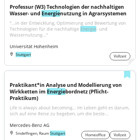
Professur (W3) Technologien der nachhaltigen 
Wasser- und 
Energie
nutzung in Agrarsystemen
"...in der Entwicklung, Optimierung und Bewertung von 
Technologien für die nachhaltige 
Energie
- und 
Wassernutzung..."
Universität Hohenheim
Stuttgart
Vollzeit
Praktikant*in Analyse und Modellierung von 
Wirkketten im 
Energie
bordnetz (Pflicht-
Praktikum)
Life is always about becoming… Im Leben geht es darum, 
sich auf eine Reise zu begeben, um die beste...
Mercedes-Benz AG
Sindelfingen, Raum
Stuttgart
Homeoffice
Vollzeit