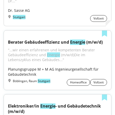
Dr..."
Dr. Sasse AG
Stuttgart
Vollzeit
Berater Gebäudeeffizienz und 
Energie
 (m/w/d)
"...wir einen erfahrenen und kompetenten Berater 
Gebäudeeffizienz und 
Energie
 (m/w/d)Die im 
Lebenszyklus eines Gebäudes..."
Planungsgruppe M + M AG Ingenieurgesellschaft für 
Gebäudetechnik
Böblingen, Raum
Stuttgart
Homeoffice
Vollzeit
Elektroniker/in 
Energie
- und Gebäudetechnik 
(m/w/d)