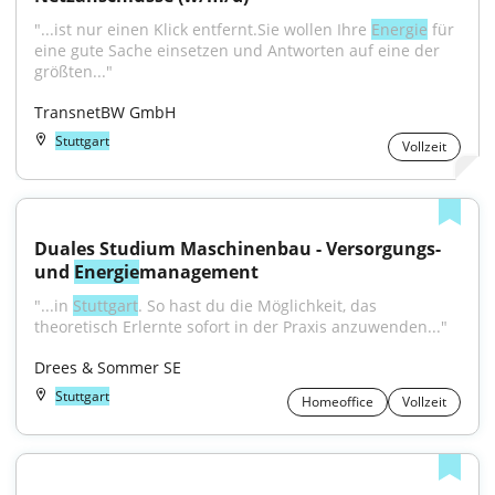
"...ist nur einen Klick entfernt.Sie wollen Ihre 
Energie
 für 
eine gute Sache einsetzen und Antworten auf eine der 
größten..."
TransnetBW GmbH
Stuttgart
Vollzeit
Duales Studium Maschinenbau - Versorgungs- 
und 
Energie
management
"...in 
Stuttgart
. So hast du die Möglichkeit, das 
theoretisch Erlernte sofort in der Praxis anzuwenden..."
Drees & Sommer SE
Stuttgart
Homeoffice
Vollzeit