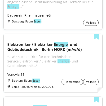
abgeschlossene Berufsausbildung als Elektroniker für 
Energie
..."
Bauverein Rheinhausen eG
Duisburg, Raum
Essen
Vollzeit
Elektroniker / Elektriker 
Energie
- und 
Gebäudetechnik - Berlin NORD (m/w/d)
"...Wir suchen Dich für den Technischen 
Service!Elektroniker / Elektriker 
Energie
- und 
Gebäudetechnik..."
Vonovia SE
Bochum, Raum
Essen
Homeoffice
Vollzeit
Von 31.100,00 € bis 60.200,00 €