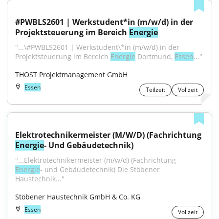
#PWBLS2601 | Werkstudent*in (m/w/d) in der 
Projektsteuerung im Bereich 
Energie
"...\#PWBLS2601 | Werkstudent\*in (m/w/d) in der 
Projektsteuerung im Bereich 
Energie
 Dortmund, 
Essen
..."
THOST Projektmanagement GmbH
Essen
Teilzeit
Vollzeit
Elektrotechnikermeister (M/W/D) (Fachrichtung 
Energie
- Und Gebäudetechnik)
"...Elektrotechnikermeister (m/w/d) (Fachrichtung 
Energie
- und Gebäudetechnik) Die Stöbener 
Haustechnik..."
Stöbener Haustechnik GmbH & Co. KG
Essen
Vollzeit