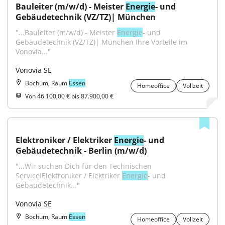
Bauleiter (m/w/d) - Meister 
Energie
- und 
Gebäudetechnik (VZ/TZ)| München
"...Bauleiter (m/w/d) - Meister 
Energie
- und 
Gebäudetechnik (VZ/TZ)| München Ihre Vorteile im 
Vonovia..."
Vonovia SE
Bochum, Raum
Essen
Homeoffice
Vollzeit
Von 46.100,00 € bis 87.900,00 €
Elektroniker / Elektriker 
Energie
- und 
Gebäudetechnik - Berlin (m/w/d)
"...Wir suchen Dich für den Technischen 
Service!Elektroniker / Elektriker 
Energie
- und 
Gebäudetechnik..."
Vonovia SE
Bochum, Raum
Essen
Homeoffice
Vollzeit