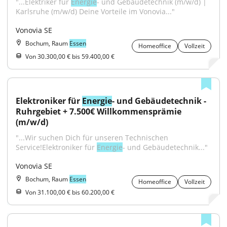
"...Elektriker für 
Energie
- und Gebäudetechnik (m/w/d) | 
Karlsruhe (m/w/d) Deine Vorteile im Vonovia..."
Vonovia SE
Bochum, Raum
Essen
Homeoffice
Vollzeit
Von 30.300,00 € bis 59.400,00 €
Elektroniker für 
Energie
- und Gebäudetechnik - 
Ruhrgebiet + 7.500€ Willkommensprämie 
(m/w/d)
"...Wir suchen Dich für unseren Technischen 
Service!Elektroniker für 
Energie
- und Gebäudetechnik..."
Vonovia SE
Bochum, Raum
Essen
Homeoffice
Vollzeit
Von 31.100,00 € bis 60.200,00 €