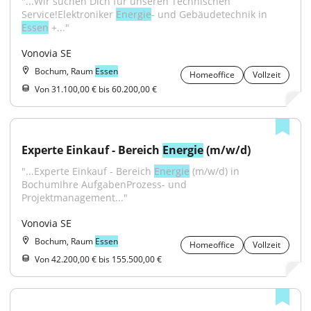
"...Wir suchen Dich für unseren Technischen 
Service!Elektroniker 
Energie
- und Gebäudetechnik in 
Essen
 +..."
Vonovia SE
Bochum, Raum
Essen
Homeoffice
Vollzeit
Von 31.100,00 € bis 60.200,00 €
Experte Einkauf - Bereich 
Energie
 (m/w/d)
"...​Experte Einkauf - Bereich 
Energie
 (m/w/d) in 
BochumIhre AufgabenProzess- und 
Projektmanagement..."
Vonovia SE
Bochum, Raum
Essen
Homeoffice
Vollzeit
Von 42.200,00 € bis 155.500,00 €