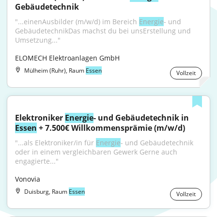
Gebäudetechnik
"...einenAusbilder (m/w/d) im Bereich 
Energie
- und 
GebäudetechnikDas machst du bei unsErstellung und 
Umsetzung..."
ELOMECH Elektroanlagen GmbH
Mülheim (Ruhr), Raum
Essen
Vollzeit
Elektroniker 
Energie
- und Gebäudetechnik in 
Essen
 + 7.500€ Willkommensprämie (m/w/d)
"...als Elektroniker/in für 
Energie
- und Gebäudetechnik 
oder in einem vergleichbaren Gewerk Gerne auch 
engagierte..."
Vonovia
Duisburg, Raum
Essen
Vollzeit