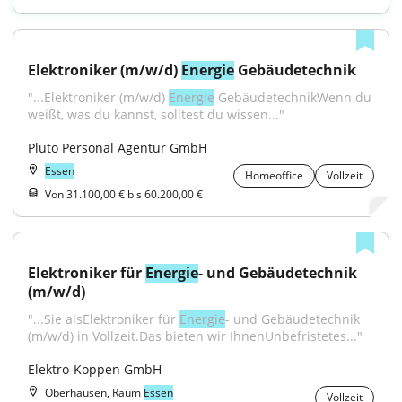
Elektroniker (m/w/d) 
Energie
 Gebäudetechnik
"...Elektroniker (m/w/d) 
Energie
 GebäudetechnikWenn du 
weißt, was du kannst, solltest du wissen..."
Pluto Personal Agentur GmbH
Essen
Homeoffice
Vollzeit
Von 31.100,00 € bis 60.200,00 €
Elektroniker für 
Energie
- und Gebäudetechnik 
(m/w/d)
"...Sie alsElektroniker für 
Energie
- und Gebäudetechnik 
(m/w/d) in Vollzeit.Das bieten wir IhnenUnbefristetes..."
Elektro-Koppen GmbH
Oberhausen, Raum
Essen
Vollzeit