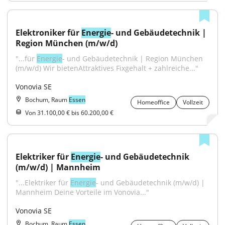
Elektroniker für 
Energie
- und Gebäudetechnik | 
Region München (m/w/d)
"...für 
Energie
- und Gebäudetechnik | Region München 
(m/w/d) Wir bietenAttraktives Fixgehalt + zahlreiche..."
Vonovia SE
Bochum, Raum
Essen
Homeoffice
Vollzeit
Von 31.100,00 € bis 60.200,00 €
Elektriker für 
Energie
- und Gebäudetechnik 
(m/w/d) | Mannheim
"...Elektriker für 
Energie
- und Gebäudetechnik (m/w/d) | 
Mannheim Deine Vorteile im Vonovia..."
Vonovia SE
Bochum, Raum
Essen