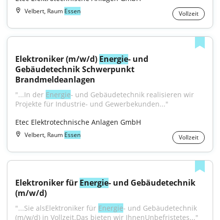
Velbert, Raum
Essen
Vollzeit
Elektroniker (m/w/d) 
Energie
- und 
Gebäudetechnik Schwerpunkt 
Brandmeldeanlagen
"...In der 
Energie
- und Gebäudetechnik realisieren wir 
Projekte für Industrie- und Gewerbekunden..."
Etec Elektrotechnische Anlagen GmbH
Velbert, Raum
Essen
Vollzeit
Elektroniker für 
Energie
- und Gebäudetechnik 
(m/w/d)
"...Sie alsElektroniker für 
Energie
- und Gebäudetechnik 
(m/w/d) in Vollzeit.Das bieten wir IhnenUnbefristetes..."