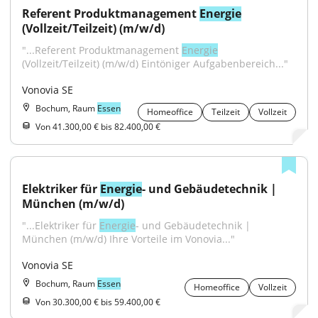
Referent Produktmanagement 
Energie
(Vollzeit/Teilzeit) (m/w/d)
"...Referent Produktmanagement 
Energie
(Vollzeit/Teilzeit) (m/w/d) Eintöniger Aufgabenbereich..."
Vonovia SE
Bochum, Raum
Essen
Homeoffice
Teilzeit
Vollzeit
Von 41.300,00 € bis 82.400,00 €
Elektriker für 
Energie
- und Gebäudetechnik | 
München (m/w/d)
"...Elektriker für 
Energie
- und Gebäudetechnik | 
München (m/w/d) Ihre Vorteile im Vonovia..."
Vonovia SE
Bochum, Raum
Essen
Homeoffice
Vollzeit
Von 30.300,00 € bis 59.400,00 €