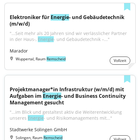
Elektroniker für 
Energie
- und Gebäudetechnik 
(m/w/d)
"...Seit mehr als 20 Jahren sind wir verlässlicher Partner 
in der Haus-, 
Energie
- und Gebäudetechnik –..."
Marador
Wuppertal, Raum
Remscheid
Vollzeit
Projektmanager*in Infrastruktur (w/m/d) mit 
Aufgaben im 
Energie
- und Business Continuity 
Management gesucht
"...im Blick und gestaltest aktiv die Weiterentwicklung 
unseres 
Energie
- und Risikomanagements mit..."
Stadtwerke Solingen GmbH
Solingen, Raum
Remscheid
Vollzeit