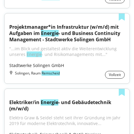
Projektmanager*in Infrastruktur (w/m/d) mit 
Aufgaben im 
Energie
- und Business Continuity 
Management - Stadtwerke Solingen GmbH
"...im Blick und gestaltest aktiv die Weiterentwicklung 
unseres 
Energie
- und Risikomanagements mit..."
Stadtwerke Solingen GmbH
Solingen, Raum
Remscheid
Vollzeit
Elektriker/in 
Energie
- und Gebäudetechnik 
(m/w/d)
Elektro Graw & Seidel steht seit ihrer Gründung im Jahr 
2019 für moderne Elektrotechnik, innovative...