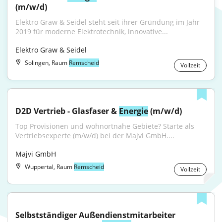
(m/w/d)
Elektro Graw & Seidel steht seit ihrer Gründung im Jahr 
2019 für moderne Elektrotechnik, innovative...
Elektro Graw & Seidel
Solingen, Raum
Remscheid
Vollzeit
D2D Vertrieb - Glasfaser & 
Energie
 (m/w/d)
Top Provisionen und wohnortnahe Gebiete? Starte als 
Vertriebsexperte (m/w/d) bei der Majvi GmbH....
Majvi GmbH
Wuppertal, Raum
Remscheid
Vollzeit
Selbstständiger Außendienstmitarbeiter 