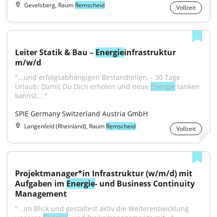
Gevelsberg, Raum
Remscheid
Vollzeit
Leiter Statik & Bau – 
Energie
infrastruktur 
m/w/d
"...und erfolgsabhängigen Bestandteilen. - 30 Tage 
Urlaub: Damit Du Dich erholen und neue 
Energie
 tanken 
kannst...."
SPIE Germany Switzerland Austria GmbH
Langenfeld (Rheinland), Raum
Remscheid
Vollzeit
Projektmanager*in Infrastruktur (w/m/d) mit 
Aufgaben im 
Energie
- und Business Continuity 
Management
"...im Blick und gestaltest aktiv die Weiterentwicklung 