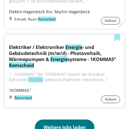
gesucht! ⚡ Du bist Elektroniker (m/w/d..."
Elektro Hagenbeck Ihn. Martin Hagenbeck
Erkrath, Raum
Remscheid
Vollzeit
Elektriker / Elektroniker 
Energie
- und 
Gebäudetechnik (m/w/d) - Photovoltaik, 
Wärmepumpen & 
Energie
systeme - 1KOMMA5° 
Remscheid
"...1KOMMA5° Bei 1KOMMA5° bauen wir Europas 
führende 
Energie
-Software-Plattform "Heartbeat..."
1KOMMA5˚
Remscheid
Vollzeit
Weitere Jobs laden