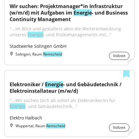
Wir suchen: Projektmanager*in Infrastruktur 
(w/m/d) mit Aufgaben im 
Energie
- und Business 
Continuity Management
"...im Blick und gestaltest aktiv die Weiterentwicklung 
unseres 
Energie
- und Risikomanagements mit..."
Stadtwerke Solingen GmbH
Solingen, Raum
Remscheid
Vollzeit
Elektroniker / 
Energie
- und Gebäudetechnik / 
Elektroinstallateur (m/w/d)
"...Wir suchen Dich ab sofort als Elektroniker/in für 
Energie
- und Gebäudetechnik..."
Elektro Halbach
Wuppertal, Raum
Remscheid
Vollzeit