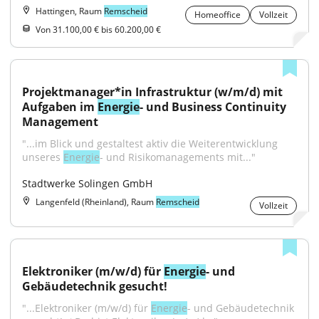
Hattingen, Raum
Remscheid
Homeoffice
Vollzeit
Von 31.100,00 € bis 60.200,00 €
Projektmanager*in Infrastruktur (w/m/d) mit 
Aufgaben im 
Energie
- und Business Continuity 
Management
"...im Blick und gestaltest aktiv die Weiterentwicklung 
unseres 
Energie
- und Risikomanagements mit..."
Stadtwerke Solingen GmbH
Langenfeld (Rheinland), Raum
Remscheid
Vollzeit
Elektroniker (m/w/d) für 
Energie
- und 
Gebäudetechnik gesucht!
"...Elektroniker (m/w/d) für 
Energie
- und Gebäudetechnik 