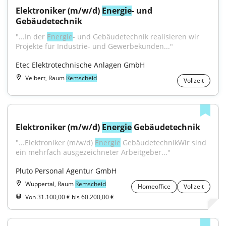
Elektroniker (m/w/d) 
Energie
- und 
Gebäudetechnik
"...In der 
Energie
- und Gebäudetechnik realisieren wir 
Projekte für Industrie- und Gewerbekunden..."
Etec Elektrotechnische Anlagen GmbH
Velbert, Raum
Remscheid
Vollzeit
Elektroniker (m/w/d) 
Energie
 Gebäudetechnik
"...Elektroniker (m/w/d) 
Energie
 GebäudetechnikWir sind 
ein mehrfach ausgezeichneter Arbeitgeber..."
Pluto Personal Agentur GmbH
Wuppertal, Raum
Remscheid
Homeoffice
Vollzeit
Von 31.100,00 € bis 60.200,00 €