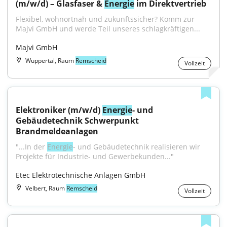
(m/w/d) – Glasfaser & 
Energie
 im Direktvertrieb
Flexibel, wohnortnah und zukunftssicher? Komm zur 
Majvi GmbH und werde Teil unseres schlagkräftigen...
Majvi GmbH
Wuppertal, Raum
Remscheid
Vollzeit
Elektroniker (m/w/d) 
Energie
- und 
Gebäudetechnik Schwerpunkt 
Brandmeldeanlagen
"...In der 
Energie
- und Gebäudetechnik realisieren wir 
Projekte für Industrie- und Gewerbekunden..."
Etec Elektrotechnische Anlagen GmbH
Velbert, Raum
Remscheid
Vollzeit