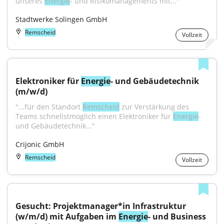
unseres 
Energie
- und Risikomanagements mit..."
Stadtwerke Solingen GmbH
Remscheid
Vollzeit
Elektroniker für 
Energie
- und Gebäudetechnik 
(m/w/d)
"...für den Standort 
Remscheid
 zur Verstärkung des 
Teams schnellstmöglich einen Elektroniker für 
Energie
- 
und Gebäudetechnik..."
Crijonic GmbH
Remscheid
Vollzeit
Gesucht: Projektmanager*in Infrastruktur 
(w/m/d) mit Aufgaben im 
Energie
- und Business 