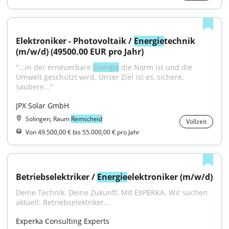
Elektroniker - Photovoltaik / 
Energie
technik 
(m/w/d) (49500.00 EUR pro Jahr)
"...in der erneuerbare 
Energie
 die Norm ist und die 
Umwelt geschützt wird. Unser Ziel ist es, sichere, 
saubere..."
JPX Solar GmbH
Solingen, Raum
Remscheid
Vollzeit
Von 49.500,00 € bis 55.000,00 € pro Jahr
Betriebselektriker / 
Energie
elektroniker (m/w/d)
Deine Technik. Deine Zukunft. Mit EXPERKA. Wir suchen 
aktuell: Betriebselektriker...
Experka Consulting Experts