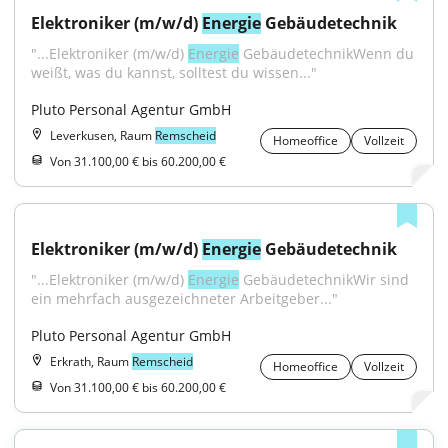
Elektroniker (m/w/d) 
Energie
 Gebäudetechnik
"...Elektroniker (m/w/d) 
Energie
 GebäudetechnikWenn du 
weißt, was du kannst, solltest du wissen..."
Pluto Personal Agentur GmbH
Leverkusen, Raum
Remscheid
Homeoffice
Vollzeit
Von 31.100,00 € bis 60.200,00 €
Elektroniker (m/w/d) 
Energie
 Gebäudetechnik
"...Elektroniker (m/w/d) 
Energie
 GebäudetechnikWir sind 
ein mehrfach ausgezeichneter Arbeitgeber..."
Pluto Personal Agentur GmbH
Erkrath, Raum
Remscheid
Homeoffice
Vollzeit
Von 31.100,00 € bis 60.200,00 €