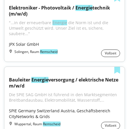
Elektroniker - Photovoltaik / 
Energie
technik 
(m/w/d)
"...in der erneuerbare 
Energie
 die Norm ist und die 
Umwelt geschützt wird. Unser Ziel ist es, sichere, 
saubere..."
JPX Solar GmbH
Solingen, Raum
Remscheid
Vollzeit
Bauleiter 
Energie
versorgung / elektrische Netze 
m/w/d
Die SPIE SAG GmbH ist führend in den Marktsegmenten 
Breitbandausbau, Elektromobilität, Wasserstoff,...
SPIE Germany Switzerland Austria, Geschäftsbereich 
CityNetworks & Grids
Wuppertal, Raum
Remscheid
Vollzeit