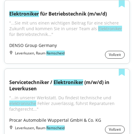
Elektroniker
 für Betriebstechnik (m/w/d)
"...Sie mit uns einen wichtigen Beitrag für eine sichere 
Zukunft und kommen Sie in unser Team als 
Elektroniker
für Betriebstechnik..."
DENSO Group Germany
Leverkusen, Raum
Remscheid
Vollzeit
Servicetechniker / 
Elektroniker
 (m/w/d) in 
Leverkusen
"...in unserer Werkstatt. Du findest technische und 
elektronische
 Fehler zuverlässig, führst Reparaturen 
fachgerecht..."
Procar Automobile Wuppertal GmbH & Co. KG
Leverkusen, Raum
Remscheid
Vollzeit