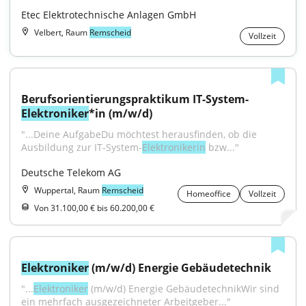
Etec Elektrotechnische Anlagen GmbH
Velbert, Raum
Remscheid
Vollzeit
Berufsorientierungspraktikum IT-System-
Elektroniker
*in (m/w/d)
"...Deine AufgabeDu möchtest herausfinden, ob die 
Ausbildung zur IT-System-
Elektronikerin
 bzw..."
Deutsche Telekom AG
Wuppertal, Raum
Remscheid
Homeoffice
Vollzeit
Von 31.100,00 € bis 60.200,00 €
Elektroniker
 (m/w/d) Energie Gebäudetechnik
"...
Elektroniker
 (m/w/d) Energie GebäudetechnikWir sind 
ein mehrfach ausgezeichneter Arbeitgeber..."