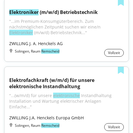
Elektroniker
 (m/w/d) Betriebstechnik
"...im Premium-Konsumgüterbereich. Zum 
nächstmöglichen Zeitpunkt suchen wir eine/n 
Elektroniker
 (m/w/d) Betriebstechnik..."
ZWILLING J. A. Henckels AG
Solingen, Raum
Remscheid
Vollzeit
Elektrofachkraft (w/m/d) für unsere 
elektronische Instandhaltung
"...(w/m/d) für unsere 
elektronische
 Instandhaltung 
Installation und Wartung elektrischer Anlagen 
Einfache..."
ZWILLING J.A. Henckels Europa GmbH
Solingen, Raum
Remscheid
Vollzeit