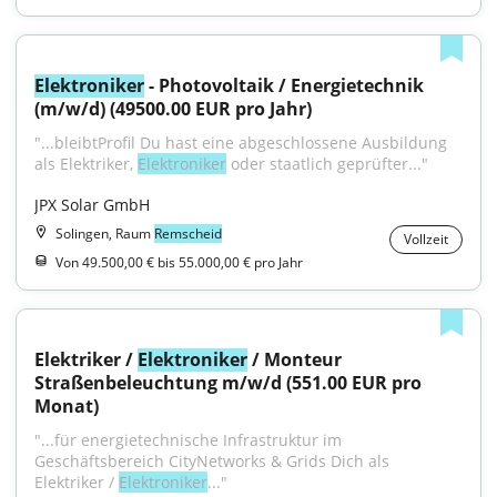
Elektroniker
 - Photovoltaik / Energietechnik 
(m/w/d) (49500.00 EUR pro Jahr)
"...bleibtProfil Du hast eine abgeschlossene Ausbildung 
als Elektriker, 
Elektroniker
 oder staatlich geprüfter..."
JPX Solar GmbH
Solingen, Raum
Remscheid
Vollzeit
Von 49.500,00 € bis 55.000,00 € pro Jahr
Elektriker / 
Elektroniker
 / Monteur 
Straßenbeleuchtung m/w/d (551.00 EUR pro 
Monat)
"...für energietechnische Infrastruktur im 
Geschäftsbereich CityNetworks & Grids Dich als 
Elektriker / 
Elektroniker
..."