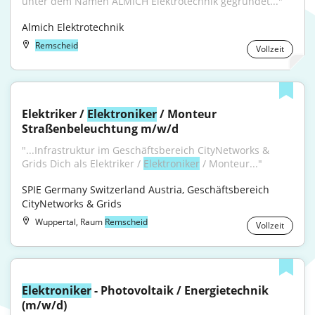
unter dem Namen ALMICH Elektrotechnik gegründet..."
Almich Elektrotechnik
Remscheid
Vollzeit
Elektriker / 
Elektroniker
 / Monteur 
Straßenbeleuchtung m/w/d
"...Infrastruktur im Geschäftsbereich CityNetworks & 
Grids Dich als Elektriker / 
Elektroniker
 / Monteur..."
SPIE Germany Switzerland Austria, Geschäftsbereich 
CityNetworks & Grids
Wuppertal, Raum
Remscheid
Vollzeit
Elektroniker
 - Photovoltaik / Energietechnik 
(m/w/d)