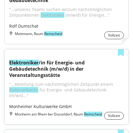
Gebäudetechnik
"...unseres Teams suchen wirzum nächstmöglichen 
Zeitpunkteinen 
Elektroniker
 (m/w/d) für Energie..."
Rolf Dumschat
Mettmann, Raum
Remscheid
Vollzeit
Elektroniker
/in für Energie- und 
Gebäudetechnik (m/w/d) in der 
Veranstaltungsstätte
"...Abteilung zum nächstmöglichen Zeitpunkt eine/n 
Elektroniker/in
 für Energie- und Gebäudetechnik 
(m/w/d..."
Monheimer Kulturwerke GmbH
Monheim am Rhein bei Düsseldorf, Raum
Remscheid
Vollzeit