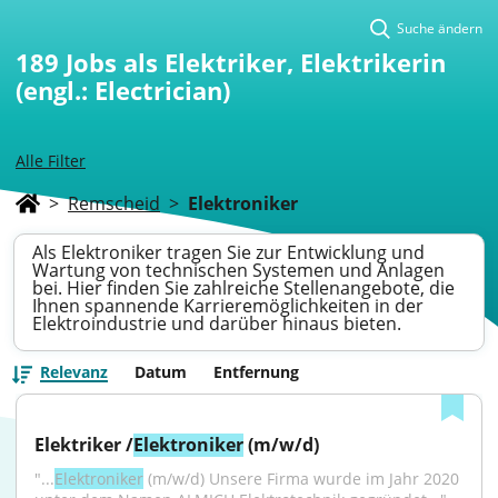
Suche ändern
189
Jobs als Elektriker, Elektrikerin
(engl.: Electrician)
Alle Filter
>
Remscheid
>
Elektroniker
Als Elektroniker tragen Sie zur Entwicklung und
Wartung von technischen Systemen und Anlagen
bei. Hier finden Sie zahlreiche Stellenangebote, die
Ihnen spannende Karrieremöglichkeiten in der
Elektroindustrie und darüber hinaus bieten.
Relevanz
Datum
Entfernung
Elektriker /
Elektroniker
 (m/w/d)
"...
Elektroniker
 (m/w/d) Unsere Firma wurde im Jahr 2020 