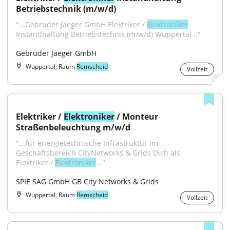
Betriebstechnik (m/w/d)
"...Gebrüder Jaeger GmbH Elektriker / 
Elektroniker
Instandhaltung Betriebstechnik (m/w/d) Wuppertal..."
Gebrüder Jaeger GmbH
Wuppertal, Raum
Remscheid
Vollzeit
Elektriker / 
Elektroniker
 / Monteur 
Straßenbeleuchtung m/w/d
"...für energietechnische Infrastruktur im 
Geschäftsbereich CityNetworks & Grids Dich als 
Elektriker / 
Elektroniker
..."
SPIE SAG GmbH GB City Networks & Grids
Wuppertal, Raum
Remscheid
Vollzeit