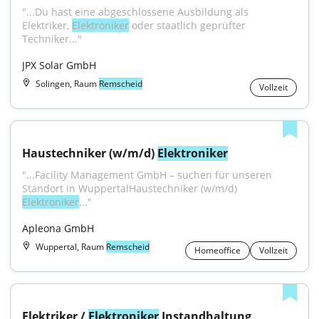
"...Du hast eine abgeschlossene Ausbildung als 
Elektriker, 
Elektroniker
 oder staatlich geprüfter 
Techniker..."
JPX Solar GmbH
Solingen, Raum
Remscheid
Vollzeit
Haustechniker (w/m/d) 
Elektroniker
"...Facility Management GmbH – suchen für unseren 
Standort in WuppertalHaustechniker (w/m/d) 
Elektroniker
..."
Apleona GmbH
Wuppertal, Raum
Remscheid
Homeoffice
Vollzeit
Elektriker / 
Elektroniker
 Instandhaltung 