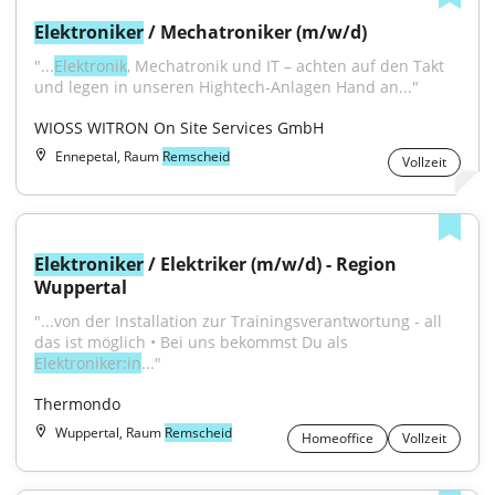
Elektroniker
 / Mechatroniker (m/w/d)
"...
Elektronik
, Mechatronik und IT – achten auf den Takt 
und legen in unseren Hightech-Anlagen Hand an..."
WIOSS WITRON On Site Services GmbH
Ennepetal, Raum
Remscheid
Vollzeit
Elektroniker
 / Elektriker (m/w/d) - Region 
Wuppertal
"...von der Installation zur Trainingsverantwortung - all 
das ist möglich • Bei uns bekommst Du als 
Elektroniker:in
..."
Thermondo
Wuppertal, Raum
Remscheid
Homeoffice
Vollzeit