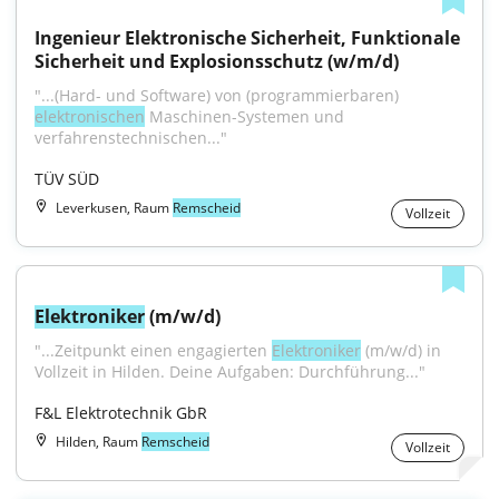
Ingenieur Elektronische Sicherheit, Funktionale 
Sicherheit und Explosionsschutz (w/m/d)
"...(Hard- und Software) von (programmierbaren) 
elektronischen
 Maschinen-Systemen und 
verfahrenstechnischen..."
TÜV SÜD
Leverkusen, Raum
Remscheid
Vollzeit
Elektroniker
 (m/w/d)
"...Zeitpunkt einen engagierten 
Elektroniker
 (m/w/d) in 
Vollzeit in Hilden. Deine Aufgaben: Durchführung..."
F&L Elektrotechnik GbR
Hilden, Raum
Remscheid
Vollzeit