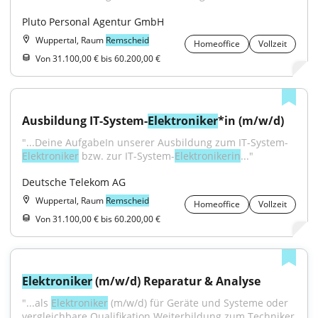
Pluto Personal Agentur GmbH
Wuppertal, Raum
Remscheid
Homeoffice
Vollzeit
Von 31.100,00 € bis 60.200,00 €
Ausbildung IT-System-
Elektroniker
*in (m/w/d)
"...Deine AufgabeIn unserer Ausbildung zum IT-System-
Elektroniker
 bzw. zur IT-System-
Elektronikerin
..."
Deutsche Telekom AG
Wuppertal, Raum
Remscheid
Homeoffice
Vollzeit
Von 31.100,00 € bis 60.200,00 €
Elektroniker
 (m/w/d) Reparatur & Analyse
"...als 
Elektroniker
 (m/w/d) für Geräte und Systeme oder 
vergleichbare Qualifikation Weiterbildung zum Techniker 