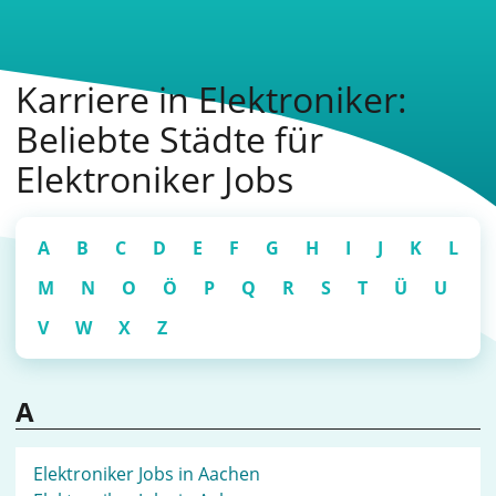
Karriere in Elektroniker:
Beliebte Städte für
Elektroniker Jobs
A
B
C
D
E
F
G
H
I
J
K
L
M
N
O
Ö
P
Q
R
S
T
Ü
U
V
W
X
Z
A
Elektroniker Jobs in Aachen