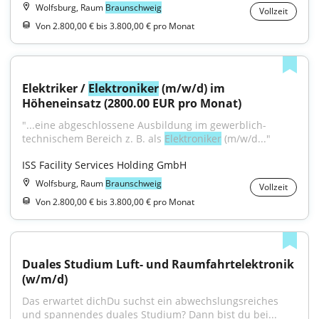
Wolfsburg, Raum
Braunschweig
Vollzeit
Von 2.800,00 € bis 3.800,00 € pro Monat
Elektriker / 
Elektroniker
 (m/w/d) im 
Höheneinsatz (2800.00 EUR pro Monat)
"...eine abgeschlossene Ausbildung im gewerblich-
technischem Bereich z. B. als 
Elektroniker
 (m/w/d..."
ISS Facility Services Holding GmbH
Wolfsburg, Raum
Braunschweig
Vollzeit
Von 2.800,00 € bis 3.800,00 € pro Monat
Duales Studium Luft- und Raumfahrtelektronik 
(w/m/d)
Das erwartet dichDu suchst ein abwechslungsreiches 
und spannendes duales Studium? Dann bist du bei...