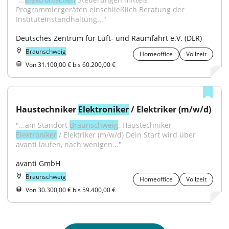
Programmiergeräten einschließlich Beratung der 
InstituteInstandhaltung..."
Deutsches Zentrum für Luft- und Raumfahrt e.V. (DLR)
Braunschweig
Homeoffice
Vollzeit
Von 31.100,00 € bis 60.200,00 €
Haustechniker 
Elektroniker
 / Elektriker (m/w/d)
"...am Standort 
Braunschweig
: Haustechniker 
Elektroniker
 / Elektriker (m/w/d) Dein Start wird über 
avanti laufen, nach wenigen..."
avanti GmbH
Braunschweig
Homeoffice
Vollzeit
Von 30.300,00 € bis 59.400,00 €