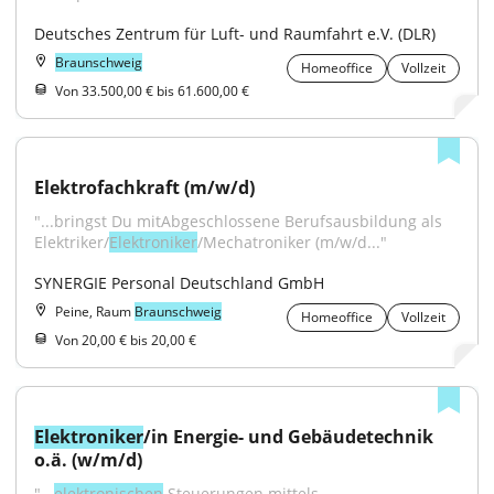
Deutsches Zentrum für Luft- und Raumfahrt e.V. (DLR)
Braunschweig
Homeoffice
Vollzeit
Von 33.500,00 € bis 61.600,00 €
Elektrofachkraft (m/w/d)
"...bringst Du mitAbgeschlossene Berufsausbildung als 
Elektriker/
Elektroniker
/Mechatroniker (m/w/d..."
SYNERGIE Personal Deutschland GmbH
Peine, Raum
Braunschweig
Homeoffice
Vollzeit
Von 20,00 € bis 20,00 €
Elektroniker
/in Energie- und Gebäudetechnik 
o.ä. (w/m/d)
"...
elektronischen
 Steuerungen mittels 