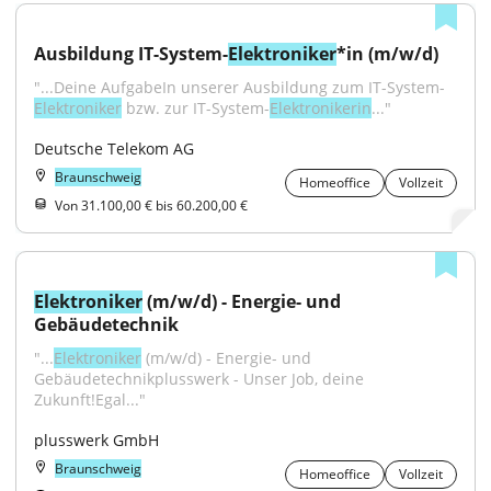
Ausbildung IT-System-
Elektroniker
*in (m/w/d)
"...Deine AufgabeIn unserer Ausbildung zum IT-System-
Elektroniker
 bzw. zur IT-System-
Elektronikerin
..."
Deutsche Telekom AG
Braunschweig
Homeoffice
Vollzeit
Von 31.100,00 € bis 60.200,00 €
Elektroniker
 (m/w/d) - Energie- und 
Gebäudetechnik
"...
Elektroniker
 (m/w/d) - Energie- und 
Gebäudetechnikplusswerk - Unser Job, deine 
Zukunft!Egal..."
plusswerk GmbH
Braunschweig
Homeoffice
Vollzeit