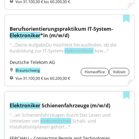
Von 31.100,00 € bis 60.200,00 €
Berufsorientierungspraktikum IT-System-
Elektroniker
*in (m/w/d)
"...Deine AufgabeDu möchtest herausfinden, ob die 
Ausbildung zur IT-System-
Elektronikerin
 bzw..."
Deutsche Telekom AG
Braunschweig
Homeoffice
Vollzeit
Von 31.100,00 € bis 60.200,00 €
Elektroniker
 Schienenfahrzeuge (m/w/d)
"...an Schienenfahrzeugen durch Das Lesen und 
Umsetzen von 
elektronischen
 Schalt- und 
Installationsplänen gehört..."
FERCHAU – Connecting People and Technologies