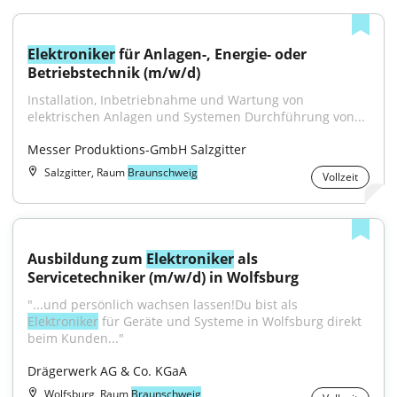
Elektroniker
 für Anlagen-, Energie- oder 
Betriebstechnik (m/w/d)
Installation, Inbetriebnahme und Wartung von 
elektrischen Anlagen und Systemen Durchführung von...
Messer Produktions-GmbH Salzgitter
Salzgitter, Raum
Braunschweig
Vollzeit
Ausbildung zum 
Elektroniker
 als 
Servicetechniker (m/w/d) in Wolfsburg
"...und persönlich wachsen lassen!Du bist als 
Elektroniker
 für Geräte und Systeme in Wolfsburg direkt 
beim Kunden..."
Drägerwerk AG & Co. KGaA
Wolfsburg, Raum
Braunschweig