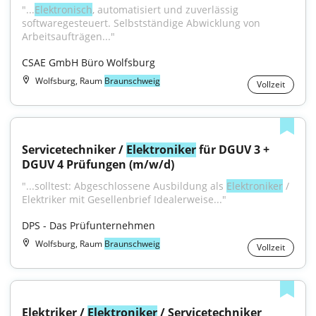
"...
Elektronisch
, automatisiert und zuverlässig 
softwaregesteuert. Selbstständige Abwicklung von 
Arbeitsaufträgen..."
CSAE GmbH Büro Wolfsburg
Wolfsburg, Raum
Braunschweig
Vollzeit
Servicetechniker / 
Elektroniker
 für DGUV 3 + 
DGUV 4 Prüfungen (m/w/d)
"...solltest: Abgeschlossene Ausbildung als 
Elektroniker
 / 
Elektriker mit Gesellenbrief Idealerweise..."
DPS - Das Prüfunternehmen
Wolfsburg, Raum
Braunschweig
Vollzeit
Elektriker / 
Elektroniker
 / Servicetechniker 