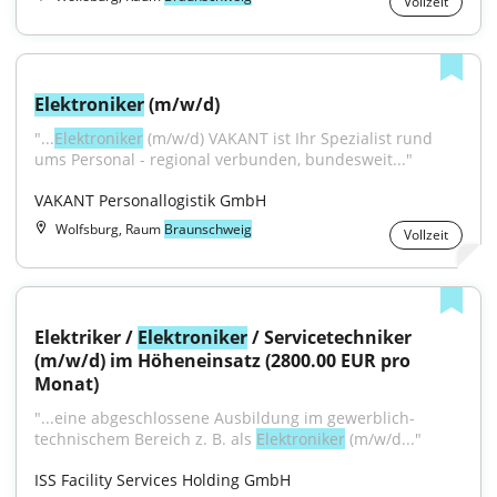
Vollzeit
Elektroniker
 (m/w/d)
"...
Elektroniker
 (m/w/d) VAKANT ist Ihr Spezialist rund 
ums Personal - regional verbunden, bundesweit..."
VAKANT Personallogistik GmbH
Wolfsburg, Raum
Braunschweig
Vollzeit
Elektriker / 
Elektroniker
 / Servicetechniker 
(m/w/d) im Höheneinsatz (2800.00 EUR pro 
Monat)
"...eine abgeschlossene Ausbildung im gewerblich-
technischem Bereich z. B. als 
Elektroniker
 (m/w/d..."
ISS Facility Services Holding GmbH