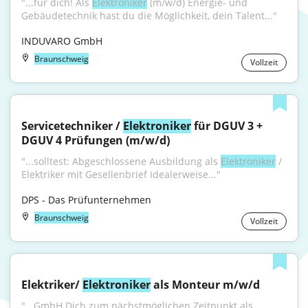
"...für dich! Als 
Elektroniker
 (m/w/d) Energie- und 
Gebäudetechnik hast du die Möglichkeit, dein Talent..."
INDUVARO GmbH
Braunschweig
Vollzeit
Servicetechniker / 
Elektroniker
 für DGUV 3 + 
DGUV 4 Prüfungen (m/w/d)
"...solltest: Abgeschlossene Ausbildung als 
Elektroniker
 / 
Elektriker mit Gesellenbrief Idealerweise..."
DPS - Das Prüfunternehmen
Braunschweig
Vollzeit
Elektriker/ 
Elektroniker
 als Monteur m/w/d
"...GmbH Dich zum nächstmöglichen Zeitpunkt als 