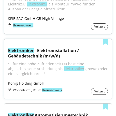
Elektriker/ 
Elektroniker
 als Monteur m/w/d für den 
Ausbau der Energieinfrastruktur..."
SPIE SAG GmbH GB High Voltage
Braunschweig
Vollzeit
Elektroniker
 - Elektroinstallation / 
Gebäudetechnik (m/w/d)
"...für eine hohe Zufriedenheit.Du hast eine 
abgeschlossene Ausbildung als 
Elektroniker
 (m/w/d) oder 
eine vergleichbare..."
König Holding GmbH
Wolfenbüttel, Raum
Braunschweig
Vollzeit
Elektroniker
 Automatisierungstechnik 