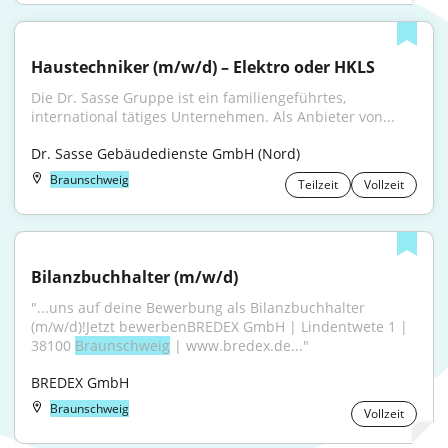
Haustechniker (m/w/d) – Elektro oder HKLS
Die Dr. Sasse Gruppe ist ein familiengeführtes, 
international tätiges Unternehmen. Als Anbieter von...
Dr. Sasse Gebäudedienste GmbH (Nord)
Braunschweig
Teilzeit
Vollzeit
Bilanzbuchhalter (m/w/d)
"...uns auf deine Bewerbung als Bilanzbuchhalter 
(m/w/d)!Jetzt bewerbenBREDEX GmbH | Lindentwete 1 | 
38100 
Braunschweig
 | www.bredex.de..."
BREDEX GmbH
Braunschweig
Vollzeit