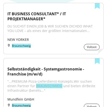
IT BUSINESS CONSULTANT* / IT 
PROJEKTMANAGER*
DU SUCHST EINEN JOB & WIR SUCHEN DICHDO WHAT 
YOU LOVE – als eines der größten internationalen...
NEW YORKER
Braunschweig
Vollzeit
Selbstständigkeit - Systemgastronomie - 
Franchise (m/w/d)
"...PREMIUM-Pizza-Lieferdienst-Konzepts.Wir suchen 
einen Partner für 
BRAUNSCHWEIG
 und bieten dirBeste 
Infrastruktur (bereits..."
Mundfein GmbH
Braunschweig
Vollzeit