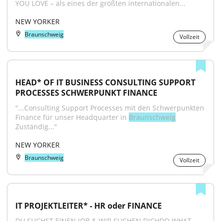
YOU LOVE – als eines der größten internationalen...
NEW YORKER
Braunschweig
Vollzeit
HEAD* OF IT BUSINESS CONSULTING SUPPORT 
PROCESSES SCHWERPUNKT FINANCE
"...Consulting Support Processes mit den Schwerpunkten 
Finance für unser Headquarter in 
Braunschweig
Zuständig..."
NEW YORKER
Braunschweig
Vollzeit
IT PROJEKTLEITER* - HR oder FINANCE
DU SUCHST EINEN JOB & WIR SUCHEN DICHDO WHAT 