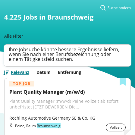
Suche ändern
4.225
Jobs in Braunschweig
Alle Filter
Ihre Jobsuche könnte bessere Ergebnisse liefern,
wenn Sie nach einer Berufsbezeichnung oder
einem Tätigkeitsfeld suchen.
Relevanz
Datum
Entfernung
TOP-JOB
Plant Quality Manager (m/w/d)
Plant Quality Manager (m/w/d) Peine Vollzeit ab sofort 
unbefristet JETZT BEWERBEN Die...
Röchling Automotive Germany SE & Co. KG
Peine, Raum
Braunschweig
Vollzeit