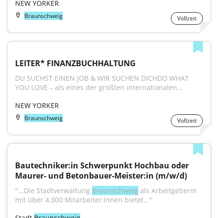
NEW YORKER
Braunschweig
Vollzeit
LEITER* FINANZBUCHHALTUNG
DU SUCHST EINEN JOB & WIR SUCHEN DICHDO WHAT 
YOU LOVE – als eines der größten internationalen...
NEW YORKER
Braunschweig
Vollzeit
Bautechniker:in Schwerpunkt Hochbau oder 
Maurer- und Betonbauer-Meister:in (m/w/d)
"...Die Stadtverwaltung 
Braunschweig
 als Arbeitgeberin 
mit über 4.000 Mitarbeiter:innen bietet..."
Stadt 
Braunschweig