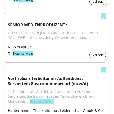
Braunschweig
Vollzeit
SENIOR MEDIENPRODUZENT*
DU SUCHST EINEN JOB & WIR SUCHEN DICHDO WHAT 
YOU LOVE – als eines der größten internationalen...
NEW YORKER
Braunschweig
Vollzeit
Vertriebsmitarbeiter im Außendienst 
Servietten/Gastronomiebedarf (m/w/d)
"...Sie durch als Vertriebsmitarbeiter im Außendienst-
Servietten/Gastronomiebedarf (m/w/d)im Großraum: 
Magdeburg, 
Braunschweig
..."
Hantermann - Tischkultur aus Leidenschaft GmbH & Co. 