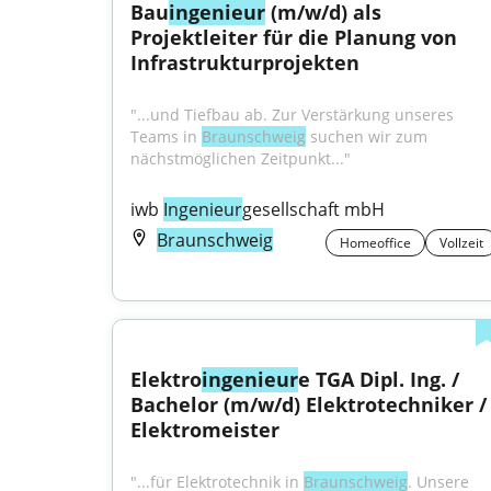
Bau
ingenieur
 (m/w/d) als 
Projektleiter für die Planung von 
Infrastrukturprojekten
"...und Tiefbau ab. Zur Verstärkung unseres 
Teams in 
Braunschweig
 suchen wir zum 
nächstmöglichen Zeitpunkt..."
iwb 
Ingenieur
gesellschaft mbH
Braunschweig
Homeoffice
Vollzeit
Elektro
ingenieur
e TGA Dipl. Ing. / 
Bachelor (m/w/d) Elektrotechniker / 
Elektromeister
"...für Elektrotechnik in 
Braunschweig
. Unsere 