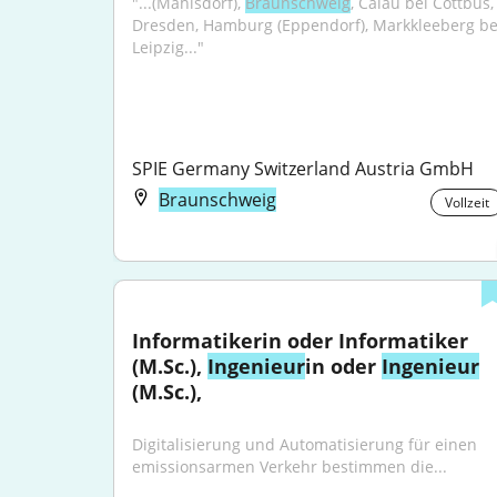
"...(Mahlsdorf), 
Braunschweig
, Calau bei Cottbus, 
Dresden, Hamburg (Eppendorf), Markkleeberg bei
Leipzig..."
SPIE Germany Switzerland Austria GmbH
Braunschweig
Vollzeit
Informatikerin oder Informatiker 
(M.Sc.), 
Ingenieur
in oder 
Ingenieur
(M.Sc.),
Digitalisierung und Automatisierung für einen 
emissionsarmen Verkehr bestimmen die...