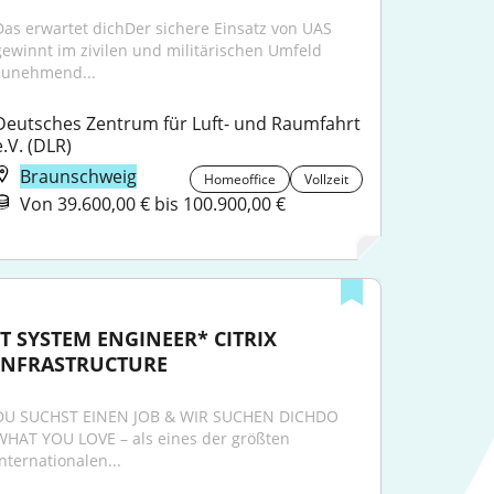
Das erwartet dichDer sichere Einsatz von UAS 
gewinnt im zivilen und militärischen Umfeld 
zunehmend...
Deutsches Zentrum für Luft- und Raumfahrt 
e.V. (DLR)
Braunschweig
Homeoffice
Vollzeit
Von 39.600,00 € bis 100.900,00 €
IT SYSTEM ENGINEER* CITRIX 
INFRASTRUCTURE
DU SUCHST EINEN JOB & WIR SUCHEN DICHDO 
WHAT YOU LOVE – als eines der größten 
internationalen...