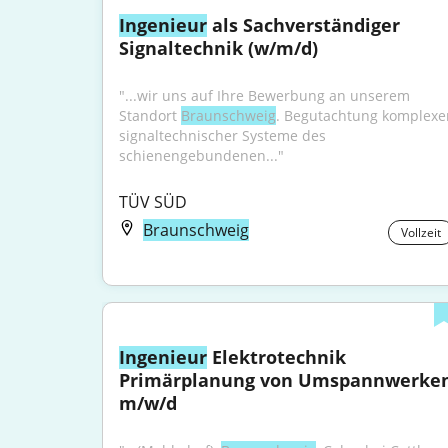
Ingenieur
 als Sachverständiger 
Signaltechnik (w/m/d)
"...wir uns auf Ihre Bewerbung an unserem 
Standort 
Braunschweig
. Begutachtung komplexer
signaltechnischer Systeme des 
schienengebundenen..."
TÜV SÜD
Braunschweig
Vollzeit
Ingenieur
 Elektrotechnik 
Primärplanung von Umspannwerken
m/w/d