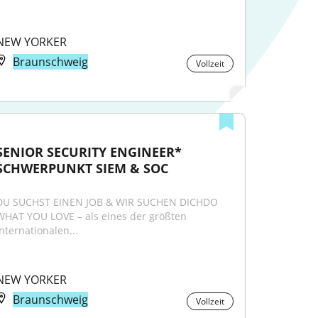
NEW YORKER
Braunschweig
Vollzeit
SENIOR SECURITY ENGINEER* 
SCHWERPUNKT SIEM & SOC
DU SUCHST EINEN JOB & WIR SUCHEN DICHDO 
WHAT YOU LOVE – als eines der größten 
internationalen...
NEW YORKER
Braunschweig
Vollzeit