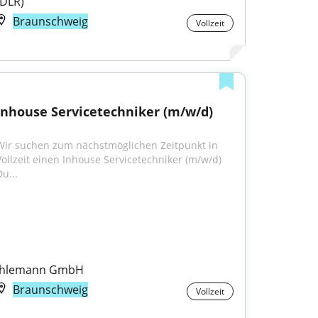
(DLR)
Braunschweig
Vollzeit
Inhouse Servicetechniker (m/w/d)
Wir suchen zum nächstmöglichen Zeitpunkt in 
Vollzeit einen Inhouse Servicetechniker (m/w/d) 
u...
Ihlemann GmbH
Braunschweig
Vollzeit