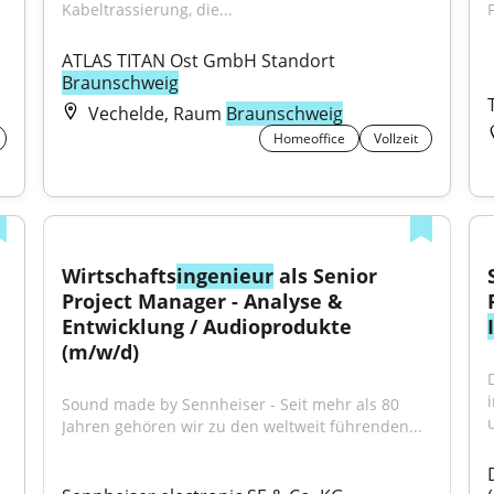
Kabeltrassierung, die...
ATLAS TITAN Ost GmbH Standort 
Braunschweig
Vechelde, Raum
Braunschweig
Homeoffice
Vollzeit
Wirtschafts
ingenieur
 als Senior 
Project Manager - Analyse & 
Entwicklung / Audioprodukte 
(m/w/d)
Sound made by Sennheiser - Seit mehr als 80 
Jahren gehören wir zu den weltweit führenden...