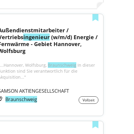
Außendienstmitarbeiter / 
Vertriebs
ingenieur
 (w/m/d) Energie / 
Fernwärme - Gebiet Hannover, 
Wolfsburg
"...Hannover, Wolfsburg, 
Braunschweig
 In dieser 
Funktion sind Sie verantwortlich für die 
kquisition..."
SAMSON AKTIENGESELLSCHAFT
Braunschweig
Vollzeit