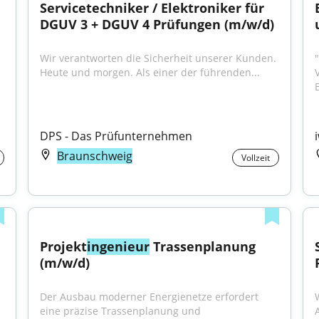
Servicetechniker / Elektroniker für 
DGUV 3 + DGUV 4 Prüfungen (m/w/d)
Wir verantworten die Sicherheit unserer Kunden. 
Heute und morgen. Als einer der führenden...
DPS - Das Prüfunternehmen
Braunschweig
Vollzeit
Projekt
ingenieur
 Trassenplanung 
(m/w/d)
Der Ausbau moderner Energienetze erfordert 
eine präzise Trassenplanung und 