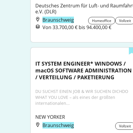
Deutsches Zentrum für Luft- und Raumfahrt
e.V. (DLR)
Braunschweig
Homeoffice
Vollzeit
Von 33.700,00 € bis 94.400,00 €
IT SYSTEM ENGINEER* WINDOWS / 
macOS SOFTWARE ADMINISTRATION 
/ VERTEILUNG / PAKETIERUNG
DU SUCHST EINEN JOB & WIR SUCHEN DICHDO 
WHAT YOU LOVE – als eines der größten 
internationalen...
NEW YORKER
Braunschweig
Vollzeit