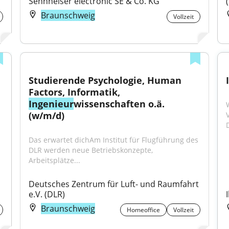
Sennheiser electronic SE & Co. KG
Braunschweig
Vollzeit
Studierende Psychologie, Human 
Factors, Informatik, 
Ingenieur
wissenschaften o.ä. 
(w/m/d)
D
Das erwartet dichAm Institut für Flugführung des 
DLR werden neue Betriebskonzepte, 
Arbeitsplätze...
Deutsches Zentrum für Luft- und Raumfahrt 
e.V. (DLR)
Braunschweig
Homeoffice
Vollzeit