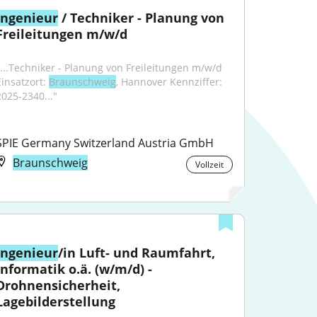
Ingenieur
 / Techniker - Planung von 
Freileitungen m/w/d
"...Techniker - Planung von Freileitungen m/w/d 
insatzort: 
Braunschweig
, Hannover Kennziffer: 
2025-2340..."
SPIE Germany Switzerland Austria GmbH
Braunschweig
Vollzeit
Ingenieur
/in Luft- und Raumfahrt, 
Informatik o.ä. (w/m/d) - 
Drohnensicherheit, 
Lagebilderstellung