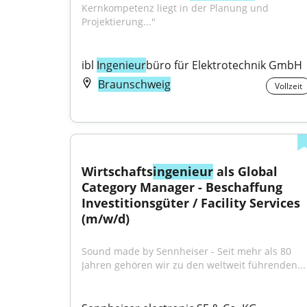
Kernkompetenz liegt in der Planung und 
Projektierung..."
ibl 
Ingenieur
büro für Elektrotechnik GmbH
Braunschweig
Vollzeit
Wirtschafts
ingenieur
 als Global 
Category Manager - Beschaffung 
Investitionsgüter / Facility Services 
(m/w/d)
Sound made by Sennheiser - Seit mehr als 80 
Jahren gehören wir zu den weltweit führenden...