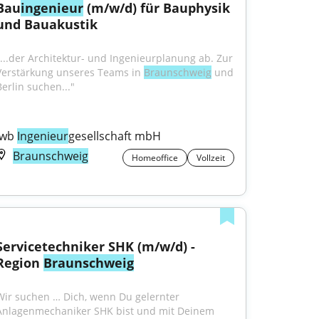
Bau
ingenieur
 (m/w/d) für Bauphysik 
und Bauakustik
"...der Architektur- und Ingenieurplanung ab. Zur 
Verstärkung unseres Teams in 
Braunschweig
 und 
Berlin suchen..."
iwb 
Ingenieur
gesellschaft mbH
Braunschweig
Homeoffice
Vollzeit
Servicetechniker SHK (m/w/d) - 
Region 
Braunschweig
Wir suchen … Dich, wenn Du gelernter 
Anlagenmechaniker SHK bist und mit Deinem 