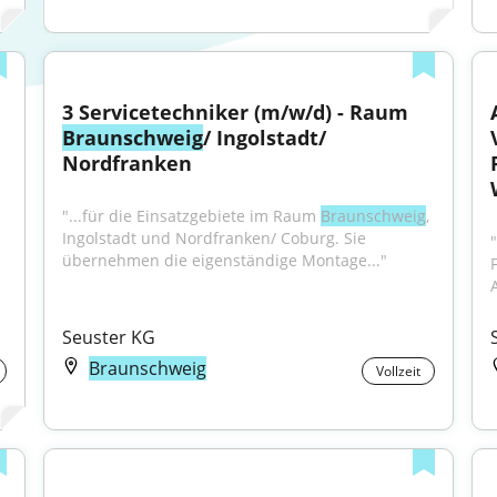
3 Servicetechniker (m/w/d) - Raum 
Braunschweig
/ Ingolstadt/ 
Nordfranken
"...für die Einsatzgebiete im Raum 
Braunschweig
, 
Ingolstadt und Nordfranken/ Coburg. Sie 
übernehmen die eigenständige Montage..."
A
Seuster KG
Braunschweig
Vollzeit