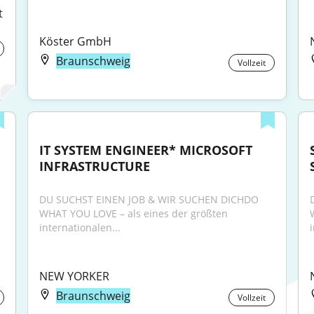
 
Köster GmbH
Braunschweig
Vollzeit
IT SYSTEM ENGINEER* MICROSOFT 
INFRASTRUCTURE
DU SUCHST EINEN JOB & WIR SUCHEN DICHDO 
WHAT YOU LOVE – als eines der größten 
internationalen...
NEW YORKER
Braunschweig
Vollzeit