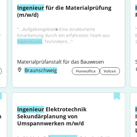
Ingenieur
 für die Materialprüfung 
(m/w/d)
"...Aufgabengebiet■ Eine strukturierte 
 
Einarbeitung durch ein erfahrenes Team aus 
E
Ingenieuren
, Technikern..."
Materialprüfanstalt für das Bauwesen
Braunschweig
Homeoffice
Vollzeit
Ingenieur
 Elektrotechnik 
 
Sekundärplanung von 
Umspannwerken m/w/d