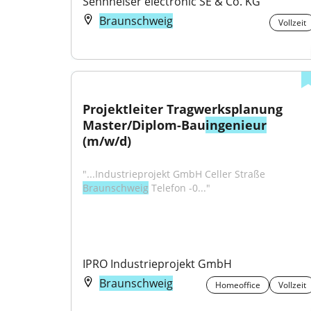
Sennheiser electronic SE & Co. KG
Braunschweig
Vollzeit
Projektleiter Tragwerksplanung 
Master/Diplom-Bau
ingenieur
(m/w/d)
"...Industrieprojekt GmbH Celler Straße 
Braunschweig
 Telefon -0..."
IPRO Industrieprojekt GmbH
Braunschweig
Homeoffice
Vollzeit