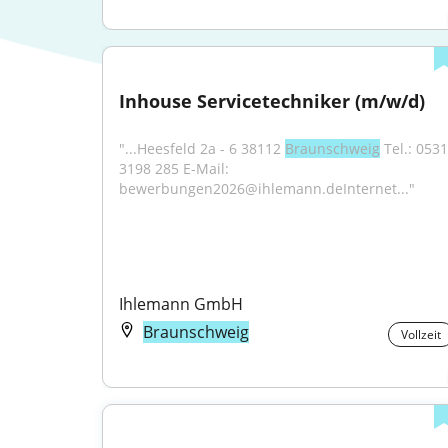
Inhouse Servicetechniker (m/w/d)
"...Heesfeld 2a - 6 38112 
Braunschweig
 Tel.: 0531 
3198 285 E-Mail: 
bewerbungen2026@ihlemann.deInternet..."
Ihlemann GmbH
Braunschweig
Vollzeit