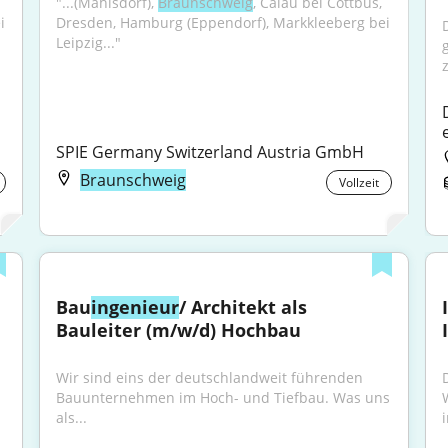
"...(Mahlsdorf), 
Braunschweig
, Calau bei Cottbus, 
 
Dresden, Hamburg (Eppendorf), Markkleeberg bei 
Leipzig..."
SPIE Germany Switzerland Austria GmbH
Braunschweig
Vollzeit
Bau
ingenieur
/ Architekt als 
Bauleiter (m/w/d) Hochbau
Wir sind eins der deutschlandweit führenden 
Bauunternehmen im Hoch- und Tiefbau. Was uns 
als...