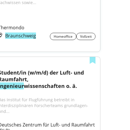
Fachwissen sowie...
Thermondo
Braunschweig
Homeoffice
Vollzeit
Student/in (w/m/d) der Luft- und 
Raumfahrt, 
Ingenieur
wissenschaften o. ä.
Das Institut für Flugführung betreibt in 
interdisziplinären Forscherteams grundlagen- 
und...
Deutsches Zentrum für Luft- und Raumfahrt 