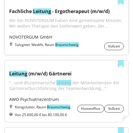
Fachliche 
Leitung
 - Ergotherapeut (m/w/d)
Wir bei NOVOTERGUM haben eine gemeinsame Mission: 
Wir wollen Therapie den Stellenwert geben, der...
NOVOTERGUM GmbH
Salzgitter Medifit, Raum
Braunschweig
Vollzeit
Leitung
 (m/w/d) Gärtnerei
"...und disziplinarische 
Leitung
 der Mitarbeitenden der 
GärtnereiDurchführung der Teamentwicklung..."
AWO Psychiatriezentrum
Königslutter, Raum
Braunschweig
Homeoffice
Vollzeit
Von 25.600,00 € bis 80.100,00 €