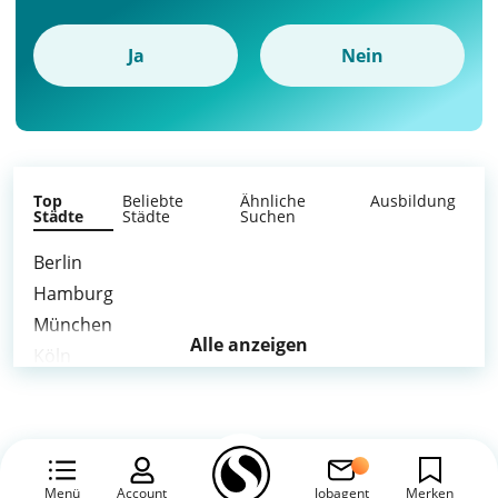
Ja
Nein
Top
Beliebte
Ähnliche
Ausbildung
Städte
Städte
Suchen
Berlin
Hamburg
München
Alle anzeigen
Köln
Frankfurt am Main
Stuttgart
Düsseldorf
Leipzig
Menü
Account
Jobagent
Merken