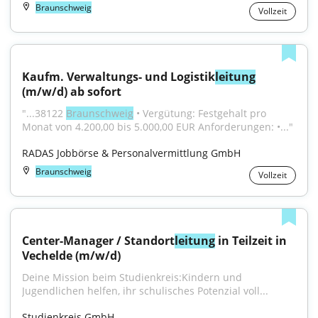
Braunschweig
Vollzeit
Kaufm. Verwaltungs- und Logistik
leitung
(m/w/d) ab sofort
"...38122 
Braunschweig
 • Vergütung: Festgehalt pro 
Monat von 4.200,00 bis 5.000,00 EUR Anforderungen: •..."
RADAS Jobbörse & Personalvermittlung GmbH
Braunschweig
Vollzeit
Center-Manager / Standort
leitung
 in Teilzeit in 
Vechelde (m/w/d)
Deine Mission beim Studienkreis:Kindern und 
Jugendlichen helfen, ihr schulisches Potenzial voll...
Studienkreis GmbH