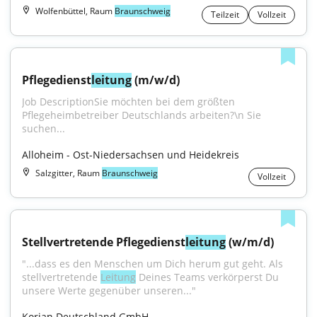
Wolfenbüttel, Raum
Braunschweig
Teilzeit
Vollzeit
Pflegedienst
leitung
 (m/w/d)
Job DescriptionSie möchten bei dem größten 
Pflegeheimbetreiber Deutschlands arbeiten?\n Sie 
suchen...
Alloheim - Ost-Niedersachsen und Heidekreis
Salzgitter, Raum
Braunschweig
Vollzeit
Stellvertretende Pflegedienst
leitung
 (w/m/d)
"...dass es den Menschen um Dich herum gut geht. Als 
stellvertretende 
Leitung
 Deines Teams verkörperst Du 
unsere Werte gegenüber unseren..."
Korian Deutschland GmbH