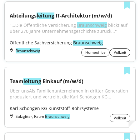
Abteilungs
leitung
 IT-Architektur (m/w/d)
"...Die Öffentliche Versicherung 
Braunschweig
 blickt auf 
über 270 Jahre Unternehmensgeschichte zurück..."
Öffentliche Sachversicherung 
Braunschweig
Braunschweig
Homeoffice
Vollzeit
Team
leitung
 Einkauf (m/w/d)
Über unsAls Familienunternehmen in dritter Generation 
produziert und vertreibt die Karl Schöngen KG...
Karl Schöngen KG Kunststoff-Rohrsysteme
Salzgitter, Raum
Braunschweig
Vollzeit