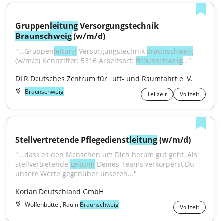
Gruppen
leitung
 Versorgungstechnik 
Braunschweig
 (w/m/d)
"...Gruppen­
leitung
 Versorgungs­technik 
Braunschweig
(w/m/d) Kennziffer: 5316 Arbeits­ort: 
Braunschweig
..."
DLR Deutsches Zentrum für Luft- und Raumfahrt e. V.
Braunschweig
Teilzeit
Vollzeit
Stellvertretende Pflegedienst
leitung
 (w/m/d)
"...dass es den Menschen um Dich herum gut geht. Als 
stellvertretende 
Leitung
 Deines Teams verkörperst Du 
unsere Werte gegenüber unseren..."
Korian Deutschland GmbH
Wolfenbüttel, Raum
Braunschweig
Vollzeit