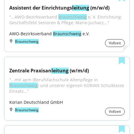
Assistent der Einrichtungs
leitung
 (m/w/d)
"...AWO-Bezirksverband 
Braunschweig
 e. V. Einrichtung: 
Geschäftsfeld Senioren & Pflege, Marie-Juchacz..."
AWO-Bezirksverband 
Braunschweig
 e.V.
Braunschweig
Vollzeit
Zentrale Praxisan
leitung
 (w/m/d)
"...mit apm (Berufsfachschule Altenpflege in 
Braunschweig
) und unserer eigenen KORIAN Schulklasse 
Einsatz..."
Korian Deutschland GmbH
Braunschweig
Vollzeit