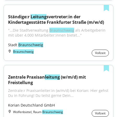
Ständige:r 
Leitung
svertreter:in der 
Kindertagesstätte Frankfurter Straße (m/w/d)
"...Die Stadtverwaltung 
Braunschweig
 als Arbeitgeberin 
mit über 4.000 Mitarbeiter:innen bietet..."
Stadt 
Braunschweig
Braunschweig
Vollzeit
Zentrale Praxisan
leitung
 (w/m/d) mit 
Freistellung
Zentrale:r Praxisanleiter:in (w/m/d) bei Korian: Hier gehst 
Du in Führung! Du teilst gerne Dein...
Korian Deutschland GmbH
Wolfenbüttel, Raum
Braunschweig
Vollzeit