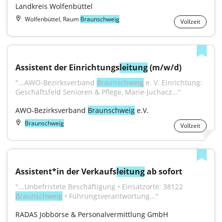
Landkreis Wolfenbüttel
Wolfenbüttel, Raum
Braunschweig
Vollzeit
Assistent der Einrichtungs
leitung
 (m/w/d)
"...AWO-Bezirksverband 
Braunschweig
 e. V. Einrichtung: 
Geschäftsfeld Senioren & Pflege, Marie-Juchacz..."
AWO-Bezirksverband 
Braunschweig
 e.V.
Braunschweig
Vollzeit
Assistent*in der Verkaufs
leitung
 ab sofort
"...Unbefristete Beschäftigung • Einsatzorte: 38122 
Braunschweig
 • Führungsverantwortung..."
RADAS Jobbörse & Personalvermittlung GmbH