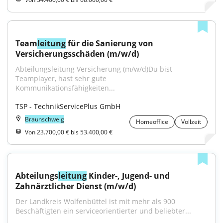
Team
leitung
 für die Sanierung von 
Versicherungsschäden (m/w/d)
Abteilungsleitung Versicherung (m/w/d)Du bist 
Teamplayer, hast sehr gute 
Kommunikationsfähigkeiten...
TSP - TechnikServicePlus GmbH
Braunschweig
Homeoffice
Vollzeit
Von 23.700,00 € bis 53.400,00 €
Abteilungs
leitung
 Kinder-, Jugend- und 
Zahnärztlicher Dienst (m/w/d)
Der Landkreis Wolfenbüttel ist mit mehr als 900 
Beschäftigten ein serviceorientierter und beliebter...