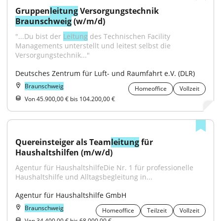
Gruppen
leitung
 Versorgungstechnik 
Braunschweig
 (w/m/d)
"...Du bist der 
Leitung
 des Technischen Facility 
Managements unterstellt und leitest selbst die 
Versorgungstechnik..."
Deutsches Zentrum für Luft- und Raumfahrt e.V. (DLR)
Braunschweig
Homeoffice
Vollzeit
Von 45.900,00 € bis 104.200,00 €
Quereinsteiger als Team
leitung
 für 
Haushaltshilfen (m/w/d)
Agentur für HaushaltshilfeDie Nr. 1 für professionelle 
Haushaltshilfe und Alltagsbegleitung in...
Agentur für Haushaltshilfe GmbH
Braunschweig
Homeoffice
Teilzeit
Vollzeit
Von 34.400,00 € bis 68.000,00 €