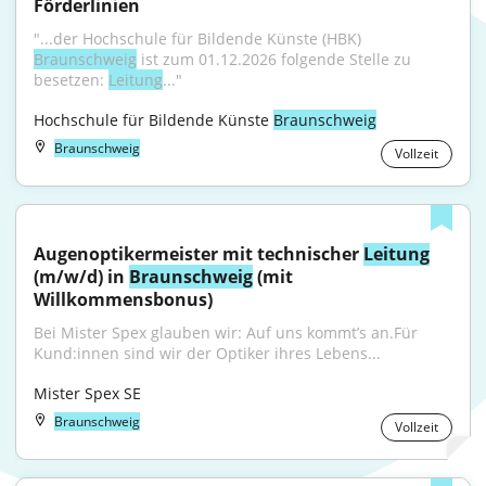
Förderlinien
"...der Hochschule für Bildende Künste (HBK) 
Braunschweig
 ist zum 01.12.2026 folgende Stelle zu 
besetzen: 
Leitung
..."
Hochschule für Bildende Künste 
Braunschweig
Braunschweig
Vollzeit
Augenoptikermeister mit technischer 
Leitung
(m/w/d) in 
Braunschweig
 (mit 
Willkommensbonus)
Bei Mister Spex glauben wir: Auf uns kommt’s an.Für 
Kund:innen sind wir der Optiker ihres Lebens...
Mister Spex SE
Braunschweig
Vollzeit