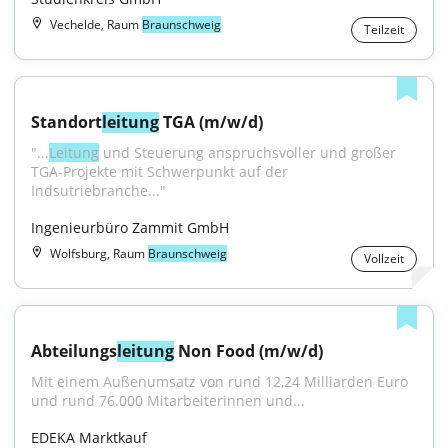
Vechelde, Raum
Braunschweig
Teilzeit
Standort
leitung
 TGA (m/w/d)
"...
Leitung
 und Steuerung anspruchsvoller und großer 
TGA-Projekte mit Schwerpunkt auf der 
Indsutriebranche..."
Ingenieurbüro Zammit GmbH
Wolfsburg, Raum
Braunschweig
Vollzeit
Abteilungs
leitung
 Non Food (m/w/d)
Mit einem Außenumsatz von rund 12,24 Milliarden Euro 
und rund 76.000 Mitarbeiterinnen und...
EDEKA Marktkauf