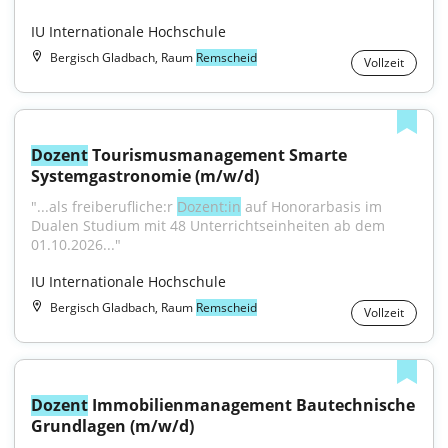
IU Internationale Hochschule
Bergisch Gladbach, Raum
Remscheid
Vollzeit
Dozent
 Tourismusmanagement Smarte 
Systemgastronomie (m/w/d)
"...als freiberufliche:r 
Dozent:in
 auf Honorarbasis im 
Dualen Studium mit 48 Unterrichtseinheiten ab dem 
01.10.2026..."
IU Internationale Hochschule
Bergisch Gladbach, Raum
Remscheid
Vollzeit
Dozent
 Immobilienmanagement Bautechnische 
Grundlagen (m/w/d)