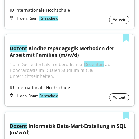
IU Internationale Hochschule
Hilden, Raum
Remscheid
Vollzeit
Dozent
 Kindheitspädagogik Methoden der 
Arbeit mit Familien (m/w/d)
"...in Düsseldorf als freiberufliche:r 
Dozent:in
 auf 
Honorarbasis im Dualen Studium mit 36 
Unterrichtseinheiten..."
IU Internationale Hochschule
Hilden, Raum
Remscheid
Vollzeit
Dozent
 Informatik Data-Mart-Erstellung in SQL 
(m/w/d)