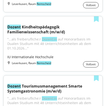
Leverkusen, Raum
Remscheid
Vollzeit
Dozent
 Kindheitspädagogik 
Familienwissenschaft (m/w/d)
"...als freiberufliche:r 
Dozent:in
 auf Honorarbasis im 
Dualen Studium mit 48 Unterrichtseinheiten ab dem 
01.10.2026..."
IU Internationale Hochschule
Leverkusen, Raum
Remscheid
Vollzeit
Dozent
 Tourismusmanagement Smarte 
Systemgastronomie (m/w/d)
"...als freiberufliche:r 
Dozent:in
 auf Honorarbasis im 
Dualen Studium mit 48 Unterrichtseinheiten ab dem 