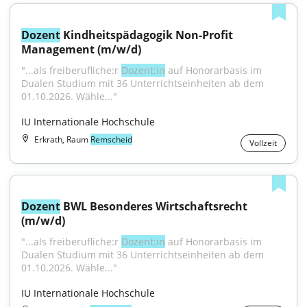
Dozent
 Kindheitspädagogik Non-Profit 
Management (m/w/d)
"...als freiberufliche:r 
Dozent:in
 auf Honorarbasis im 
Dualen Studium mit 36 Unterrichtseinheiten ab dem 
01.10.2026. Wähle..."
IU Internationale Hochschule
Erkrath, Raum
Remscheid
Vollzeit
Dozent
 BWL Besonderes Wirtschaftsrecht 
(m/w/d)
"...als freiberufliche:r 
Dozent:in
 auf Honorarbasis im 
Dualen Studium mit 36 Unterrichtseinheiten ab dem 
01.10.2026. Wähle..."
IU Internationale Hochschule