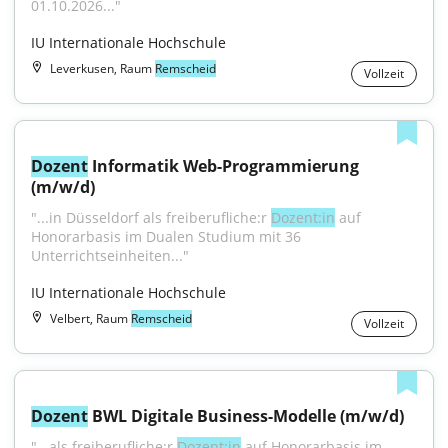
01.10.2026..."
IU Internationale Hochschule
Leverkusen, Raum
Remscheid
Vollzeit
Dozent
 Informatik Web-Programmierung 
(m/w/d)
"...in Düsseldorf als freiberufliche:r 
Dozent:in
 auf 
Honorarbasis im Dualen Studium mit 36 
Unterrichtseinheiten..."
IU Internationale Hochschule
Velbert, Raum
Remscheid
Vollzeit
Dozent
 BWL Digitale Business-Modelle (m/w/d)
"...als freiberufliche:r 
Dozent:in
 auf Honorarbasis im 