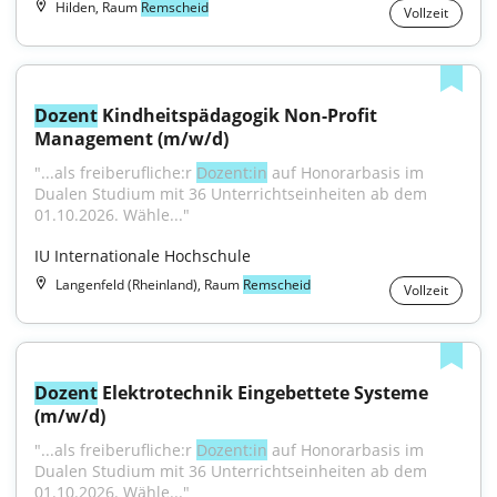
Hilden, Raum
Remscheid
Vollzeit
Dozent
 Kindheitspädagogik Non-Profit 
Management (m/w/d)
"...als freiberufliche:r 
Dozent:in
 auf Honorarbasis im 
Dualen Studium mit 36 Unterrichtseinheiten ab dem 
01.10.2026. Wähle..."
IU Internationale Hochschule
Langenfeld (Rheinland), Raum
Remscheid
Vollzeit
Dozent
 Elektrotechnik Eingebettete Systeme 
(m/w/d)
"...als freiberufliche:r 
Dozent:in
 auf Honorarbasis im 
Dualen Studium mit 36 Unterrichtseinheiten ab dem 
01.10.2026. Wähle..."