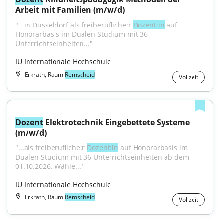
Arbeit mit Familien (m/w/d)
"...in Düsseldorf als freiberufliche:r 
Dozent:in
 auf 
Honorarbasis im Dualen Studium mit 36 
Unterrichtseinheiten..."
IU Internationale Hochschule
Erkrath, Raum
Remscheid
Vollzeit
Dozent
 Elektrotechnik Eingebettete Systeme 
(m/w/d)
"...als freiberufliche:r 
Dozent:in
 auf Honorarbasis im 
Dualen Studium mit 36 Unterrichtseinheiten ab dem 
01.10.2026. Wähle..."
IU Internationale Hochschule
Erkrath, Raum
Remscheid
Vollzeit