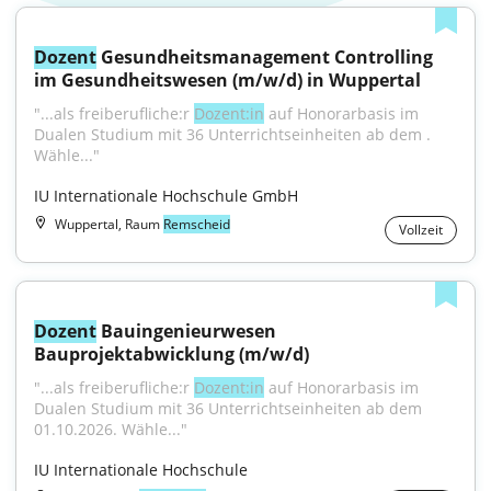
Dozent
 Gesundheitsmanagement Controlling 
im Gesundheitswesen (m/w/d) in Wuppertal
"...als freiberufliche:r 
Dozent:in
 auf Honorarbasis im 
Dualen Studium mit 36 Unterrichtseinheiten ab dem . 
Wähle..."
IU Internationale Hochschule GmbH
Wuppertal, Raum
Remscheid
Vollzeit
Dozent
 Bauingenieurwesen 
Bauprojektabwicklung (m/w/d)
"...als freiberufliche:r 
Dozent:in
 auf Honorarbasis im 
Dualen Studium mit 36 Unterrichtseinheiten ab dem 
01.10.2026. Wähle..."
IU Internationale Hochschule