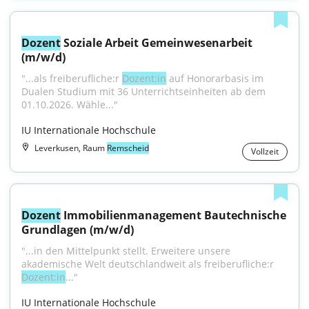
Dozent
 Soziale Arbeit Gemeinwesenarbeit 
(m/w/d)
"...als freiberufliche:r 
Dozent:in
 auf Honorarbasis im 
Dualen Studium mit 36 Unterrichtseinheiten ab dem 
01.10.2026. Wähle..."
IU Internationale Hochschule
Leverkusen, Raum
Remscheid
Vollzeit
Dozent
 Immobilienmanagement Bautechnische 
Grundlagen (m/w/d)
"...in den Mittelpunkt stellt. Erweitere unsere 
akademische Welt deutschlandweit als freiberufliche:r 
Dozent:in
..."
IU Internationale Hochschule