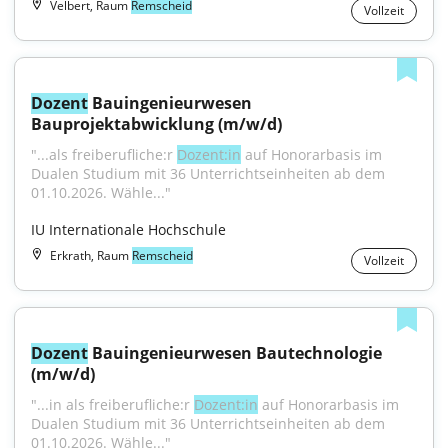
Velbert, Raum
Remscheid
Vollzeit
Dozent
 Bauingenieurwesen 
Bauprojektabwicklung (m/w/d)
"...als freiberufliche:r 
Dozent:in
 auf Honorarbasis im 
Dualen Studium mit 36 Unterrichtseinheiten ab dem 
01.10.2026. Wähle..."
IU Internationale Hochschule
Erkrath, Raum
Remscheid
Vollzeit
Dozent
 Bauingenieurwesen Bautechnologie 
(m/w/d)
"...in als freiberufliche:r 
Dozent:in
 auf Honorarbasis im 
Dualen Studium mit 36 Unterrichtseinheiten ab dem 
01.10.2026. Wähle..."