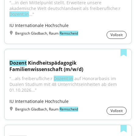
"...in den Mittelpunkt stellt. Erweitere unsere 
akademische Welt deutschlandweit als freiberufliche:r 
Dozent:in
..."
IU Internationale Hochschule
Bergisch Gladbach, Raum
Remscheid
Vollzeit
Dozent
 Kindheitspädagogik 
Familienwissenschaft (m/w/d)
"...als freiberufliche:r 
Dozent:in
 auf Honorarbasis im 
Dualen Studium mit 48 Unterrichtseinheiten ab dem 
01.10.2026..."
IU Internationale Hochschule
Bergisch Gladbach, Raum
Remscheid
Vollzeit