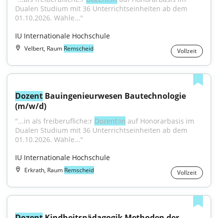
Dualen Studium mit 36 Unterrichtseinheiten ab dem 
01.10.2026. Wähle..."
IU Internationale Hochschule
Velbert, Raum
Remscheid
Vollzeit
Dozent
 Bauingenieurwesen Bautechnologie 
(m/w/d)
"...in als freiberufliche:r 
Dozent:in
 auf Honorarbasis im 
Dualen Studium mit 36 Unterrichtseinheiten ab dem 
01.10.2026. Wähle..."
IU Internationale Hochschule
Erkrath, Raum
Remscheid
Vollzeit
Dozent
 Kindheitspädagogik Methoden der 