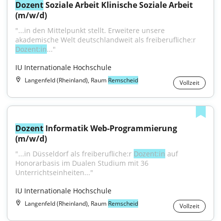
Dozent
 Soziale Arbeit Klinische Soziale Arbeit 
(m/w/d)
"...in den Mittelpunkt stellt. Erweitere unsere 
akademische Welt deutschlandweit als freiberufliche:r 
Dozent:in
..."
IU Internationale Hochschule
Langenfeld (Rheinland), Raum
Remscheid
Vollzeit
Dozent
 Informatik Web-Programmierung 
(m/w/d)
"...in Düsseldorf als freiberufliche:r 
Dozent:in
 auf 
Honorarbasis im Dualen Studium mit 36 
Unterrichtseinheiten..."
IU Internationale Hochschule
Langenfeld (Rheinland), Raum
Remscheid
Vollzeit