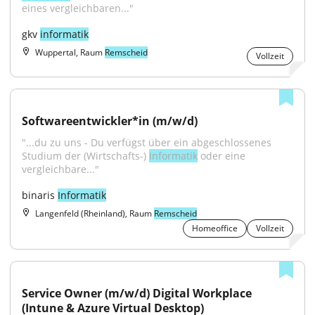
eines vergleichbaren..."
gkv 
informatik
Wuppertal, Raum
Remscheid
Vollzeit
Softwareentwickler*in (m/w/d)
"...du zu uns - Du verfügst über ein abgeschlossenes 
Studium der (Wirtschafts-) 
Informatik
 oder eine 
vergleichbare..."
binaris 
Informatik
Langenfeld (Rheinland), Raum
Remscheid
Homeoffice
Vollzeit
Service Owner (m/w/d) Digital Workplace 
(Intune & Azure Virtual Desktop)