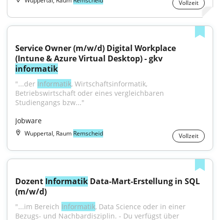
Wuppertal, Raum
Remscheid
Vollzeit
Service Owner (m/w/d) Digital Workplace 
(Intune & Azure Virtual Desktop) - gkv 
informatik
"...der 
Informatik
, Wirtschaftsinformatik, 
Betriebswirtschaft oder eines vergleichbaren 
Studiengangs bzw..."
Jobware
Wuppertal, Raum
Remscheid
Vollzeit
Dozent 
Informatik
 Data-Mart-Erstellung in SQL 
(m/w/d)
"...im Bereich 
Informatik
, Data Science oder in einer 
Bezugs- und Nachbardisziplin. - Du verfügst über 