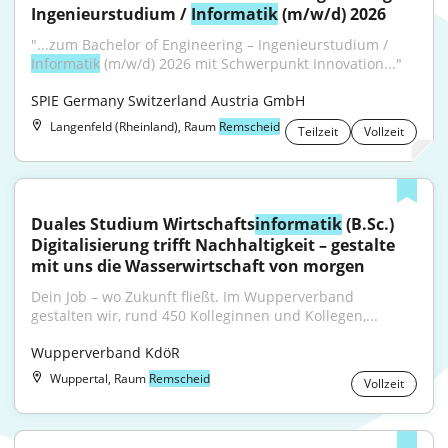
Ingenieurstudium / 
Informatik
 (m/w/d) 2026
"...zum Bachelor of Engineering – Ingenieurstudium / 
Informatik
 (m/w/d) 2026 mit Schwerpunkt Innovation..."
SPIE Germany Switzerland Austria GmbH
Langenfeld (Rheinland), Raum
Remscheid
Teilzeit
Vollzeit
Duales Studium Wirtschafts
informatik
 (B.Sc.) 
Digitalisierung trifft Nachhaltigkeit – gestalte 
mit uns die Wasserwirtschaft von morgen
Dein Job – wo Zukunft fließt. Im Wupperverband 
gestalten wir, rund 450 Kolleginnen und Kollegen,...
Wupperverband KdöR
Wuppertal, Raum
Remscheid
Vollzeit