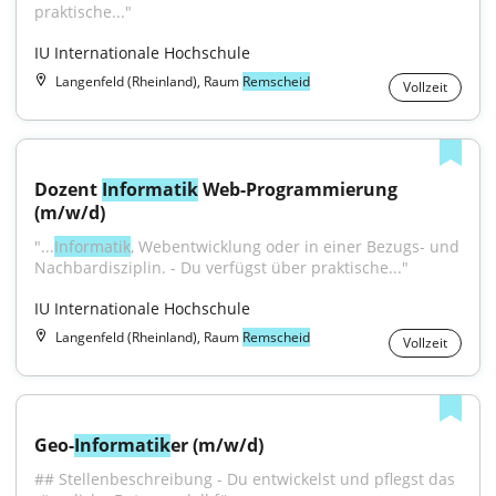
praktische..."
IU Internationale Hochschule
Langenfeld (Rheinland), Raum
Remscheid
Vollzeit
Dozent 
Informatik
 Web-Programmierung 
(m/w/d)
"...
Informatik
, Webentwicklung oder in einer Bezugs- und 
Nachbardisziplin. - Du verfügst über praktische..."
IU Internationale Hochschule
Langenfeld (Rheinland), Raum
Remscheid
Vollzeit
Geo-
Informatik
er (m/w/d)
## Stellenbeschreibung - Du entwickelst und pflegst das 