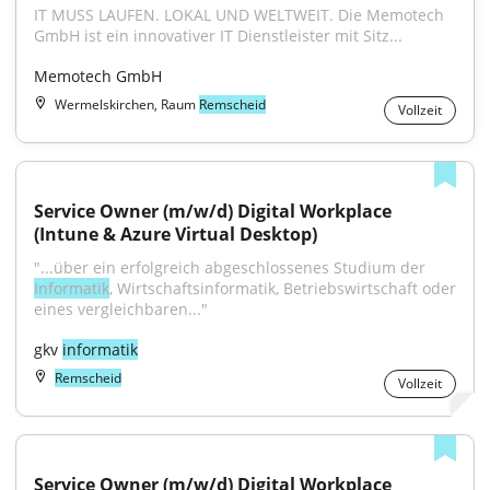
IT MUSS LAUFEN. LOKAL UND WELTWEIT. Die Memotech 
GmbH ist ein innovativer IT Dienstleister mit Sitz...
Memotech GmbH
Wermelskirchen, Raum
Remscheid
Vollzeit
Service Owner (m/w/d) Digital Workplace 
(Intune & Azure Virtual Desktop)
"...über ein erfolgreich abgeschlossenes Studium der 
Informatik
, Wirtschaftsinformatik, Betriebswirtschaft oder 
eines vergleichbaren..."
gkv 
informatik
Remscheid
Vollzeit
Service Owner (m/w/d) Digital Workplace 