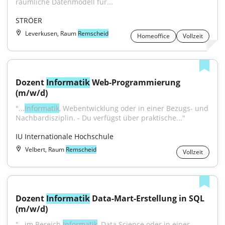
räumliche Datenmodell für...
STRÖER
Leverkusen, Raum
Remscheid
Homeoffice
Vollzeit
Dozent 
Informatik
 Web-Programmierung 
(m/w/d)
"...
Informatik
, Webentwicklung oder in einer Bezugs- und 
Nachbardisziplin. - Du verfügst über praktische..."
IU Internationale Hochschule
Velbert, Raum
Remscheid
Vollzeit
Dozent 
Informatik
 Data-Mart-Erstellung in SQL 
(m/w/d)
"...im Bereich 
Informatik
, Data Science oder in einer 