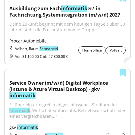
Ausbildung zum Fach
informatik
er/-in 
Fachrichtung Systemintegration (m/w/d) 2027
Deine Zukunft beginnt mit dem heutigen TagSeit über 30 
Jahren steht die Procar Automobile Gruppe...
Procar Automobile
Velbert, Raum
Remscheid
Homeoffice
Vollzeit
Von 31.100,00 € bis 57.800,00 €
Service Owner (m/w/d) Digital Workplace 
(Intune & Azure Virtual Desktop) - gkv 
informatik
"...über ein erfolgreich abgeschlossenes Studium der 
Informatik
, Wirtschaftsinformatik, Betriebswirtschaft oder 
eines vergleichbaren..."
gkv 
informatik