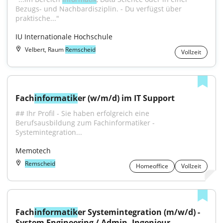
Bezugs- und Nachbardisziplin. - Du verfügst über 
praktische..."
IU Internationale Hochschule
Velbert, Raum
Remscheid
Vollzeit
Fach
informatik
er (w/m/d) im IT Support
## Ihr Profil - Sie haben erfolgreich eine 
Berufsausbildung zum Fachinformatiker -
Systemintegration...
Memotech
Remscheid
Homeoffice
Vollzeit
Fach
informatik
er Systemintegration (m/w/d) - 
System Engineering / Admin, Ingenieur