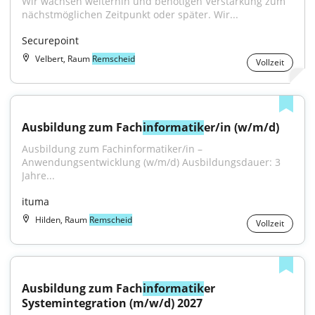
Wir wachsen weiterhin und benötigen Verstärkung zum 
nächstmöglichen Zeitpunkt oder später. Wir...
Securepoint
Velbert, Raum
Remscheid
Vollzeit
Ausbildung zum Fach
informatik
er/in (w/m/d)
Ausbildung zum Fachinformatiker/in – 
Anwendungsentwicklung (w/m/d) Ausbildungsdauer: 3 
Jahre...
ituma
Hilden, Raum
Remscheid
Vollzeit
Ausbildung zum Fach
informatik
er 
Systemintegration (m/w/d) 2027