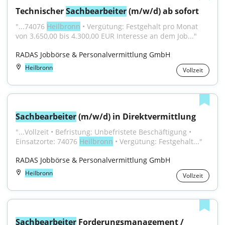
Technischer 
Sachbearbeiter
 (m/w/d) ab sofort
"...74076 
Heilbronn
 • Vergütung: Festgehalt pro Monat 
von 3.650,00 bis 4.300,00 EUR Interesse an dem Job..."
RADAS Jobbörse & Personalvermittlung GmbH
Heilbronn
Vollzeit
Sachbearbeiter
 (m/w/d) in Direktvermittlung
"...Vollzeit • Befristung: Unbefristete Beschäftigung • 
Einsatzorte: 74076 
Heilbronn
 • Vergütung: Festgehalt..."
RADAS Jobbörse & Personalvermittlung GmbH
Heilbronn
Vollzeit
Sachbearbeiter
 Forderungsmanagement / 