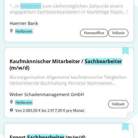
"...in 
Heilbronn
 zum nächstmöglichen Zeitpunkt eine/n 
engagierte/n Sachbearbearbeiter/-in Marktfolge Passiv..."
Hoerner Bank
Heilbronn
Homeoffice
Vollzeit
Kaufmännischer Mitarbeiter / 
Sachbearbeiter
(m/w/d)
Büroorganisation Allgemeine kaufmännische Tätigkeiten 
Vorbereitende Buchhaltung Personal Mahnwesen...
Weber Schadenmanagement GmbH
Heilbronn
Vollzeit
Von 2.083,00 € bis 2.917,00 € pro Monat
Export-
Sachbearbeiter
 (m/w/d)