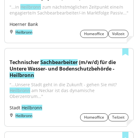
"...in 
Heilbronn
 zum nächstmöglichen Zeitpunkt eine/n 
engagierte/n Sachbearbearbeiter/-in Marktfolge Passiv..."
Hoerner Bank
Heilbronn
Homeoffice
Vollzeit
Technischer 
Sachbearbeiter
 (m/w/d) für die 
Untere Wasser- und Bodenschutzbehörde - 
Heilbronn
"...Unsere Stadt geht in die Zukunft - gehen Sie mit? 
Heilbronn
 am Neckar ist das dynamische 
Oberzentrum..."
Stadt 
Heilbronn
Heilbronn
Homeoffice
Teilzeit