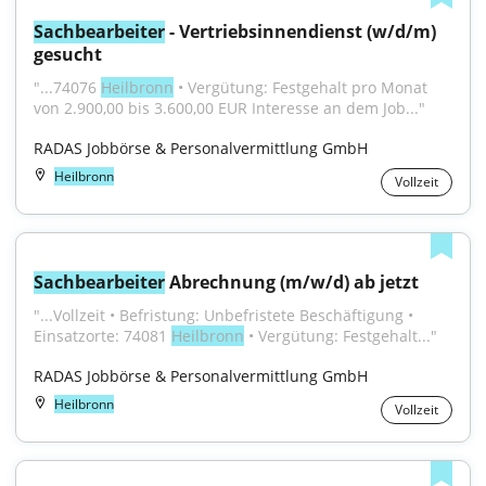
Sachbearbeiter
 - Vertriebsinnendienst (w/d/m) 
gesucht
"...74076 
Heilbronn
 • Vergütung: Festgehalt pro Monat 
von 2.900,00 bis 3.600,00 EUR Interesse an dem Job..."
RADAS Jobbörse & Personalvermittlung GmbH
Heilbronn
Vollzeit
Sachbearbeiter
 Abrechnung (m/w/d) ab jetzt
"...Vollzeit • Befristung: Unbefristete Beschäftigung • 
Einsatzorte: 74081 
Heilbronn
 • Vergütung: Festgehalt..."
RADAS Jobbörse & Personalvermittlung GmbH
Heilbronn
Vollzeit