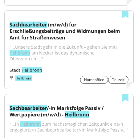
Sachbearbeiter
 (m/w/d) für 
Erschließungsbeiträge und Widmungen beim 
Amt für Straßenwesen
"...Unsere Stadt geht in die Zukunft – gehen Sie mit? 
Heilbronn
 am Neckar ist das dynamische 
Oberzentrum..."
Stadt 
Heilbronn
Heilbronn
Homeoffice
Teilzeit
Sachbearbeiter
/-in Marktfolge Passiv / 
Wertpapiere (m/w/d) - 
Heilbronn
"...in 
Heilbronn
 zum nächstmöglichen Zeitpunkt eine/n 
engagierte/n Sachbearbearbeiter/-in Marktfolge Passiv..."