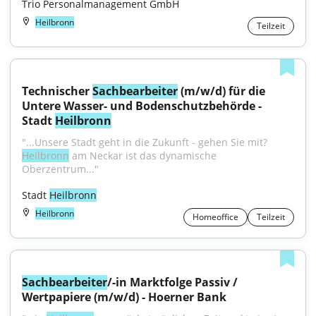
Trio Personalmanagement GmbH
Heilbronn
Teilzeit
Technischer 
Sachbearbeiter
 (m/w/d) für die 
Untere Wasser- und Bodenschutzbehörde - 
Stadt 
Heilbronn
"...Unsere Stadt geht in die Zukunft - gehen Sie mit? 
Heilbronn
 am Neckar ist das dynamische 
Oberzentrum..."
Stadt 
Heilbronn
Heilbronn
Homeoffice
Teilzeit
Sachbearbeiter
/-in Marktfolge Passiv / 
Wertpapiere (m/w/d) - Hoerner Bank