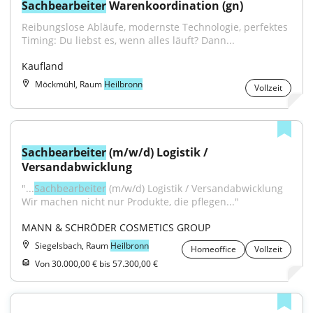
Sachbearbeiter
 Warenkoordination (gn)
Reibungslose Abläufe, modernste Technologie, perfektes 
Timing: Du liebst es, wenn alles läuft? Dann...
Kaufland
Möckmühl, Raum
Heilbronn
Vollzeit
Sachbearbeiter
 (m/w/d) Logistik / 
Versandabwicklung
"...
Sachbearbeiter
 (m/w/d) Logistik / Versandabwicklung 
Wir machen nicht nur Produkte, die pflegen..."
MANN & SCHRÖDER COSMETICS GROUP
Siegelsbach, Raum
Heilbronn
Homeoffice
Vollzeit
Von 30.000,00 € bis 57.300,00 €