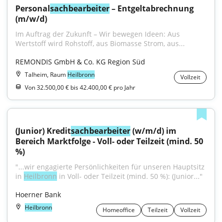
Personal
sachbearbeiter
 – Entgeltabrechnung 
(m/w/d)
Im Auftrag der Zukunft – Wir bewegen Ideen: Aus 
Wertstoff wird Rohstoff, aus Biomasse Strom, aus...
REMONDIS GmbH & Co. KG Region Süd
Talheim, Raum
Heilbronn
Vollzeit
Von 32.500,00 € bis 42.400,00 € pro Jahr
(Junior) Kredit
sachbearbeiter
 (w/m/d) im 
Bereich Marktfolge - Voll- oder Teilzeit (mind. 50 
%)
"...wir engagierte Persönlichkeiten für unseren Hauptsitz 
in 
Heilbronn
 in Voll- oder Teilzeit (mind. 50 %): (Junior..."
Hoerner Bank
Heilbronn
Homeoffice
Teilzeit
Vollzeit