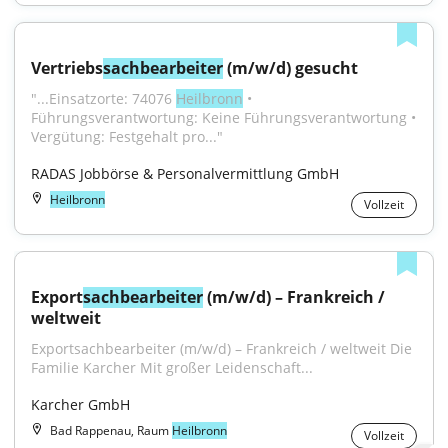
Vertriebs
sachbearbeiter
 (m/w/d) gesucht
"...Einsatzorte: 74076 
Heilbronn
 • 
Führungsverantwortung: Keine Führungsverantwortung • 
Vergütung: Festgehalt pro..."
RADAS Jobbörse & Personalvermittlung GmbH
Heilbronn
Vollzeit
Export
sachbearbeiter
 (m/w/d) – Frankreich / 
weltweit
Exportsachbearbeiter (m/w/d) – Frankreich / weltweit Die 
Familie Karcher Mit großer Leidenschaft...
Karcher GmbH
Bad Rappenau, Raum
Heilbronn
Vollzeit