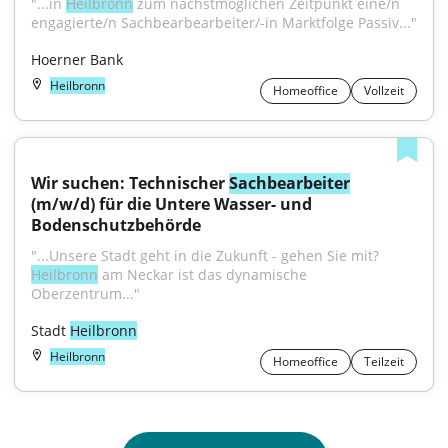
"...in 
Heilbronn
 zum nächstmöglichen Zeitpunkt eine/n 
engagierte/n Sachbearbearbeiter/-in Marktfolge Passiv..."
Hoerner Bank
Heilbronn
Homeoffice
Vollzeit
Wir suchen: Technischer 
Sachbearbeiter
(m/w/d) für die Untere Wasser- und 
Bodenschutzbehörde
"...Unsere Stadt geht in die Zukunft - gehen Sie mit? 
Heilbronn
 am Neckar ist das dynamische 
Oberzentrum..."
Stadt 
Heilbronn
Heilbronn
Homeoffice
Teilzeit