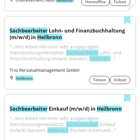
Untereisesheim, Raum
Heilbronn
Homeoffice
Teilzeit
Sachbearbeiter
 Lohn- und Finanzbuchhaltung 
(m/w/d) in 
Heilbronn
"...Ihre Arbeit mit einer sehr ausgeprägten 
Dienstleistungsmentalität. 
Sachbearbeiter
 Lohn- und 
Finanzbuchhaltung (m/w/d) Standort: 
Heilbronn
..."
Trio Personalmanagement GmbH
Heilbronn
Teilzeit
Vollzeit
Sachbearbeiter
 Einkauf (m/w/d) in 
Heilbronn
"...Ihre Arbeit mit einer sehr ausgeprägten 
Dienstleistungsmentalität. 
Sachbearbeiter
 Einkauf 
(m/w/d) Standort: 
Heilbronn
 (Neckar) Arbeitszeit..."