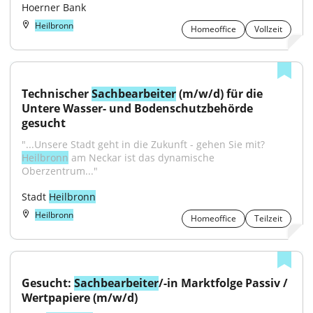
Hoerner Bank
Heilbronn
Homeoffice
Vollzeit
Technischer 
Sachbearbeiter
 (m/w/d) für die 
Untere Wasser- und Bodenschutzbehörde 
gesucht
"...Unsere Stadt geht in die Zukunft - gehen Sie mit? 
Heilbronn
 am Neckar ist das dynamische 
Oberzentrum..."
Stadt 
Heilbronn
Heilbronn
Homeoffice
Teilzeit
Gesucht: 
Sachbearbeiter
/-in Marktfolge Passiv / 
Wertpapiere (m/w/d)