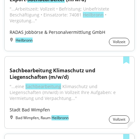
"...Arbeitszeit: Vollzeit • Befristung: Unbefristete 
Beschäftigung • Einsatzorte: 74081 
Heilbronn
 • 
Vergütung..."
RADAS Jobbörse & Personalvermittlung GmbH
Heilbronn
Vollzeit
Sachbearbeitung Klimaschutz und 
Liegenschaften (m/w/d)
"...eine 
Sachbearbeitung
 Klimaschutz und 
Liegenschaften (m/w/d) in Vollzeit Ihre Aufgaben: e 
Vermietung und Verpachtung..."
Stadt Bad Wimpfen
Bad Wimpfen, Raum
Heilbronn
Vollzeit