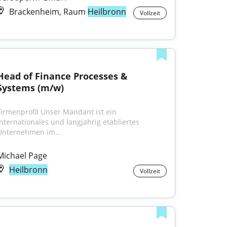
Brackenheim, Raum
Heilbronn
Vollzeit
Head of Finance Processes & 
Systems (m/w)
Firmenprofil Unser Mandant ist ein 
internationales und langjährig etabliertes 
Unternehmen im...
Michael Page
Heilbronn
Vollzeit