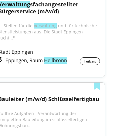
Verwaltung
sfachangestellter 
Bürgerservice (m/w/d)
...Stellen für die 
Verwaltung
 und für technische 
Dienstleistungen aus. Die Stadt Eppingen 
ucht..."
Stadt Eppingen
Eppingen, Raum
Heilbronn
Teilzeit
Bauleiter (m/w/d) Schlüsselfertigbau
## Ihre Aufgaben - Verantwortung der 
kompletten Bauleitung im schlüsselfertigen 
Wohnungsbau...