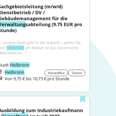
Sachgebietsleitung (m/w/d) 
Dienstbetrieb / DV / 
Gebäudemanagement für die 
Verwaltung
sabteilung (9.75 EUR pro 
Stunde)
"...Unsere Stadt geht in die Zukunft – gehen Sie 
mit? 
Heilbronn
 am Neckar ist das dynamische 
Oberzentrum..."
Stadt 
Heilbronn
Heilbronn
Homeoffice
Teilzeit
Von 9,75 € bis 10,73 € pro Stunde
Ausbildung zum Industriekaufmann 