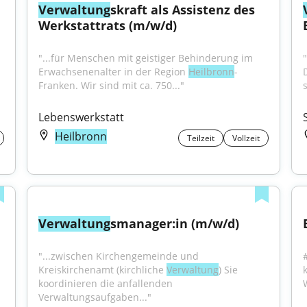
Verwaltung
skraft als Assistenz des 
Werkstattrats (m/w/d)
"...für Menschen mit geistiger Behinderung im 
"
Erwachsenenalter in der Region 
Heilbronn
-
Franken. Wir sind mit ca. 750..."
s
Lebenswerkstatt
Heilbronn
Teilzeit
Vollzeit
Verwaltung
smanager:in (m/w/d)
"...zwischen Kirchengemeinde und 
Kreiskirchenamt (kirchliche 
Verwaltung
) Sie 
 
koordinieren die anfallenden 
Verwaltungsaufgaben..."