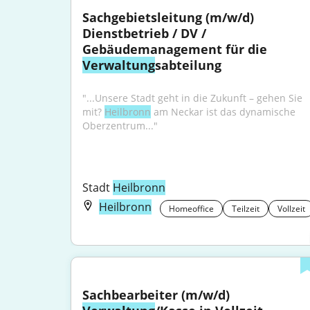
Sachgebietsleitung (m/w/d) 
Dienstbetrieb / DV / 
Gebäudemanagement für die 
Verwaltung
sabteilung
"...Unsere Stadt geht in die Zukunft – gehen Sie 
mit? 
Heilbronn
 am Neckar ist das dynamische 
Oberzentrum..."
Stadt 
Heilbronn
Heilbronn
Homeoffice
Teilzeit
Vollzeit
Sachbearbeiter (m/w/d) 