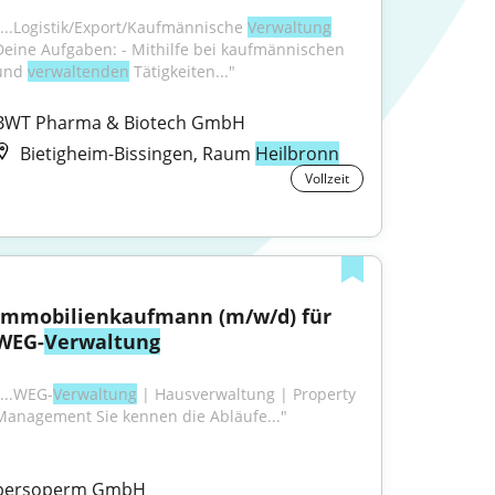
"...Logistik/Export/Kaufmännische 
Verwaltung
Deine Aufgaben: - Mithilfe bei kaufmännischen 
und 
verwaltenden
 Tätigkeiten..."
BWT Pharma & Biotech GmbH
Bietigheim-Bissingen, Raum
Heilbronn
Vollzeit
Immobilienkaufmann (m/w/d) für 
WEG-
Verwaltung
"...WEG-
Verwaltung
 | Hausverwaltung | Property 
Management Sie kennen die Abläufe..."
persoperm GmbH