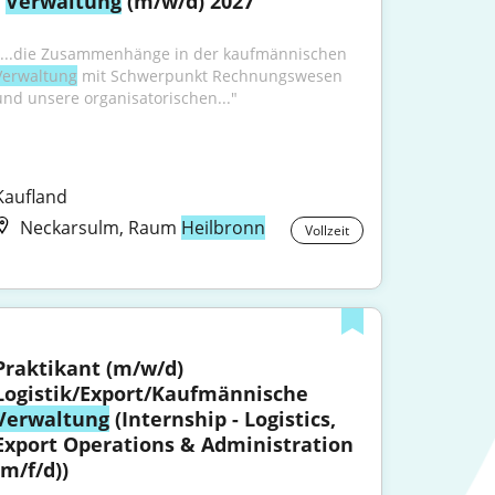
 
Verwaltung
 (m/w/d) 2027
"...die Zusammenhänge in der kaufmännischen 
Verwaltung
 mit Schwerpunkt Rechnungswesen 
und unsere organisatorischen..."
Kaufland
Neckarsulm, Raum
Heilbronn
Vollzeit
Praktikant (m/w/d) 
Logistik/Export/Kaufmännische 
Verwaltung
 (Internship - Logistics, 
Export Operations & Administration 
(m/f/d))