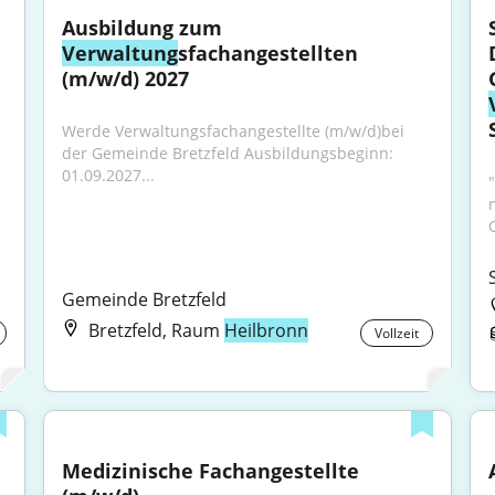
Ausbildung zum 
Verwaltung
sfachangestellten 
(m/w/d) 2027
Werde Verwaltungsfachangestellte (m/w/d)bei 
der Gemeinde Bretzfeld Ausbildungsbeginn: 
01.09.2027...
Gemeinde Bretzfeld
Bretzfeld, Raum
Heilbronn
Vollzeit
Medizinische Fachangestellte 