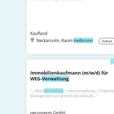
Kaufland
Neckarsulm, Raum
Heilbronn
Vollzeit
Immobilienkaufmann (m/w/d) für 
WEG-
Verwaltung
"...WEG-
Verwaltung
 | Hausverwaltung | Property 
Management Sie kennen die Abläufe..."
persoperm GmbH