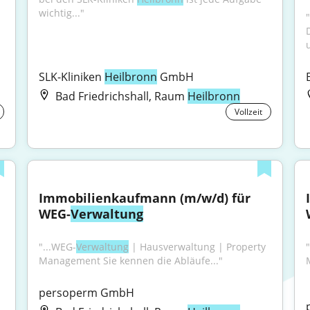
wichtig..."
SLK-Kliniken 
Heilbronn
 GmbH
Bad Friedrichshall, Raum
Heilbronn
Vollzeit
Immobilienkaufmann (m/w/d) für 
WEG-
Verwaltung
"...WEG-
Verwaltung
 | Hausverwaltung | Property 
Management Sie kennen die Abläufe..."
persoperm GmbH