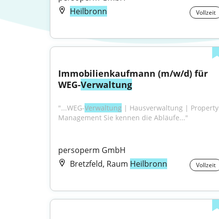
Heilbronn
Vollzeit
Immobilienkaufmann (m/w/d) für 
WEG-
Verwaltung
"...WEG-
Verwaltung
 | Hausverwaltung | Property 
Management Sie kennen die Abläufe..."
persoperm GmbH
Bretzfeld, Raum
Heilbronn
Vollzeit