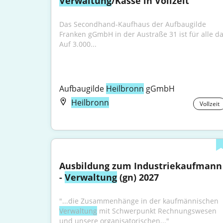
Verwaltung
/Kasse in Vollzeit
Das Secondhand-Kaufhaus der Aufbaugilde 
Franken gGmbH in der Austraße 31 ist für alle da.
Auf 3.000...
Aufbaugilde 
Heilbronn
 gGmbH
Heilbronn
Vollzeit
Ausbildung zum Industriekaufmann 
- 
Verwaltung
 (gn) 2027
"...die Zusammenhänge in der kaufmännischen 
Verwaltung
 mit Schwerpunkt Rechnungswesen 
und unsere organisatorischen..."