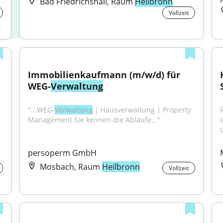
Bad Friedrichshall, Raum
Heilbronn
Vollzeit
Immobilienkaufmann (m/w/d) für 
WEG-
Verwaltung
"...WEG-
Verwaltung
 | Hausverwaltung | Property 
Management Sie kennen die Abläufe..."
persoperm GmbH
Mosbach, Raum
Heilbronn
Vollzeit