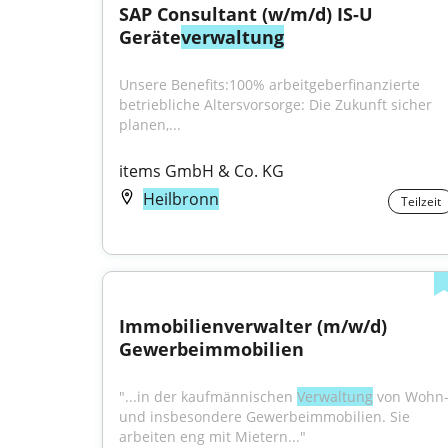
SAP Consultant (w/m/d) IS-U 
Geräte
verwaltung
Unsere Benefits:100% arbeitgeberfinanzierte 
betriebliche Altersvorsorge: Die Zukunft sicher 
planen,...
items GmbH & Co. KG
Heilbronn
Teilzeit
Immobilienverwalter (m/w/d) 
Gewerbeimmobilien
"...in der kaufmännischen 
Verwaltung
 von Wohn-
und insbesondere Gewerbeimmobilien. Sie 
arbeiten eng mit Mietern..."