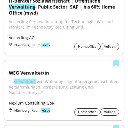
IT-Berater Sozialwirtschaft | Öffentliche 
Verwaltung
, Public Sector, SAP | bis 60% Home 
Office (mwd)
Vesterling Personalberatung für Technologie: Wir sind 
Pioniere im Technology Recruiting und...
Vesterling AG
Nürnberg, Raum
Fürth
Homeoffice
Vollzeit
WEG Verwalter/in
"...
Verwaltung
 von Wohnungseigentümergemeinschaften 
Versammlungen: Vorbereitung, Leitung und 
Nachbereitung..."
Nexium Consulting GbR
Nürnberg, Raum
Fürth
Homeoffice
Vollzeit