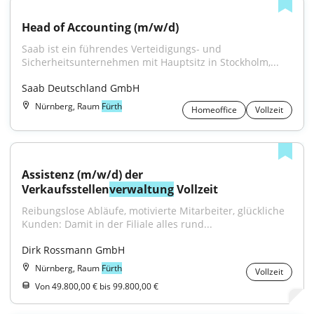
Head of Accounting (m/w/d)
Saab ist ein führendes Verteidigungs- und 
Sicherheitsunternehmen mit Hauptsitz in Stockholm,...
Saab Deutschland GmbH
Nürnberg, Raum
Fürth
Homeoffice
Vollzeit
Assistenz (m/w/d) der 
Verkaufsstellen
verwaltung
 Vollzeit
Reibungslose Abläufe, motivierte Mitarbeiter, glückliche 
Kunden: Damit in der Filiale alles rund...
Dirk Rossmann GmbH
Nürnberg, Raum
Fürth
Vollzeit
Von 49.800,00 € bis 99.800,00 €