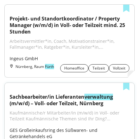
Projekt- und Standortkoordinator / Property 
Manager (w/m/d) in Voll- oder Teilzeit mind. 25 
Stunden
Arbeitsvermittler*in, Coach, Motivationstrainer*in, 
Fallmanager*in, Ratgeber*in, Kursleiter*in,...
Ingeus GmbH
Nürnberg, Raum
Fürth
Homeoffice
Teilzeit
Vollzeit
Sachbearbeiter/in Lieferanten
verwaltung
(m/w/d) – Voll- oder Teilzeit, Nürnberg
Kaufmännische/r Mitarbeiter/in (m/w/d) in Voll- oder 
Teilzeit Kaufmännische Themen sind Ihr Ding?...
GES Großeinkaufsring des Süßwaren- und 
Getränkehandels eG