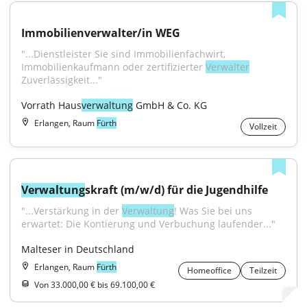
Immobilienverwalter/in WEG
"...Dienstleister Sie sind Immobilienfachwirt, 
Immobilienkaufmann oder zertifizierter 
Verwalter
Zuverlässigkeit..."
Vorrath Haus
verwaltung
 GmbH & Co. KG
Erlangen, Raum
Fürth
Vollzeit
Verwaltung
skraft (m/w/d) für die Jugendhilfe
"...Verstärkung in der 
Verwaltung
! Was Sie bei uns 
erwartet: Die Kontierung und Verbuchung laufender..."
Malteser in Deutschland
Erlangen, Raum
Fürth
Homeoffice
Teilzeit
Von 33.000,00 € bis 69.100,00 €