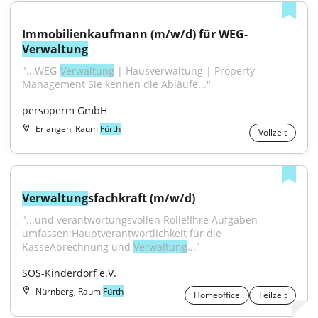
Immobilienkaufmann (m/w/d) für WEG-
Verwaltung
"...WEG-
Verwaltung
 | Hausverwaltung | Property 
Management Sie kennen die Abläufe..."
persoperm GmbH
Erlangen, Raum
Fürth
Vollzeit
Verwaltung
sfachkraft (m/w/d)
"...und verantwortungsvollen Rolle!Ihre Aufgaben 
umfassen:Hauptverantwortlichkeit für die 
KasseAbrechnung und 
Verwaltung
..."
SOS-Kinderdorf e.V.
Nürnberg, Raum
Fürth
Homeoffice
Teilzeit