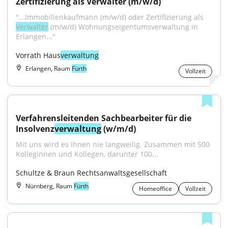
Zertifizierung als Verwalter (m/w/d)
"...Immobilienkaufmann (m/w/d) oder Zertifizierung als 
Verwalter
 (m/w/d) Wohnungseigentumsverwaltung in 
Erlangen..."
Vorrath Haus
verwaltung
Erlangen, Raum
Fürth
Vollzeit
Verfahrensleitenden Sachbearbeiter für die 
Insolvenz
verwaltung
 (w/m/d)
Mit uns wird es Ihnen nie langweilig. Zusammen mit 500 
Kolleginnen und Kollegen, darunter 100...
Schultze & Braun Rechtsanwaltsgesellschaft
Nürnberg, Raum
Fürth
Homeoffice
Vollzeit