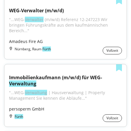
WEG-Verwalter (m/w/d)
"...WEG-
Verwalter
 (m/w/d) Referenz 12-247223 Wir 
bringen Führungskräfte aus dem kaufmännischen 
Bereich..."
Amadeus Fire AG
Nürnberg, Raum
Fürth
Vollzeit
Immobilienkaufmann (m/w/d) für WEG-
Verwaltung
"...WEG-
Verwaltung
 | Hausverwaltung | Property 
Management Sie kennen die Abläufe..."
persoperm GmbH
Fürth
Vollzeit