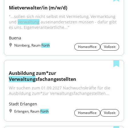
Mietverwalter/in (m/w/d)
"...sollen sich nicht selbst mit Vermietung, Vermarktung 
und 
Verwaltung
 auseinandersetzen müssen - dafür gibt 
es uns. Eigenverantwortliche..."
Buena
Nürnberg, Raum
Fürth
Homeoffice
Vollzeit
Ausbildung zum*zur 
Verwaltung
sfachangestellten
Wir suchen zum 01.09.2027 Nachwuchskräfte für die 
Ausbildung zum*zur Verwaltungsfachangestellten...
Stadt Erlangen
Erlangen, Raum
Fürth
Homeoffice
Vollzeit