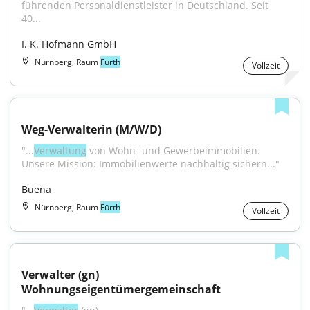
führenden Personaldienstleister in Deutschland. Seit 
40...
I. K. Hofmann GmbH
Nürnberg, Raum
Fürth
Vollzeit
Weg-Verwalterin (M/W/D)
"...
Verwaltung
 von Wohn- und Gewerbeimmobilien. 
Unsere Mission: Immobilienwerte nachhaltig sichern..."
Buena
Nürnberg, Raum
Fürth
Vollzeit
Verwalter (gn) 
Wohnungseigentümergemeinschaft