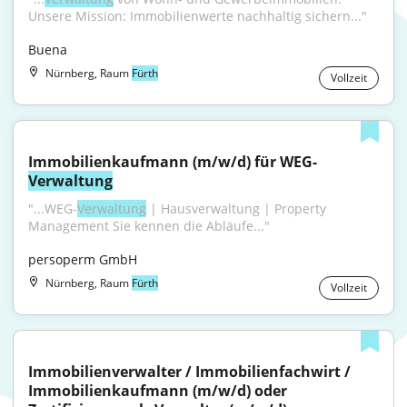
Unsere Mission: Immobilienwerte nachhaltig sichern..."
Buena
Nürnberg, Raum
Fürth
Vollzeit
Immobilienkaufmann (m/w/d) für WEG-
Verwaltung
"...WEG-
Verwaltung
 | Hausverwaltung | Property 
Management Sie kennen die Abläufe..."
persoperm GmbH
Nürnberg, Raum
Fürth
Vollzeit
Immobilienverwalter / Immobilienfachwirt / 
Immobilienkaufmann (m/w/d) oder 