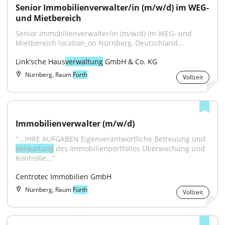
Senior Immobilienverwalter/in (m/w/d) im WEG- 
und Mietbereich
Senior Immobilienverwalter/in (m/w/d) im WEG- und 
Mietbereich location_on Nürnberg, Deutschland...
Link'sche Haus
verwaltung
 GmbH & Co. KG
Nürnberg, Raum
Fürth
Vollzeit
Immobilienverwalter (m/w/d)
"...IHRE AUFGABEN Eigenverantwortliche Betreuung und 
Verwaltung
 des Immobilienportfolios Überwachung und 
Kontrolle..."
Centrotec Immobilien GmbH
Nürnberg, Raum
Fürth
Vollzeit