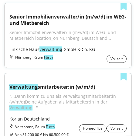
Senior Immobilienverwalter/in (m/w/d) im WEG- 
und Mietbereich
Senior Immobilienverwalter/in (m/w/d) im WEG- und 
Mietbereich location_on Nürnberg, Deutschland...
Link'sche Haus
verwaltung
 GmbH & Co. KG
Nürnberg, Raum
Fürth
Vollzeit
Verwaltung
smitarbeiter:in (w/m/d)
"...Dann komm zu uns als Verwaltungsmitarbeiter:in 
(w/m/d)Deine Aufgaben als Mitarbeiter:in in der 
Verwaltung
..."
Korian Deutschland
Veitsbronn, Raum
Fürth
Homeoffice
Vollzeit
Von 31.200,00 € bis 60.500,00 €