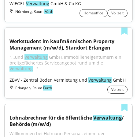
WIEGEL 
Verwaltung
 GmbH & Co KG
Nürnberg, Raum
Fürth
Homeoffice
Vollzeit
Werkstudent im kaufmännischen Property 
Management (m/w/d), Standort Erlangen
"...und 
Verwaltung
 GmbH, Immobilieneigentümern ein 
breitgefächertes Serviceangebot rund um die 
Verwaltung
..."
ZBVV - Zentral Boden Vermietung und 
Verwaltung
 GmbH
Erlangen, Raum
Fürth
Vollzeit
Lohnabrechner für die öffentliche 
Verwaltung
/ 
Behörde (m/w/d)
Willkommen bei Hofmann Personal, einem der 