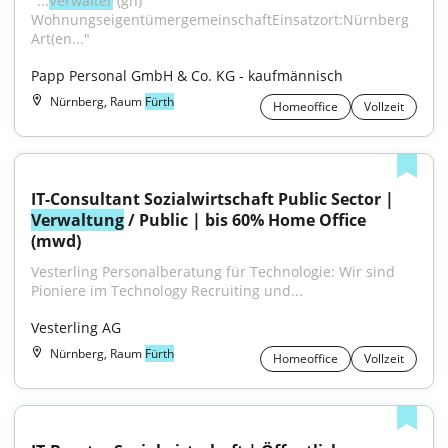
"...
Verwalter
 (gn) 
WohnungseigentümergemeinschaftEinsatzort:Nürnberg
Art(en..."
Papp Personal GmbH & Co. KG - kaufmännisch
Nürnberg, Raum
Fürth
Homeoffice
Vollzeit
IT-Consultant Sozialwirtschaft Public Sector | 
Verwaltung
 / Public | bis 60% Home Office 
(mwd)
Vesterling Personalberatung für Technologie: Wir sind 
Pioniere im Technology Recruiting und...
Vesterling AG
Nürnberg, Raum
Fürth
Homeoffice
Vollzeit