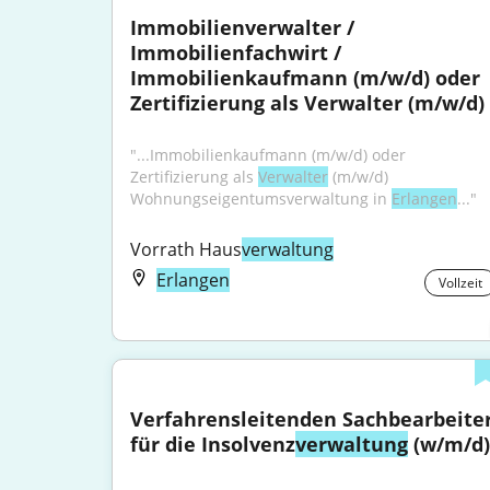
Immobilienverwalter / 
Immobilienfachwirt / 
Immobilienkaufmann (m/w/d) oder 
Zertifizierung als Verwalter (m/w/d)
"...Immobilienkaufmann (m/w/d) oder 
Zertifizierung als 
Verwalter
 (m/w/d) 
Wohnungseigentumsverwaltung in 
Erlangen
..."
Vorrath Haus
verwaltung
Erlangen
Vollzeit
Verfahrensleitenden Sachbearbeiter
für die Insolvenz
verwaltung
 (w/m/d)