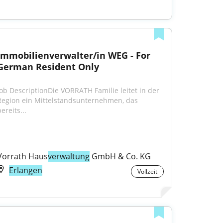
Immobilienverwalter/in WEG - For 
German Resident Only
Job DescriptionDie VORRATH Familie leitet in der 
Region ein Mittelstandsunternehmen, das 
ereits...
Vorrath Haus
verwaltung
 GmbH & Co. KG
Erlangen
Vollzeit