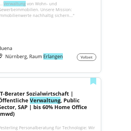
...
Verwaltung
 von Wohn- und 
Gewerbeimmobilien. Unsere Mission: 
Immobilienwerte nachhaltig sichern..."
Buena
Nürnberg, Raum
Erlangen
Vollzeit
IT-Berater Sozialwirtschaft | 
Öffentliche 
Verwaltung
, Public 
Sector, SAP | bis 60% Home Office 
(mwd)
Vesterling Personalberatung für Technologie: Wir 