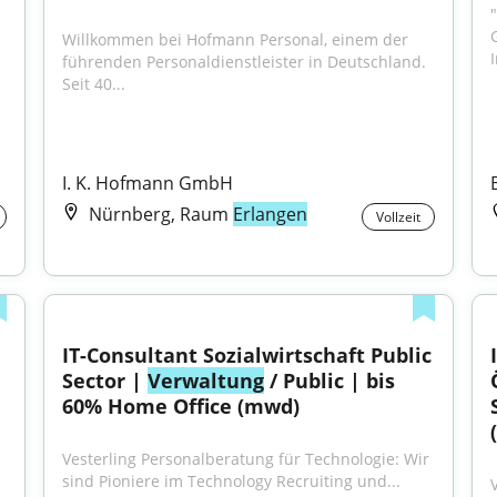
"
Willkommen bei Hofmann Personal, einem der 
führenden Personaldienstleister in Deutschland. 
Seit 40...
I. K. Hofmann GmbH
Nürnberg, Raum
Erlangen
Vollzeit
IT-Consultant Sozialwirtschaft Public 
Sector | 
Verwaltung
 / Public | bis 
60% Home Office (mwd)
Vesterling Personalberatung für Technologie: Wir 
sind Pioniere im Technology Recruiting und...