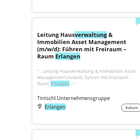
Leitung Haus
verwaltung
 & 
Immobilien Asset Management 
(m/w/d): Führen mit Freiraum – 
Raum 
Erlangen
"...Leitung Hausverwaltung & Immobilien Asset 
Management (m/w/d): Führen mit Freiraum – 
Raum 
Erlangen
..."
Tintschl Unternehmensgruppe
Erlangen
Vollzeit