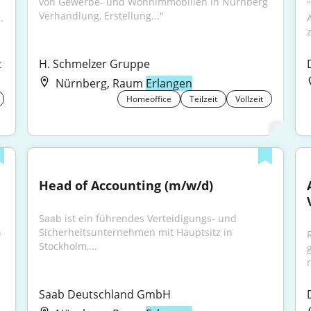
von Gewerbe- und Wohnimmobilien in Nürnberg 
Verhandlung, Erstellung..."
.
t
H. Schmelzer Gruppe
Nürnberg, Raum
Erlangen
Homeoffice
Teilzeit
Vollzeit
Head of Accounting (m/w/d)
Saab ist ein führendes Verteidigungs- und 
 
Sicherheitsunternehmen mit Hauptsitz in 
Stockholm,...
Saab Deutschland GmbH