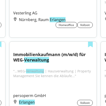
Vesterling AG
Nürnberg, Raum
Erlangen
Homeoffice
Vollzeit
Immobilienkaufmann (m/w/d) für 
WEG-
Verwaltung
"...WEG-
Verwaltung
 | Hausverwaltung | Property 
Management Sie kennen die Abläufe..."
persoperm GmbH
Erlangen
Vollzeit