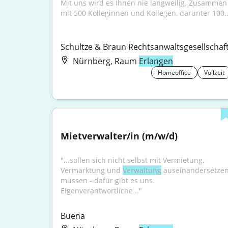
Mit uns wird es Ihnen nie langweilig. Zusammen 
mit 500 Kolleginnen und Kollegen, darunter 100..
Schultze & Braun Rechtsanwaltsgesellschaf
Nürnberg, Raum
Erlangen
Homeoffice
Vollzeit
Mietverwalter/in (m/w/d)
"...sollen sich nicht selbst mit Vermietung, 
Vermarktung und 
Verwaltung
 auseinandersetzen
müssen - dafür gibt es uns. 
Eigenverantwortliche..."
Buena