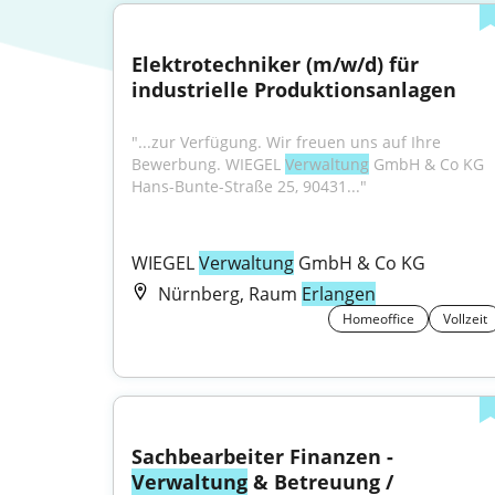
Elektrotechniker (m/w/d) für 
industrielle Produktionsanlagen
"...zur Verfügung. Wir freuen uns auf Ihre 
Bewerbung. WIEGEL 
Verwaltung
 GmbH & Co KG 
Hans-Bunte-Straße 25, 90431..."
WIEGEL 
Verwaltung
 GmbH & Co KG
Nürnberg, Raum
Erlangen
Homeoffice
Vollzeit
Sachbearbeiter Finanzen - 
Verwaltung
 & Betreuung / 