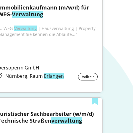
Immobilienkaufmann (m/w/d) für 
WEG-
Verwaltung
"...WEG-
Verwaltung
 | Hausverwaltung | Property 
Management Sie kennen die Abläufe..."
persoperm GmbH
Nürnberg, Raum
Erlangen
Vollzeit
Juristischer Sachbearbeiter (w/m/d) 
Technische Straßen
verwaltung