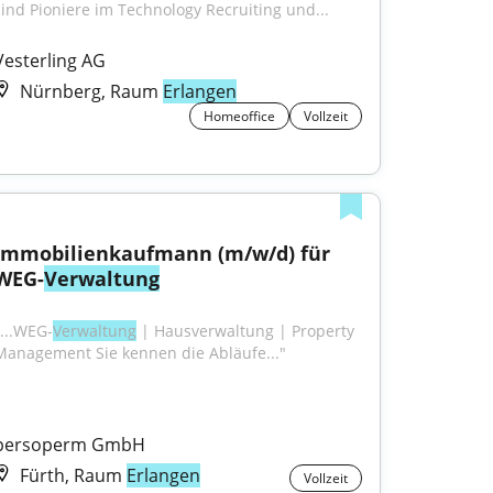
sind Pioniere im Technology Recruiting und...
Vesterling AG
Nürnberg, Raum
Erlangen
Homeoffice
Vollzeit
Immobilienkaufmann (m/w/d) für 
WEG-
Verwaltung
"...WEG-
Verwaltung
 | Hausverwaltung | Property 
Management Sie kennen die Abläufe..."
persoperm GmbH
Fürth, Raum
Erlangen
Vollzeit