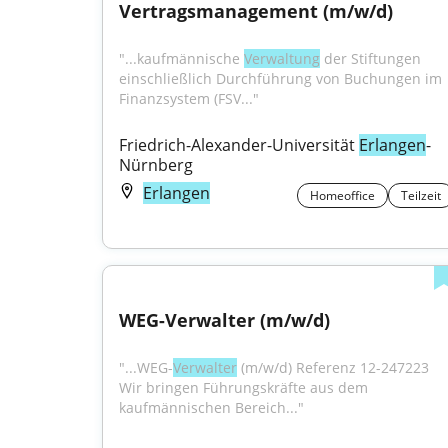
Vertragsmanagement (m/w/d)
"...kaufmännische 
Verwaltung
 der Stiftungen 
einschließlich Durchführung von Buchungen im 
Finanzsystem (FSV..."
Friedrich-Alexander-Universität 
Erlangen
-
Nürnberg
Erlangen
Homeoffice
Teilzeit
WEG-Verwalter (m/w/d)
"...WEG-
Verwalter
 (m/w/d) Referenz 12-247223 
Wir bringen Führungskräfte aus dem 
kaufmännischen Bereich..."