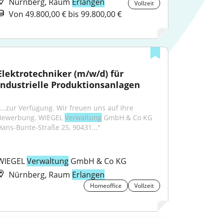
Nürnberg, Raum
Erlangen
Vollzeit
Von 49.800,00 € bis 99.800,00 €
Elektrotechniker (m/w/d) für 
industrielle Produktionsanlagen
"...zur Verfügung. Wir freuen uns auf Ihre 
Bewerbung. WIEGEL 
Verwaltung
 GmbH & Co KG 
Hans-Bunte-Straße 25, 90431..."
WIEGEL 
Verwaltung
 GmbH & Co KG
Nürnberg, Raum
Erlangen
Homeoffice
Vollzeit