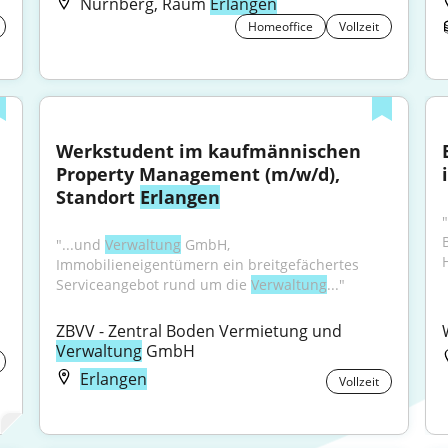
Nürnberg, Raum
Erlangen
Homeoffice
Vollzeit
Werkstudent im kaufmännischen 
Property Management (m/w/d), 
Standort 
Erlangen
"...und 
Verwaltung
 GmbH, 
Immobilieneigentümern ein breitgefächertes 
Serviceangebot rund um die 
Verwaltung
..."
ZBVV - Zentral Boden Vermietung und 
Verwaltung
 GmbH
Erlangen
Vollzeit