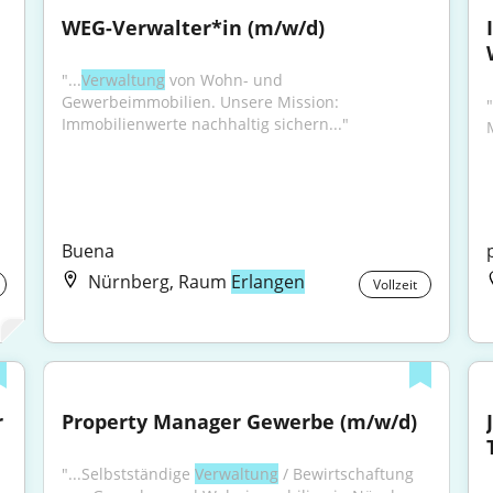
WEG-Verwalter*in (m/w/d)
"...
Verwaltung
 von Wohn- und 
Gewerbeimmobilien. Unsere Mission: 
Immobilienwerte nachhaltig sichern..."
Buena
Nürnberg, Raum
Erlangen
Vollzeit
 
Property Manager Gewerbe (m/w/d)
"...Selbstständige 
Verwaltung
 / Bewirtschaftung 