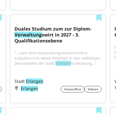
Duales Studium zum zur Diplom-
Verwaltung
swirt in 2027 - 3. 
Qualifikationsebene
"...nach dem Vorbereitungsdienst\n\nIhre 
b
Aufgaben:\n\n Aktive Mitarbeit in den vielfältigen 
Dienststellen der Stadt 
Erlangen
\n Beratung..."
Stadt 
Erlangen
Erlangen
Homeoffice
Vollzeit