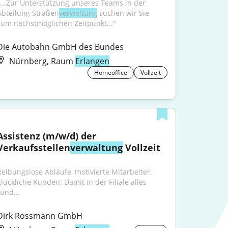
"...Zur Unterstützung unseres Teams in der 
Abteilung Straßen­
verwaltung
 suchen wir Sie 
zum nächst­möglichen Zeitpunkt..."
Die Autobahn GmbH des Bundes
Nürnberg, Raum
Erlangen
Homeoffice
Vollzeit
Assistenz (m/w/d) der 
Verkaufsstellen
verwaltung
 Vollzeit
Reibungslose Abläufe, motivierte Mitarbeiter, 
glückliche Kunden: Damit in der Filiale alles 
rund...
Dirk Rossmann GmbH