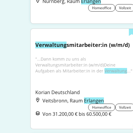
Nürnberg, Raum
Erlangen
Homeoffice
Vollzeit
Verwaltung
smitarbeiter:in (w/m/d)
"...Dann komm zu uns als 
Verwaltungsmitarbeiter:in (w/m/d)Deine 
Aufgaben als Mitarbeiter:in in der 
Verwaltung
..."
Korian Deutschland
Veitsbronn, Raum
Erlangen
Homeoffice
Vollzeit
Von 31.200,00 € bis 60.500,00 €