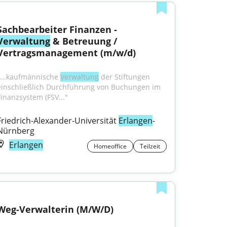
Sachbearbeiter Finanzen - 
Verwaltung
 & Betreuung / 
Vertragsmanagement (m/w/d)
"...kaufmännische 
Verwaltung
 der Stiftungen 
einschließlich Durchführung von Buchungen im 
Finanzsystem (FSV..."
Friedrich-Alexander-Universität 
Erlangen
-
Nürnberg
Erlangen
Homeoffice
Teilzeit
Weg-Verwalterin (M/W/D)