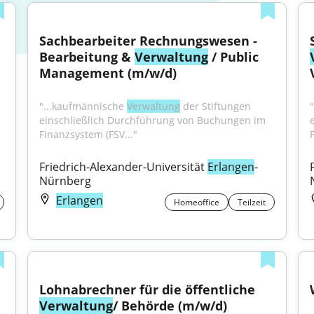
Sachbearbeiter Rechnungswesen - 
Bearbeitung & 
Verwaltung
 / Public 
Management (m/w/d)
"...kaufmännische 
Verwaltung
 der Stiftungen 
einschließlich Durchführung von Buchungen im 
Finanzsystem (FSV..."
Friedrich-Alexander-Universität 
Erlangen
-
Nürnberg
Erlangen
Homeoffice
Teilzeit
Lohnabrechner für die öffentliche 
Verwaltung
/ Behörde (m/w/d)