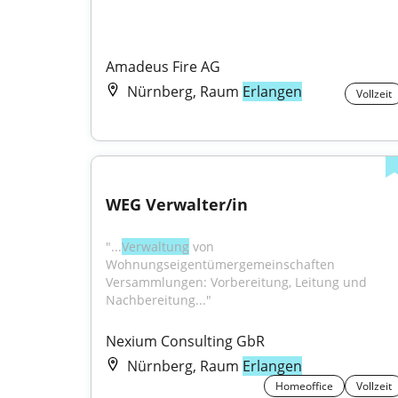
Amadeus Fire AG
Nürnberg, Raum
Erlangen
Vollzeit
WEG Verwalter/in
"...
Verwaltung
 von 
Wohnungseigentümergemeinschaften 
Versammlungen: Vorbereitung, Leitung und 
Nachbereitung..."
Nexium Consulting GbR
Nürnberg, Raum
Erlangen
Homeoffice
Vollzeit