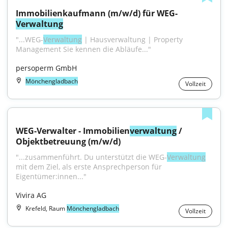
Immobilienkaufmann (m/w/d) für WEG-
Verwaltung
"...WEG-
Verwaltung
 | Hausverwaltung | Property 
Management Sie kennen die Abläufe..."
persoperm GmbH
Mönchengladbach
Vollzeit
WEG-Verwalter - Immobilien
verwaltung
 / 
Objektbetreuung (m/w/d)
"...zusammenführt. Du unterstützt die WEG-
Verwaltung
mit dem Ziel, als erste Ansprechperson für 
Eigentümer:innen..."
Vivira AG
Krefeld, Raum
Mönchengladbach
Vollzeit