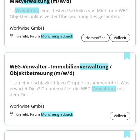
Miet
verwaltung
 (m/w/d)
"...
Verwaltung
 eines festen Portfolios von Miet- und WEG-
Objekten, inklusive der Überwachung des gesamten..."
Workwise GmbH
Krefeld, Raum
Mönchengladbach
Homeoffice
Vollzeit
WEG-Verwalter - Immobilien
verwaltung
 / 
Objektbetreuung (m/w/d)
"...zu einer schlagkräftigen Gruppe zusammenführt. Was 
erwartet Dich? Du unterstützt die WEG-
Verwaltung
 mit 
dem Ziel..."
Workwise GmbH
Krefeld, Raum
Mönchengladbach
Vollzeit