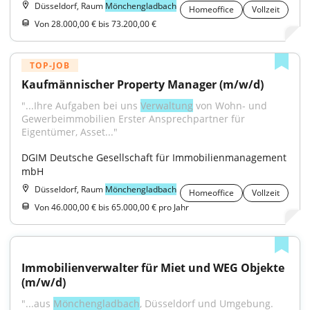
Düsseldorf, Raum
Mönchengladbach
Homeoffice
Vollzeit
Von 28.000,00 € bis 73.200,00 €
TOP-JOB
Kaufmännischer Property Manager (m/w/d)
"...Ihre Aufgaben bei uns 
Verwaltung
 von Wohn- und 
Gewerbeimmobilien Erster Ansprechpartner für 
Eigentümer, Asset..."
DGIM Deutsche Gesellschaft für Immobilienmanagement 
mbH
Düsseldorf, Raum
Mönchengladbach
Homeoffice
Vollzeit
Von 46.000,00 € bis 65.000,00 € pro Jahr
Immobilienverwalter für Miet und WEG Objekte 
(m/w/d)
"...aus 
Mönchengladbach
, Düsseldorf und Umgebung. 