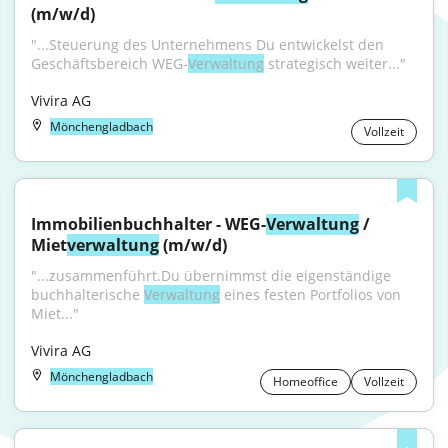
(m/w/d)
"...Steuerung des Unternehmens Du entwickelst den 
Geschäftsbereich WEG-
Verwaltung
 strategisch weiter..."
Vivira AG
Mönchengladbach
Vollzeit
Immobilienbuchhalter - WEG-
Verwaltung
 / 
Miet
verwaltung
 (m/w/d)
"...zusammenführt.Du übernimmst die eigenständige 
buchhalterische 
Verwaltung
 eines festen Portfolios von 
Miet..."
Vivira AG
Mönchengladbach
Homeoffice
Vollzeit