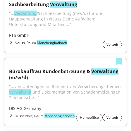
Sachbearbeitung 
Verwaltung
"...
Verwaltung
/Sachbearbeitung (m/w/d) für die 
Hauptverwaltung in Neuss Deine Aufgaben: 
Unterstützung und Mitarbeit..."
PTS GmbH
Neuss, Raum
Mönchengladbach
Vollzeit
Bürokauffrau Kundenbetreuung & 
Verwaltung
(m/w/d)
"...von Unterlagen im Rahmen von Versicherungsthemen 
Verwaltung
 und Dokumentation von Schadenmeldungen 
Telefonische..."
DIS AG Germany
Düsseldorf, Raum
Mönchengladbach
Homeoffice
Vollzeit