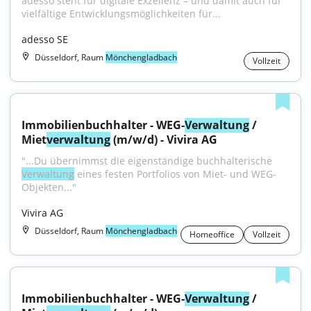
adesso steht für digitale Exzellenz – und damit auch für 
vielfältige Entwicklungsmöglichkeiten für...
adesso SE
Düsseldorf, Raum
Mönchengladbach
Vollzeit
Immobilienbuchhalter - WEG-
Verwaltung
 / 
Miet
verwaltung
 (m/w/d) - Vivira AG
"...Du übernimmst die eigenständige buchhalterische 
Verwaltung
 eines festen Portfolios von Miet- und WEG-
Objekten..."
Vivira AG
Düsseldorf, Raum
Mönchengladbach
Homeoffice
Vollzeit
Immobilienbuchhalter - WEG-
Verwaltung
 / 