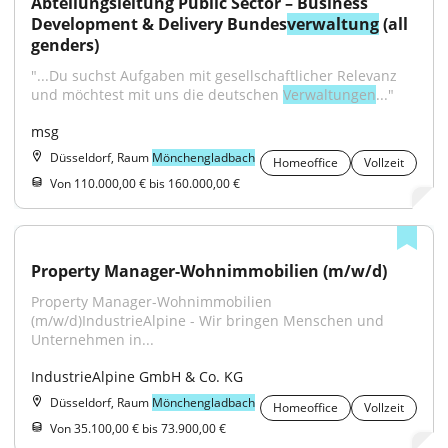
Abteilungsleitung Public Sector – Business 
Development & Delivery Bundes
verwaltung
 (all 
genders)
"...Du suchst Aufgaben mit gesellschaftlicher Relevanz 
und möchtest mit uns die deutschen 
Verwaltungen
..."
msg
Düsseldorf, Raum
Mönchengladbach
Homeoffice
Vollzeit
Von 110.000,00 € bis 160.000,00 €
Property Manager-Wohnimmobilien (m/w/d)
Property Manager-Wohnimmobilien 
(m/w/d)IndustrieAlpine - Wir bringen Menschen und 
Unternehmen in...
IndustrieAlpine GmbH & Co. KG
Düsseldorf, Raum
Mönchengladbach
Homeoffice
Vollzeit
Von 35.100,00 € bis 73.900,00 €