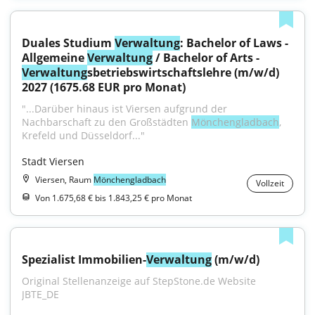
Duales Studium 
Verwaltung
: Bachelor of Laws - 
Allgemeine 
Verwaltung
 / Bachelor of Arts - 
Verwaltung
sbetriebswirtschaftslehre (m/w/d) 
2027 (1675.68 EUR pro Monat)
"...Darüber hinaus ist Viersen aufgrund der 
Nachbarschaft zu den Großstädten 
Mönchengladbach
, 
Krefeld und Düsseldorf..."
Stadt Viersen
Viersen, Raum
Mönchengladbach
Vollzeit
Von 1.675,68 € bis 1.843,25 € pro Monat
Spezialist Immobilien-
Verwaltung
 (m/w/d)
Original Stellenanzeige auf StepStone.de Website 
JBTE_DE