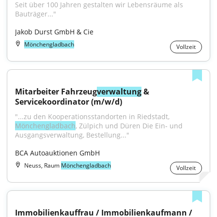
Seit über 100 Jahren gestalten wir Lebensräume als 
Bauträger..."
Jakob Durst GmbH & Cie
Mönchengladbach
Vollzeit
Mitarbeiter Fahrzeug
verwaltung
 & 
Servicekoordinator (m/w/d)
"...zu den Kooperationsstandorten in Riedstadt, 
Mönchengladbach
, Zülpich und Düren Die Ein‑ und 
Ausgangsverwaltung, Bestellung..."
BCA Autoauktionen GmbH
Neuss, Raum
Mönchengladbach
Vollzeit
Immobilienkauffrau / Immobilienkaufmann / 