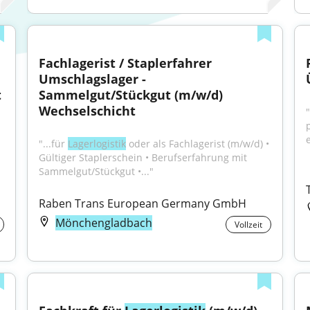
Fachlagerist / Staplerfahrer 
Umschlagslager - 
t
Sammelgut/Stückgut​ (m/w/d) 
Wechselschicht
"
e
"...für 
Lagerlogistik
 oder als Fachlagerist (m/w/d) • 
Gültiger Staplerschein • Berufserfahrung mit 
Sammelgut/Stückgut​ •..."
Raben Trans European Germany GmbH
Mönchengladbach
Vollzeit