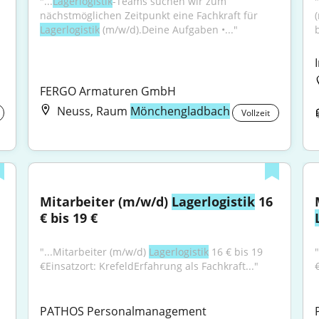
"...
Lagerlogistik
-Teams suchen wir zum 
"
nächstmöglichen Zeitpunkt eine Fachkraft für 
Lagerlogistik
 (m/w/d).Deine Aufgaben •..."
FERGO Armaturen GmbH
Neuss, Raum
Mönchengladbach
Vollzeit
Mitarbeiter (m/w/d) 
Lagerlogistik
 16 
€ bis 19 €
"...Mitarbeiter (m/w/d) 
Lagerlogistik
 16 € bis 19 
€Einsatzort: KrefeldErfahrung als Fachkraft..."
PATHOS Personalmanagement