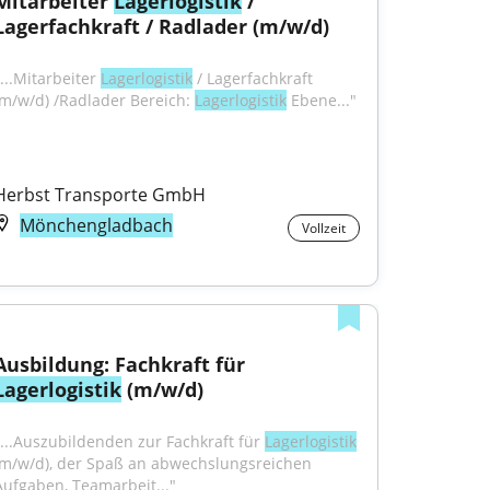
Mitarbeiter 
Lagerlogistik
 / 
Lagerfachkraft / Radlader (m/w/d)
...Mitarbeiter 
Lagerlogistik
 / Lagerfachkraft 
(m/w/d) /Radlader Bereich: 
Lagerlogistik
 Ebene..."
Herbst Transporte GmbH
Mönchengladbach
Vollzeit
Ausbildung: Fachkraft für 
Lagerlogistik
 (m/w/d)
"...Auszubildenden zur Fachkraft für 
Lagerlogistik
(m/w/d), der Spaß an abwechslungsreichen 
Aufgaben, Teamarbeit..."