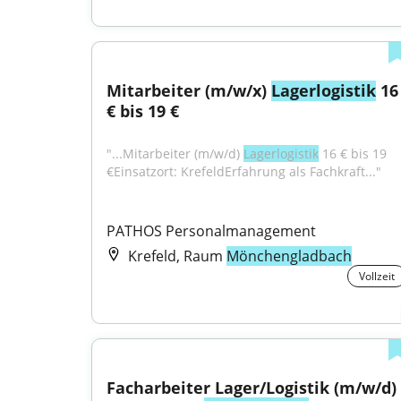
Mitarbeiter (m/w/x) 
Lagerlogistik
 16 
€ bis 19 €
"...Mitarbeiter (m/w/d) 
Lagerlogistik
 16 € bis 19 
€Einsatzort: KrefeldErfahrung als Fachkraft..."
PATHOS Personalmanagement
Krefeld, Raum
Mönchengladbach
Vollzeit
Facharbeiter Lager/Logistik (m/w/d) 