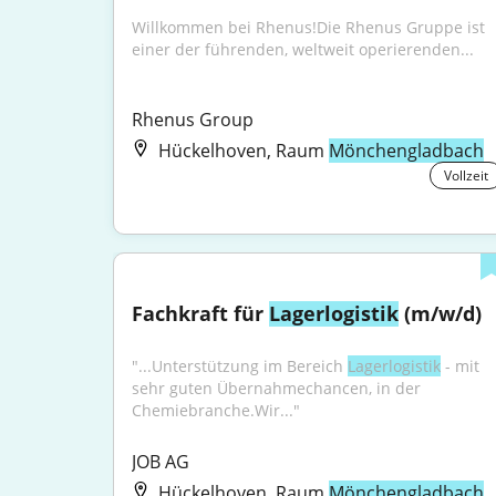
Willkommen bei Rhenus!Die Rhenus Gruppe ist 
einer der führenden, weltweit operierenden...
Rhenus Group
Hückelhoven, Raum
Mönchengladbach
Vollzeit
Fachkraft für 
Lagerlogistik
 (m/w/d)
"...Unterstützung im Bereich 
Lagerlogistik
 - mit 
sehr guten Übernahmechancen, in der 
Chemiebranche.Wir..."
JOB AG
Hückelhoven, Raum
Mönchengladbach