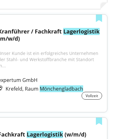
Kranführer / Fachkraft 
Lagerlogistik
(m/w/d)
Unser Kunde ist ein erfolgreiches Unternehmen 
der Stahl- und Werkstoffbranche mit Standort 
n...
expertum GmbH
Krefeld, Raum
Mönchengladbach
Vollzeit
Fachkraft 
Lagerlogistik
 (w/m/d)