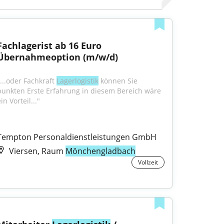
Fachlagerist ab 16 Euro 
Übernahmeoption (m/w/d)
...oder Fachkraft 
Lagerlogistik
 können Sie 
punkten Erste Erfahrung in diesem Bereich wäre 
in Vorteil..."
Tempton Personaldienstleistungen GmbH
Viersen, Raum
Mönchengladbach
Vollzeit