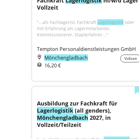
Fachkraft 
Lagerlogistik
 m/w/d Lager 
Vollzeit
"...als Fachlagerist, Fachkraft 
Lagerlogistik
 oder 
mit Erfahrung als Lagermitarbeiter, 
Kommissionierer, Staplerfahrer..."
Tempton Personaldienstleistungen GmbH
Mönchengladbach
Vollzeit
16,20 €
Ausbildung zur Fachkraft für 
Lagerlogistik
 (all genders), 
Mönchengladbach
 2027, in 
Vollzeit/Teilzeit