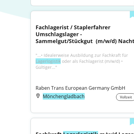
Fachlagerist / Staplerfahrer 
Umschlagslager - 
Sammelgut/Stückgut ​ (m/w/d) Nach
"...• Idealerweise Ausbildung zur Fachkraft für 
Lagerlogistik
 oder als Fachlagerist (m/w/d) • 
Gültiger..."
Raben Trans European Germany GmbH
Mönchengladbach
Vollzeit