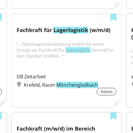
Fachkraft für 
Lagerlogistik
 (w/m/d)
"...Fahrzeuginstandhaltung GmbH für einen 
Einsatz als Fachkraft für 
Lagerlogistik
 (w/m/d) für 
den Standort Krefeld..."
i
DB Zeitarbeit
Krefeld, Raum
Mönchengladbach
Vollzeit
Fachkraft (m/w/d) im Bereich 