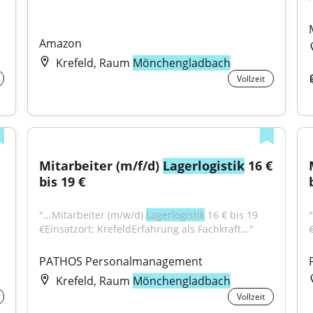
Amazon
Krefeld, Raum
Mönchengladbach
Vollzeit
Mitarbeiter (m/f/d) 
Lagerlogistik
 16 € 
bis 19 €
"...Mitarbeiter (m/w/d) 
Lagerlogistik
 16 € bis 19 
€Einsatzort: KrefeldErfahrung als Fachkraft..."
PATHOS Personalmanagement
Krefeld, Raum
Mönchengladbach
Vollzeit