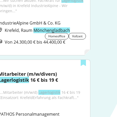
...Wir suchen aktuell: Fachkraft für 
Lagerlogistik
(m/w/d) in Krefeld IndustrieAlpine - Wir 
bringen..."
IndustrieAlpine GmbH & Co. KG
Krefeld, Raum
Mönchengladbach
Homeoffice
Vollzeit
Von 24.300,00 € bis 44.400,00 €
Mitarbeiter (m/w/divers) 
Lagerlogistik
 16 € bis 19 €
"...Mitarbeiter (m/w/d) 
Lagerlogistik
 16 € bis 19 
€Einsatzort: KrefeldErfahrung als Fachkraft..."
PATHOS Personalmanagement