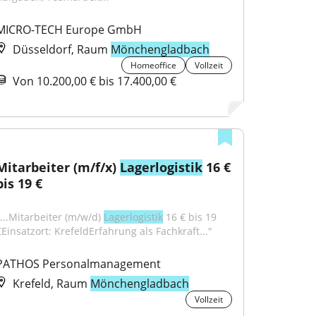
MICRO-TECH Europe GmbH
Düsseldorf, Raum
Mönchengladbach
Homeoffice
Vollzeit
Von 10.200,00 € bis 17.400,00 €
Mitarbeiter (m/f/x) 
Lagerlogistik
 16 € 
bis 19 €
"...Mitarbeiter (m/w/d) 
Lagerlogistik
 16 € bis 19 
€Einsatzort: KrefeldErfahrung als Fachkraft..."
PATHOS Personalmanagement
Krefeld, Raum
Mönchengladbach
Vollzeit