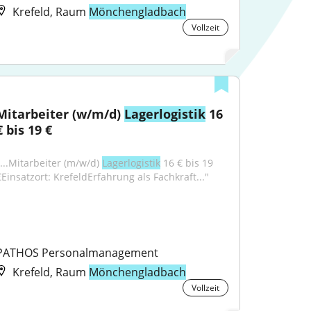
Krefeld, Raum
Mönchengladbach
Vollzeit
Mitarbeiter (w/m/d) 
Lagerlogistik
 16 
€ bis 19 €
"...Mitarbeiter (m/w/d) 
Lagerlogistik
 16 € bis 19 
€Einsatzort: KrefeldErfahrung als Fachkraft..."
PATHOS Personalmanagement
Krefeld, Raum
Mönchengladbach
Vollzeit