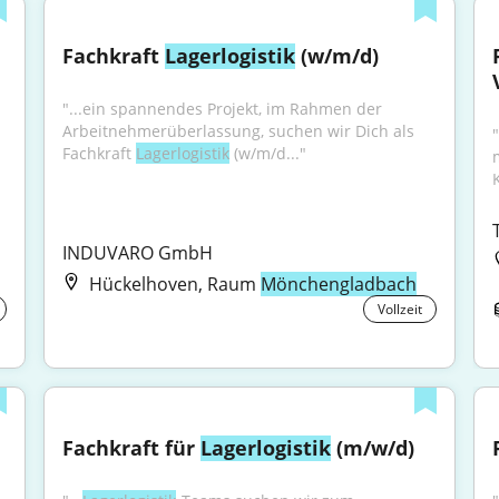
Fachkraft 
Lagerlogistik
 (w/m/d)
"...ein spannendes Projekt, im Rahmen der 
Arbeitnehmerüberlassung, suchen wir Dich als 
"
Fachkraft 
Lagerlogistik
 (w/m/d..."
INDUVARO GmbH
Hückelhoven, Raum
Mönchengladbach
Vollzeit
Fachkraft für 
Lagerlogistik
 (m/w/d)