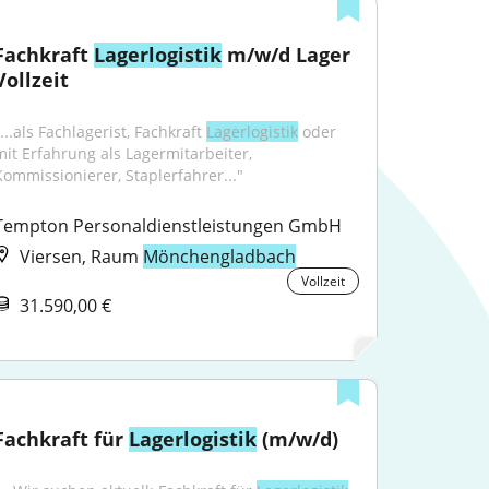
Fachkraft 
Lagerlogistik
 m/w/d Lager 
Vollzeit
...als Fachlagerist, Fachkraft 
Lagerlogistik
 oder 
mit Erfahrung als Lagermitarbeiter, 
Kommissionierer, Staplerfahrer..."
Tempton Personaldienstleistungen GmbH
Viersen, Raum
Mönchengladbach
Vollzeit
31.590,00 €
Fachkraft für 
Lagerlogistik
 (m/w/d)