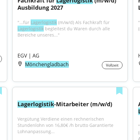
Fachkraft für 
Lagerlogistik
 (m/w/d) 
Ausbildung 2027
"...für 
Lagerlogistik
 (m/w/d) Als Fachkraft für 
"
Lagerlogistik
 begleitest du Waren durch alle 
Bereiche unseres..."
EGV | AG
Mönchengladbach
Vollzeit
Lagerlogistik
-Mitarbeiter (m/w/d)
Vergütung Verdiene einen rechnerischen 
Stundenlohn von 16,80€ /h brutto Garantierte 
Lohnanpassung...