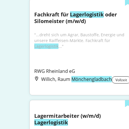
Fachkraft für 
Lagerlogistik
 oder 
Silomeister (m/w/d)
"...dreht sich um Agrar, Baustoffe, Energie und 
unsere Raiffeisen-Märkte. Fachkraft für 
Lagerlogistik
..."
RWG Rheinland eG
Willich, Raum
Mönchengladbach
Vollzeit
Lagermitarbeiter (w/m/d) 
Lagerlogistik