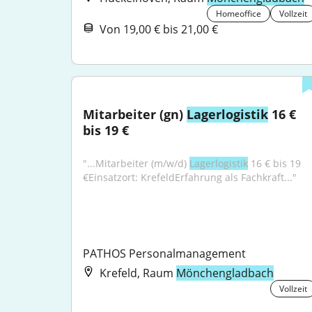
Homeoffice
Vollzeit
Von 19,00 € bis 21,00 €
Mitarbeiter (gn) 
Lagerlogistik
 16 € 
bis 19 €
"...Mitarbeiter (m/w/d) 
Lagerlogistik
 16 € bis 19 
€Einsatzort: KrefeldErfahrung als Fachkraft..."
PATHOS Personalmanagement
Krefeld, Raum
Mönchengladbach
Vollzeit