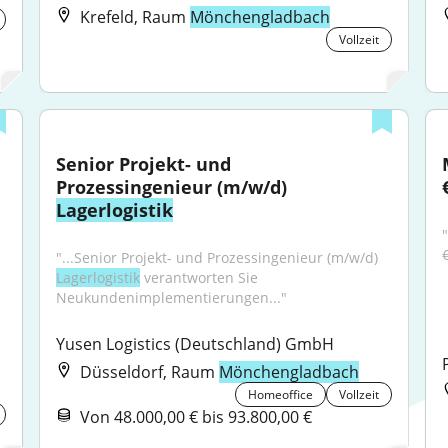
Krefeld, Raum
Mönchengladbach
Vollzeit
Senior Projekt- und 
Prozessingenieur (m/w/d) 
Lagerlogistik
"...Senior Projekt- und Prozessingenieur (m/w/d) 
Lagerlogistik
 verantworten Sie 
Neukundenimplementierungen..."
Yusen Logistics (Deutschland) GmbH
Düsseldorf, Raum
Mönchengladbach
Homeoffice
Vollzeit
Von 48.000,00 € bis 93.800,00 €