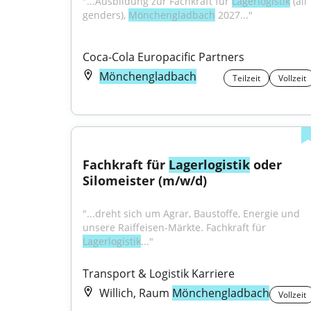
"...Ausbildung zur Fachkraft für 
Lagerlogistik
 (all 
genders), 
Mönchengladbach
 2027..."
Coca-Cola Europacific Partners
Mönchengladbach
Teilzeit
Vollzeit
Fachkraft für 
Lagerlogistik
 oder 
Silomeister (m/w/d)
"...dreht sich um Agrar, Baustoffe, Energie und 
unsere Raiffeisen-Märkte. Fachkraft für 
Lagerlogistik
..."
Transport & Logistik Karriere
Willich, Raum
Mönchengladbach
Vollzeit