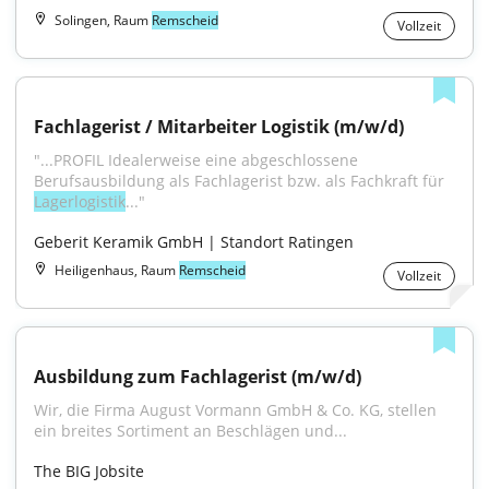
Solingen, Raum
Remscheid
Vollzeit
Fachlagerist / Mitarbeiter Logistik (m/w/d)
"...PROFIL Idealerweise eine abgeschlossene 
Berufsausbildung als Fachlagerist bzw. als Fachkraft für 
Lagerlogistik
..."
Geberit Keramik GmbH | Standort Ratingen
Heiligenhaus, Raum
Remscheid
Vollzeit
Ausbildung zum Fachlagerist (m/w/d)
Wir, die Firma August Vormann GmbH & Co. KG, stellen 
ein breites Sortiment an Beschlägen und...
The BIG Jobsite