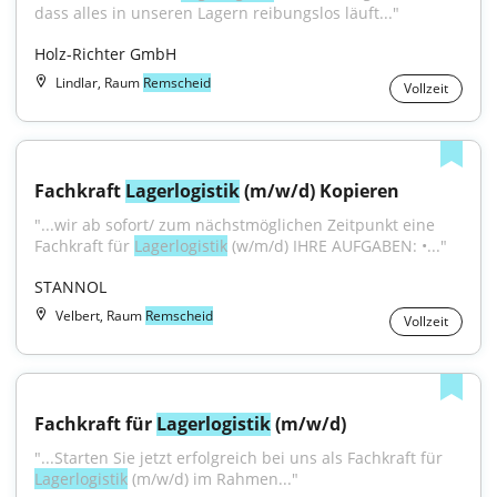
dass alles in unseren Lagern reibungslos läuft..."
Holz-Richter GmbH
Lindlar, Raum
Remscheid
Vollzeit
Fachkraft 
Lagerlogistik
 (m/w/d) Kopieren
"...wir ab sofort/ zum nächstmöglichen Zeitpunkt eine 
Fachkraft für 
Lagerlogistik
 (w/m/d) IHRE AUFGABEN: •..."
STANNOL
Velbert, Raum
Remscheid
Vollzeit
Fachkraft für 
Lagerlogistik
 (m/w/d)
"...Starten Sie jetzt erfolgreich bei uns als Fachkraft für 
Lagerlogistik
 (m/w/d) im Rahmen..."