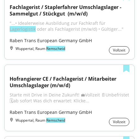
Fachlagerist / Staplerfahrer Umschlagslager - 
Sammelgut / Stückgut ​ (m/w/d)
"...• Idealerweise Ausbildung zur Fachkraft für 
Lagerlogistik
 oder als Fachlagerist (m/w/d) • Gültiger..."
Raben Trans European Germany GmbH
Wuppertal, Raum
Remscheid
Vollzeit
Hofrangierer CE / Fachlagerist / Mitarbeiter 
Umschlagslager (m/w/d)
Starte mit Drive in Deine Zukunft! 💼Vollzeit 📄Unbefristet 
🗓️ab sofort Was dich erwartet: Klicke...
Raben Trans European Germany GmbH
Wuppertal, Raum
Remscheid
Vollzeit