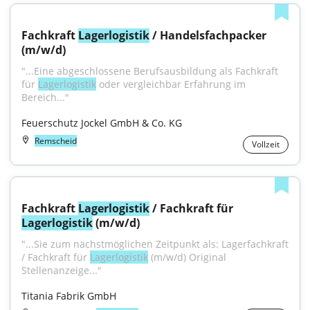
Fachkraft 
Lagerlogistik
 / Handelsfachpacker 
(m/w/d)
"...Eine abgeschlossene Berufsausbildung als Fachkraft 
für 
Lagerlogistik
 oder vergleichbar Erfahrung im 
Bereich..."
Feuerschutz Jockel GmbH & Co. KG
Remscheid
Vollzeit
Fachkraft 
Lagerlogistik
 / Fachkraft für 
Lagerlogistik
 (m/w/d)
"...Sie zum nächstmöglichen Zeitpunkt als: Lagerfachkraft 
/ Fachkraft für 
Lagerlogistik
 (m⁠/⁠w⁠/⁠d) Original 
Stellenanzeige..."
Titania Fabrik GmbH