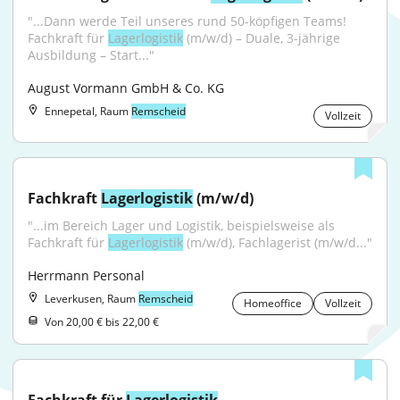
"...Dann werde Teil unseres rund 50-köpfigen Teams! 
Fachkraft für 
Lagerlogistik
 (m/w/d) – Duale, 3-jährige 
Ausbildung – Start..."
August Vormann GmbH & Co. KG
Ennepetal, Raum
Remscheid
Vollzeit
Fachkraft 
Lagerlogistik
 (m/w/d)
"...im Bereich Lager und Logistik, beispielsweise als 
Fachkraft für 
Lagerlogistik
 (m/w/d), Fachlagerist (m/w/d..."
Herrmann Personal
Leverkusen, Raum
Remscheid
Homeoffice
Vollzeit
Von 20,00 € bis 22,00 €