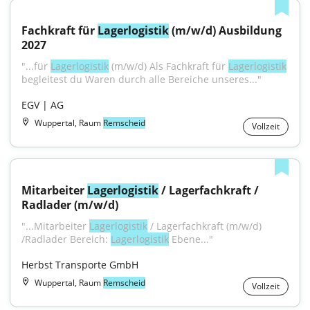
Fachkraft für 
Lagerlogistik
 (m/w/d) Ausbildung 
2027
"...für 
Lagerlogistik
 (m/w/d) Als Fachkraft für 
Lagerlogistik
begleitest du Waren durch alle Bereiche unseres..."
EGV | AG
Wuppertal, Raum
Remscheid
Vollzeit
Mitarbeiter 
Lagerlogistik
 / Lagerfachkraft / 
Radlader (m/w/d)
"...Mitarbeiter 
Lagerlogistik
 / Lagerfachkraft (m/w/d) 
/Radlader Bereich: 
Lagerlogistik
 Ebene..."
Herbst Transporte GmbH
Wuppertal, Raum
Remscheid
Vollzeit