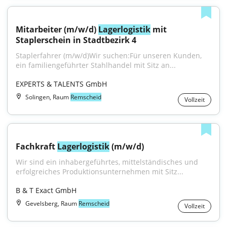
Mitarbeiter (m/w/d) 
Lagerlogistik
 mit 
Staplerschein in Stadtbezirk 4
Staplerfahrer (m/w/d)Wir suchen:Für unseren Kunden, 
ein familiengeführter Stahlhandel mit Sitz an...
EXPERTS & TALENTS GmbH
Solingen, Raum
Remscheid
Vollzeit
Fachkraft 
Lagerlogistik
 (m/w/d)
Wir sind ein inhabergeführtes, mittelständisches und 
erfolgreiches Produktionsunternehmen mit Sitz...
B & T Exact GmbH
Gevelsberg, Raum
Remscheid
Vollzeit