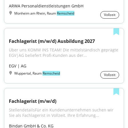
ARWA Personaldienstleistungen GmbH
Monheim am Rhein, Raum
Remscheid
Vollzeit
Fachlagerist (m/w/d) Ausbildung 2027
Über uns KOMM INS TEAM! Die mittelständisch geprägte 
EGV|AG beliefert Profi-Kunden aus der...
EGV | AG
Wuppertal, Raum
Remscheid
Vollzeit
Fachlagerist (m/w/d)
StellendetailsFür ein Kundenunternehmen suchen wir 
Sie als Fachlagerist in Vollzeit. Ihre Erfahrung...
Bindan GmbH & Co. KG