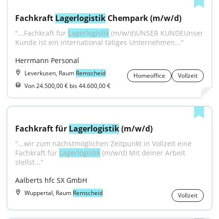
Fachkraft 
Lagerlogistik
 Chempark (m/w/d)
"...Fachkraft für 
Lagerlogistik
 (m/w/d)UNSER KUNDEUnser 
Kunde ist ein international tätiges Unternehmen..."
Herrmann Personal
Leverkusen, Raum
Remscheid
Homeoffice
Vollzeit
Von 24.500,00 € bis 44.600,00 €
Fachkraft für 
Lagerlogistik
 (m/w/d)
"...wir zum nächstmöglichen Zeitpunkt in Vollzeit eine 
Fachkraft für 
Lagerlogistik
 (m/w/d) Mit deiner Arbeit 
stellst..."
Aalberts hfc SX GmbH
Wuppertal, Raum
Remscheid
Vollzeit