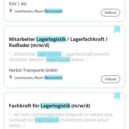
EGV | AG
Leverkusen, Raum
Remscheid
Vollzeit
Mitarbeiter 
Lagerlogistik
 / Lagerfachkraft / 
Radlader (m/w/d)
"...Mitarbeiter 
Lagerlogistik
 / Lagerfachkraft (m/w/d) 
/Radlader Bereich: 
Lagerlogistik
 Ebene..."
Herbst Transporte GmbH
Leverkusen, Raum
Remscheid
Vollzeit
Fachkraft für 
Lagerlogistik
 (m/w/d)
"...wir zum nächstmöglichen Zeitpunkt in Vollzeit eine 
Fachkraft für 
Lagerlogistik
 (m/w/d) Mit deiner Arbeit 
stellst..."