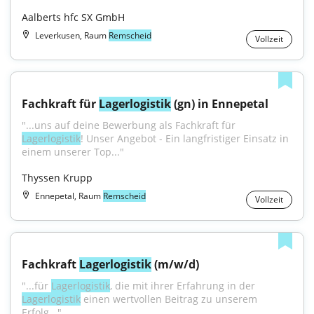
Aalberts hfc SX GmbH
Leverkusen, Raum
Remscheid
Vollzeit
Fachkraft für 
Lagerlogistik
 (gn) in Ennepetal
"...uns auf deine Bewerbung als Fachkraft für 
Lagerlogistik
! Unser Angebot - Ein langfristiger Einsatz in 
einem unserer Top..."
Thyssen Krupp
Ennepetal, Raum
Remscheid
Vollzeit
Fachkraft 
Lagerlogistik
 (m/w/d)
"...für 
Lagerlogistik
, die mit ihrer Erfahrung in der 
Lagerlogistik
 einen wertvollen Beitrag zu unserem 
Erfolg..."