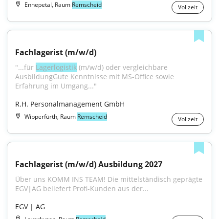
Ennepetal, Raum
Remscheid
Vollzeit
Fachlagerist (m/w/d)
"...für 
Lagerlogistik
 (m⁠/⁠w⁠/⁠d) oder vergleichbare 
AusbildungGute Kenntnisse mit MS-Office sowie 
Erfahrung im Umgang..."
R.H. Personalmanagement GmbH
Wipperfürth, Raum
Remscheid
Vollzeit
Fachlagerist (m/w/d) Ausbildung 2027
Über uns KOMM INS TEAM! Die mittelständisch geprägte 
EGV|AG beliefert Profi-Kunden aus der...
EGV | AG