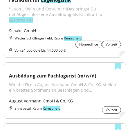
Fachkraft für 
Lagerlogistik
"...von LKW´s und ContainernDas bringst Du 
mit:Abgeschlossene Ausbildung als Fachkraft für 
Lagerlogistik
..."
Schake GmbH
Wetter Schöllinger Feld, Raum
Remscheid
Homeoffice
Vollzeit
Von 24.500,00 € bis 44.600,00 €
Ausbildung zum Fachlagerist (m/w/d)
Wir, die Firma August Vormann GmbH & Co. KG, stellen 
ein breites Sortiment an Beschlägen und...
August Vormann GmbH & Co. KG
Ennepetal, Raum
Remscheid
Vollzeit