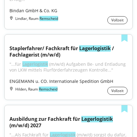
Bindan GmbH & Co. KG
Lindlar, Raum
Remscheid
Vollzeit
Staplerfahrer/ Fachkraft für 
Lagerlogistik
 / 
Fachlagerist (m/w/d)
"...für 
Lagerlogistik
 (m/w/d) Aufgaben Be- und Entladung 
von LKW mittels Flurförderfahrzeugen Kontrolle..."
ENGEMANN u. CO. Internationale Spedition GmbH
Hilden, Raum
Remscheid
Vollzeit
Ausbildung zur Fachkraft für 
Lagerlogistik
(m/w/d) 2027
"...Als Fachkraft für 
Lagerlogistik
 (m/w/d) sorgst du dafür, 