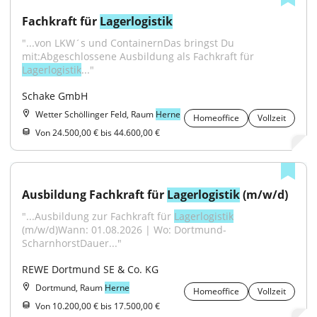
Fachkraft für 
Lagerlogistik
"...von LKW´s und ContainernDas bringst Du 
mit:Abgeschlossene Ausbildung als Fachkraft für 
Lagerlogistik
..."
Schake GmbH
Wetter Schöllinger Feld, Raum
Herne
Homeoffice
Vollzeit
Von 24.500,00 € bis 44.600,00 €
Ausbildung Fachkraft für 
Lagerlogistik
 (m/w/d)
"...Ausbildung zur Fachkraft für 
Lagerlogistik
(m/w/d)Wann: 01.08.2026 | Wo: Dortmund-
ScharnhorstDauer..."
REWE Dortmund SE & Co. KG
Dortmund, Raum
Herne
Homeoffice
Vollzeit
Von 10.200,00 € bis 17.500,00 €