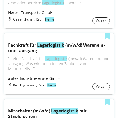
/Radlader Bereich: 
Lagerlogistik
 Ebene..."
Herbst Transporte GmbH
Gelsenkirchen, Raum
Herne
Vollzeit
Fachkraft für 
Lagerlogistik
 (m/w/d) Warenein- 
und -ausgang
"...eine Fachkraft für 
Lagerlogistik
 (m/w/d) Warenein- und 
-ausgang Was wir Ihnen bieten Zahlung von 
Mehrarbeits..."
avitea Industrieservice GmbH
Recklinghausen, Raum
Herne
Vollzeit
Mitarbeiter (m/w/d) 
Lagerlogistik
 mit 
Staplerschein