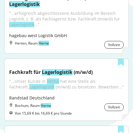
Lagerlogistik
"...erfolgreich abgeschlossene Ausbildung im Bereich 
Logistik, z. B. als Fachlagerist bzw. Fachkraft (m/w/d) für 
Lagerlogistik
..."
hagebau west Logistik GmbH
Herten, Raum
Herne
Vollzeit
Fachkraft für 
Lagerlogistik
 (m/w/d)
"...Unser Kunde in 
Herne
 hat eine Stelle als 
Fachkraft_
Lagerlogistik
 (m/w/d) zu besetzen. Bewerben..."
Randstad Deutschland
Bochum, Raum
Herne
Vollzeit
Von 15,69 € bis 16,69 € pro Stunde