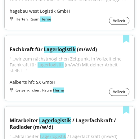
hagebau west Logistik GmbH
Herten, Raum
Herne
Vollzeit
Fachkraft für 
Lagerlogistik
 (m/w/d)
"...wir zum nächstmöglichen Zeitpunkt in Vollzeit eine 
Fachkraft für 
Lagerlogistik
 (m/w/d) Mit deiner Arbeit 
stellst..."
Aalberts hfc SX GmbH
Gelsenkirchen, Raum
Herne
Vollzeit
Mitarbeiter 
Lagerlogistik
 / Lagerfachkraft / 
Radlader (m/w/d)
"...Mitarbeiter 
Lagerlogistik
 / Lagerfachkraft (m/w/d) 