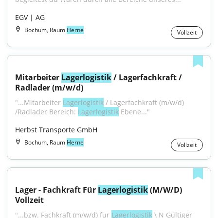
EGV | AG
Bochum, Raum
Herne
Vollzeit
Mitarbeiter 
Lagerlogistik
 / Lagerfachkraft / 
Radlader (m/w/d)
"...Mitarbeiter 
Lagerlogistik
 / Lagerfachkraft (m/w/d) 
/Radlader Bereich: 
Lagerlogistik
 Ebene..."
Herbst Transporte GmbH
Bochum, Raum
Herne
Vollzeit
Lager - Fachkraft Für 
Lagerlogistik
 (M/W/D) 
Vollzeit
"...bzw. Fachkraft (m/w/d) für 
Lagerlogistik
 \ N Gültiger 