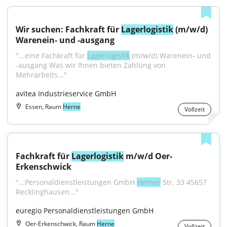
Wir suchen: Fachkraft für 
Lagerlogistik
 (m/w/d) 
Warenein- und -ausgang
"...eine Fachkraft für 
Lagerlogistik
 (m/w/d) Warenein- und 
-ausgang Was wir Ihnen bieten Zahlung von 
Mehrarbeits..."
avitea Industrieservice GmbH
Essen, Raum
Herne
Vollzeit
Fachkraft für 
Lagerlogistik
 m/w/d Oer-
Erkenschwick
"...Personaldienstleistungen GmbH 
Herner
 Str. 33 45657 
Recklinghausen..."
euregio Personaldienstleistungen GmbH
Oer-Erkenschwick, Raum
Herne
Vollzeit