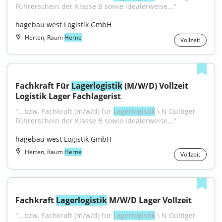
Führerschein der Klasse B sowie idealerweise..."
hagebau west Logistik GmbH
Herten, Raum
Herne
Vollzeit
Fachkraft Für 
Lagerlogistik
 (M/W/D) Vollzeit 
Logistik Lager Fachlagerist
"...bzw. Fachkraft (m/w/d) für 
Lagerlogistik
 \ N Gültiger 
Führerschein der Klasse B sowie idealerweise..."
hagebau west Logistik GmbH
Herten, Raum
Herne
Vollzeit
Fachkraft 
Lagerlogistik
 M/W/D Lager Vollzeit
"...bzw. Fachkraft (m/w/d) für 
Lagerlogistik
 \ N Gültiger 