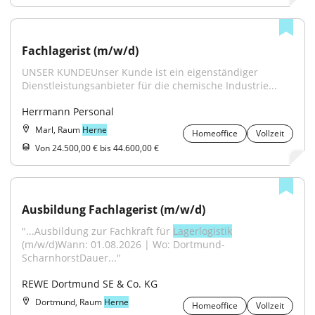
Fachlagerist (m/w/d)
UNSER KUNDEUnser Kunde ist ein eigenständiger 
Dienstleistungsanbieter für die chemische Industrie...
Herrmann Personal
Marl, Raum
Herne
Homeoffice
Vollzeit
Von 24.500,00 € bis 44.600,00 €
Ausbildung Fachlagerist (m/w/d)
"...Ausbildung zur Fachkraft für 
Lagerlogistik
(m/w/d)Wann: 01.08.2026 | Wo: Dortmund-
ScharnhorstDauer..."
REWE Dortmund SE & Co. KG
Dortmund, Raum
Herne
Homeoffice
Vollzeit