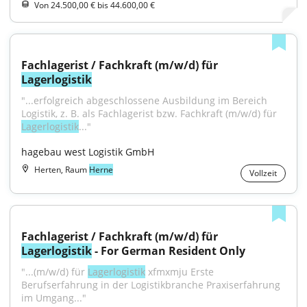
Von 24.500,00 € bis 44.600,00 €
Fachlagerist / Fachkraft (m/w/d) für 
Lagerlogistik
"...erfolgreich abgeschlossene Ausbildung im Bereich 
Logistik, z. B. als Fachlagerist bzw. Fachkraft (m/w/d) für 
Lagerlogistik
..."
hagebau west Logistik GmbH
Herten, Raum
Herne
Vollzeit
Fachlagerist / Fachkraft (m/w/d) für 
Lagerlogistik
 - For German Resident Only
"...(m/w/d) für 
Lagerlogistik
 xfmxmju Erste 
Berufserfahrung in der Logistikbranche Praxiserfahrung 
im Umgang..."