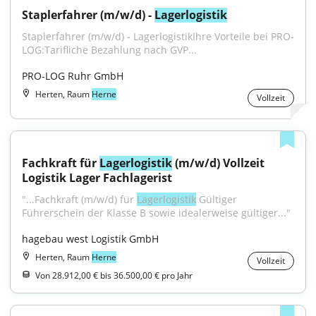
Staplerfahrer (m/w/d) - 
Lagerlogistik
Staplerfahrer (m/w/d) - LagerlogistikIhre Vorteile bei PRO-
LOG:Tarifliche Bezahlung nach GVP...
PRO-LOG Ruhr GmbH
Herten, Raum
Herne
Vollzeit
Fachkraft für 
Lagerlogistik
 (m/w/d) Vollzeit 
Logistik Lager Fachlagerist
"...Fachkraft (m/w/d) für 
Lagerlogistik
 Gültiger 
Führerschein der Klasse B sowie idealerweise gültiger..."
hagebau west Logistik GmbH
Herten, Raum
Herne
Vollzeit
Von 28.912,00 € bis 36.500,00 € pro Jahr