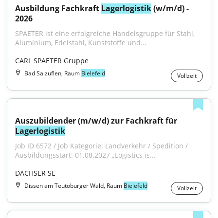
Ausbildung Fachkraft 
Lagerlogistik
 (w/m/d) - 
2026
SPAETER ist eine erfolgreiche Handelsgruppe für Stahl, 
Aluminium, Edelstahl, Kunststoffe und...
CARL SPAETER Gruppe
Bad Salzuflen, Raum
Bielefeld
Vollzeit
Auszubildender (m/w/d) zur Fachkraft für 
Lagerlogistik
Job ID 6572 / Job Kategorie: Landverkehr / Spedition / 
Ausbildungsstart: 01.08.2027 „Logistics is...
DACHSER SE
Dissen am Teutoburger Wald, Raum
Bielefeld
Vollzeit