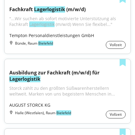
Fachkraft 
Lagerlogistik
 (m/w/d)
"...Wir suchen ab sofort motivierte Unterstützung als 
Fachkraft 
Lagerlogistik
 (m/w/d) Wenn Sie flexibel..."
Tempton Personaldienstleistungen GmbH
Bünde, Raum
Bielefeld
Vollzeit
Ausbildung zur Fachkraft (m/w/d) für 
Lagerlogistik
Storck zählt zu den größten Süßwarenherstellern 
weltweit. Marken von uns begeistern Menschen in...
AUGUST STORCK KG
Halle (Westfalen), Raum
Bielefeld
Vollzeit