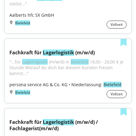
stellst..."
Aalberts hfc SX GmbH
Bielefeld
Vollzeit
Fachkraft für 
Lagerlogistik
 (m/w/d)
"...für 
Lagerlogistik
 (m/w/d) in 
Bielefeld
 18,00 - 20,00 € je 
Stunde Worauf du dich bei diesem Kunden freuen 
kannst..."
persona service AG & Co. KG • Niederlassung: 
Bielefeld
Bielefeld
Vollzeit
Fachkraft für 
Lagerlogistik
 (m/w/d) / 
Fachlagerist(m/w/d)