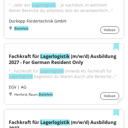
"...oder der 
Lagerlogistik
. - Je nachdem, in welchem 
dieser Bereiche du arbeitest, bist du verantwortlich..."
Dürkopp Fördertechnik GmbH
Bielefeld
Vollzeit
Fachkraft für 
Lagerlogistik
 (m/w/d) Ausbildung 
2027 - For German Resident Only
"...Fachkraft für 
Lagerlogistik
 (m/w/d) Als Fachkraft für 
Lagerlogistik
 begleitest du Waren durch alle Bereiche..."
EGV | AG
Herford, Raum
Bielefeld
Vollzeit
Fachkraft für 
Lagerlogistik
 (m/w/d) Ausbildung 