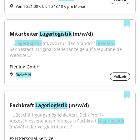
Von 1.221,00 € bis 1.343,10 € pro Monat
Mitarbeiter 
Lagerlogistik
 (m/w/d)
"...
Lagerlogistik
 (m/w/d) für den Standort 
Bielefeld
-
Sennestadt. Original Stellenanzeige auf StepStone.de 
Website..."
Piening GmbH
Bielefeld
Vollzeit
Fachkraft 
Lagerlogistik
 (m/w/d)
"...Beschäftigungsmöglichkeiten. Dein Profil - 
Abgeschlossene Ausbildung als Fachkraft 
Lagerlogistik
(m/w/d) oder vergleichbare..."
PSH Personal Service