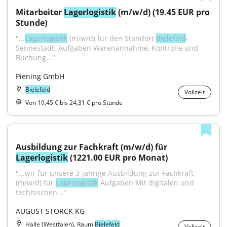
Mitarbeiter 
Lagerlogistik
 (m/w/d) (19.45 EUR pro 
Stunde)
"...
Lagerlogistik
 (m/w/d) für den Standort 
Bielefeld
-
Sennestadt. Aufgaben Warenannahme, Kontrolle und 
Buchung..."
Piening GmbH
Bielefeld
Vollzeit
Von 19,45 € bis 24,31 € pro Stunde
Ausbildung zur Fachkraft (m/w/d) für 
Lagerlogistik
 (1221.00 EUR pro Monat)
"...wir für unsere 3-jährige Ausbildung zur Fachkraft 
(m/w/d) für 
Lagerlogistik
 Aufgaben Mit digitalen und 
technischen..."
AUGUST STORCK KG
Halle (Westfalen), Raum
Bielefeld
Vollzeit