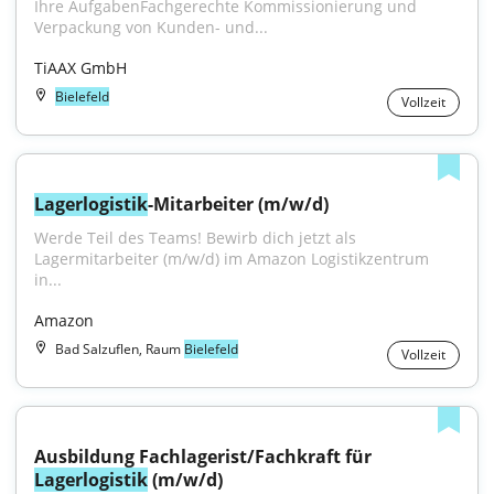
Ihre AufgabenFachgerechte Kommissionierung und 
Verpackung von Kunden- und...
TiAAX GmbH
Bielefeld
Vollzeit
Lagerlogistik
-Mitarbeiter (m/w/d)
Werde Teil des Teams! Bewirb dich jetzt als 
Lagermitarbeiter (m/w/d) im Amazon Logistikzentrum 
in...
Amazon
Bad Salzuflen, Raum
Bielefeld
Vollzeit
Ausbildung Fachlagerist/Fachkraft für 
Lagerlogistik
 (m/w/d)