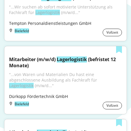
"...Wir suchen ab sofort motivierte Unterstützung als 
Fachkraft für 
Lagerlogistik
 (m/w/d..."
Tempton Personaldienstleistungen GmbH
Bielefeld
Vollzeit
Mitarbeiter (m/w/d) 
Lagerlogistik
 (befristet 12 
Monate)
"...von Waren und Materialien Du hast eine 
abgeschlossene Ausbildung als Fachkraft für 
Lagerlogistik
 (m/w/d..."
Dürkopp Fördertechnik GmbH
Bielefeld
Vollzeit