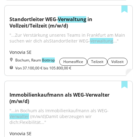
Standortleiter WEG-
Verwaltung
 in 
Vollzeit/Teilzeit (m/w/d)
"...Zur Verstärkung unseres Teams in Frankfurt am Main 
suchen wir dich alsStandortleiter WEG-
Verwaltung
..."
Vonovia SE
Bochum, Raum
Bottrop
Homeoffice
Teilzeit
Vollzeit
Von 37.100,00 € bis 105.800,00 €
Immobilienkaufmann als WEG-Verwalter 
(m/w/d)
"...in Bochum als Immobilienkaufmann als WEG-
Verwalter
 (m/w/d)Damit überzeugen wir 
dich:Flexibilität..."
Vonovia SE