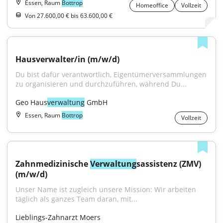
Essen, Raum
Bottrop
Homeoffice
Vollzeit
Von 27.600,00 € bis 63.600,00 €
Hausverwalter/in (m/w/d)
Du bist dafür verantwortlich, Eigentümerversammlungen 
zu organisieren und durchzuführen, während Du...
Geo Haus
verwaltung
 GmbH
Essen, Raum
Bottrop
Vollzeit
Zahnmedizinische 
Verwaltung
sassistenz (ZMV) 
(m/w/d)
Unser Name ist zugleich unsere Mission: Wir arbeiten 
täglich als ganzes Team daran, mit...
Lieblings-Zahnarzt Moers