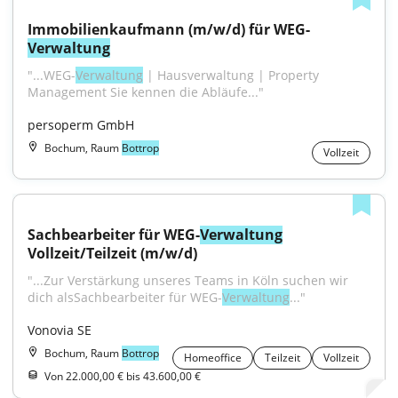
Immobilienkaufmann (m/w/d) für WEG-
Verwaltung
"...WEG-
Verwaltung
 | Hausverwaltung | Property 
Management Sie kennen die Abläufe..."
persoperm GmbH
Bochum, Raum
Bottrop
Vollzeit
Sachbearbeiter für WEG-
Verwaltung
Vollzeit/Teilzeit (m/w/d)
"...Zur Verstärkung unseres Teams in Köln suchen wir 
dich alsSachbearbeiter für WEG-
Verwaltung
..."
Vonovia SE
Bochum, Raum
Bottrop
Homeoffice
Teilzeit
Vollzeit
Von 22.000,00 € bis 43.600,00 €