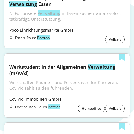
Verwaltung
 Essen
"...Für unsere 
Verwaltung
 in Essen suchen wir ab sofort 
tatkräftige Unterstützung..."
Poco Einrichtungsmärkte GmbH
Essen, Raum
Bottrop
Vollzeit
Werkstudent in der Allgemeinen 
Verwaltung
(m/w/d)
Wir schaffen Räume – und Perspektiven für Karrieren. 
Covivio zählt zu den führenden...
Covivio Immobilien GmbH
Oberhausen, Raum
Bottrop
Homeoffice
Vollzeit