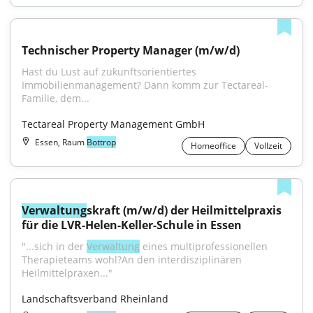
Technischer Property Manager (m/w/d)
Hast du Lust auf zukunftsorientiertes 
Immobilienmanagement? Dann komm zur Tectareal-
Familie, dem...
Tectareal Property Management GmbH
Essen, Raum
Bottrop
Homeoffice
Vollzeit
Verwaltung
skraft (m/w/d) der Heilmittelpraxis 
für die LVR-Helen-Keller-Schule in Essen
"...sich in der 
Verwaltung
 eines multiprofessionellen 
Therapieteams wohl?An den interdisziplinären 
Heilmittelpraxen..."
Landschaftsverband Rheinland