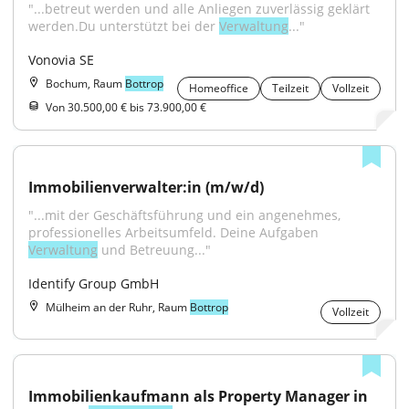
"...betreut werden und alle Anliegen zuverlässig geklärt 
werden.Du unterstützt bei der 
Verwaltung
..."
Vonovia SE
Bochum, Raum
Bottrop
Homeoffice
Teilzeit
Vollzeit
Von 30.500,00 € bis 73.900,00 €
Immobilienverwalter:in (m/w/d)
"...mit der Geschäftsführung und ein angenehmes, 
professionelles Arbeitsumfeld. Deine Aufgaben 
Verwaltung
 und Betreuung..."
Identify Group GmbH
Mülheim an der Ruhr, Raum
Bottrop
Vollzeit
Immobilienkaufmann als Property Manager in 