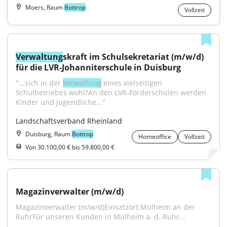
Moers, Raum
Bottrop
Vollzeit
Verwaltung
skraft im Schulsekretariat (m/w/d) 
für die LVR-Johanniterschule in Duisburg
"...sich in der 
Verwaltung
 eines vielseitigen 
Schulbetriebes wohl?An den LVR-Förderschulen werden 
Kinder und Jugendliche..."
Landschaftsverband Rheinland
Duisburg, Raum
Bottrop
Homeoffice
Vollzeit
Von 30.100,00 € bis 59.800,00 €
Magazinverwalter (m/w/d)
Magazinverwalter (m/w/d)Einsatzort:Mülheim an der 
RuhrFür unseren Kunden in Mülheim a. d. Ruhr...