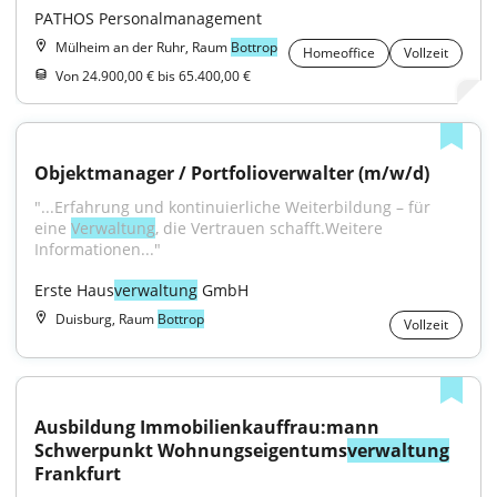
PATHOS Personalmanagement
Mülheim an der Ruhr, Raum
Bottrop
Homeoffice
Vollzeit
Von 24.900,00 € bis 65.400,00 €
Objektmanager / Portfolioverwalter (m/w/d)
"...Erfahrung und kontinuierliche Weiterbildung – für 
eine 
Verwaltung
, die Vertrauen schafft.Weitere 
Informationen..."
Erste Haus
verwaltung
 GmbH
Duisburg, Raum
Bottrop
Vollzeit
Ausbildung Immobilienkauffrau:mann 
Schwerpunkt Wohnungseigentums
verwaltung
Frankfurt