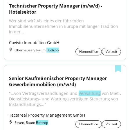
Technischer Property Manager (m/w/d) - 
Hotelsektor
Wer sind wir? Als eines der führenden 
Immobilienunternehmen in Europa mit langer Tradition 
in der...
Covivio Immobilien GmbH
Oberhausen, Raum
Bottrop
Homeoffice
Vollzeit
Senior Kaufmännischer Property Manager 
Gewerbeimmobilien (m/w/d)
"...von Vertragsverhandlungen und 
Verwaltung
 von Miet-, 
Dienstleistungs- und Wartungsverträgen Steuerung von 
Instandhaltungs..."
Tectareal Property Management GmbH
Essen, Raum
Bottrop
Homeoffice
Vollzeit