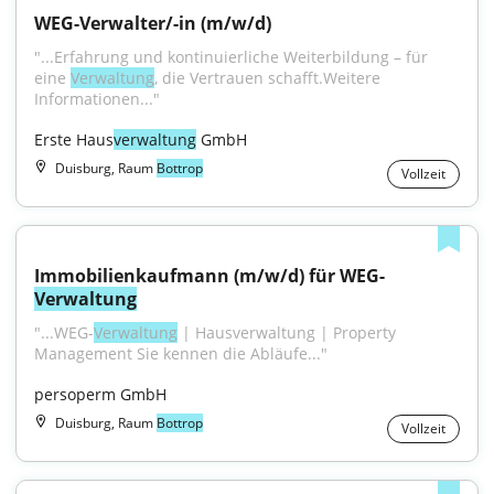
WEG-Verwalter/-in (m/w/d)
"...Erfahrung und kontinuierliche Weiterbildung – für 
eine 
Verwaltung
, die Vertrauen schafft.Weitere 
Informationen..."
Erste Haus
verwaltung
 GmbH
Duisburg, Raum
Bottrop
Vollzeit
Immobilienkaufmann (m/w/d) für WEG-
Verwaltung
"...WEG-
Verwaltung
 | Hausverwaltung | Property 
Management Sie kennen die Abläufe..."
persoperm GmbH
Duisburg, Raum
Bottrop
Vollzeit