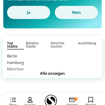
Ja
Nein
Top
Beliebte
Ähnliche
Ausbildung
Städte
Städte
Suchen
Berlin
Hamburg
München
Alle anzeigen
Köln
Frankfurt am Main
Stuttgart
Düsseldorf
Leipzig
Menü
Account
Jobagent
Merken