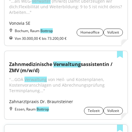
"...als WEG-
Verwalter
 (m/w/d) Damit überzeugen wir 
dich:Flexibilität und Weiterbildung: 9 to 5 ist nicht deins? 
Arbeiten..."
Vonovia SE
Bochum, Raum
Bottrop
Homeoffice
Vollzeit
Von 30.000,00 € bis 73.200,00 €
Zahnmedizinische 
Verwaltung
sassistentin / 
ZMV (m/w/d)
"...GOÄ 
Verwaltung
 von Heil- und Kostenplänen, 
Kostenvoranschlägen und Abrechnungsprüfung 
Terminplanung..."
Zahnarztpraxis Dr. Braunsteiner
Essen, Raum
Bottrop
Teilzeit
Vollzeit