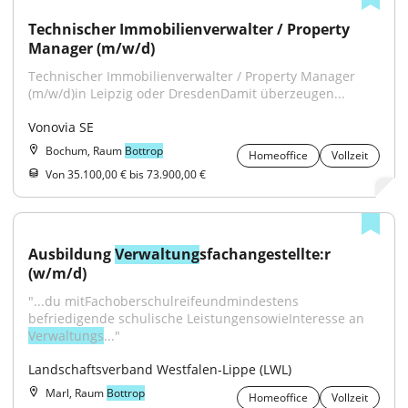
Technischer Immobilienverwalter / Property 
Manager (m/w/d)
Technischer Immobilienverwalter / Property Manager 
(m/w/d)in Leipzig oder DresdenDamit überzeugen...
Vonovia SE
Bochum, Raum
Bottrop
Homeoffice
Vollzeit
Von 35.100,00 € bis 73.900,00 €
Ausbildung 
Verwaltung
sfachangestellte:r 
(w/m/d)
"...du mitFachoberschulreifeundmindestens 
befriedigende schulische LeistungensowieInteresse an 
Verwaltungs
..."
Landschaftsverband Westfalen-Lippe (LWL)
Marl, Raum
Bottrop
Homeoffice
Vollzeit