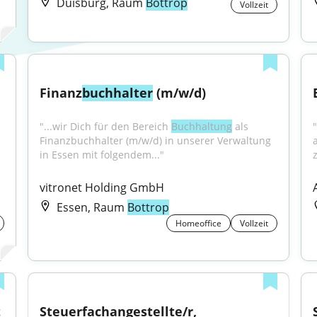
Duisburg, Raum
Bottrop
Vollzeit
Finanz
buchhalter
 (m/w/d)
"...wir Dich für den Bereich 
Buchhaltung
 als 
Finanzbuchhalter (m/w/d) in unserer Verwaltung 
in Essen mit folgendem..."
vitronet Holding GmbH
Essen, Raum
Bottrop
Homeoffice
Vollzeit
t
Steuerfachangestellte/r, 