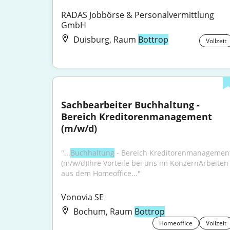
RADAS Jobbörse & Personalvermittlung 
GmbH
Duisburg, Raum
Bottrop
Vollzeit
Sachbearbeiter Buchhaltung - 
Bereich Kreditorenmanagement 
(m/w/d)
"...
Buchhaltung
 - Bereich Kreditorenmanagement
(m/w/d)Ihre Vorteile bei uns im KonzernArbeiten 
aus dem Homeoffice..."
Vonovia SE
Bochum, Raum
Bottrop
Homeoffice
Vollzeit