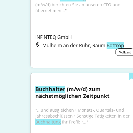
(m/w/d) berichten Sie an unseren CFO und 
übernehmen..."
INFINTEQ GmbH
Mülheim an der Ruhr, Raum
Bottrop
Vollzeit
Buchhalter
 (m/w/d) zum 
nächstmöglichen Zeitpunkt
"...und ausgleichen • Monats-, Quartals- und 
Jahresabschlüssen • Sonstige Tätigkeiten in der 
Buchhaltung
 Ihr Profil: •..."