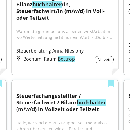
Bilanz
buchhalter
/in, 
Steuerfachwirt/in (m/w/d) in Voll- 
oder Teilzeit
"
Warum du gerne bei uns arbeiten wirstArbeiten, 
wo Wertschätzung nicht nur ein Wort ist.Du bist...
Steuerberatung Anna Nieslony
Bochum, Raum
Bottrop
Vollzeit
Steuerfachangestellter / 
Steuerfachwirt / Bilanz
buchhalter
(m/w/d) in Vollzeit oder Teilzeit
d
Hallo, wir sind die RLT-Gruppe. Seit mehr als 60 
Jahren überzeugen wir als Berater und...