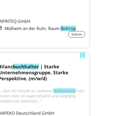
INFINTEQ GmbH
Mülheim an der Ruhr, Raum
Bottrop
Vollzeit
Bilanz
buchhalter
 | Starke 
Unternehmensgruppe. Starke 
Perspektive. (m/w/d)
"...dass du Freude an sauberer 
Buchhaltung
 hast, 
Fristen stets im Auge behältst und sorgfältig 
arbeitest.Du möchtest..."
HAPEKO Deutschland GmbH