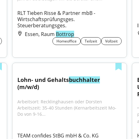
RLT Tieben Risse & Partner mbB - 
Wirtschaftsprüfungsges. 
Steuerberatungsges.
Essen, Raum
Bottrop
Homeoffice
Teilzeit
Vollzeit
Lohn- und Gehalts
buchhalter
(m/w/d)
Arbeitsort: Recklinghausen oder Dorsten 
Arbeitszeit: 35-40 Stunden (Kernarbeitszeit Mo-
Do von 9-16...
TEAM confides StBG mbH & Co. KG