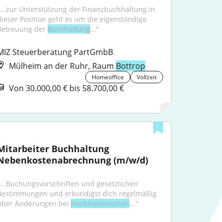
"...zur Unterstützung der Finanzbuchhaltung.In 
dieser Position geht es um die eigenständige 
Betreuung der 
Buchhaltung
..."
MIZ Steuerberatung PartGmbB
Mülheim an der Ruhr, Raum
Bottrop
Homeoffice
Vollzeit
Von 30.000,00 € bis 58.700,00 €
Mitarbeiter Buchhaltung 
Nebenkostenabrechnung (m/w/d)
"...Buchungsvorschriften und gesetzlichen 
Bestimmungen und erkundigst dich regelmäßig 
über Änderungen bei 
buchhalterischen
..."