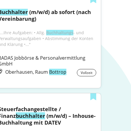
Buchhalter
 (m/w/d) ab sofort (nach 
Vereinbarung)
...Ihre Aufgaben: • Allg. 
Buchhaltungs
- und 
Verwaltungsaufgaben • Abstimmung der Konten 
und Klärung •..."
RADAS Jobbörse & Personalvermittlung 
GmbH
Oberhausen, Raum
Bottrop
Vollzeit
Steuerfachangestellte / 
Finanz
buchhalter
 (m/w/d) – Inhouse-
Buchhaltung mit DATEV