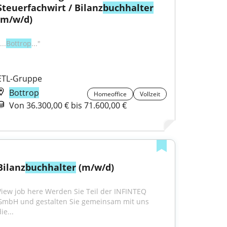
Steuerfachwirt / Bilanz
buchhalter
(m/w/d)
...
Bottrop
..."
ETL-Gruppe
Bottrop
Homeoffice
Vollzeit
Von 36.300,00 € bis 71.600,00 €
Bilanz
buchhalter
 (m/w/d)
View job here Werden Sie Teil der INFINTEQ 
GmbH und gestalten Sie gemeinsam mit uns 
ie...