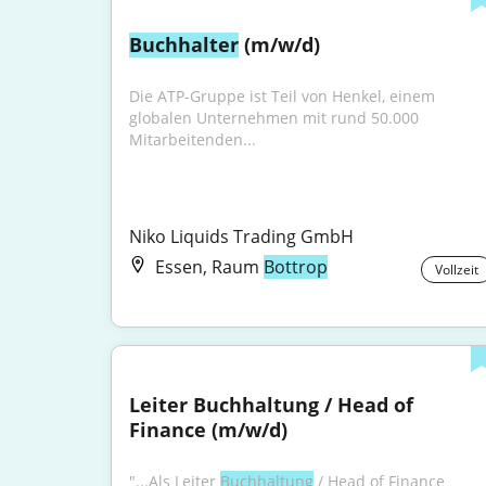
Buchhalter
 (m/w/d)
Die ATP-Gruppe ist Teil von Henkel, einem 
globalen Unternehmen mit rund 50.000 
Mitarbeitenden...
Niko Liquids Trading GmbH
Essen, Raum
Bottrop
Vollzeit
Leiter Buchhaltung / Head of 
Finance (m/w/d)
"...Als Leiter 
Buchhaltung
 / Head of Finance 