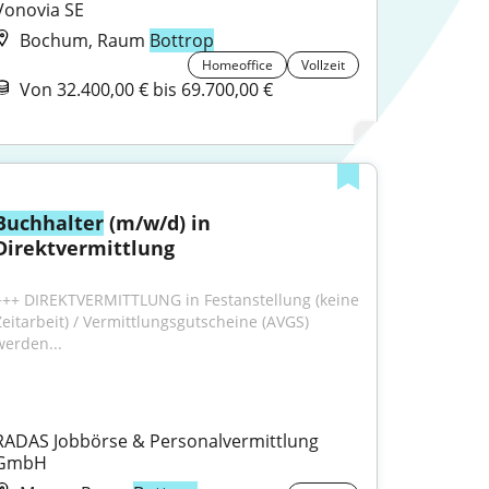
Vonovia SE
Bochum, Raum
Bottrop
Homeoffice
Vollzeit
Von 32.400,00 € bis 69.700,00 €
Buchhalter
 (m/w/d) in 
Direktvermittlung
+++ DIREKTVERMITTLUNG in Festanstellung (keine 
Zeitarbeit) / Vermittlungsgutscheine (AVGS) 
werden...
RADAS Jobbörse & Personalvermittlung 
GmbH