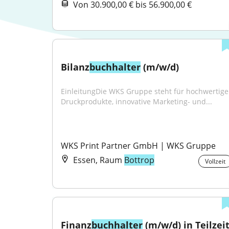
Von 30.900,00 € bis 56.900,00 €
Bilanz
buchhalter
 (m/w/d)
EinleitungDie WKS Gruppe steht für hochwertige 
Druckprodukte, innovative Marketing- und...
WKS Print Partner GmbH | WKS Gruppe
Essen, Raum
Bottrop
Vollzeit
Finanz
buchhalter
 (m/w/d) in Teilzei