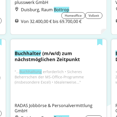
plusswerk GmbH
Duisburg, Raum
Bottrop
Homeoffice
Vollzeit
Von 32.400,00 € bis 69.700,00 €
Buchhalter
 (m/w/d) zum 
nächstmöglichen Zeitpunkt
"...
Buchhaltung
 erforderlich • Sicheres 
Beherrschen der MS-Office-Programme 
 
(insbesondere Excel) • Idealerweise..."
RADAS Jobbörse & Personalvermittlung 
GmbH