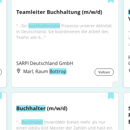
Teamleiter Buchhaltung (m/w/d)
"...für 
buchhalterische
 Prozesse unserer Aktivität 
in Deutschland. Sie koordinieren die Arbeit des 
"
Teams von 6..."
SARPI Deutschland GmbH
Marl, Raum
Bottrop
Vollzeit
Buchhalter
 (m/w/d)
"...
Buchhalter
 (m/w/d)Wir bieten mehr als nur 
einen JobDu bist Meister der Zahlen und hast ein 