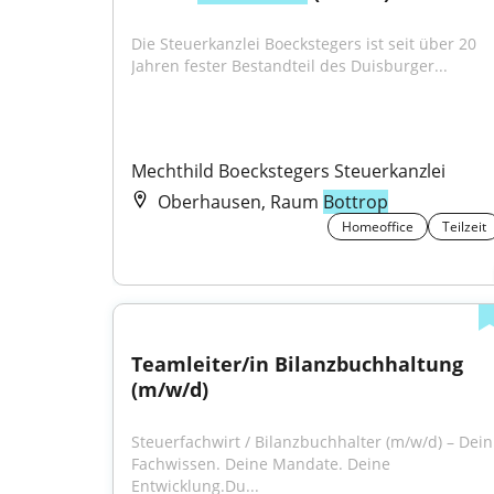
Die Steuerkanzlei Boeckstegers ist seit über 20 
Jahren fester Bestandteil des Duisburger...
Mechthild Boeckstegers Steuerkanzlei
Oberhausen, Raum
Bottrop
Homeoffice
Teilzeit
Teamleiter/in Bilanzbuchhaltung 
(m/w/d)
Steuerfachwirt / Bilanzbuchhalter (m/w/d) – Dein 
Fachwissen. Deine Mandate. Deine 
Entwicklung.Du...