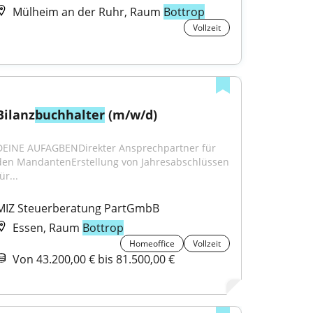
Mülheim an der Ruhr, Raum
Bottrop
Vollzeit
Bilanz
buchhalter
 (m/w/d)
DEINE AUFAGBENDirekter Ansprechpartner für 
den MandantenErstellung von Jahresabschlüssen 
ür...
MIZ Steuerberatung PartGmbB
Essen, Raum
Bottrop
Homeoffice
Vollzeit
Von 43.200,00 € bis 81.500,00 €