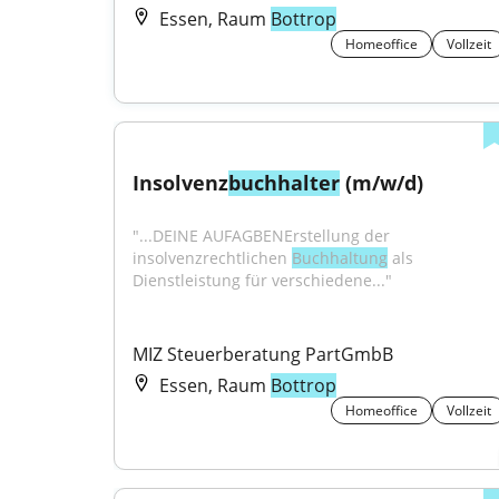
Essen, Raum
Bottrop
Homeoffice
Vollzeit
Insolvenz
buchhalter
 (m/w/d)
"...DEINE AUFAGBENErstellung der 
insolvenzrechtlichen 
Buchhaltung
 als 
Dienstleistung für verschiedene..."
MIZ Steuerberatung PartGmbB
Essen, Raum
Bottrop
Homeoffice
Vollzeit