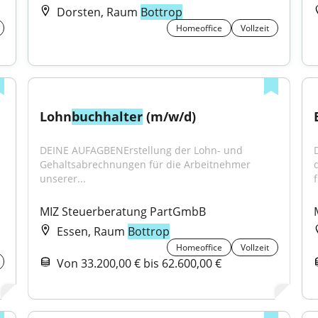
Dorsten, Raum
Bottrop
Homeoffice
Vollzeit
Lohn
buchhalter
 (m/w/d)
DEINE AUFAGBENErstellung der Lohn- und 
Gehaltsabrechnungen für die Arbeitnehmer 
unserer...
f
MIZ Steuerberatung PartGmbB
Essen, Raum
Bottrop
Homeoffice
Vollzeit
Von 33.200,00 € bis 62.600,00 €